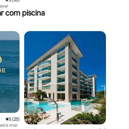
axar
r com piscina
ções
5 de uma avaliação média de 5, 25 avaliações
5 (25)
beira-mar