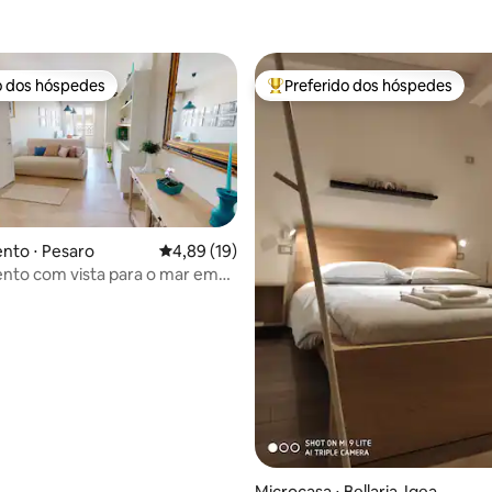
o dos hóspedes
Preferido dos hóspedes
o dos hóspedes
Entre os melhores preferidos d
nto ⋅ Pesaro
4,89 de uma avaliação média de 5, 19 avalia
4,89 (19)
nto com vista para o mar em
 média de 5, 8 avaliações
nia
Microcasa ⋅ Bellaria-Igea