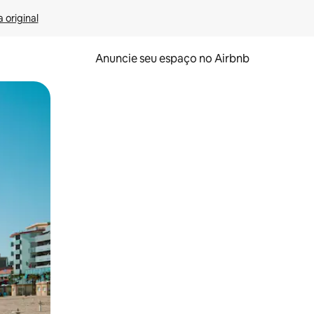
 original
Anuncie seu espaço no Airbnb
 deslizando o dedo na tela.