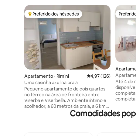
Preferido dos hóspedes
Preferid
Entre os melhores preferidos dos hóspedes
Preferid
Apartamen
Apartame
Apartamento ⋅ Rimini
4,97 de uma avaliação m
4,97 (126)
Até 4 de 
Uma casinha azul na praia
disponíve
Pequeno apartamento de dois quartos
completa e a teste
no térreo na área de fronteira entre
completa
Viserba e Viserbella. Ambiente íntimo e
localizad
acolhedor, a 60 metros da praia, a 6 km
condomíni
Comodidades popul
do centro histórico de Rimini e a 10
desfrutar
minutos de carro da feira de Rimini. Há
iluminado
uma conexão wi-fi, tudo o que você
fresco. E
precisa para cozinhar, uma máquina de
estratégi
lavar roupa, ar-condicionado, toalhas e