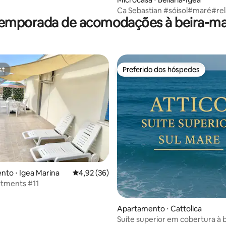
Ca Sebastian #sóisol#maré#rel
temporada de acomodações à beira-ma
st
Preferido dos hóspedes
st
Preferido dos hóspedes
 média de 5, 3 avaliações
to ⋅ Igea Marina
4,92 de uma avaliação média de 5, 36 avalia
4,92 (36)
rtments #11
Apartamento ⋅ Cattolica
Suíte superior em cobertura à 