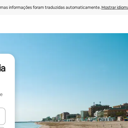
mas informações foram traduzidas automaticamente. 
Mostrar idioma
ia
 e
ore-os usando as seta para cima e para baixo do teclado ou tocando e