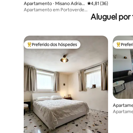
Apartamento ⋅ Misano Adriati
4,81 de uma avaliação 
4,81 (36)
co
Apartamento em Portoverde
Aluguel por
diretamente à beira-mar
Preferido dos hóspedes
Prefe
Entre os melhores preferidos dos hóspedes
Entre os
Apartame
Apartame
espetacul