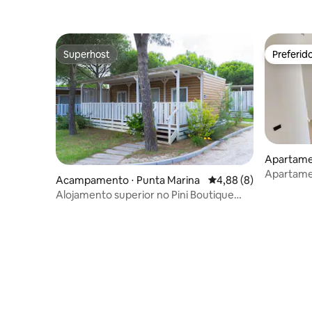
sgumbié
Superhost
Preferid
Superhost
Preferid
Apartame
Apartame
Acampamento ⋅ Punta Marina
4,88 de uma avaliação
4,88 (8)
Baia Flami
Alojamento superior no Pini Boutique
Resort