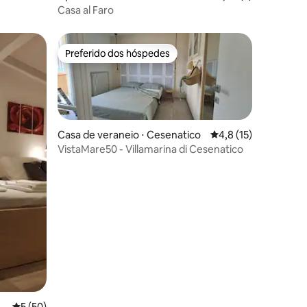
Casa al Faro
Preferido dos hóspedes
os hóspedes
Preferido dos hóspedes
Casa de veraneio ⋅ Cesenatico
4,8 de uma avaliação
4,8 (15)
VistaMare50 - Villamarina di Cesenatico
ções
5 de uma avaliação média de 5, 50 avaliações
5 (50)