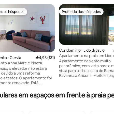
o dos hóspedes
Preferido dos hóspedes
o dos hóspedes
Preferido dos hóspedes
Condomínio ⋅ Lido di Savio
Apartamento na praia em Lido d
to ⋅ Cervia
4,93 de uma avaliação média de 5, 131 avalia
4,93 (131)
Apartamento de verão muito
nto Anna Mare e Pineta
édia de 5, 126 avaliações
panorâmico, com vista para o 
maio, o elevador não estará
vista para toda a costa de Rom
l devido a uma reforma
Ravenna a Ancona. Muito espa
s. O apartamento foi
luminoso, dois quartos e uma a
mente renovado. Está
sala de estar com vista para o m
o no quarto andar de um
cozinha compacta super equip
o a partir do qual você pode
ares em espaços em frente à praia per
banheiro, com máquina de lavar
 de uma excelente vista. Bem
terraços habitáveis, um para c
 durante a maior parte do dia e
quarto. 3º andar com elevador,
stá localizada em uma posição
estacionamento coberto no pát
ca, de onde você pode chegar à