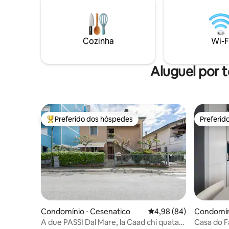
floresta 
lençóis, duas TVs e, finalmente, duas
passos, a
bicicletas que estão incluídas no preço da
comodidades
estadia. Todas as vistas são sobre a
que você 
propriedade privada do condomínio, o
Cozinha
Wi-F
que proporciona uma maior privacidade.
Aluguel por 
Preferido dos hóspedes
Preferid
Entre os melhores preferidos dos hóspedes
Preferid
Condomínio ⋅ Cesenatico
4,98 de uma avaliação 
4,98 (84)
Condomín
A due PASSI Dal Mare, la Caad chi quatar
Casa do F