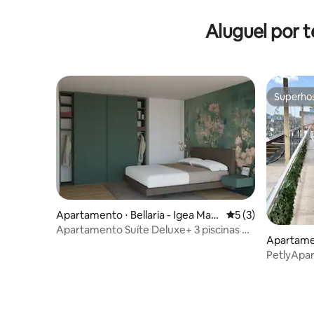
Aluguel por 
Superho
Superho
Apartamento ⋅ Bellaria - Igea Mari
5 de uma avaliação
5 (3)
na
Apartamento Suíte Deluxe+ 3 piscinas +
Apartamen
academia + sauna etc.
PetlyApa