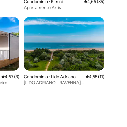
Condomínio ⋅ Rimini
4,66 de uma avaliação
4,66 (35)
Apartamento Artis
4,67 de uma avaliação média de 5, 3 avaliações
4,67 (3)
Condomínio ⋅ Lido Adriano
4,55 de uma avaliação
4,55 (11)
eiro
[LIDO ADRIANO – RAVENNA]
ções
o
APARTAMENTO À BEIRA-MAR