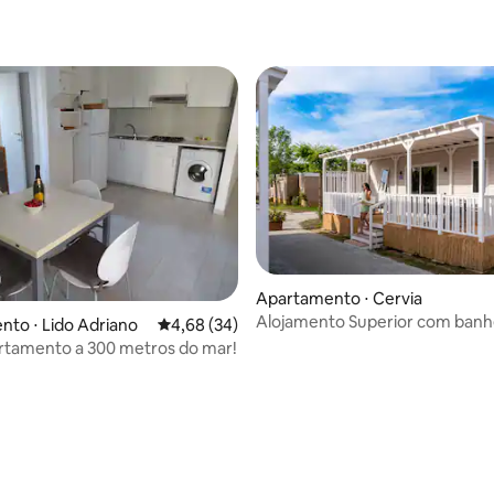
Apartamento ⋅ Cervia
Alojamento Superior com banh
to ⋅ Lido Adriano
4,68 de uma avaliação média de 5, 34 avalia
4,68 (34)
privativo Club Del Sole Adriatic
rtamento a 300 metros do mar!