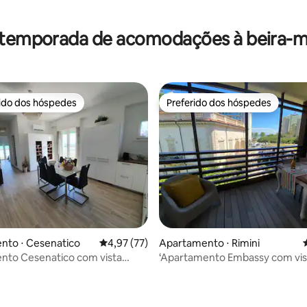
média de 5, 36 avaliações
 temporada de acomodações à beira-ma
rido dos hóspedes
Preferido dos hóspedes
 melhores preferidos dos hóspedes
Preferido dos hóspedes
nto ⋅ Cesenatico
4,97 de uma avaliação média de 5, 77 avalia
4,97 (77)
Apartamento ⋅ Rimini
nto Cesenatico com vista
‘Apartamento Embassy com vis
ar para o mar
mar’