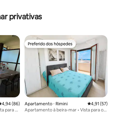
r privativas
Preferido dos hóspedes
Preferido dos hóspedes
ções
4,94 de uma avaliação média de 5, 86 avaliações
4,94 (86)
Apartamento ⋅ Rimini
4,91 de uma avaliação
4,91 (57)
ta para o
Apartamento à beira-mar • Vista para o
mar • Espreguiçadeiras gratuitas