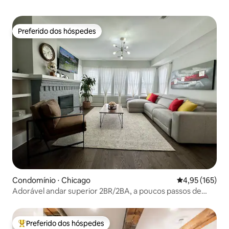
Preferido dos hóspedes
Preferido dos hóspedes
Condomínio ⋅ Chicago
4,95 de uma av
4,95 (165)
Adorável andar superior 2BR/2BA, a poucos passos de
tudo!
Preferido dos hóspedes
Entre os melhores preferidos dos hóspedes