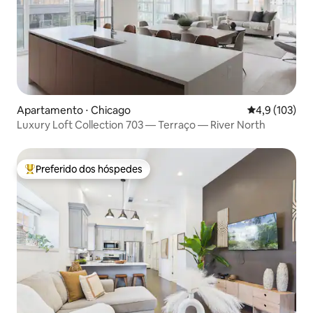
Apartamento ⋅ Chicago
4,9 de uma av
4,9 (103)
Luxury Loft Collection 703 — Terraço — River North
Preferido dos hóspedes
Entre os melhores preferidos dos hóspedes