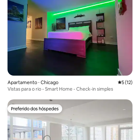
Apartamento ⋅ Chicago
5 de uma a
5 (12)
Vistas para o rio - Smart Home - Check-in simples
Preferido dos hóspedes
Preferido dos hóspedes