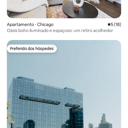
Apartamento ⋅ Chicago
5 de uma a
5 (18)
Oásis boho iluminado e espaçoso: um retiro acolhedor
Preferido dos hóspedes
Preferido dos hóspedes