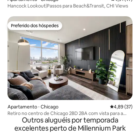
Hancock Lookout|Passos para Beach&Transit, CHI Views
Preferido dos hóspedes
Preferido dos hóspedes
Apartamento ⋅ Chicago
4,89 de uma a
4,89 (37)
Retiro no centro de Chicago 2BD 2BA com vista para a
Outros aluguéis por temporada
academia no terraço
excelentes perto de Millennium Park