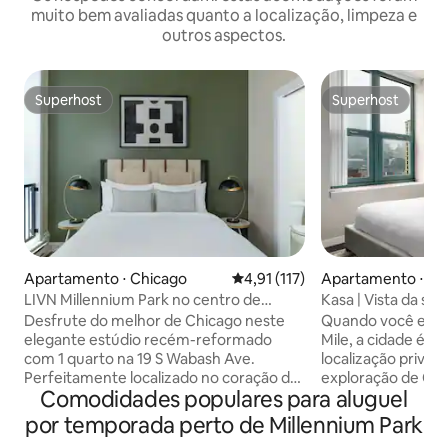
muito bem avaliadas quanto a localização, limpeza e
outros aspectos.
Superhost
Superhost
Superhost
Superhost
Apartamento ⋅ Chicago
4,91 de uma avaliação média de 
4,91 (117)
Apartamento ⋅ Ch
LIVN Millennium Park no centro de
Kasa | Vista da sua
Chicago, 1 quarto
Chicago
Desfrute do melhor de Chicago neste
Quando você está
elegante estúdio recém-reformado
Mile, a cidade é su
com 1 quarto na 19 S Wabash Ave.
localização privileg
Perfeitamente localizado no coração do
exploração de Chi
Comodidades populares para aluguel
centro da cidade, você estará a poucos
norte do centro d
passos do icônico Millennium Park, das
a poucos passos d
por temporada perto de Millennium Park
vibrantes lojas da Michigan Avenue e de
uma curta caminh