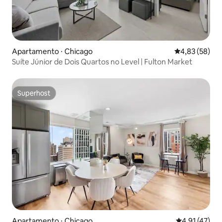
Apartamento ⋅ Chicago
4,83 de uma a
4,83 (58)
Suíte Júnior de Dois Quartos no Level | Fulton Market
Superhost
Superhost
Apartamento ⋅ Chicago
4,91 de uma a
4,91 (47)