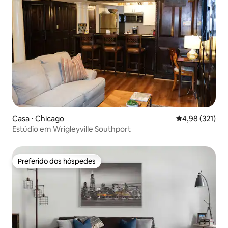
Casa ⋅ Chicago
4,98 de uma av
4,98 (321)
Estúdio em Wrigleyville Southport
Preferido dos hóspedes
Preferido dos hóspedes