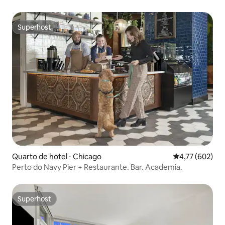
Superhost
Superhost
Quarto de hotel ⋅ Chicago
4,77 de uma av
4,77 (602)
Perto do Navy Pier + Restaurante. Bar. Academia.
Superhost
Superhost