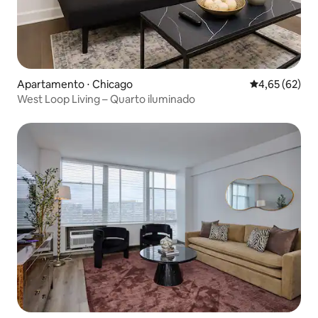
Apartamento ⋅ Chicago
4,65 de uma a
4,65 (62)
West Loop Living – Quarto iluminado