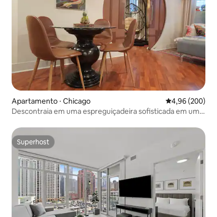
Apartamento ⋅ Chicago
4,96 de uma ava
4,96 (200)
Descontraia em uma espreguiçadeira sofisticada em um
refúgio glamoroso
Superhost
Superhost