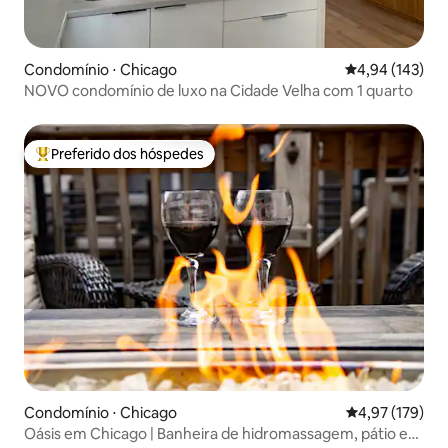
Condomínio ⋅ Chicago
4,94 de uma av
4,94 (143)
NOVO condomínio de luxo na Cidade Velha com 1 quarto
Preferido dos hóspedes
Entre os melhores preferidos dos hóspedes
Condomínio ⋅ Chicago
4,97 de uma av
4,97 (179)
Oásis em Chicago | Banheira de hidromassagem, pátio e