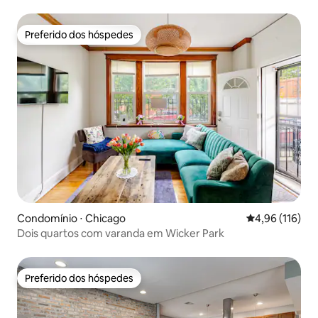
lareira
Preferido dos hóspedes
Preferido dos hóspedes
Condomínio ⋅ Chicago
4,96 de uma av
4,96 (116)
Dois quartos com varanda em Wicker Park
Preferido dos hóspedes
Preferido dos hóspedes