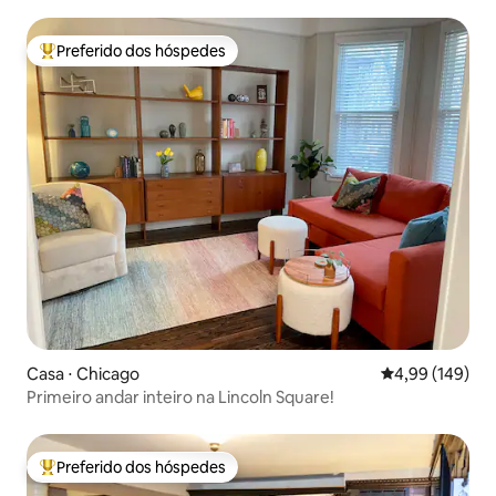
Park
Preferido dos hóspedes
Entre os melhores preferidos dos hóspedes
Casa ⋅ Chicago
4,99 de uma av
4,99 (149)
Primeiro andar inteiro na Lincoln Square!
Preferido dos hóspedes
Entre os melhores preferidos dos hóspedes