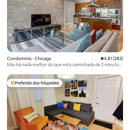
Condomínio ⋅ Chicago
4,81 de uma av
4,81 (283)
Não há nada melhor do que esta caminhada de 2 minutos
até Wrigley!
Preferido dos hóspedes
Entre os melhores preferidos dos hóspedes