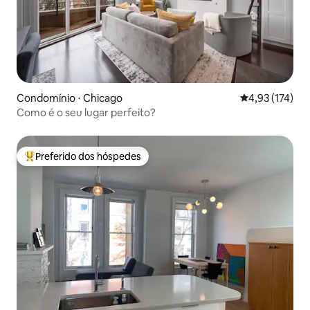
Condomínio ⋅ Chicago
4,93 de uma av
4,93 (174)
Como é o seu lugar perfeito?
Preferido dos hóspedes
Entre os melhores preferidos dos hóspedes