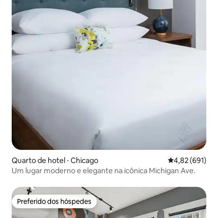
Quarto de hotel ⋅ Chicago
4,82 de uma av
4,82 (691)
Um lugar moderno e elegante na icônica Michigan Ave.
Preferido dos hóspedes
Preferido dos hóspedes