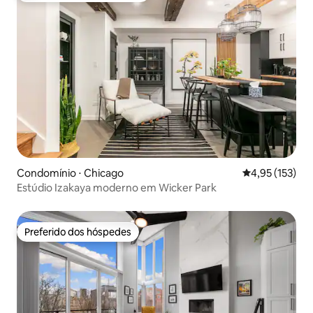
Condomínio ⋅ Chicago
4,95 de uma av
4,95 (153)
Estúdio Izakaya moderno em Wicker Park
Preferido dos hóspedes
Preferido dos hóspedes