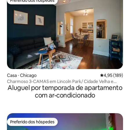
Preferido dos hóspedes
Preferido dos hóspedes
Casa ⋅ Chicago
4,95 de uma av
4,95 (189)
Charmoso 3-CAMAS em Lincoln Park/ Cidade Velha e
Aluguel por temporada de apartamento
Estacionamento
com ar-condicionado
Preferido dos hóspedes
Preferido dos hóspedes