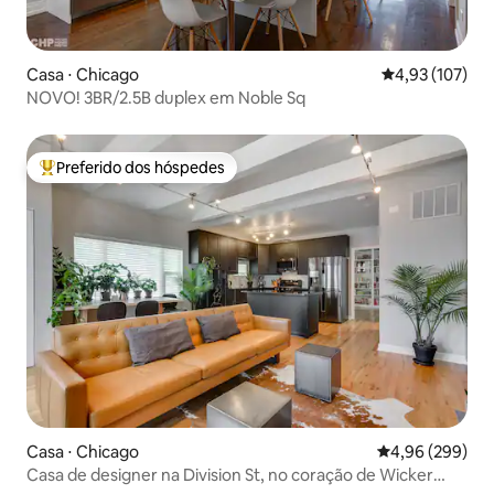
Casa ⋅ Chicago
4,93 de uma av
4,93 (107)
NOVO! 3BR/2.5B duplex em Noble Sq
Preferido dos hóspedes
Entre os melhores preferidos dos hóspedes
Casa ⋅ Chicago
4,96 de uma ava
4,96 (299)
Casa de designer na Division St, no coração de Wicker