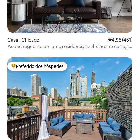
Casa ⋅ Chicago
4,95 de uma av
4,95 (461)
Aconchegue-se em uma residência azul-claro no coração
de Pilsen
Preferido dos hóspedes
Entre os melhores preferidos dos hóspedes