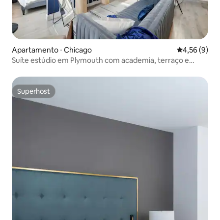
Apartamento ⋅ Chicago
4,56 de uma 
4,56 (9)
Suíte estúdio em Plymouth com academia, terraço e
saguão
Superhost
Superhost