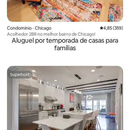
Condomínio ⋅ Chicago
4,85 de uma av
4,85 (359)
Acolhedor 2BR no melhor bairro de Chicago!
Aluguel por temporada de casas para
famílias
Superhost
Superhost