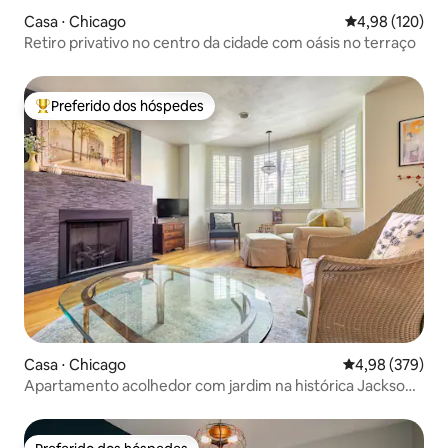
Casa ⋅ Chicago
4,98 de uma av
4,98 (120)
Retiro privativo no centro da cidade com oásis no terraço
Preferido dos hóspedes
Entre os melhores preferidos dos hóspedes
Casa ⋅ Chicago
4,98 de uma ava
4,98 (379)
Apartamento acolhedor com jardim na histórica Jackson
Bvld.