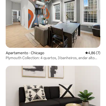
Apartamento ⋅ Chicago
4,86 de uma 
4,86 (7)
Plymouth Collection: 4 quartos, 3 banheiros, andar alto
com academia