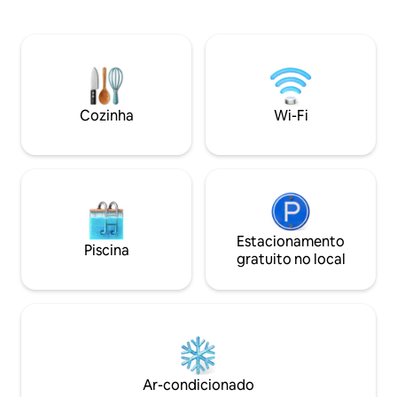
um mundo de opções gastronômicas.
Avenue e do Mill
Esta acomodação de 1 quarto oferece
comodidades fantá
conforto moderno com uma cozinha
apartamentos são 
totalmente equipada, incluindo
prolongadas ou fé
geladeira, lava-louças e cafeteira, além
apartamentos com
da comodidade de uma lavadora e
oferecem self chec
secadora de roupas na própria
atendimento ao h
Cozinha
Wi-Fi
acomodação, tornando-a ideal tanto
mensagem de text
para estadias curtas quanto para
Recepção Virtual 
estadias prolongadas. Aproveite!
dispositivo móvel.
Estacionamento
Piscina
gratuito no local
Ar-condicionado