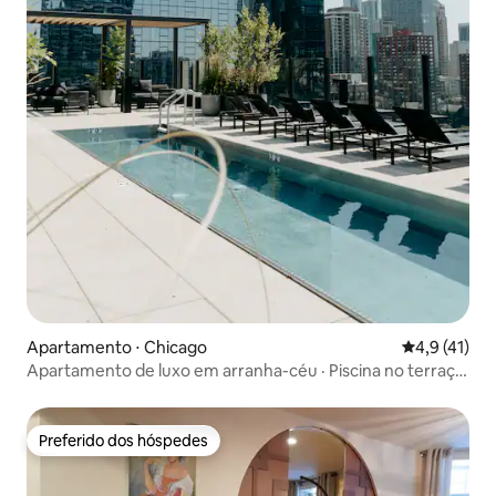
Apartamento ⋅ Chicago
4,9 de uma a
4,9 (41)
Apartamento de luxo em arranha-céu · Piscina no terraço
+ vista
Preferido dos hóspedes
Preferido dos hóspedes