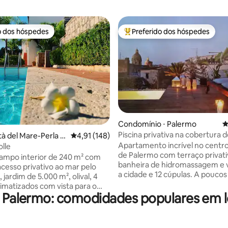
o dos hóspedes
Preferido dos hóspedes
o dos hóspedes
Entre os melhores preferidos d
édia de 5, 137 avaliações
Condomínio ⋅ Palermo
4
Piscina privativa na cobertura 
tà del Mare-Perla D
4,91 de uma avaliação média de 5, 148 avalia
4,91 (148)
cobertura de luxo
Apartamento incrível no centro
olle
de Palermo com terraço privat
ampo interior de 240 m² com
banheira de hidromassagem e v
acesso privativo ao mar pelo
a cidade e 12 cúpulas. A poucos
jardim de 5.000 m², olival, 4
área de pedestres, mas
limatizados com vista para o
maravilhosamente tranquilo, v
f Palermo: comodidades populares em 
dos os lados, 4 banheiros,
jantar no terraço à noite e desf
0 pessoas no total. Terraço
vista sem ouvir uma única buzi
de churrasco anexa à cozinha e
barulho! Você encontrará todo o
de tijolos totalmente funcional