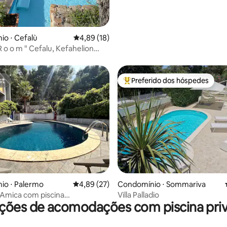
o ⋅ Cefalù
4,89 de uma avaliação média de 5, 18 avalia
4,89 (18)
R o o m " Cefalu, Kefahelion
e
st
Preferido dos hóspedes
st
Entre os melhores preferidos d
média de 5, 15 avaliações
io ⋅ Palermo
4,89 de uma avaliação média de 5, 27 avalia
4,89 (27)
Condomínio ⋅ Sommariva
a Amica com piscina
Villa Palladio
ções de acomodações com piscina priv
Mondello