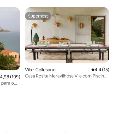
Superhost
os hóspedes
Superhost
ções
Vila ⋅ Collesano
4,4 de uma avaliação
4,4 (15)
Casa Rosita Maravilhosa Vila com Piscina
,98 de uma avaliação média de 5, 109 avaliações
4,98 (109)
Privada
 para o