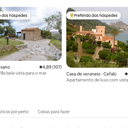
o dos hóspedes
Preferido dos hóspedes
o dos hóspedes
Entre os melhores preferidos d
édia de 5, 218 avaliações
lesano
4,89 de uma avaliação média de 5, 107 avalia
4,89 (107)
la bela vista para o mar
Casa de veraneio ⋅ Cefalù
4
Apartamento de luxo com vista
mar em Villa Palamara
sticos por perto
Coisas para fazer