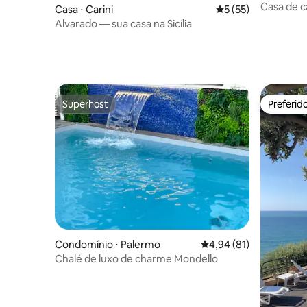
Casa de c
Casa ⋅ Carini
5 de uma avaliação 
5 (55)
piscina
Alvarado — sua casa na Sicília
Superhost
Preferid
Superhost
Preferid
Condomínio ⋅ Palermo
4,94 de uma avaliação 
4,94 (81)
Chalé de luxo de charme Mondello