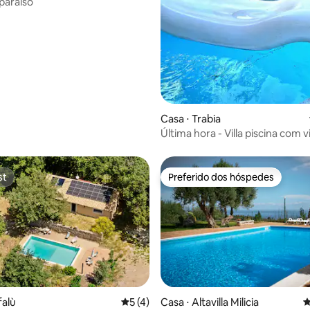
paraíso
Casa ⋅ Trabia
Última hora - Villa piscina com v
mar!
st
Preferido dos hóspedes
st
Preferido dos hóspedes
falù
5 de uma avaliação média de 5, 4 avalia
5 (4)
Casa ⋅ Altavilla Milicia
4