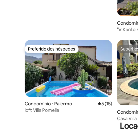
Condomíni
"inKanto 
Residenc
Preferido dos hóspedes
Superho
Preferido dos hóspedes
Superho
Condomínio ⋅ Palermo
5 de uma avaliação 
5 (15)
loft Villa Pomelia
Condomín
Casa Vill
Loca
Addaura/