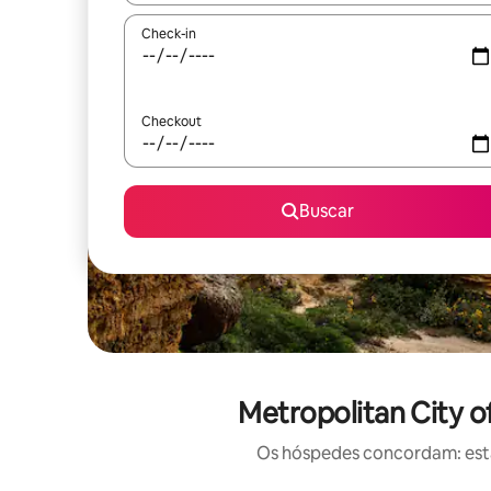
Check-in
Checkout
Buscar
Metropolitan City o
Os hóspedes concordam: estas