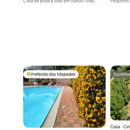
Casa de praia e vilas em Natoli | Villa
Pequeno 
Giorgia
Preferido dos hóspedes
Superho
Entre os melhores preferidos dos hóspedes
Superho
Casa ⋅ Ce