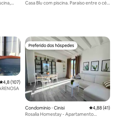
cina,
Casa Blu com piscina. Paraíso entre o céu
e o mar
Preferido dos hóspedes
Preferido dos hóspedes
4,8 de uma avaliação média de 5, 107 avaliações
4,8 (107)
 ARENOSA
Condomínio ⋅ Cinisi
4,88 de uma avaliação
4,88 (41)
Rosalia Homestay - Apartamento
Ponente