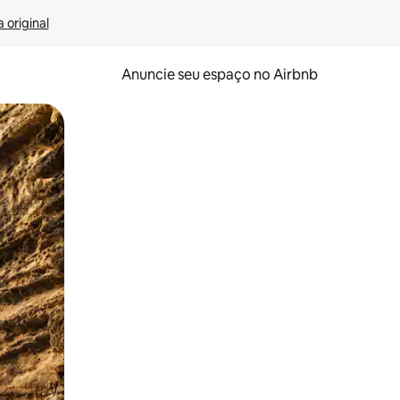
 original
Anuncie seu espaço no Airbnb
 deslizando o dedo na tela.