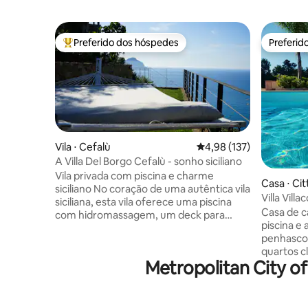
Preferido dos hóspedes
Preferid
Entre os melhores preferidos dos hóspedes
Preferid
Vila ⋅ Cefalù
4,98 de uma avaliação m
4,98 (137)
A Villa Del Borgo Cefalù - sonho siciliano
Vila privada com piscina e charme
Casa ⋅ Cit
siciliano No coração de uma autêntica vila
el Golfo
Villa Villac
siciliana, esta vila oferece uma piscina
Casa de c
com hidromassagem, um deck para
piscina e 
banhos de sol, um bar no jardim, áreas de
penhasco, 
relaxamento mobiliadas e uma academia
quartos c
em casa. Wi-Fi gratuito de alta
Metropolitan City o
mar em to
velocidade, check-in presencial 24 horas
acomoda 1
por dia, 7 dias por semana, para recebê-
com área 
lo com o calor típico da hospitalidade
um forno 
siciliana, estacionamento privado e 2 pás,