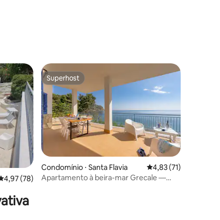
ções
Superhost
os hóspedes
Superhost
Condomínio ⋅ Santa Flavia
4,83 de uma avaliação
4,83 (71)
Apartamento à beira-mar Grecale —
ções
4,97 de uma avaliação média de 5, 78 avaliações
4,97 (78)
acesso direto à praia
ativa