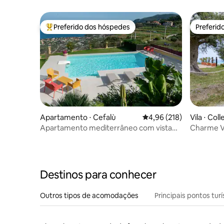
Preferido dos hóspedes
Preferid
Entre os melhores preferidos dos hóspedes
Preferid
Apartamento ⋅ Cefalù
4,96 de uma avaliação m
4,96 (218)
Vila ⋅ Col
Apartamento mediterrâneo com vista
Charme Vil
deslumbrante
Destinos para conhecer
Outros tipos de acomodações
Principais pontos turí