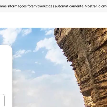
mas informações foram traduzidas automaticamente. 
Mostrar idioma
ore-os usando as seta para cima e para baixo do teclado ou tocando e