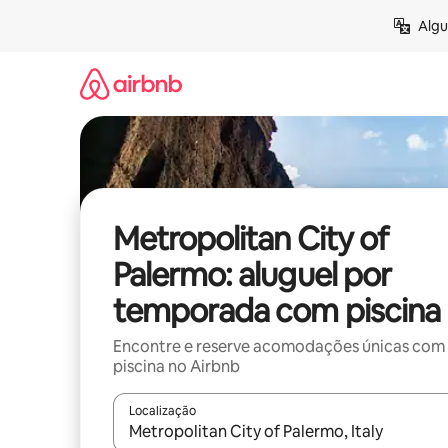
Pular
Algu
para
o
conteúdo
Metropolitan City of
Palermo: aluguel por
temporada com piscina
Encontre e reserve acomodações únicas com
piscina no Airbnb
Localização
Quando os resultados estiverem disponíveis, expl