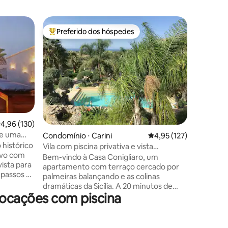
Lugar par
Preferido dos hóspedes
Prefe
os hóspedes
Entre os melhores preferidos dos hóspedes
Entre o
Casa de fé
“Tutto in
aconcheg
da Colina
deslumbr
Golfo. É o lugar ideal para umas férias
relaxante
onde voc
atmosfer
,96 de uma avaliação média de 5, 130 avaliações
4,96 (130)
Graças à 
de uma
ções
Condomínio ⋅ Carini
4,95 de uma avaliação 
4,95 (127)
principai
 histórico
província
Vila com piscina privativa e vista
ivo com
facilment
maravilhosa
Bem-vindo à Casa Conigliaro, um
ista para
cultura.
apartamento com terraço cercado por
 passos da
carros.
palmeiras balançando e as colinas
dramáticas da Sicília. A 20 minutos de
ocê pode
locações com piscina
carro da cidade de Palermo, é um oásis
rutar da
verde de calma e serenidade,
na ou
oferecendo o luxo de uma piscina e um
grande terraço privativo com lounge,