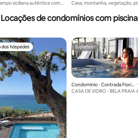
ampo siciliana autêntica com
Casa, montanha, vegetação, pis
média de 5, 55 avaliações
vista para o mar
Locações de condomínios com piscina
o dos hóspedes
Superhost
o dos hóspedes
Superhost
Condomínio ⋅ Contrada Fiori S
ud
CASA DE VIDRO - BELA PRAIA
média de 5, 81 avaliações