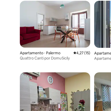
Apartamento ⋅ Palermo
4,27 de uma avaliação 
4,27 (15)
Apartamen
ne
Quattro Canti por DomuSicily
Apartamen
Isola Su