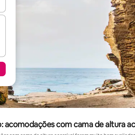
ore-os usando as seta para cima e para baixo do teclado ou tocando e
o: acomodações com cama de altura ac