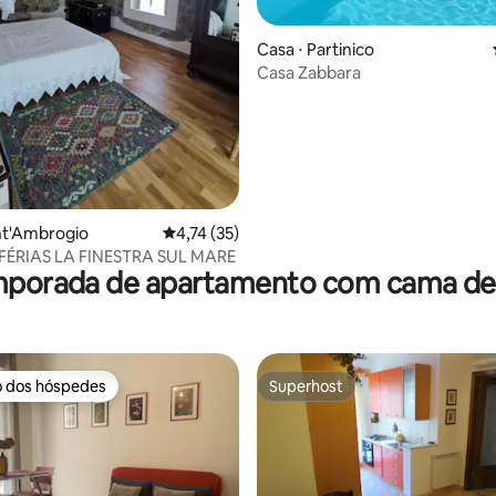
édia de 5, 757 avaliações
Casa ⋅ Partinico
Casa Zabbara
nt'Ambrogio
4,74 de uma avaliação média de 5, 35 avalia
4,74 (35)
FÉRIAS LA FINESTRA SUL MARE
mporada de apartamento com cama de a
o dos hóspedes
Superhost
o dos hóspedes
Superhost