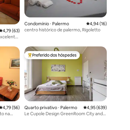
Condomínio ⋅ Palermo
4,94 de uma avaliação
4,94 (16)
ções
centro histórico de palermo, Rigoletto
4,79 de uma avaliação média de 5, 63 avaliações
4,79 (63)
excelente
res
Preferido dos hóspedes
Entre os melhores preferidos dos hóspedes
4,79 de uma avaliação média de 5, 56 avaliações
4,79 (56)
Quarto privativo ⋅ Palermo
4,95 de uma avaliação m
4,95 (639)
ções
to na
Le Cupole Design GreenRoom City and
Mountain View