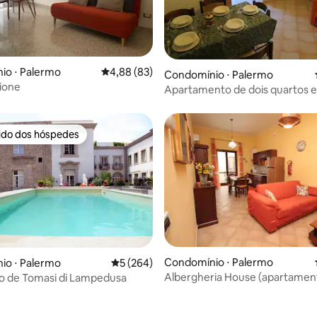
édia de 5, 362 avaliações
io ⋅ Palermo
4,88 de uma avaliação média de 5, 83 avalia
4,88 (83)
Condomínio ⋅ Palermo
ione
Apartamento de dois quartos 
área, elevador, wi-fi, aquecedo
rido dos hóspedes
 melhores preferidos dos hóspedes
Condomínio ⋅ Palermo
io ⋅ Palermo
5 de uma avaliação média de 5, 264 avalia
5 (264)
Albergheria House (apartamen
o de Tomasi di Lampedusa
cidade velha)