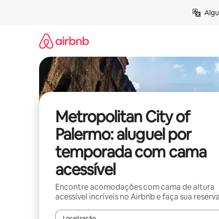
Pular
Algu
para
o
conteúdo
Metropolitan City of
Palermo: aluguel por
temporada com cama
acessível
Encontre acomodações com cama de altura
acessível incríveis no Airbnb e faça sua reserv
Localização