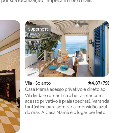
or sua localização, limpeza e muito mais.
Superhost
Superho
Superhost
Superho
Vila ⋅ Solanto
4,87 de uma avaliação
4,87 (79)
ções
Casa Mamà acesso privativo e direto ao
mar
Vila linda e romântica à beira-mar com
acesso privativo à praia (pedras). Varanda
fantástica para admirar a imensidão azul
do mar. A Casa Mamà é o lugar perfeito
para famílias e pequenos grupos que
querem desfrutar de umas férias
fantásticas na praia! Pode acomodar até