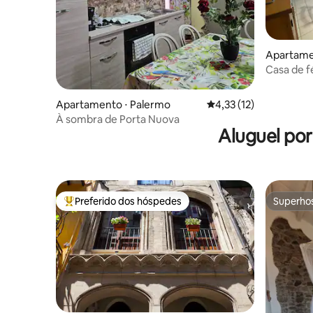
Apartamen
lazzo
Casa de f
Apartamento ⋅ Palermo
4,33 de uma avaliação 
4,33 (12)
À sombra de Porta Nuova
Aluguel por
Preferido dos hóspedes
Superho
Entre os melhores preferidos dos hóspedes
Superho