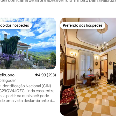
 com cama de altura acessível foram muito bem avaliadas p
rido dos hóspedes
Preferido dos hóspedes
 melhores preferidos dos hóspedes
Preferido dos hóspedes
média de 5, 35 avaliações
stelbuono
4,99 de uma avaliação média de 5, 293 avalia
4,99 (293)
vovô Bigode"
 Identificação Nacional (CIN)
JQZC Linda casa entre
as, a partir da qual você pode
 de uma vista deslumbrante de
ono e das Montanhas Madonie,
lugar único. Nossa casa
os Nosso desejo é