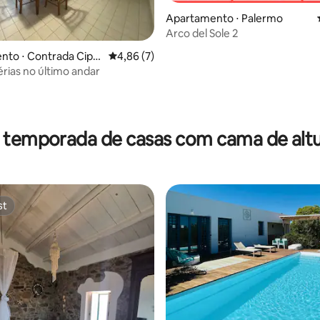
Apartamento ⋅ Palermo
Arco del Sole 2
to ⋅ Contrada Cipol
4,86 de uma avaliação média de 5, 7 avalia
4,86 (7)
érias no último andar
média de 5, 12 avaliações
 temporada de casas com cama de altu
st
st