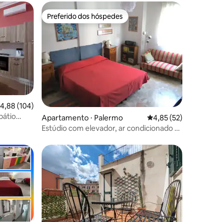
Preferido dos hóspedes
Preferido dos hóspedes
,88 de uma avaliação média de 5, 104 avaliações
4,88 (104)
pátio
Apartamento ⋅ Palermo
4,85 de uma avaliação
4,85 (52)
Estúdio com elevador, ar condicionado e
wi-fi
os hóspedes