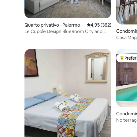
Quarto privativo ⋅ Palermo
4,95 de uma avaliação m
4,95 (362)
Condomín
Le Cupole Design BlueRoom City and
Mountain View
Casa Mag
Prefe
Entre os
Condomín
No terraç