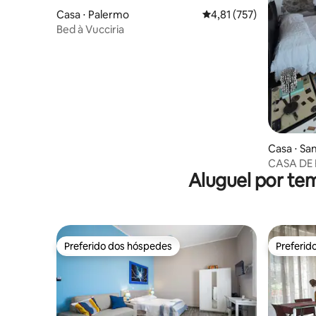
Casa ⋅ Palermo
4,81 de uma avaliação m
4,81 (757)
Bed à Vucciria
Casa ⋅ Sa
CASA DE 
Aluguel por te
Preferido dos hóspedes
Preferid
Preferido dos hóspedes
Preferid