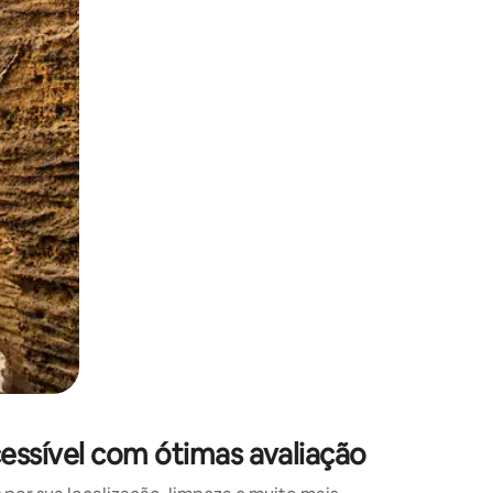
 deslizando o dedo na tela.
essível com ótimas avaliação