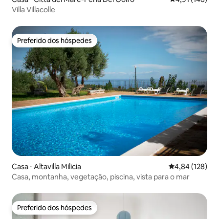
Villa Villacolle
Preferido dos hóspedes
Preferido dos hóspedes
Casa ⋅ Altavilla Milicia
4,84 de uma av
4,84 (128)
Casa, montanha, vegetação, piscina, vista para o mar
Preferido dos hóspedes
Preferido dos hóspedes