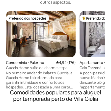
outros aspectos.
Preferido dos hóspedes
Preferido dos 
Preferido dos hóspedes
Entre os melhore
Condomínio ⋅ Palermo
4,94 de uma avaliação média de 
4,94 (176)
Apartamento ⋅ Pa
Guccia Home suíte de charme e spa
Cala Tarzanà - em
Yachting
No primeiro andar do Palazzo Guccia, a
A pochi passi dal p
Guccia Home foi reformada para
nuovo Marina Yach
garantir intimidade e conforto aos
danzante più grand
hóspedes. Está localizada a uma curta
l’appartamento fa 
Comodidades populares para aluguel
distância da Catedral e dos principais
palazzina complet
pontos turísticos. O coração da Guccia
inserita nel compl
por temporada perto de Villa Giulia
Home é o seu Hammam, o chuveiro com
Fonderia, storico 
banho de vapor e a banheira de
Palermo, che si aff
hidromassagem Whirlpool e Airpool
Piazza Tarzanà. L’