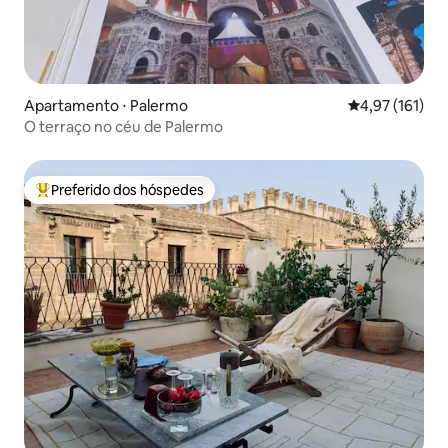
Apartamento ⋅ Palermo
4,97 de uma av
4,97 (161)
O terraço no céu de Palermo
Preferido dos hóspedes
Entre os melhores preferidos dos hóspedes