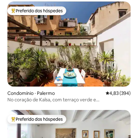
Preferido dos hóspedes
Entre os melhores preferidos dos hóspedes
Condomínio ⋅ Palermo
4,83 de uma ava
4,83 (394)
No coração de Kalsa, com terraço verde e
estacionamento gratuito
Preferido dos hóspedes
Entre os melhores preferidos dos hóspedes