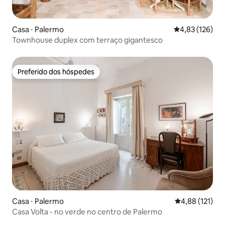
Casa ⋅ Palermo
4,83 de uma av
4,83 (126)
Townhouse duplex com terraço gigantesco
Preferido dos hóspedes
Preferido dos hóspedes
Casa ⋅ Palermo
4,88 de uma av
4,88 (121)
Casa Volta - no verde no centro de Palermo