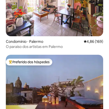
Condomínio ⋅ Palermo
4,86 de uma av
4,86 (169)
O paraíso dos artistas em Palermo
Preferido dos hóspedes
Entre os melhores preferidos dos hóspedes