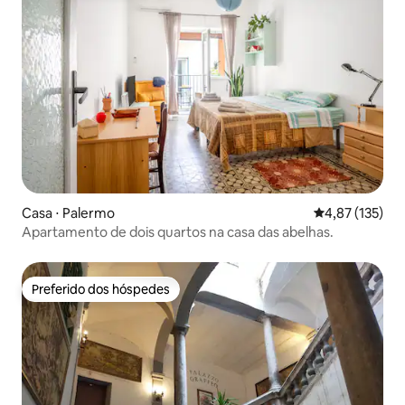
Casa ⋅ Palermo
4,87 de uma av
4,87 (135)
Apartamento de dois quartos na casa das abelhas.
Preferido dos hóspedes
Preferido dos hóspedes