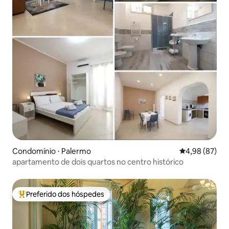
Condomínio ⋅ Palermo
4,98 de uma a
4,98 (87)
apartamento de dois quartos no centro histórico
Preferido dos hóspedes
Entre os melhores preferidos dos hóspedes