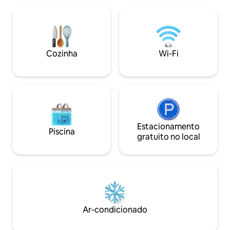
garantem relaxamento e bem-estar. O
posizione centrale 
quarto é espaçoso e acolhedor. A sala de
attrazioni del cent
estar/cozinha está equipada com louça,
risulta ben collegat
pequenos e grandes eletrodomésticos,
di comunicazione d
um confortável sofá-cama e uma smart
Cozinha
Wi-Fi
TV.
Estacionamento
Piscina
gratuito no local
Ar-condicionado