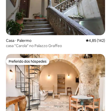
Casa ⋅ Palermo
4,85 de uma av
4,85 (142)
casa "Carola" no Palazzo Graffeo
Preferido dos hóspedes
Preferido dos hóspedes