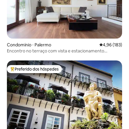
Condomínio ⋅ Palermo
4,96 de uma av
4,96 (183)
Encontro no terraço com vista e estacionamento
privativo
Preferido dos hóspedes
Entre os melhores preferidos dos hóspedes