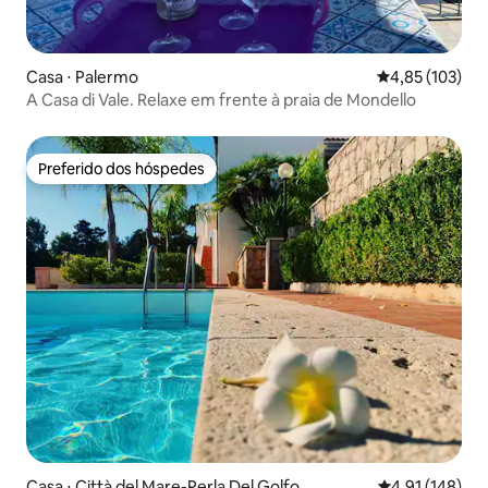
Casa ⋅ Palermo
4,85 de uma av
4,85 (103)
A Casa di Vale. Relaxe em frente à praia de Mondello
Preferido dos hóspedes
Preferido dos hóspedes
Casa ⋅ Città del Mare-Perla Del Golfo
4,91 de uma av
4,91 (148)