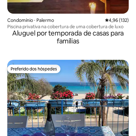
Condomínio ⋅ Palermo
4,96 de uma av
4,96 (132)
Piscina privativa na cobertura de uma cobertura de luxo
Aluguel por temporada de casas para
famílias
Preferido dos hóspedes
Preferido dos hóspedes