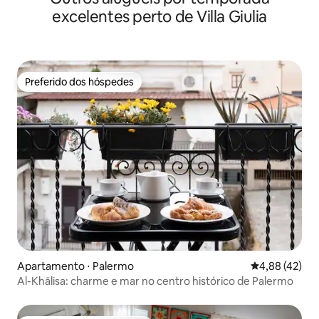
excelentes perto de Villa Giulia
Preferido dos hóspedes
Preferido dos hóspedes
Apartamento ⋅ Palermo
4,88 de uma a
4,88 (42)
Al-Khālisa: charme e mar no centro histórico de Palermo