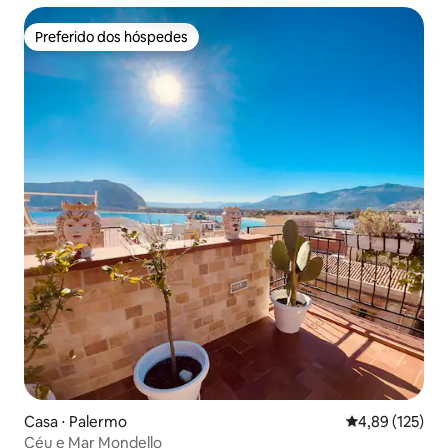
Preferido dos hóspedes
Preferido dos hóspedes
Casa ⋅ Palermo
4,89 de uma av
4,89 (125)
Céu e Mar Mondello