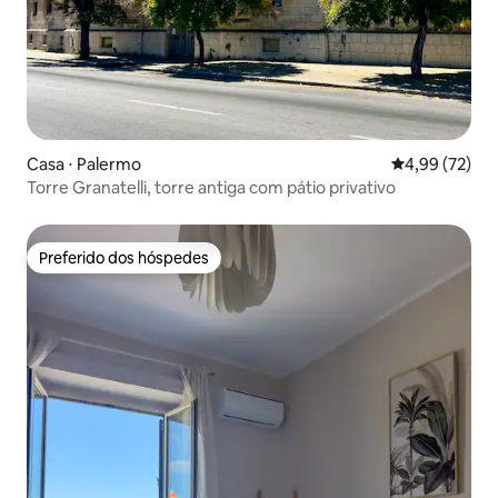
Casa ⋅ Palermo
4,99 de uma a
4,99 (72)
Torre Granatelli, torre antiga com pátio privativo
Preferido dos hóspedes
Preferido dos hóspedes