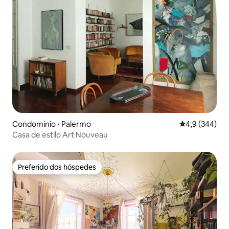
Condomínio ⋅ Palermo
4,9 de uma av
4,9 (344)
Casa de estilo Art Nouveau
Preferido dos hóspedes
Preferido dos hóspedes