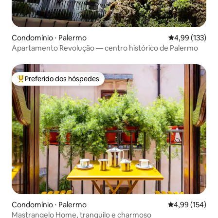
Condomínio ⋅ Palermo
4,99 de uma av
4,99 (133)
Apartamento Revolução — centro histórico de Palermo
Preferido dos hóspedes
Entre os melhores preferidos dos hóspedes
Condomínio ⋅ Palermo
4,99 de uma av
4,99 (154)
Mastrangelo Home, tranquilo e charmoso