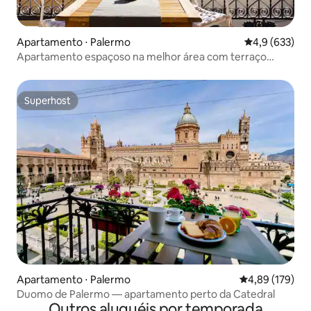
Apartamento ⋅ Palermo
4,9 de uma av
4,9 (633)
Apartamento espaçoso na melhor área com terraço
deslumbrante
Superhost
Superhost
Apartamento ⋅ Palermo
4,89 de uma av
4,89 (179)
Duomo de Palermo — apartamento perto da Catedral
Outros aluguéis por temporada