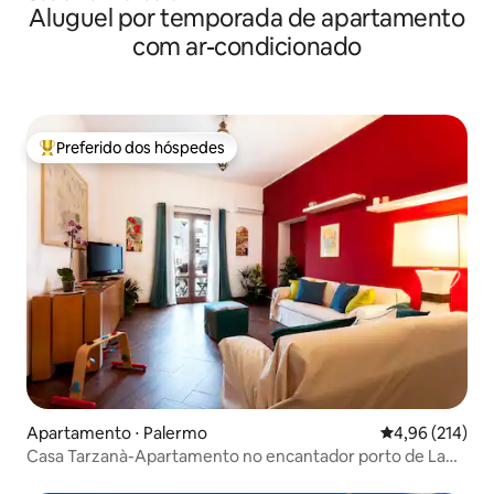
Aluguel por temporada de apartamento
com ar-condicionado
Preferido dos hóspedes
Entre os melhores preferidos dos hóspedes
Apartamento ⋅ Palermo
4,96 de uma av
4,96 (214)
Casa Tarzanà-Apartamento no encantador porto de La
Cala