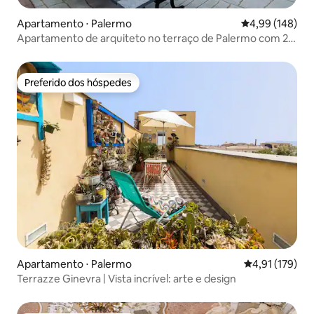
Apartamento ⋅ Palermo
4,99 de uma av
4,99 (148)
Apartamento de arquiteto no terraço de Palermo com 2
terraços fabulosos
Preferido dos hóspedes
Preferido dos hóspedes
Apartamento ⋅ Palermo
4,91 de uma av
4,91 (179)
Terrazze Ginevra | Vista incrível: arte e design