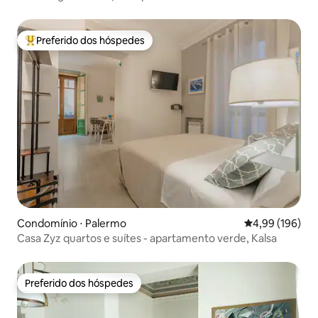
Preferido dos hóspedes
Entre os melhores preferidos dos hóspedes
Condomínio ⋅ Palermo
4,99 de uma av
4,99 (196)
Casa Zyz quartos e suítes - apartamento verde, Kalsa
Preferido dos hóspedes
Preferido dos hóspedes