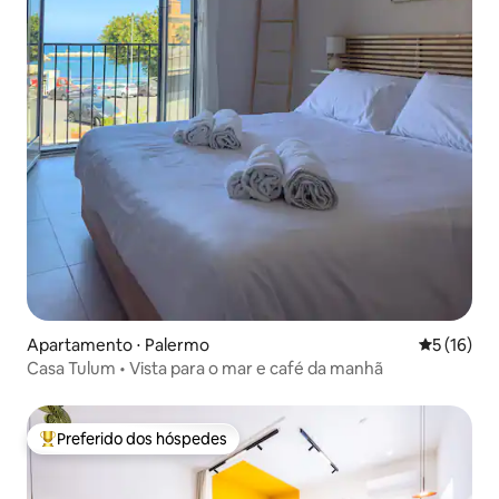
Apartamento ⋅ Palermo
5 de uma a
5 (16)
Casa Tulum • Vista para o mar e café da manhã
Preferido dos hóspedes
Entre os melhores preferidos dos hóspedes