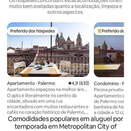
Os hóspedes concordam: estas acomodações foram
muito bem avaliadas quanto a localização, limpeza e
outros aspectos.
Preferido dos hóspedes
Preferido dos 
Preferido dos hóspedes
Entre os melhore
Apartamento ⋅ Palermo
4,9 de uma avaliação média de 
4,9 (633)
Condomínio ⋅ Pal
Apartamento espaçoso na melhor área
Piscina privativa 
com terraço deslumbrante
cobertura de luxo
O apto é literalmente no centro da
Apartamento incrív
cidade, situado em uma rua
de Palermo com te
encantadora com muitos restaurantes e
banheira de hidro
cafés no coração histórico de Palermo,
a cidade e 12 cúpu
Comodidades populares em aluguel por
ao virar da esquina do Teatro Massimo.
da área de pedest
Embora esteja bem no meio de todos os
maravilhosamente 
temporada em Metropolitan City of
restaurantes e da vida noturna, você
jantar no terraço à