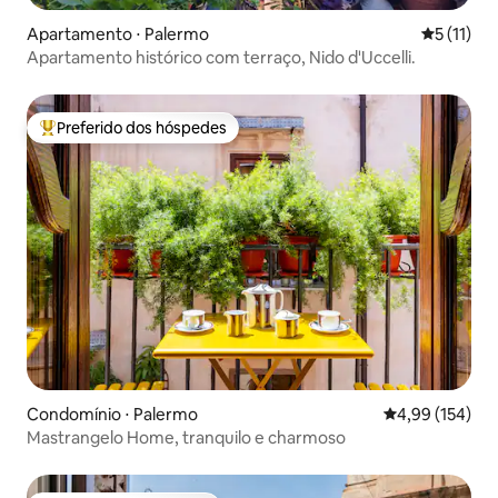
Apartamento ⋅ Palermo
5 de uma a
5 (11)
Apartamento histórico com terraço, Nido d'Uccelli.
Preferido dos hóspedes
Entre os melhores preferidos dos hóspedes
Condomínio ⋅ Palermo
4,99 de uma av
4,99 (154)
Mastrangelo Home, tranquilo e charmoso