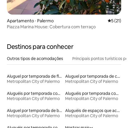
Apartamento ⋅ Palermo
5 de uma a
5 (21)
Piazza Marina House: Cobertura com terraço
Destinos para conhecer
Outros tipos de acomodações
Principais pontos turísticos po
Aluguel por temporada de flats
Aluguel por temporada de casas de veraneio
Metropolitan City of Palermo
Metropolitan City of Palermo
Aluguéis por temporada com varanda
Aluguéis por temporada com acesso ao lago
Metropolitan City of Palermo
Metropolitan City of Palermo
Aluguel por temporada de barcos
Aluguéis de espaços que aceitam animais de estimação
Metropolitan City of Palermo
Metropolitan City of Palermo
Aluguéis por temporada com suítes privativas
Mostrar mais