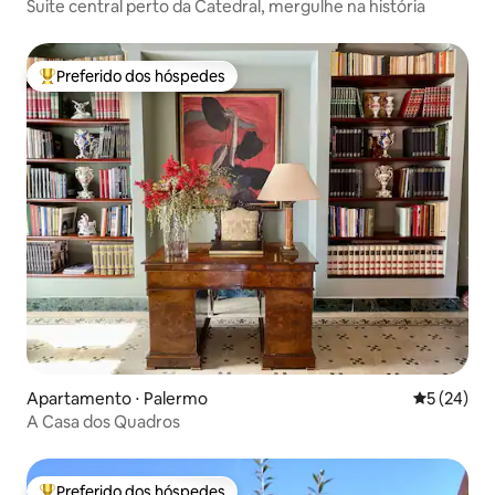
Suite central perto da Catedral, mergulhe na história
Preferido dos hóspedes
Entre os melhores preferidos dos hóspedes
Apartamento ⋅ Palermo
5 de uma a
5 (24)
A Casa dos Quadros
Preferido dos hóspedes