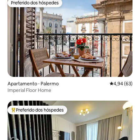
Preferido dos hóspedes
Preferido dos hóspedes
Apartamento ⋅ Palermo
4,94 de uma a
4,94 (63)
Imperial Floor Home
Preferido dos hóspedes
Entre os melhores preferidos dos hóspedes