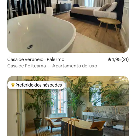
Casa de veraneio ⋅ Palermo
4,95 de uma a
4,95 (21)
Casa de Politeama — Apartamento de luxo
Preferido dos hóspedes
Entre os melhores preferidos dos hóspedes