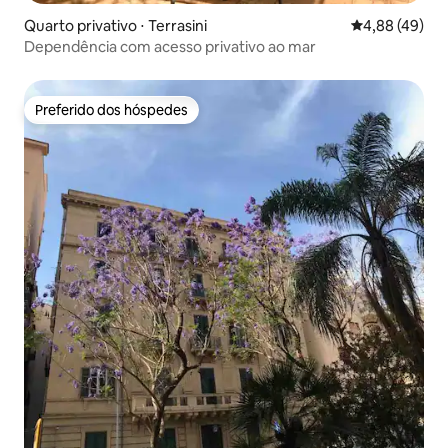
Quarto privativo ⋅ Terrasini
4,88 de uma a
4,88 (49)
Dependência com acesso privativo ao mar
Preferido dos hóspedes
Preferido dos hóspedes