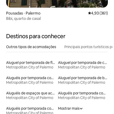
Pousadas ⋅ Palermo
4,93 de uma av
4,93 (361)
Bibi, quarto de casal
Destinos para conhecer
Outros tipos de acomodações
Principais pontos turísticos po
Aluguel por temporada de flats
Aluguel por temporada de casas de veraneio
Metropolitan City of Palermo
Metropolitan City of Palermo
Aluguéis por temporada com acesso ao lago
Aluguel por temporada de barcos
Metropolitan City of Palermo
Metropolitan City of Palermo
Aluguéis de espaços que aceitam animais de estimação
Aluguéis por temporada com suítes privativas
Metropolitan City of Palermo
Metropolitan City of Palermo
Aluguéis por temporada com sauna
Mostrar mais
Metropolitan City of Palermo