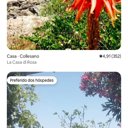
Casa ⋅ Collesano
4,91 de uma av
4,91 (352)
La Casa di Rosa
Preferido dos hóspedes
Preferido dos hóspedes