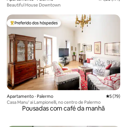
Beautiful House Downtown
Preferido dos hóspedes
Entre os melhores preferidos dos hóspedes
Apartamento ⋅ Palermo
5 de uma a
5 (79)
Casa Manu' ai Lampionelli, no centro de Palermo
Pousadas com café da manhã