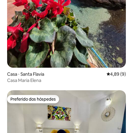
Casa ⋅ Santa Flavia
4,89 de uma 
4,89 (9)
Casa Maria Elena
Preferido dos hóspedes
Preferido dos hóspedes