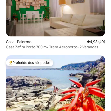
Casa ⋅ Palermo
4,98 de uma a
4,98 (49)
Casa Zafira Porto 700 m• Trem Aeroporto• 2 Varandas
Preferido dos hóspedes
Entre os melhores preferidos dos hóspedes