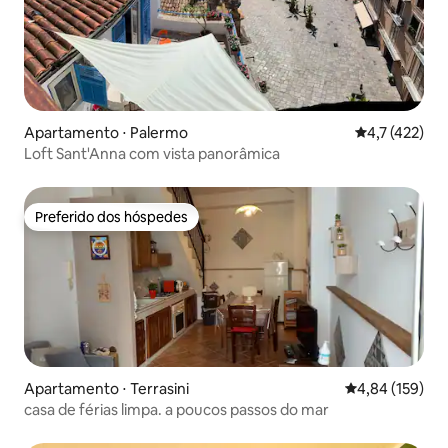
Apartamento ⋅ Palermo
4,7 de uma av
4,7 (422)
Loft Sant'Anna com vista panorâmica
Preferido dos hóspedes
Preferido dos hóspedes
Apartamento ⋅ Terrasini
4,84 de uma av
4,84 (159)
casa de férias limpa. a poucos passos do mar