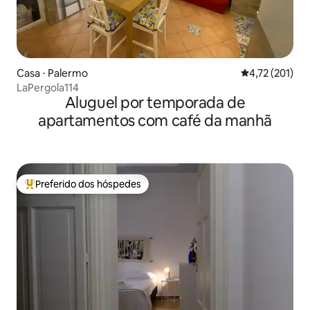
Casa ⋅ Palermo
4,72 de uma av
4,72 (201)
LaPergola114
Aluguel por temporada de
apartamentos com café da manhã
Preferido dos hóspedes
Entre os melhores preferidos dos hóspedes