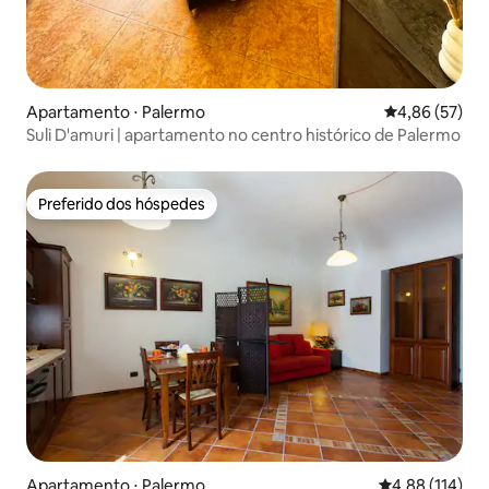
Apartamento ⋅ Palermo
4,86 de uma a
4,86 (57)
Suli D'amuri | apartamento no centro histórico de Palermo
Preferido dos hóspedes
Preferido dos hóspedes
Apartamento ⋅ Palermo
4,88 de uma av
4,88 (114)