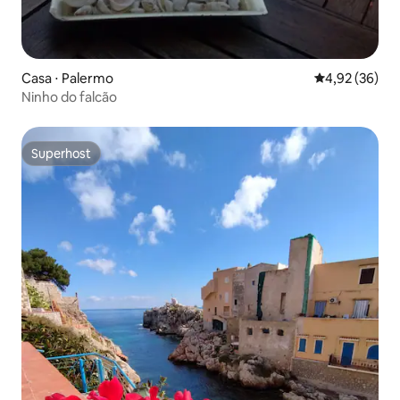
Casa ⋅ Palermo
4,92 de uma a
4,92 (36)
Ninho do falcão
Superhost
Superhost