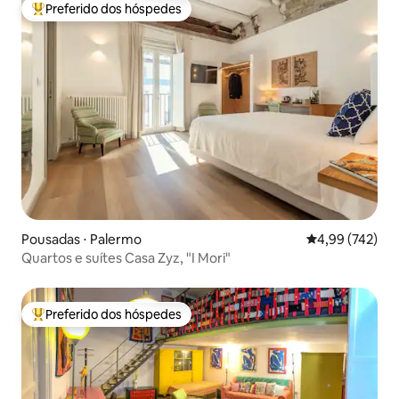
Preferido dos hóspedes
Entre os melhores preferidos dos hóspedes
Pousadas ⋅ Palermo
4,99 de uma av
4,99 (742)
Quartos e suítes Casa Zyz, "I Mori"
Preferido dos hóspedes
Entre os melhores preferidos dos hóspedes