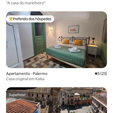
"A casa do marinheiro"
Preferido dos hóspedes
Entre os melhores preferidos dos hóspedes
Apartamento ⋅ Palermo
5 de uma a
5 (23)
Casa original em Kalsa
Superhost
Superhost