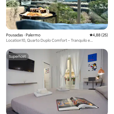
Pousadas ⋅ Palermo
4,88 de uma a
4,88 (25)
Location10, Quarto Duplo Comfort – Tranquilo e
Acolhedor
Superhost
Superhost