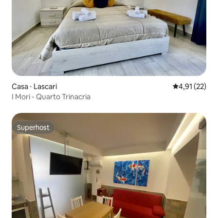
Casa ⋅ Lascari
4,91 de uma a
4,91 (22)
I Mori - Quarto Trinacria
Superhost
Superhost