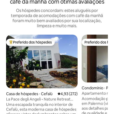
café da manhã com ótimas avaliações
Os hóspedes concordam: estes aluguéis por
temporada de acomodações com café da manhã
foram muito bem avaliados por sua localização,
limpeza e muito mais.
Preferido dos hóspedes
Preferido dos hó
Entre os melhores preferidos dos hóspedes
Preferido dos hó
Condomínio ⋅ Pal
Apartamento no c
Casa de hóspedes ⋅ Cefalù
4,93 de uma avaliação média de 
4,93 (272)
Zagara Palermo"
Acomodação perfei
La Pace degli Angeli • Nature Retreat
em Palermo (via C
perto de Cefalù
Uma escapada tranquila no interior de
aos detalhes para 
Cefalù, esta moderna casa de hóspedes
de qualidade e a ú