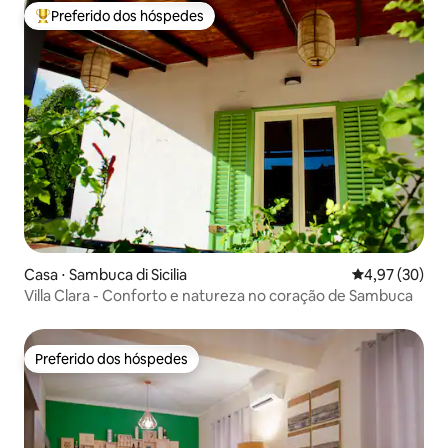
Preferido dos hóspedes
Entre os melhores preferidos dos hóspedes
Casa ⋅ Sambuca di Sicilia
4,97 de uma a
4,97 (30)
Villa Clara - Conforto e natureza no coração de Sambuca
Preferido dos hóspedes
Preferido dos hóspedes