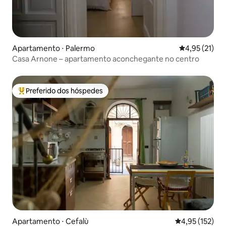
Apartamento ⋅ Palermo
4,95 de uma a
4,95 (21)
Casa Arnone – apartamento aconchegante no centro
Preferido dos hóspedes
Entre os melhores preferidos dos hóspedes
Apartamento ⋅ Cefalù
4,95 de uma av
4,95 (152)