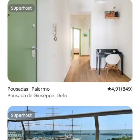
Superhost
Superhost
Pousadas ⋅ Palermo
4,91 de uma av
4,91 (849)
Pousada de Giuseppe, Delia
Superhost
Superhost