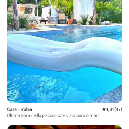
Casa ⋅ Trabia
4,81 de uma a
4,81 (47)
Última hora - Villa piscina com vista para o mar!