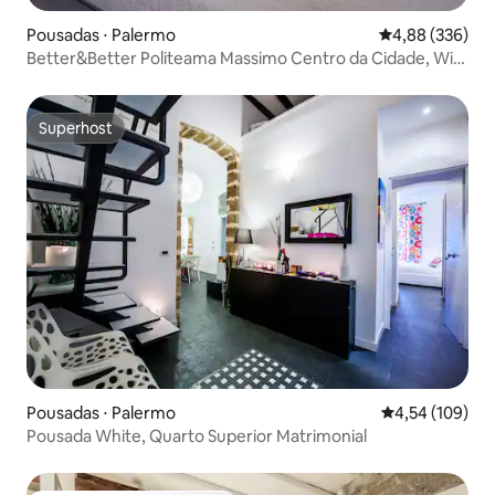
Pousadas ⋅ Palermo
4,88 de uma ava
4,88 (336)
Better&Better Politeama Massimo Centro da Cidade, Wi-
Fi.
Superhost
Superhost
Pousadas ⋅ Palermo
4,54 de uma av
4,54 (109)
Pousada White, Quarto Superior Matrimonial