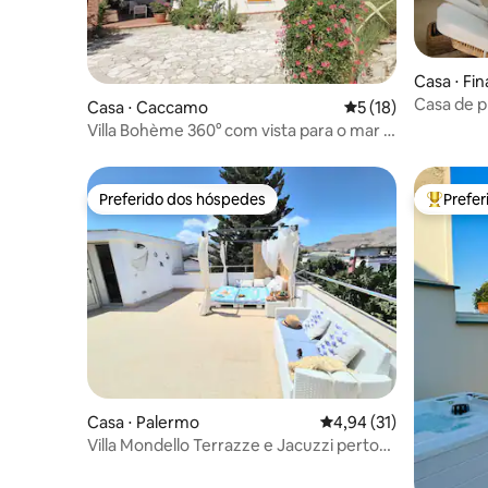
Casa ⋅ Fin
Casa de pr
Casa ⋅ Caccamo
5 de uma avaliação 
5 (18)
Giorgia
Villa Bohème 360° com vista para o mar e
jacuzzi.
Preferido dos hóspedes
Prefe
Preferido dos hóspedes
Entre os
Casa ⋅ Palermo
4,94 de uma avaliação 
4,94 (31)
Villa Mondello Terrazze e Jacuzzi perto
da praia!