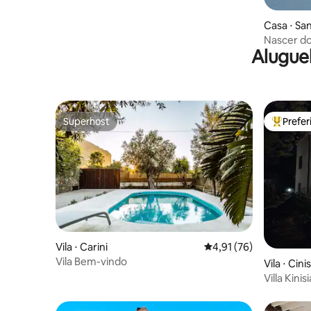
Casa ⋅ San
Nascer do
Alugue
Superhost
Prefe
Superhost
Entre os
Vila ⋅ Carini
4,91 de uma avaliação 
4,91 (76)
Vila Bem-vindo
Vila ⋅ Cinis
Villa Kinis