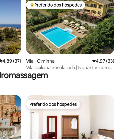
Preferido dos hóspedes
Entre os melhores preferidos dos hóspedes
4,89 de uma avaliação média de 5, 37 avaliações
4,89 (37)
Vila ⋅ Ciminna
4,97 de uma avaliação
4,97 (33)
ções
Vila siciliana ensolarada | 5 quartos com
hidromassagem
piscina, ar condicionado e jacuzzi
Preferido dos hóspedes
os hóspedes
Preferido dos hóspedes