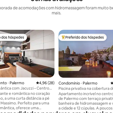
porada de acomodações com hidromassagem foram muito bem 
mais.
o dos hóspedes
Preferido dos hóspedes
o dos hóspedes
Entre os melhores preferidos d
édia de 5, 138 avaliações
nto ⋅ Palermo
4,96 de uma avaliação média de 5, 28 avalia
4,96 (28)
Condomínio ⋅ Palermo
4
ântica com Jacuzzi • Centro
Piscina privativa na cobertura 
cobertura de luxo
gante e romântica no coração
Apartamento incrível no centro
o, a uma curta distância a pé
de Palermo com terraço privat
 Massimo. Perfeito para uma
banheira de hidromassagem e v
omântica, oferece uma
a cidade e 12 cúpulas. A poucos
 de hidromassagem embutida
área de pedestres, mas