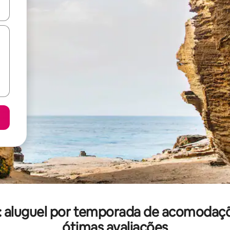
ore-os usando as seta para cima e para baixo do teclado ou tocando e
mo: aluguel por temporada de acomod
ótimas avaliações