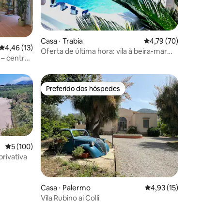
ções
Casa ⋅ Trabia
4,79 de uma avaliação
4,79 (70)
4,46 de uma avaliação média de 5, 13 avaliações
4,46 (13)
Oferta de última hora: vila à beira-mar
 – centro
com jacuzzi privativa
Preferido dos hóspedes
os hóspedes
Preferido dos hóspedes
5 de uma avaliação média de 5, 100 avaliações
5 (100)
privativa
Casa ⋅ Palermo
4,93 de uma avaliação
4,93 (15)
Vila Rubino ai Colli