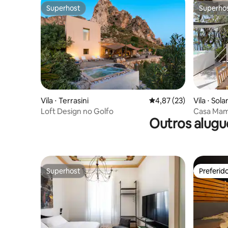
Superhost
Superho
Superhost
Superho
Vila ⋅ Terrasini
4,87 de uma avaliação 
4,87 (23)
Vila ⋅ Sol
Loft Design no Golfo
Casa Mamà
Outros alugu
mar
Superhost
Preferid
Superhost
Preferid