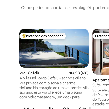
Os hóspedes concordam: estes aluguéis por tem
Preferido dos hóspedes
Preferid
Entre os melhores preferidos dos hóspedes
Preferid
Vila ⋅ Cefalù
4,98 de uma avaliação m
4,98 (138)
A Villa Del Borgo Cefalù - sonho siciliano
Apartame
Vila privada com piscina e charme
Suíte Rom
siciliano No coração de uma autêntica vila
Palermo
Suíte ele
siciliana, esta vila oferece uma piscina
de Palerm
com hidromassagem, um deck para
do Teatro
banhos de sol, um bar no jardim, áreas de
estadia r
relaxamento mobiliadas e uma academia
banheira