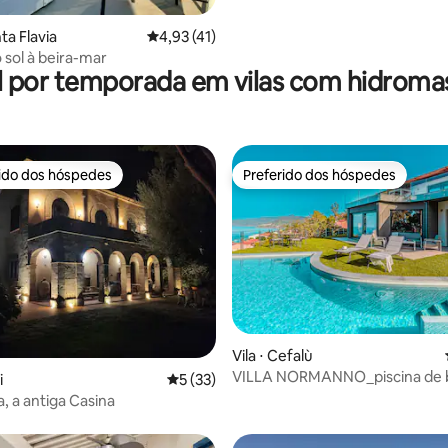
ta Flavia
4,93 de uma avaliação média de 5, 41 avalia
4,93 (41)
 sol à beira-mar
l por temporada em vilas com hidrom
rido dos hóspedes
Preferido dos hóspedes
 melhores preferidos dos hóspedes
Preferido dos hóspedes
média de 5, 76 avaliações
Vila ⋅ Cefalù
VILLA NORMANNO_piscina de 
i
5 de uma avaliação média de 5, 33 avalia
5 (33)
infinita_
ia, a antiga Casina