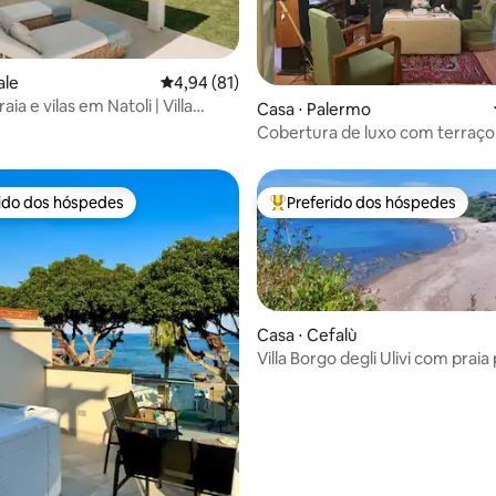
ale
4,94 de uma avaliação média de 5, 81 avalia
4,94 (81)
aia e vilas em Natoli | Villa
média de 5, 18 avaliações
Casa ⋅ Palermo
Cobertura de luxo com terraço
histórico de Palermo
rido dos hóspedes
Preferido dos hóspedes
 melhores preferidos dos hóspedes
Entre os melhores preferidos d
Casa ⋅ Cefalù
Villa Borgo degli Ulivi com praia 
média de 5, 31 avaliações