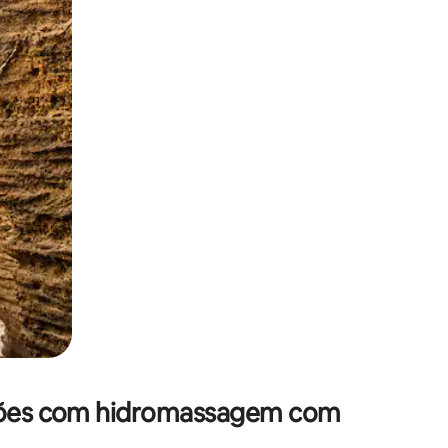
 deslizando o dedo na tela.
ações com hidromassagem com