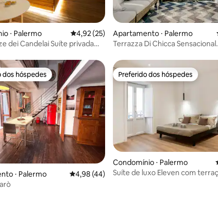
média de 5, 13 avaliações
Apartamento ⋅ Palermo
io ⋅ Palermo
4,92 de uma avaliação média de 5, 25 avalia
4,92 (25)
Terrazza Di Chicca Sensacional
ze dei Candelai Suíte privada
Cobertura Palermo
quecida
o dos hóspedes
Preferido dos hóspedes
o dos hóspedes
Preferido dos hóspedes
Condomínio ⋅ Palermo
Suíte de luxo Eleven com terra
média de 5, 76 avaliações
nto ⋅ Palermo
4,98 de uma avaliação média de 5, 44 avalia
4,98 (44)
banheira
larò