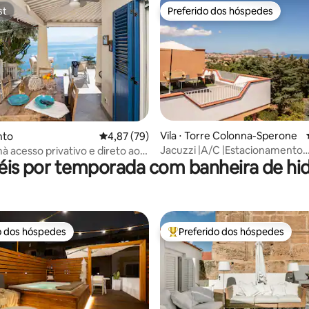
st
Preferido dos hóspedes
st
Preferido dos hóspedes
Vila ⋅ Torre Colonna-Sperone
média de 5, 23 avaliações
anto
4,87 de uma avaliação média de 5, 79 avalia
4,87 (79)
Jacuzzi |A/C |Estacionamento
 acesso privativo e direto ao
éis por temporada com banheira de 
|Videovigilância 24/7
o dos hóspedes
Preferido dos hóspedes
o dos hóspedes
Entre os melhores preferidos d