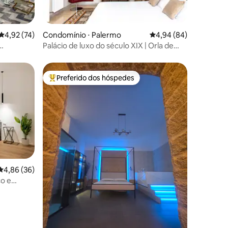
4,92 de uma avaliação média de 5, 74 avaliações
4,92 (74)
Condomínio ⋅ Palermo
4,94 de uma avaliação 
4,94 (84)
ções
Palácio de luxo do século XIX | Orla de
Palermo
Preferido dos hóspedes
Entre os melhores preferidos dos hóspedes
4,86 de uma avaliação média de 5, 36 avaliações
4,86 (36)
ço e
ções