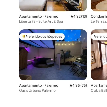
Apartamento ⋅ Palermo
4,92 de uma avaliação 
4,92 (13)
Condomín
Libertà 78 - Suíte Art & Spa
Le Terraz
Piscina a
Preferido dos hóspedes
Preferid
Entre os melhores preferidos dos hóspedes
Preferid
Apartamento ⋅ Palermo
4,96 de uma avaliação 
4,96 (76)
Apartame
Oásis Urbano Palermo
Ciak a Bal