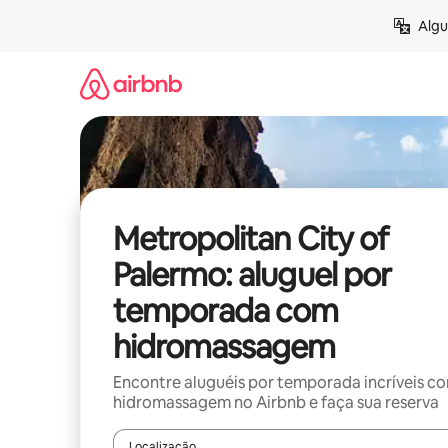
Pular
Algu
para
o
conteúdo
Metropolitan City of
Palermo: aluguel por
temporada com
hidromassagem
Encontre aluguéis por temporada incríveis c
hidromassagem no Airbnb e faça sua reserva
Localização