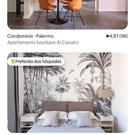
Condomínio ⋅ Palermo
4,97 de uma a
4,97 (98)
Apartamento boutique Al Cassaro
Preferido dos hóspedes
Entre os melhores preferidos dos hóspedes