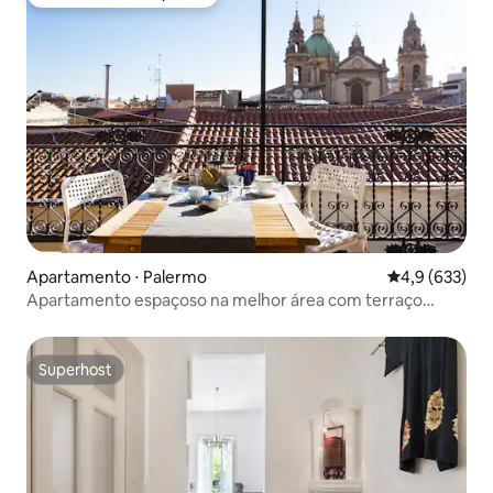
Preferido dos hóspedes
Apartamento ⋅ Palermo
4,9 de uma av
4,9 (633)
Apartamento espaçoso na melhor área com terraço
deslumbrante
Superhost
Superhost