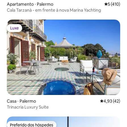
Apartamento ⋅ Palermo
5 de uma av
5 (410)
Cala Tarzanà - em frente à nova Marina Yachting
Luxe
Luxe
Casa ⋅ Palermo
4,93 de uma a
4,93 (42)
Trinacria Luxury Suite
Preferido dos hóspedes