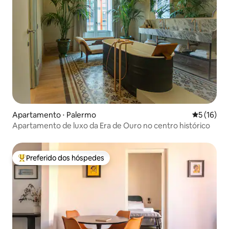
Apartamento ⋅ Palermo
5 de uma a
5 (16)
Apartamento de luxo da Era de Ouro no centro histórico
Preferido dos hóspedes
Entre os melhores preferidos dos hóspedes