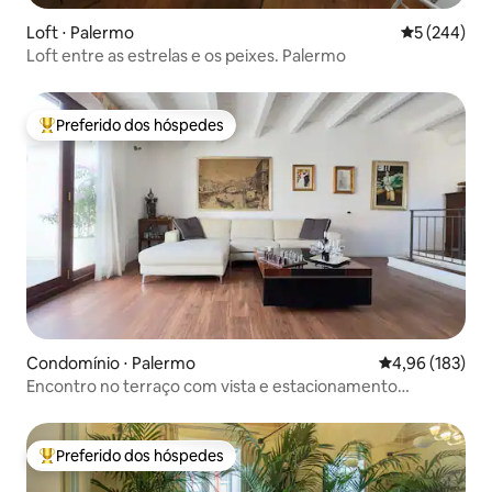
Loft ⋅ Palermo
5 de uma av
5 (244)
Loft entre as estrelas e os peixes. Palermo
Preferido dos hóspedes
Entre os melhores preferidos dos hóspedes
Condomínio ⋅ Palermo
4,96 de uma av
4,96 (183)
Encontro no terraço com vista e estacionamento
privativo
Preferido dos hóspedes
Entre os melhores preferidos dos hóspedes