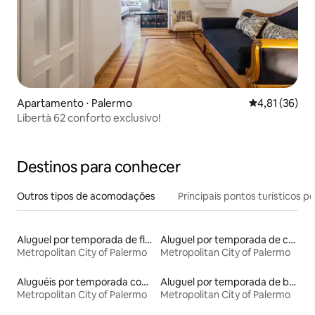
Apartamento ⋅ Palermo
4,81 de uma a
4,81 (36)
Libertà 62 conforto exclusivo!
Destinos para conhecer
Outros tipos de acomodações
Principais pontos turísticos po
Aluguel por temporada de flats
Aluguel por temporada de casas de veraneio
Metropolitan City of Palermo
Metropolitan City of Palermo
Aluguéis por temporada com acesso ao lago
Aluguel por temporada de barcos
Metropolitan City of Palermo
Metropolitan City of Palermo