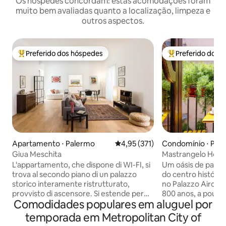
Os hóspedes concordam: estas acomodações foram
muito bem avaliadas quanto a localização, limpeza e
outros aspectos.
Preferido dos hóspedes
Preferido dos 
Entre os melhores preferidos dos hóspedes
Entre os melhore
Apartamento ⋅ Palermo
4,95 de uma avaliação média de 
4,95 (371)
Condomínio ⋅ Pal
Giua Meschita
Mastrangelo Home,
charmoso
L'appartamento, che dispone di WI-FI, si
Um oásis de paz e
trova al secondo piano di un palazzo
do centro históric
storico interamente ristrutturato,
no Palazzo Airoldi
provvisto di ascensore. Si estende per
800 anos, a pouco
Comodidades populares em aluguel por
una superficie complessiva di 130 mq su
monumentos mais
un unico livello, più altri 40 mq di terrazza
cidade. A casa Ma
temporada em Metropolitan City of
alla quale si accede da una elegante scala
conceito modern