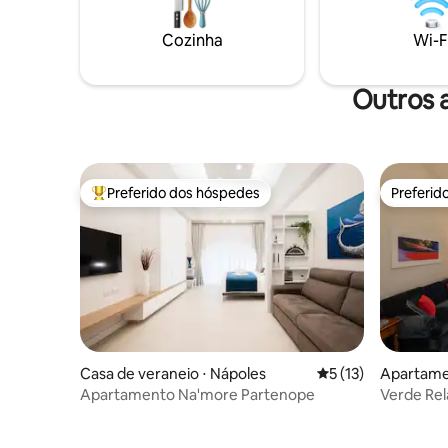
nossa propriedade atende a todas as
acesso ao
suas necessidades. Torne a sua estadia
ilhas e ao
Cozinha
Wi-F
verdadeiramente inesquecível no
coração de Nápoles.
Outros 
Preferido dos hóspedes
Preferid
Entre os melhores preferidos dos hóspedes
Preferid
Casa de veraneio ⋅ Nápoles
5 de uma avaliação 
5 (13)
Apartame
Apartamento Na'more Partenope
Verde Re