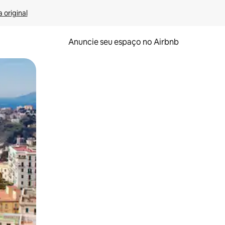
 original
Anuncie seu espaço no Airbnb
 deslizando o dedo na tela.