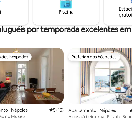
 centro histórico, a Vomero, às
histórico com interiores reform
s sítios arqueológicos.
Estac
condicionado, aquecimento, T
i
Piscina
gratui
cozinha compartilhada para co
moderno.
aluguéis por temporada excelentes em
o dos hóspedes
Preferido dos hóspedes
o dos hóspedes
Preferido dos hóspedes
média de 5, 13 avaliações
nto ⋅ Nápoles
5 de uma avaliação média de 5, 16 avalia
5 (16)
Apartamento ⋅ Nápoles
4
lax no Museu
A casa à beira-mar Private Bea