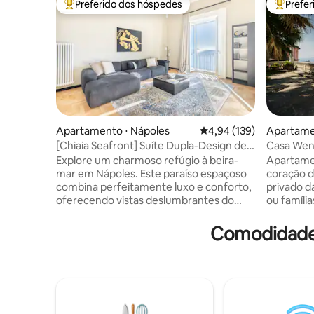
Preferido dos hóspedes
Prefe
Entre os melhores preferidos dos hóspedes
Entre os
Apartamento ⋅ Nápoles
4,94 de uma avaliação m
4,94 (139)
Apartame
[Chiaia Seafront] Suíte Dupla-Design de
Casa Wen
Luxo
Chiaia
Explore um charmoso refúgio à beira-
Apartame
mar em Nápoles. Este paraíso espaçoso
coração d
combina perfeitamente luxo e conforto,
privado da
oferecendo vistas deslumbrantes do
ou famíli
mar e do Castel Nuovo a partir de
Wenner 1 
varandas duplas. Experimente a rica
encontrar
Comodidades
cultura de Nápoles, saboreie a culinária
central, s
local em trattorias próximas e aproveite
Golfo. A 
a conveniência de duas suítes espaçosas,
encontrará
perfeitas para famílias ou casais. Se você
beira d'ág
está procurando uma escapada
Teatro Sa
romântica ou uma aventura em família,
Chiaia, o 