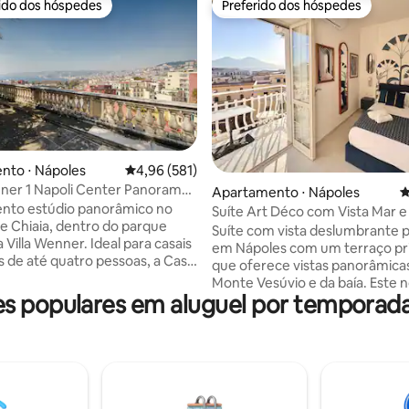
rido dos hóspedes
Preferido dos hóspedes
 melhores preferidos dos hóspedes
Preferido dos hóspedes
édia de 5, 139 avaliações
nto ⋅ Nápoles
4,96 de uma avaliação média de 5, 581 avalia
4,96 (581)
ner 1 Napoli Center Panorama
Apartamento ⋅ Nápoles
4
nto estúdio panorâmico no
Suíte Art Déco com Vista Mar e
e Chiaia, dentro do parque
com Vista para o Vesúvio
Suíte com vista deslumbrante 
 Villa Wenner. Ideal para casais
em Nápoles com um terraço pri
as de até quatro pessoas, a Casa
que oferece vistas panorâmica
combina o que é raro
Monte Vesúvio e da baía. Este 
 em Nápoles: localização
 populares em aluguel por temporad
espaço inspirado em Art Déco p
ilêncio, vegetação e vista para o
tem luz natural e uma área de j
poucos minutos a pé, você
interna e externa. Localizado a
 a Piazza del Plebiscito, a orla à
300 m do calçadão à beira-mar 
ua, a Via Chiaia, a Via Toledo, o
do Palácio Real, é a base perfei
n Carlo e o porto. O metrô de
explorar o coração da cidade. 
funicular e o elevador facilitam o
de uma estadia única em um edi