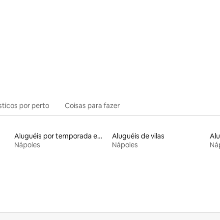
média de 5, 59 avaliações
sticos por perto
Coisas para fazer
Aluguéis por temporada em albergue
Aluguéis de vilas
Nápoles
Nápoles
Ná