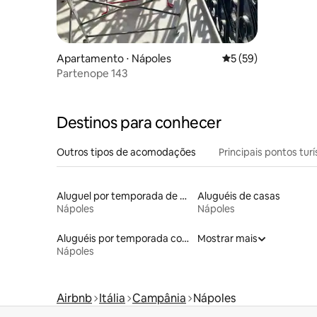
Apartamento ⋅ Nápoles
5 de uma avaliação 
5 (59)
Partenope 143
Destinos para conhecer
Outros tipos de acomodações
Principais pontos turí
Aluguel por temporada de alojamentos ecológicos
Aluguéis de casas
Nápoles
Nápoles
Aluguéis por temporada com banheira de hidromassagem
Mostrar mais
Nápoles
Airbnb
Itália
Campânia
Nápoles