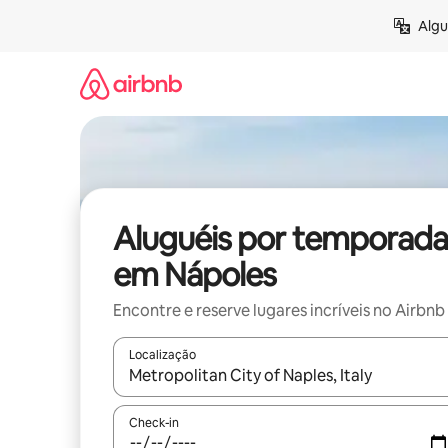
Pular
Algu
para
o
conteúdo
Aluguéis por temporada
em Nápoles
Encontre e reserve lugares incríveis no Airbnb
Localização
Quando os resultados estiverem disponíveis, expl
Check-in