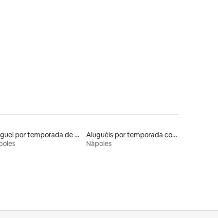
Aluguel por temporada de apart-hotéis
Aluguéis por temporada com cama de altura acessível
poles
Nápoles