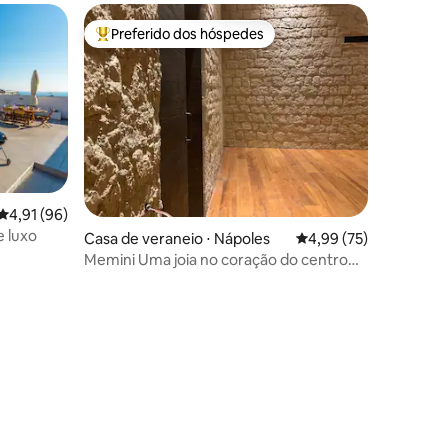
Preferido dos hóspedes
Entre os melhores preferidos dos hóspedes
4,91 de uma avaliação média de 5, 96 avaliações
4,91 (96)
o de luxo
Casa de veraneio ⋅ Nápoles
4,99 de uma avaliação
4,99 (75)
Memini Uma joia no coração do centro
histórico
ções