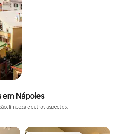
s em Nápoles
o, limpeza e outros aspectos.
Casa de 