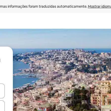
mas informações foram traduzidas automaticamente. 
Mostrar idioma
ore-os usando as seta para cima e para baixo do teclado ou tocando e