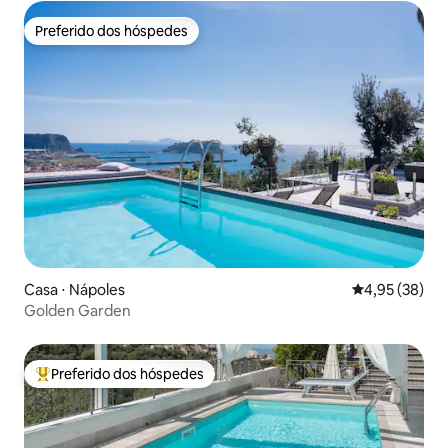
Preferido dos hóspedes
Preferido dos hóspedes
Casa ⋅ Nápoles
4,95 de uma a
4,95 (38)
Golden Garden
Preferido dos hóspedes
Entre os melhores preferidos dos hóspedes