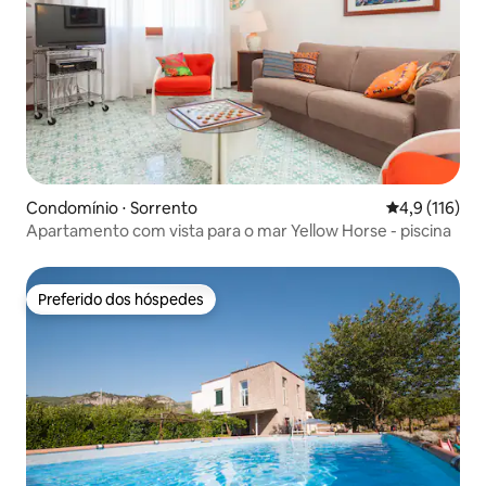
Condomínio ⋅ Sorrento
4,9 de uma av
4,9 (116)
Apartamento com vista para o mar Yellow Horse - piscina
Preferido dos hóspedes
Preferido dos hóspedes