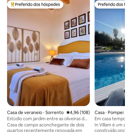
Preferido dos hóspedes
Preferido dos hó
Entre os melhores preferidos dos hóspedes
Preferido dos hó
Casa de veraneio ⋅ Sorrento
4,96 de uma avaliação média de 
4,96 (108)
Casa ⋅ Pompei
Estúdio com jardim entre as oliveiras de
Em casa temporári
Sorrento A
Casa de campo aconchegante de dois
In Villam é um ap
quartos recentemente renovada em
construído onde c