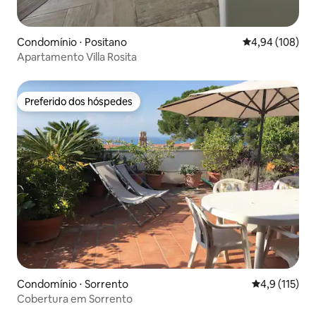
Condomínio ⋅ Positano
4,94 de uma av
4,94 (108)
Apartamento Villa Rosita
Preferido dos hóspedes
Preferido dos hóspedes
Condomínio ⋅ Sorrento
4,9 de uma av
4,9 (115)
Cobertura em Sorrento