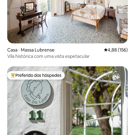
Casa ⋅ Massa Lubrense
4,88 de uma av
4,88 (156)
Vila histórica com uma vista espetacular
Preferido dos hóspedes
Entre os melhores preferidos dos hóspedes