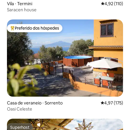
Vila ⋅ Termini
4,92 de uma av
4,92 (110)
Saracen house
Preferido dos hóspedes
Entre os melhores preferidos dos hóspedes
Casa de veraneio ⋅ Sorrento
4,97 de uma av
4,97 (175)
Oasi Celeste
Superhost
Superhost