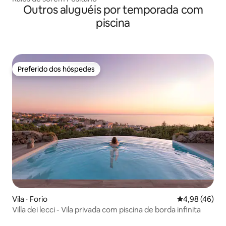
Outros aluguéis por temporada com
piscina
Preferido dos hóspedes
Preferido dos hóspedes
Vila ⋅ Forio
4,98 de uma a
4,98 (46)
Villa dei lecci - Vila privada com piscina de borda infinita