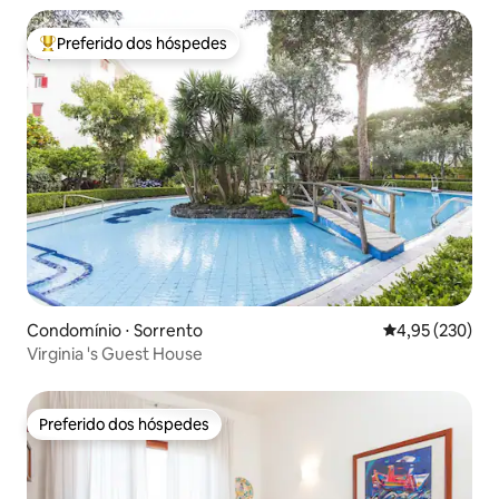
Preferido dos hóspedes
Entre os melhores preferidos dos hóspedes
Condomínio ⋅ Sorrento
4,95 de uma av
4,95 (230)
Virginia 's Guest House
Preferido dos hóspedes
Preferido dos hóspedes