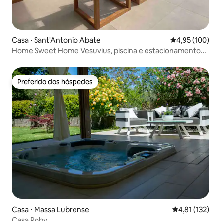
Casa ⋅ Sant'Antonio Abate
4,95 de uma av
4,95 (100)
Home Sweet Home Vesuvius, piscina e estacionamento
gratuito
Preferido dos hóspedes
Preferido dos hóspedes
Casa ⋅ Massa Lubrense
4,81 de uma av
4,81 (132)
Casa Roby