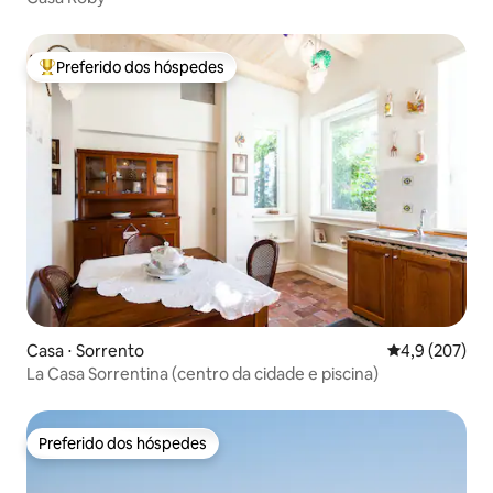
Preferido dos hóspedes
Entre os melhores preferidos dos hóspedes
Casa ⋅ Sorrento
4,9 de uma av
4,9 (207)
La Casa Sorrentina (centro da cidade e piscina)
Preferido dos hóspedes
Preferido dos hóspedes