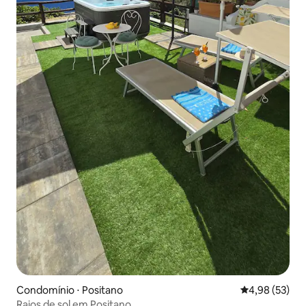
Condomínio ⋅ Positano
4,98 de uma a
4,98 (53)
Raios de sol em Positano