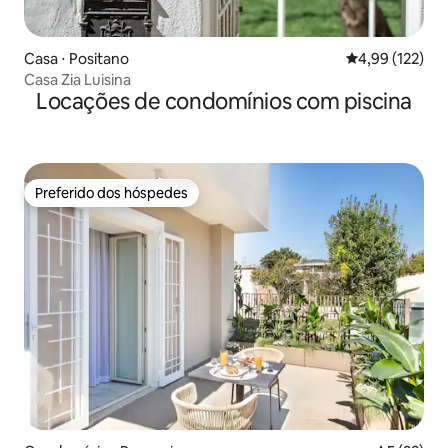
Casa ⋅ Positano
4,99 de uma av
4,99 (122)
Casa Zia Luisina
Locações de condomínios com piscina
Preferido dos hóspedes
Preferido dos hóspedes