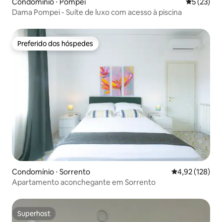
Condomínio ⋅ Pompei
5 de uma a
5 (23)
Dama Pompei - Suíte de luxo com acesso à piscina
Preferido dos hóspedes
Preferido dos hóspedes
Condomínio ⋅ Sorrento
4,92 de uma av
4,92 (128)
Apartamento aconchegante em Sorrento
Superhost
Superhost