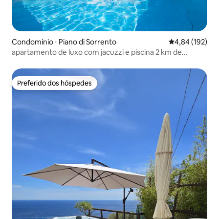
Condomínio ⋅ Piano di Sorrento
4,84 de uma av
4,84 (192)
apartamento de luxo com jacuzzi e piscina 2 km de
sorrento
Preferido dos hóspedes
Preferido dos hóspedes