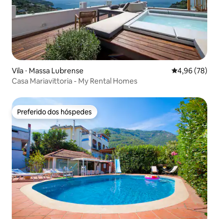
Vila ⋅ Massa Lubrense
4,96 de uma a
4,96 (78)
Casa Mariavittoria - My Rental Homes
Preferido dos hóspedes
Preferido dos hóspedes