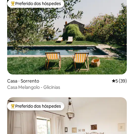
Preferido dos hóspedes
Entre os melhores preferidos dos hóspedes
Casa ⋅ Sorrento
5 de uma a
5 (39)
Casa Melangolo - Glicínias
Preferido dos hóspedes
Entre os melhores preferidos dos hóspedes