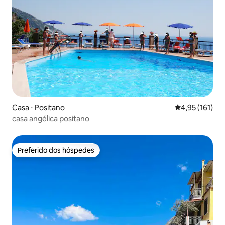
Casa ⋅ Positano
4,95 de uma av
4,95 (161)
casa angélica positano
Preferido dos hóspedes
Preferido dos hóspedes