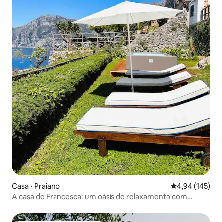
Casa ⋅ Praiano
4,94 de uma av
4,94 (145)
A casa de Francesca: um oásis de relaxamento com
piscina