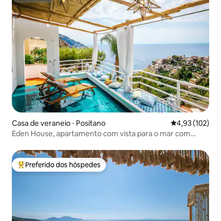
Casa de veraneio ⋅ Positano
4,93 de uma av
4,93 (102)
Eden House, apartamento com vista para o mar com
estacionamento
Preferido dos hóspedes
Entre os melhores preferidos dos hóspedes