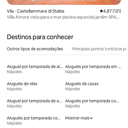
Vila ⋅ Castellammare di Stabia
4,87 de uma av
4,87 (121)
Villa Amore vista para o mar piscina aquecida jardim SPA
jacuzzi
Destinos para conhecer
Outros tipos de acomodações
Principais pontos turísticos po
Aluguel por temporada de alojamentos ecológicos
Aluguéis por temporada em albergue
Nápoles
Nápoles
Aluguéis de vilas
Aluguéis de casas
Nápoles
Nápoles
Aluguel por temporada de apart-hotéis
Aluguéis por temporada com cama de altura acessível
Nápoles
Nápoles
Aluguéis por temporada com banheira de hidromassagem
Mostrar mais
Nápoles