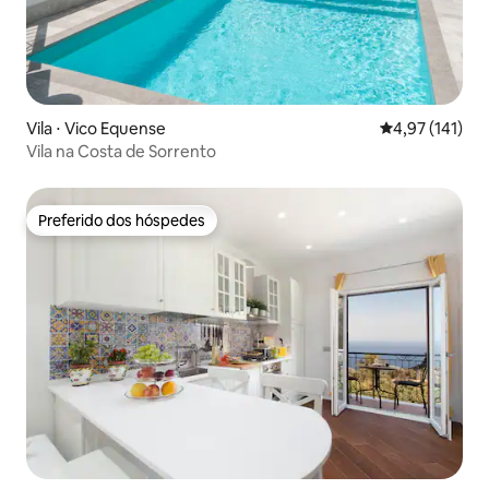
Vila ⋅ Vico Equense
4,97 de uma av
4,97 (141)
Vila na Costa de Sorrento
Preferido dos hóspedes
Preferido dos hóspedes