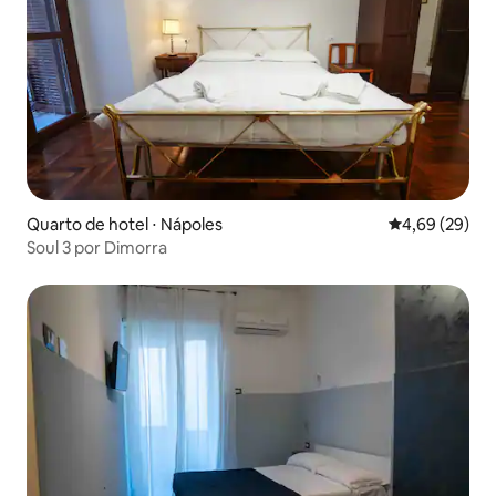
Quarto de hotel ⋅ Nápoles
4,69 de uma a
4,69 (29)
Soul 3 por Dimorra