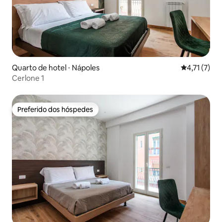
Quarto de hotel ⋅ Nápoles
4,71 de uma 
4,71 (7)
Cerlone 1
Preferido dos hóspedes
Preferido dos hóspedes