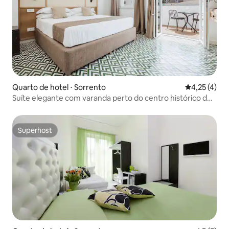
Quarto de hotel ⋅ Sorrento
4,25 de uma 
4,25 (4)
Suíte elegante com varanda perto do centro histórico de
Sorrento
Superhost
Superhost