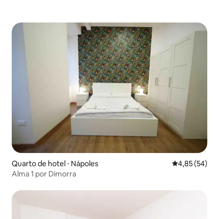
Quarto de hotel ⋅ Nápoles
4,85 de uma a
4,85 (54)
Alma 1 por Dimorra