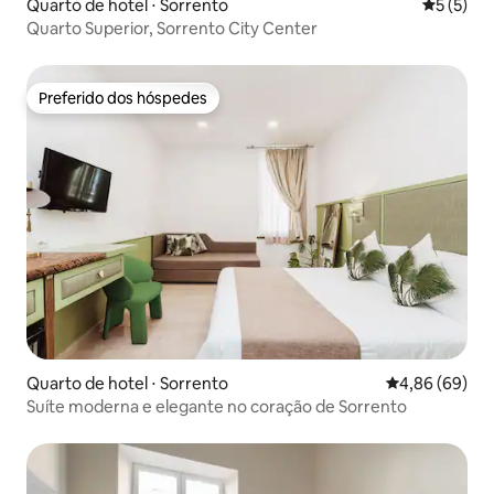
Quarto de hotel ⋅ Sorrento
5 de uma 
5 (5)
Quarto Superior, Sorrento City Center
Preferido dos hóspedes
Preferido dos hóspedes
Quarto de hotel ⋅ Sorrento
4,86 de uma av
4,86 (69)
Suíte moderna e elegante no coração de Sorrento