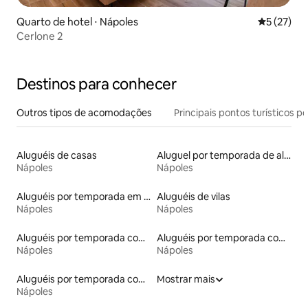
Quarto de hotel ⋅ Nápoles
5 de uma a
5 (27)
Cerlone 2
Destinos para conhecer
Outros tipos de acomodações
Principais pontos turísticos po
Aluguéis de casas
Aluguel por temporada de alojamentos ecológicos
Nápoles
Nápoles
Aluguéis por temporada em albergue
Aluguéis de vilas
Nápoles
Nápoles
Aluguéis por temporada com cama de altura acessível
Aluguéis por temporada com banheira de hidromassagem
Nápoles
Nápoles
Aluguéis por temporada com café da manhã
Mostrar mais
Nápoles