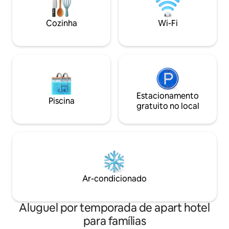
especializada, bem como o terraço com
Uma ótima escolha
vista para a cidade, equipado com sofás
famílias pequenas
Cozinha
Wi-Fi
confortáveis onde você pode apreciar a
querem passar alg
vista.
Estacionamento
Piscina
gratuito no local
Ar-condicionado
Aluguel por temporada de apart hotel
para famílias