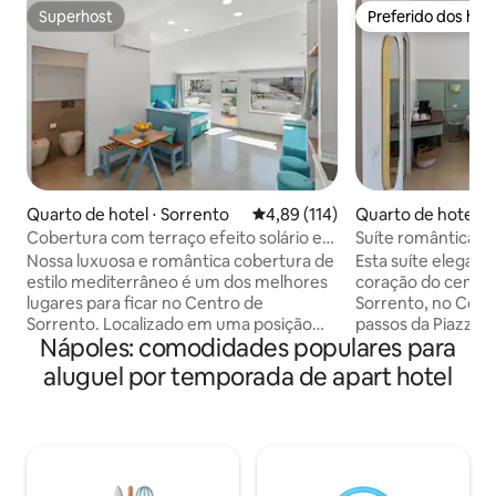
Superhost
Preferido dos hó
Superhost
Preferido dos hó
Quarto de hotel ⋅ Sorrento
4,89 de uma avaliação média de 
4,89 (114)
Quarto de hotel ⋅ 
Cobertura com terraço efeito solário e
Suíte romântica n
vista para a cidade de Sorrento
com varanda e vis
Nossa luxuosa e romântica cobertura de
Esta suíte elegant
estilo mediterrâneo é um dos melhores
coração do centro
lugares para ficar no Centro de
Sorrento, no Corso
Sorrento. Localizado em uma posição
passos da Piazza T
Nápoles: comodidades populares para
maravilhosa e estratégica a poucos
ligações de transp
passos da Piazza Tasso e da Estação
principais atraçõe
aluguel por temporada de apart hotel
Ferroviária e Rodoviária,está totalmente
iluminada de Sorr
equipado com Quarto, Banheiro,
um quarto de esti
Cozinha e Dois Terraços, incluindo um
banheiro de luxo t
solário com espreguiçadeiras e chuveiro,
higienizado a um a
todos limpos e higienizados com um
equipe especializ
padrão muito alto pela nossa equipe
vista para Corso It