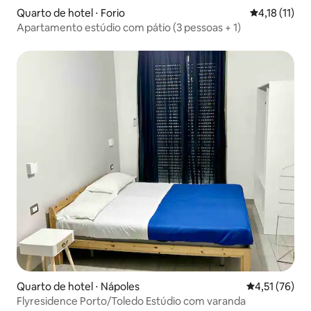
Quarto de hotel ⋅ Forio
4,18 de uma 
4,18 (11)
Apartamento estúdio com pátio (3 pessoas + 1)
Quarto de hotel ⋅ Nápoles
4,51 de uma a
4,51 (76)
Flyresidence Porto/Toledo Estúdio com varanda