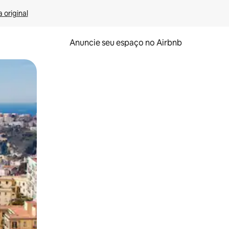
 original
Anuncie seu espaço no Airbnb
 deslizando o dedo na tela.