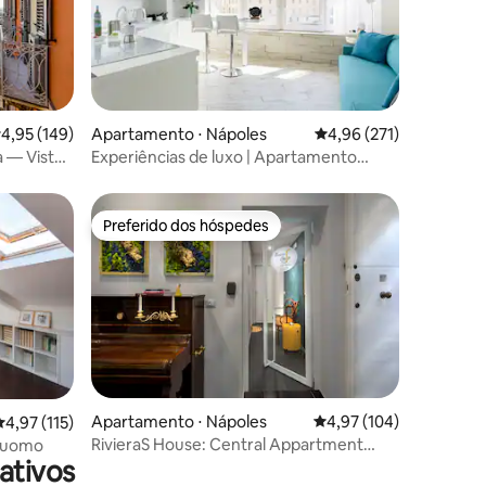
ções
,95 de uma avaliação média de 5, 149 avaliações
4,95 (149)
Apartamento ⋅ Nápoles
4,96 de uma avaliação 
4,96 (271)
 — Vista
Experiências de luxo | Apartamento
UltraWhite — Toledo
Preferido dos hóspedes
Preferido dos hóspedes
ções
Apartamento ⋅ Nápoles
4,97 de uma avaliação 
4,97 (104)
,97 de uma avaliação média de 5, 115 avaliações
4,97 (115)
RivieraS House: Central Appartment
 Duomo
ativos
"Vesuvio"