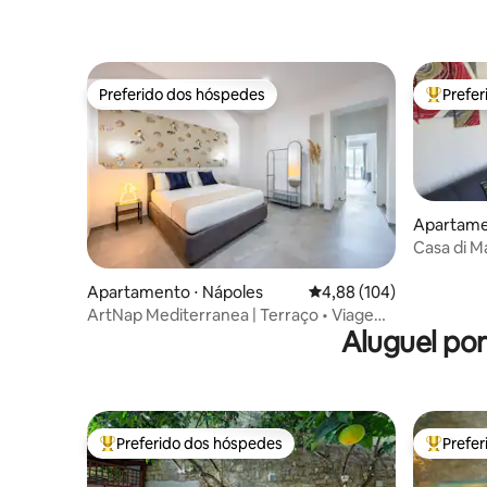
Preferido dos hóspedes
Prefe
Preferido dos hóspedes
Entre os
Apartame
Casa di M
Nápoles
Apartamento ⋅ Nápoles
4,88 de uma avaliação m
4,88 (104)
ArtNap Mediterranea | Terraço • Viagem
Aluguel po
a Pompeia • Centro
Preferido dos hóspedes
Prefe
Entre os melhores preferidos dos hóspedes
Entre os