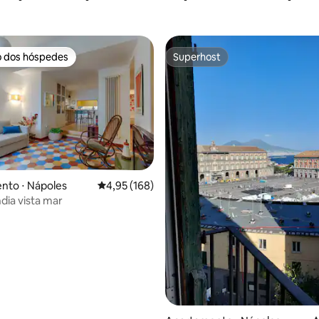
o dos hóspedes
Superhost
o dos hóspedes
Superhost
nto ⋅ Nápoles
4,95 de uma avaliação média de 5, 168 avalia
4,95 (168)
média de 5, 76 avaliações
dia vista mar