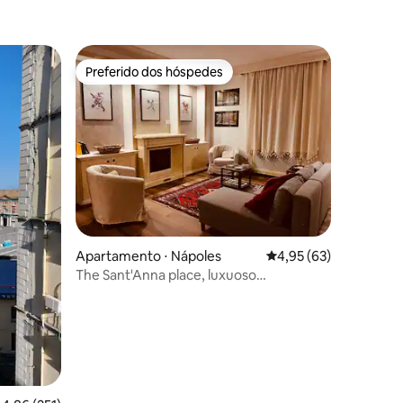
Preferido dos hóspedes
Preferido dos hóspedes
ções
Apartamento ⋅ Nápoles
4,95 de uma avaliação
4,95 (63)
The Sant'Anna place, luxuoso
apartamento Quartier Spagnoli