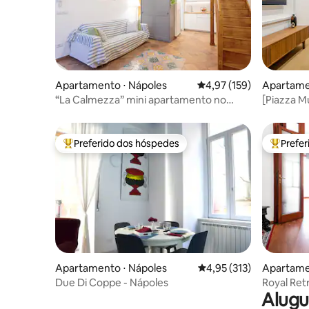
Apartamento ⋅ Nápoles
4,97 de uma avaliação m
4,97 (159)
Apartame
“La Calmezza” mini apartamento no
[Piazza M
centro histórico
[Netflix-W
Preferido dos hóspedes
Prefe
Entre os melhores preferidos dos hóspedes
Entre os
Apartamento ⋅ Nápoles
4,95 de uma avaliação m
4,95 (313)
Apartame
Due Di Coppe - Nápoles
Royal Ret
Alugu
privativo