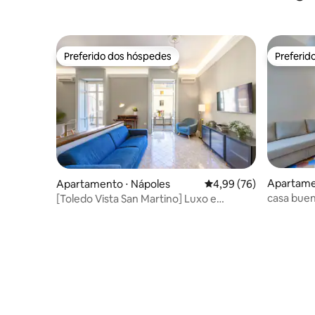
Preferido dos hóspedes
Preferid
Preferido dos hóspedes
Preferid
Apartame
Apartamento ⋅ Nápoles
4,99 de uma avaliação 
4,99 (76)
casa buen
[Toledo Vista San Martino] Luxo e
conforto