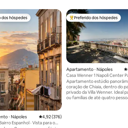
o dos hóspedes
Preferido dos hóspedes
o dos hóspedes
Entre os melhores preferidos d
édia de 5, 139 avaliações
Apartamento ⋅ Nápoles
4
Casa Wenner 1 Napoli Center 
Chiaia
Apartamento estúdio panorâm
coração de Chiaia, dentro do p
privado da Villa Wenner. Ideal p
ou famílias de até quatro pesso
Wenner 1 combina o que é raro
encontrar em Nápoles: localiza
central, silêncio, vegetação e vi
nto ⋅ Nápoles
4,92 de uma avaliação média de 5, 376 avalia
4,92 (376)
Golfo. A poucos minutos a pé, 
airro Espanhol · Vista para o
encontrará a Piazza del Plebiscit