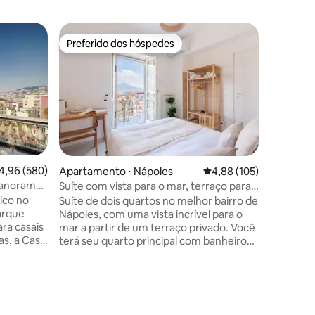
Apartame
Preferido dos hóspedes
Preferi
os hóspedes
Preferido dos hóspedes
Preferi
Apartame
início do
Prepare-
mais de 
ambiente
maravilh
decoram a
quarto. 
todo o a
um aperit
,96 de uma avaliação média de 5, 580 avaliações
4,96 (580)
Apartamento ⋅ Nápoles
4,88 de uma avaliação 
4,88 (105)
grande s
Panorama
Suíte com vista para o mar, terraço para
estante s
o nascer do sol e 2 quartos
ico no
Suíte de dois quartos no melhor bairro de
segunda 
arque
Nápoles, com uma vista incrível para o
com afre
ara casais
mar a partir de um terraço privado. Você
originais
as, a Casa
terá seu quarto principal com banheiro
experiên
completo e janelas. Um corredor
ção
arqueado leva ao segundo quarto/sala de
sta para o
estar com um terraço com vista para o
ções
você
mar e duas mesas. Há uma TV e ar
o, a orla à
condicionado em todos os quartos. Isso