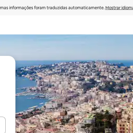
mas informações foram traduzidas automaticamente. 
Mostrar idioma
ore-os usando as seta para cima e para baixo do teclado ou tocando e