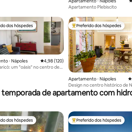
Apartamento ⋅ Nápoles
4
Apartamento Plebiscito
rido dos hóspedes
Preferido dos hóspedes
 melhores preferidos dos hóspedes
Entre os melhores preferidos d
nto ⋅ Nápoles
4,98 de uma avaliação média de 5, 120 avalia
4,98 (120)
aricò: um "oásis" no centro de
Apartamento ⋅ Nápoles
4
édia de 5, 104 avaliações
Design no centro histórico de 
r temporada de apartamento com hi
rido dos hóspedes
Preferido dos hóspedes
 melhores preferidos dos hóspedes
Entre os melhores preferidos d