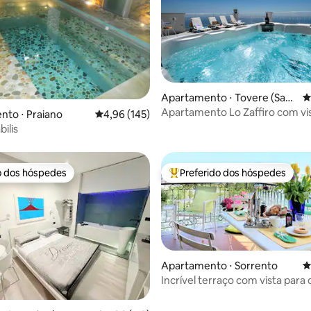
édia de 5, 161 avaliações
Apartamento ⋅ Tovere (San
4
Pietro)
Apartamento Lo Zaffiro com vis
to ⋅ Praiano
4,96 de uma avaliação média de 5, 145 avalia
4,96 (145)
mar
bilis
o dos hóspedes
Preferido dos hóspedes
o dos hóspedes
Entre os melhores preferidos d
Apartamento ⋅ Sorrento
4
Incrível terraço com vista para
apartamento de luxo e central
édia de 5, 177 avaliações