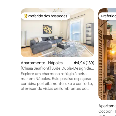
Preferido dos hóspedes
Preferid
Entre os melhores preferidos dos hóspedes
Preferid
Apartamento ⋅ Nápoles
4,94 de uma avaliação m
4,94 (139)
[Chiaia Seafront] Suíte Dupla-Design de
Luxo
Explore um charmoso refúgio à beira-
mar em Nápoles. Este paraíso espaçoso
combina perfeitamente luxo e conforto,
oferecendo vistas deslumbrantes do
mar e do Castel Nuovo a partir de
varandas duplas. Experimente a rica
cultura de Nápoles, saboreie a culinária
Apartame
local em trattorias próximas e aproveite
Cocoon · B
a conveniência de duas suítes espaçosas,