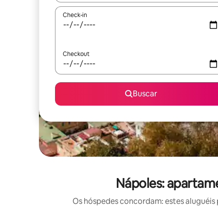
Check-in
Checkout
Buscar
Nápoles: apartam
Os hóspedes concordam: estes aluguéis 