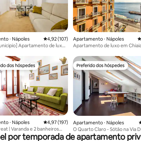
édia de 5, 159 avaliações
nto ⋅ Nápoles
4,92 de uma avaliação média de 5, 107 avalia
4,92 (107)
Apartamento ⋅ Nápoles
4
unicipio] Apartamento de luxo
Apartamento de luxo em Chiaia
i-Fi]
para o mar de Capri
rido dos hóspedes
Preferido dos hóspedes
 melhores preferidos dos hóspedes
Preferido dos hóspedes
édia de 5, 313 avaliações
nto ⋅ Nápoles
4,97 de uma avaliação média de 5, 197 avalia
4,97 (197)
Apartamento ⋅ Nápoles
4
reat | Varanda e 2 banheiros
O Quarto Claro - Sótão na Via
el por temporada de apartamento priv
s — Chiaia