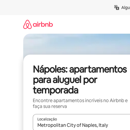
Pular
Algu
para
o
conteúdo
Nápoles: apartamentos
para aluguel por
temporada
Encontre apartamentos incríveis no Airbnb e
faça sua reserva
Localização
Quando os resultados estiverem disponíveis, expl