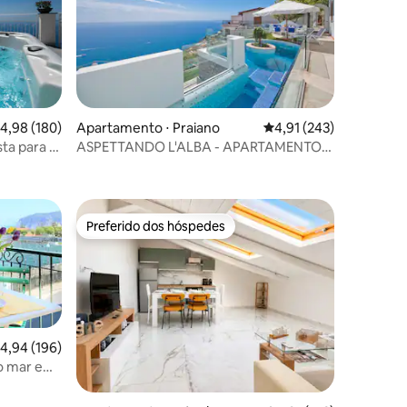
,98 de uma avaliação média de 5, 180 avaliações
4,98 (180)
Apartamento ⋅ Praiano
4,91 de uma avaliação 
4,91 (243)
ta para o
ASPETTANDO L'ALBA - APARTAMENTO
ções
COM PISCINA PRIVATIVA
Preferido dos hóspedes
os hóspedes
Preferido dos hóspedes
,94 de uma avaliação média de 5, 196 avaliações
4,94 (196)
 o mar em