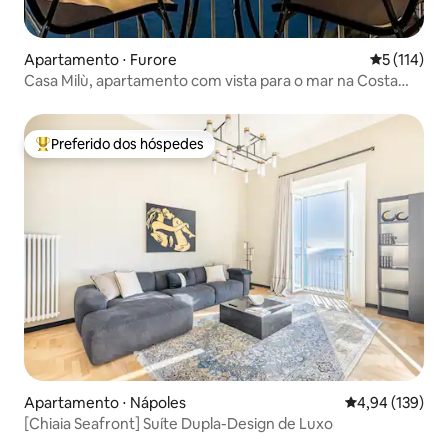
Apartamento ⋅ Furore
5 de uma av
5 (114)
Casa Milù, apartamento com vista para o mar na Costa
Amalfitana
Preferido dos hóspedes
Entre os melhores preferidos dos hóspedes
Apartamento ⋅ Nápoles
4,94 de uma av
4,94 (139)
[Chiaia Seafront] Suíte Dupla-Design de Luxo