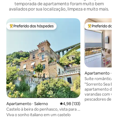
temporada de apartamento foram muito bem
avaliados por sua localização, limpeza e muito mais.
Preferido dos hóspedes
Preferido dos 
Entre os melhores preferidos dos hóspedes
Entre os melhore
Apartamento ⋅ So
Suíte romântica à
Sorrento | Sea Br
"Sorrento Sea Br
apartamento de 1
varandas com vista
pescadores de Ma
Apartamento ⋅ Salerno
4,98 de uma avaliação média de 
4,98 (133)
Vesúvio. Viva entre os moradores locais
Castelo à beira do penhasco, vista para o
com os conforto
mar da Costa Amalfitana
moderna. Aproveit
Viva o sonho italiano em um castelo