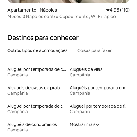
Apartamento ⋅ Nápoles
4,96 de uma av
4,96 (110)
Museu 3 Nápoles centro Capodimonte, Wi-Fi rápido
Destinos para conhecer
Outros tipos de acomodações
Coisas para fazer
Aluguel por temporada de casas de hóspedes
Aluguéis de vilas
Campânia
Campânia
Aluguéis de casas de praia
Aluguéis por temporada em hotéis-fazenda
Campânia
Campânia
Aluguel por temporada de townhouses
Aluguel por temporada de flats
Campânia
Campânia
Aluguéis de condomínios
Mostrar mais
Campânia