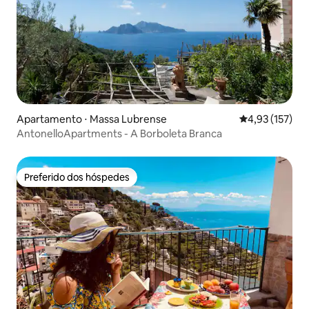
Apartamento ⋅ Massa Lubrense
4,93 de uma av
4,93 (157)
AntonelloApartments - A Borboleta Branca
Preferido dos hóspedes
Preferido dos hóspedes