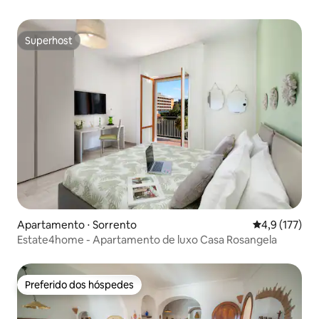
Superhost
Superhost
Apartamento ⋅ Sorrento
4,9 de uma av
4,9 (177)
Estate4home - Apartamento de luxo Casa Rosangela
Preferido dos hóspedes
Preferido dos hóspedes