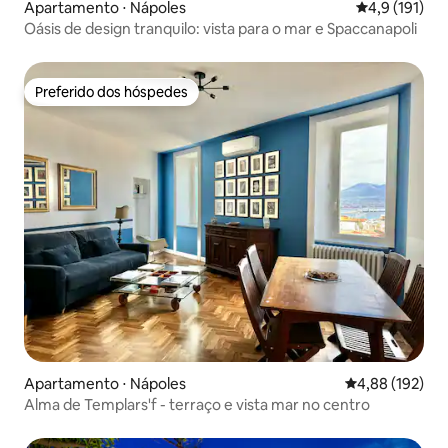
Apartamento ⋅ Nápoles
4,9 de uma av
4,9 (191)
Oásis de design tranquilo: vista para o mar e Spaccanapoli
Preferido dos hóspedes
Preferido dos hóspedes
Apartamento ⋅ Nápoles
4,88 de uma av
4,88 (192)
Alma de Templars'f - terraço e vista mar no centro