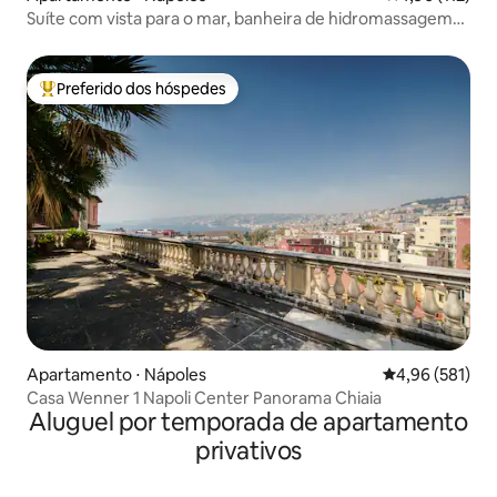
Suíte com vista para o mar, banheira de hidromassagem
privativa e terraço.
Preferido dos hóspedes
Entre os melhores preferidos dos hóspedes
Apartamento ⋅ Nápoles
4,96 de uma av
4,96 (581)
Casa Wenner 1 Napoli Center Panorama Chiaia
Aluguel por temporada de apartamento
privativos