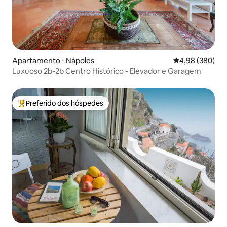
Apartamento ⋅ Nápoles
4,98 de uma ava
4,98 (380)
Luxuoso 2b-2b Centro Histórico - Elevador e Garagem
Preferido dos hóspedes
Entre os melhores preferidos dos hóspedes