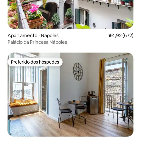
Apartamento ⋅ Nápoles
4,92 de uma av
4,92 (672)
Palácio da Princesa Nápoles
Preferido dos hóspedes
Preferido dos hóspedes