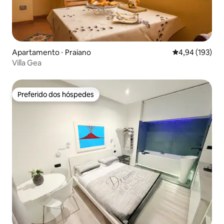
Apartamento ⋅ Praiano
4,94 de uma av
4,94 (193)
Villa Gea
Preferido dos hóspedes
Preferido dos hóspedes