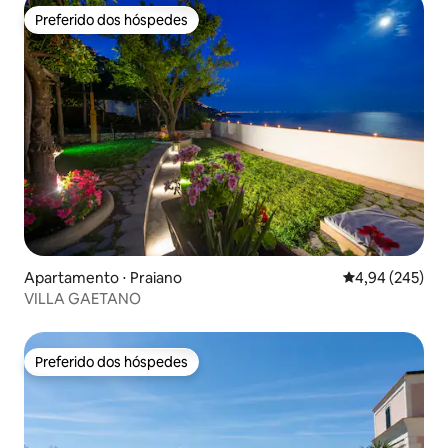
Preferido dos hóspedes
Preferido dos hóspedes
Apartamento ⋅ Praiano
4,94 de uma ava
4,94 (245)
VILLA GAETANO
Preferido dos hóspedes
Preferido dos hóspedes