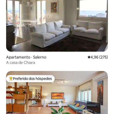
Apartamento ⋅ Salerno
4,96 de uma av
4,96 (275)
A casa de Chiara
Preferido dos hóspedes
Entre os melhores preferidos dos hóspedes