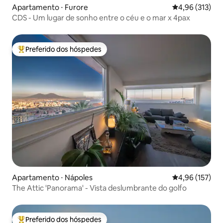
Apartamento ⋅ Furore
4,96 de uma av
4,96 (313)
CDS - Um lugar de sonho entre o céu e o mar x 4pax
Preferido dos hóspedes
Entre os melhores preferidos dos hóspedes
Apartamento ⋅ Nápoles
4,96 de uma av
4,96 (157)
The Attic 'Panorama' - Vista deslumbrante do golfo
Preferido dos hóspedes