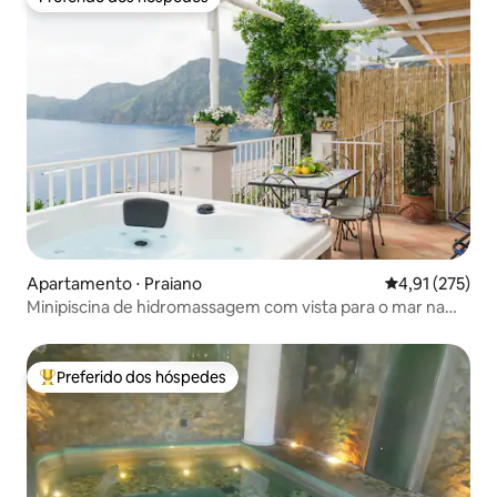
Preferido dos hóspedes
Apartamento ⋅ Praiano
4,91 de uma av
4,91 (275)
Minipiscina de hidromassagem com vista para o mar na
Casa del Sole
Preferido dos hóspedes
Entre os melhores preferidos dos hóspedes