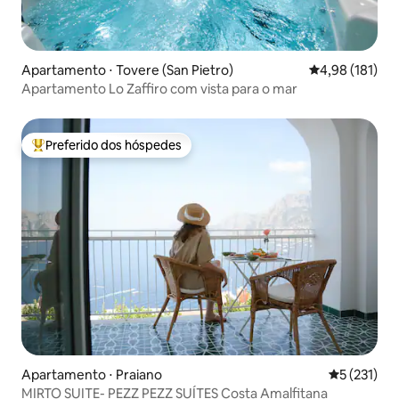
Apartamento ⋅ Tovere (San Pietro)
4,98 de uma av
4,98 (181)
Apartamento Lo Zaffiro com vista para o mar
Preferido dos hóspedes
Entre os melhores preferidos dos hóspedes
Apartamento ⋅ Praiano
5 de uma av
5 (231)
MIRTO SUITE- PEZZ PEZZ SUÍTES Costa Amalfitana