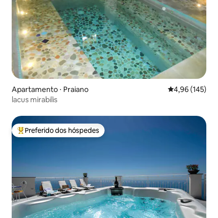
Apartamento ⋅ Praiano
4,96 de uma av
4,96 (145)
lacus mirabilis
Preferido dos hóspedes
Entre os melhores preferidos dos hóspedes