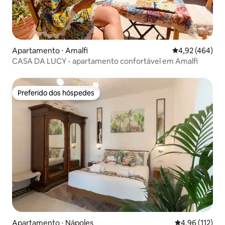
Apartamento ⋅ Amalfi
4,92 de uma av
4,92 (464)
CASA DA LUCY - apartamento confortável em Amalfi
Preferido dos hóspedes
Preferido dos hóspedes
Apartamento ⋅ Nápoles
4,96 de uma av
4,96 (112)