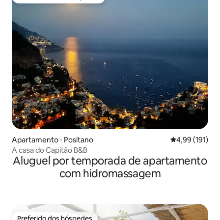
Entre os melhores preferidos dos hóspedes
Apartamento ⋅ Positano
4,99 de uma av
4,99 (191)
A casa do Capitão B&B
Aluguel por temporada de apartamento
com hidromassagem
Preferido dos hóspedes