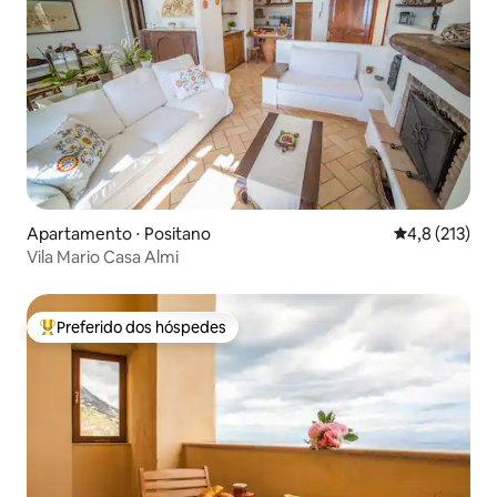
Apartamento ⋅ Positano
4,8 de uma av
4,8 (213)
Vila Mario Casa Almi
Preferido dos hóspedes
Entre os melhores preferidos dos hóspedes