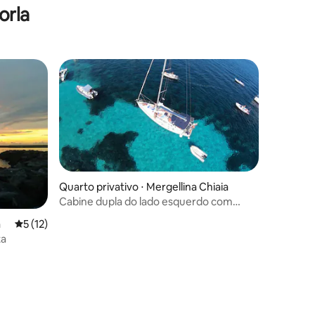
orla
Quarto privativo ⋅ Mergellina Chiaia
Cabine dupla do lado esquerdo com
banheiro compartilhado
a
5 de uma avaliação média de 5, 12 avaliações
5 (12)
ta