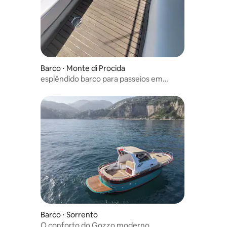
Barco ⋅ Monte di Procida
esplêndido barco para passeios em
Nápoles
Barco ⋅ Sorrento
O conforto do Gozzo moderno.