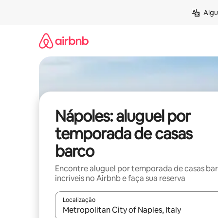
Pular
Algu
para
o
conteúdo
Nápoles: aluguel por
temporada de casas
barco
Encontre aluguel por temporada de casas ba
incríveis no Airbnb e faça sua reserva
Localização
Quando os resultados estiverem disponíveis, expl