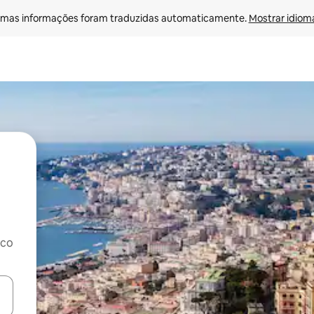
mas informações foram traduzidas automaticamente. 
Mostrar idioma
rco
ore-os usando as seta para cima e para baixo do teclado ou tocando e