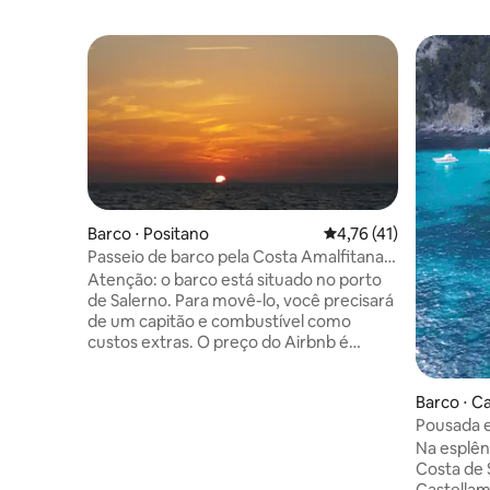
Barco ⋅ Positano
4,76 de uma avaliação 
4,76 (41)
Passeio de barco pela Costa Amalfitana e
Salerno
Atenção: o barco está situado no porto
de Salerno. Para movê-lo, você precisará
de um capitão e combustível como
custos extras. O preço do Airbnb é
apenas para o barco e a cama. Barco
confortável e moderno com dois
Barco ⋅ C
banheiros, 3 chuveiros, dois internos e
bia
um externo com água quente e fria,
Pousada e
cozinha, snorkel, etc. Prepare-se para
Na esplênd
pores do sol inesquecíveis, comida
Costa de
incrível, momentos divertidos, vistas de
Castellam