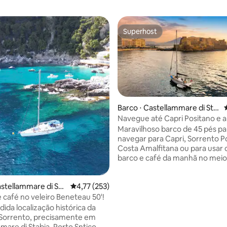
Superhost
Superhost
Barco ⋅ Castellammare di Sta
média de 5, 41 avaliações
bia
Navegue até Capri Positano e a
amalfitana
Maravilhoso barco de 45 pés pa
navegar para Capri, Sorrento P
Costa Amalfitana ou para usar
barco e café da manhã no meio
de Nápoles. Nova espreguiçade
proa e novo ar-condicionado 
astellammare di Sta
4,77 de uma avaliação média de 5, 253 avalia
4,77 (253)
durante a vela. Refitting 2025. Perto da
estação de trem. A área de
 café no veleiro Beneteau 50'!
estacionamento está disponível
ida localização histórica da
aproveitar suas férias, você po
 Sorrento, precisamente em
canoagem, use meu Stand Up 
mare di Stabia, Porto Sntico,