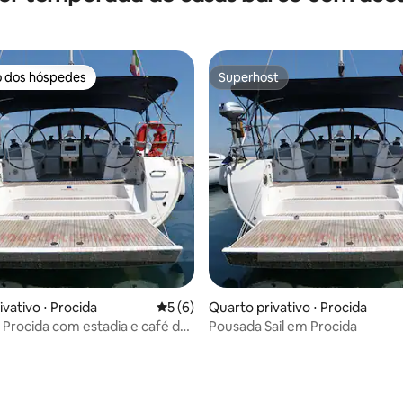
o dos hóspedes
Superhost
o dos hóspedes
Superhost
vativo ⋅ Procida
5 de uma avaliação média de 5, 6 avalia
5 (6)
Quarto privativo ⋅ Procida
 Procida com estadia e café da
Pousada Sail em Procida
clusos