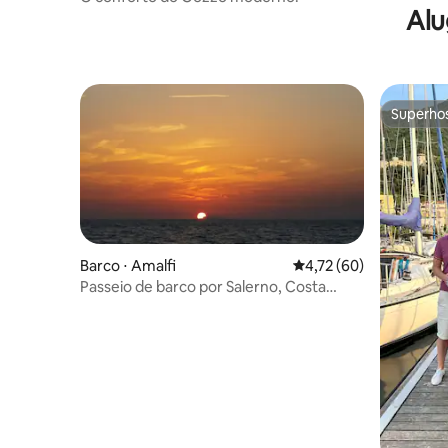
Alu
Superho
Superho
Barco ⋅ Amalfi
4,72 de uma avaliação 
4,72 (60)
Passeio de barco por Salerno, Costa
Amalfitana e Capri