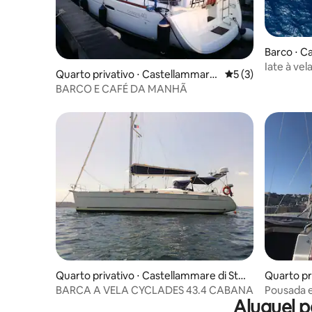
Barco ⋅ Ca
Iate à vel
Quarto privativo ⋅ Castellammare
5 de uma avaliação
5 (3)
di Stabia
BARCO E CAFÉ DA MANHÃ
Quarto privativo ⋅ Castellammare di Sta
Quarto pr
bia
BARCA A VELA CYCLADES 43.4 CABANA
Pousada e
Aluguel p
Caracciol