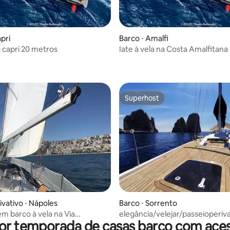
pri
Barco ⋅ Amalfi
a capri 20 metros
Iate à vela na Costa Amalfitana
 média de 5, 3 avaliações
metros
Superhost
Superhost
ivativo ⋅ Nápoles
Barco ⋅ Sorrento
m barco à vela na Via
elegância/velejar/passeioperiv
or temporada de casas barco com aces
o Nápoles