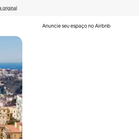
 original
Anuncie seu espaço no Airbnb
 deslizando o dedo na tela.