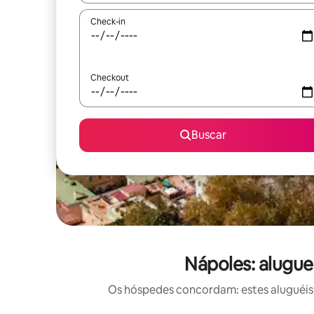
Check-in
Checkout
Buscar
Nápoles: alugue
Os hóspedes concordam: estes aluguéis 