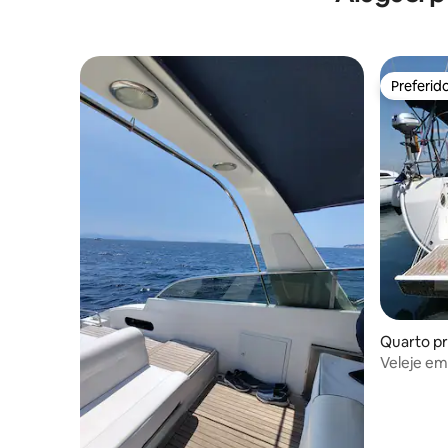
Preferid
Preferid
Quarto pri
Veleje em
manhã in