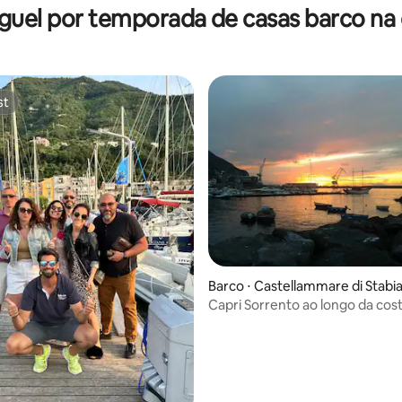
guel por temporada de casas barco na 
st
st
média de 5, 60 avaliações
Barco ⋅ Castellammare di Stabi
Capri Sorrento ao longo da cos