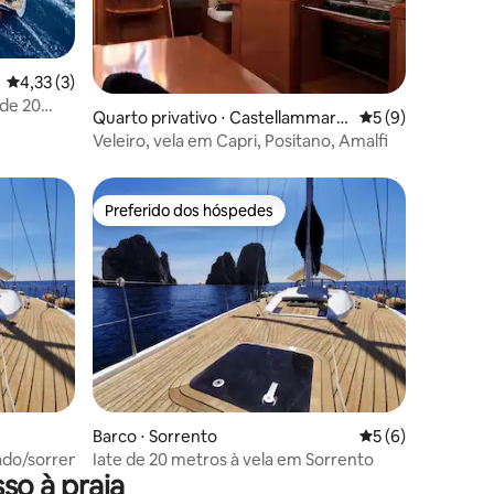
4,33 de uma avaliação média de 5, 3 avaliações
4,33 (3)
 de 20
Quarto privativo ⋅ Castellammare
5 de uma avaliaçã
5 (9)
di Stabia
Veleiro, vela em Capri, Positano, Amalfi
Preferido dos hóspedes
Preferido dos hóspedes
Barco ⋅ Sorrento
5 de uma avaliaçã
5 (6)
ado/sorrento
Iate de 20 metros à vela em Sorrento
so à praia