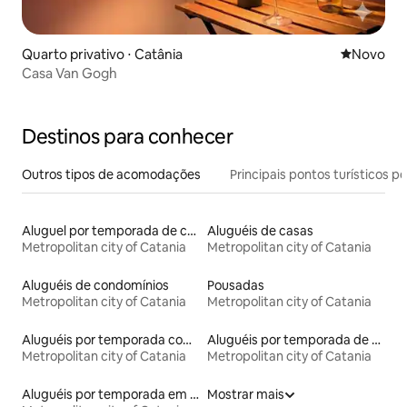
Quarto privativo ⋅ Catânia
Novo lugar
Novo
Casa Van Gogh
Destinos para conhecer
Outros tipos de acomodações
Principais pontos turísticos po
Aluguel por temporada de casas de veraneio
Aluguéis de casas
Metropolitan city of Catania
Metropolitan city of Catania
Aluguéis de condomínios
Pousadas
Metropolitan city of Catania
Metropolitan city of Catania
Aluguéis por temporada com acesso ao lago
Aluguéis por temporada de acomodações de luxo
Metropolitan city of Catania
Metropolitan city of Catania
Aluguéis por temporada em hotéis-fazenda
Mostrar mais