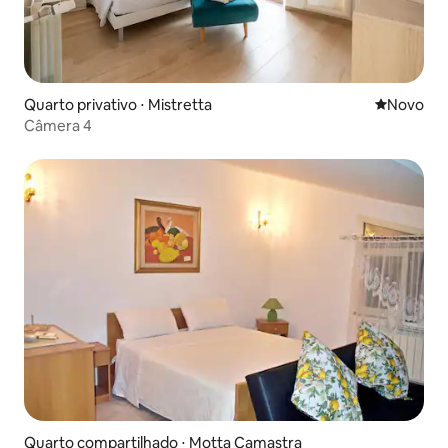
Quarto privativo ⋅ Mistretta
Novo lugar
Novo
Câmera 4
Quarto compartilhado ⋅ Motta Camastra