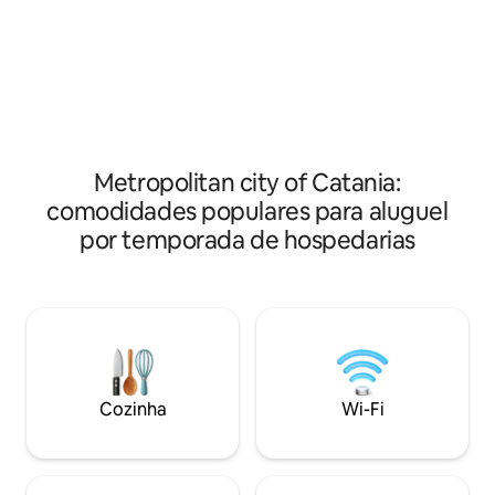
pessoas por suíte com cozinha e sala de
à praia - onde é po
estar equipada com todos os acessórios,
mergulhar com sn
dois quartos e banheiro. A piscina e o
um terraço onde é 
jardim são espaços compartilhados por
estrelas. Perfeito tanto no inverno
ambas as suítes. Acesso ao penhasco
quanto no verão, 
diretamente da vila. De ambos, você
restaurantes na r
pode desfrutar de uma bela vista do
possível ter refe
Golfo de Catânia e do Monte Etna.
casa. A casa está muito bem localizada
Metropolitan city of Catania:
para visitar a Sicília
comodidades populares para aluguel
por temporada de hospedarias
Cozinha
Wi-Fi