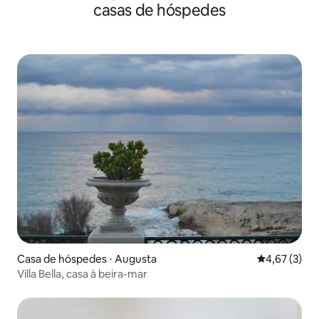
casas de hóspedes
Casa de hóspedes ⋅ Augusta
4,67 de uma 
4,67 (3)
Villa Bella, casa à beira-mar