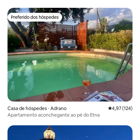
Preferido dos hóspedes
Preferido dos hóspedes
Casa de hóspedes ⋅ Adrano
4,97 de uma av
4,97 (124)
Apartamento aconchegante ao pé do Etna