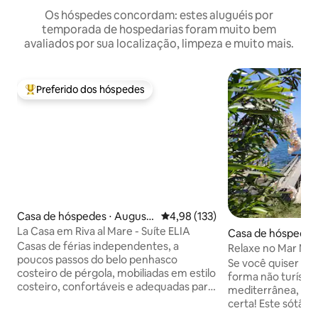
Os hóspedes concordam: estes aluguéis por
temporada de hospedarias foram muito bem
avaliados por sua localização, limpeza e muito mais.
Preferido dos hóspedes
Entre os melhores preferidos dos hóspedes
Casa de hóspedes ⋅ August
4,98 de uma avaliação média de 
4,98 (133)
a
La Casa em Riva al Mare - Suíte ELIA
Casa de hóspedes 
Casas de férias independentes, a
llo
Relaxe no Mar Me
poucos passos do belo penhasco
Se você quiser e
costeiro de pérgola, mobiliadas em estilo
forma não turístic
costeiro, confortáveis e adequadas para
mediterrânea, este
casais que procuram relaxamento, mas
certa! Este sótão tem uma vista
também para famílias, máximo de 4
encantadora para 