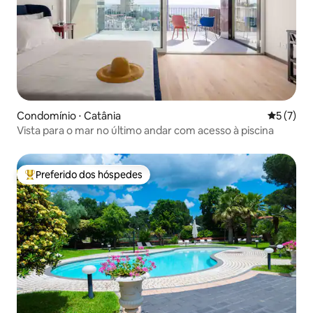
Condomínio ⋅ Catânia
5 de uma 
5 (7)
Vista para o mar no último andar com acesso à piscina
Preferido dos hóspedes
Entre os melhores preferidos dos hóspedes