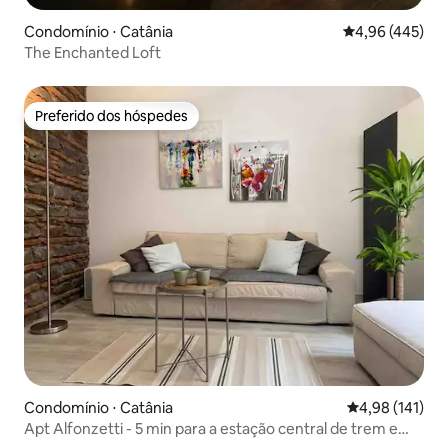
Condomínio ⋅ Catânia
4,96 de uma av
4,96 (445)
The Enchanted Loft
Preferido dos hóspedes
Preferido dos hóspedes
Condomínio ⋅ Catânia
4,98 de uma av
4,98 (141)
Apt Alfonzetti - 5 min para a estação central de trem e
ônibus