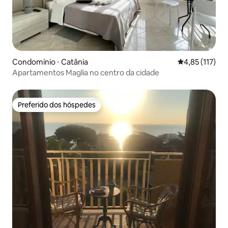
Condomínio ⋅ Catânia
4,85 de uma av
4,85 (117)
Apartamentos Maglia no centro da cidade
Preferido dos hóspedes
Preferido dos hóspedes