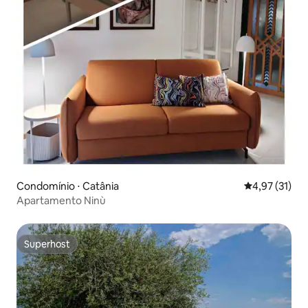
Condomínio ⋅ Catânia
4,97 de uma a
4,97 (31)
Apartamento Ninù
Superhost
Superhost