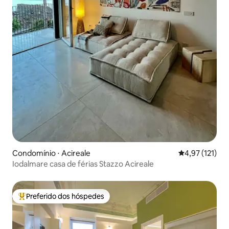
Condomínio ⋅ Acireale
4,97 de uma av
4,97 (121)
Iodalmare casa de férias Stazzo Acireale
Preferido dos hóspedes
Entre os melhores preferidos dos hóspedes