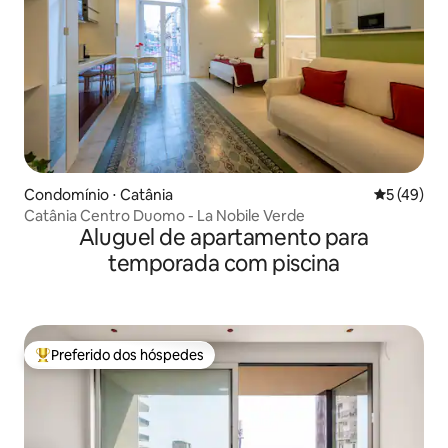
Condomínio ⋅ Catânia
5 de uma a
5 (49)
Catânia Centro Duomo - La Nobile Verde
Aluguel de apartamento para
temporada com piscina
Preferido dos hóspedes
Entre os melhores preferidos dos hóspedes