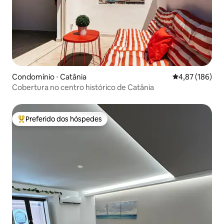
Condomínio ⋅ Catânia
4,87 de uma av
4,87 (186)
Cobertura no centro histórico de Catânia
Preferido dos hóspedes
Entre os melhores preferidos dos hóspedes