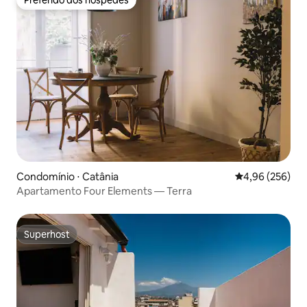
Preferido dos hóspedes
Condomínio ⋅ Catânia
4,96 de uma ava
4,96 (256)
Apartamento Four Elements — Terra
Superhost
Superhost