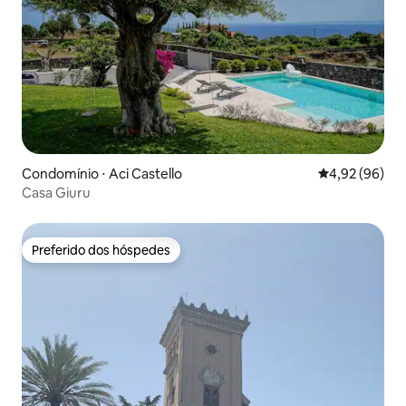
Condomínio ⋅ Aci Castello
4,92 de uma a
4,92 (96)
Casa Giuru
Preferido dos hóspedes
Preferido dos hóspedes