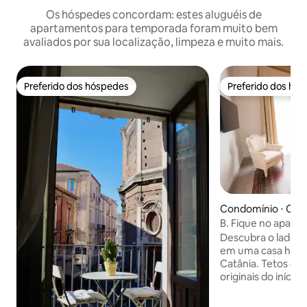
Os hóspedes concordam: estes aluguéis de
apartamentos para temporada foram muito bem
avaliados por sua localização, limpeza e muito mais.
Preferido dos hóspedes
Preferido dos hó
Preferido dos hóspedes
Preferido dos hó
Condomínio ⋅ Catâ
B. Fique no apart
centro da cidade
Descubra o lado ma
em uma casa histó
Catânia. Tetos com
originais do iníci
vista privilegiad
preparam o cenári