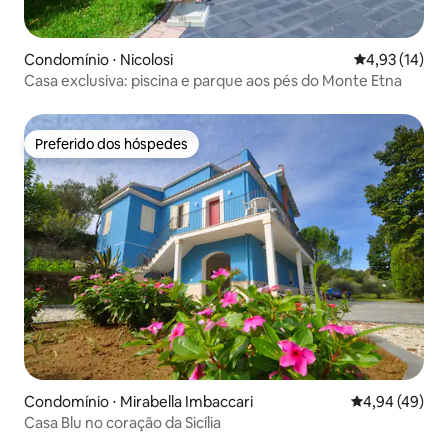
Condomínio ⋅ Nicolosi
4,93 de uma a
4,93 (14)
Casa exclusiva: piscina e parque aos pés do Monte Etna
Preferido dos hóspedes
Preferido dos hóspedes
Condomínio ⋅ Mirabella Imbaccari
4,94 de uma a
4,94 (49)
Casa Blu no coração da Sicília