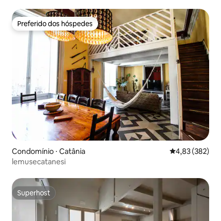
Preferido dos hóspedes
Preferido dos hóspedes
Condomínio ⋅ Catânia
4,83 de uma av
4,83 (382)
lemusecatanesi
Superhost
Superhost