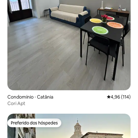
Condomínio ⋅ Catânia
4,96 de uma av
4,96 (114)
Cori Apt
Preferido dos hóspedes
Preferido dos hóspedes