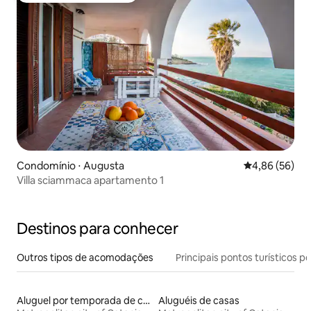
Condomínio ⋅ Augusta
4,86 de uma a
4,86 (56)
Villa sciammaca apartamento 1
Destinos para conhecer
Outros tipos de acomodações
Principais pontos turísticos po
Aluguel por temporada de casas de veraneio
Aluguéis de casas