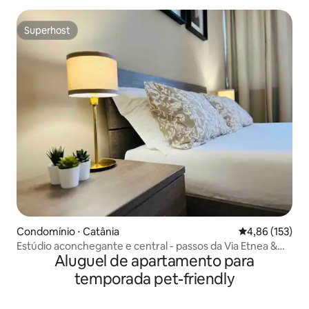
Superhost
Superhost
Condomínio ⋅ Catânia
4,86 de uma av
4,86 (153)
Estúdio aconchegante e central - passos da Via Etnea &
Aluguel de apartamento para
Market!
temporada pet-friendly