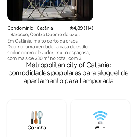
refinada e inesquecível. 
design, toques vi
modernos e uma l
verdadeiramente 
detalhe conta a hi
Condomínio ⋅ Catânia
4,89 de uma avaliação média de 
4,89 (114)
trás desta casa, i
Il Barocco, Centre Duomo deluxe
raízes sicilianas. A
apartamento 230mq2
Em Catânia, muito perto da praça
algo especial: Bri
Duomo, uma verdadeira casa de estilo
aventurado. Melho
siciliano com elevador, muito espaçosa,
com mais de 230 m² no total, com 3
Metropolitan city of Catania:
quartos e 3 banheiros privativos e 1
banheiro extra, total de 4 banheiros,
comodidades populares para aluguel de
cozinha compacta, sala de estar
apartamento para temporada
espaçosa, duas varandas com vista
encantadora, 3 varandas com vista para
o pátio. Perfeitamente localizado ao lado
do Duomo e da rua principal Via Etnea,
zona cheia de restaurantes, perto do
mercado de peixes. Todas as atrações
turísticas e museus estão por perto.
Estacionamento/garagem nas
Cozinha
Wi-Fi
proximidades.