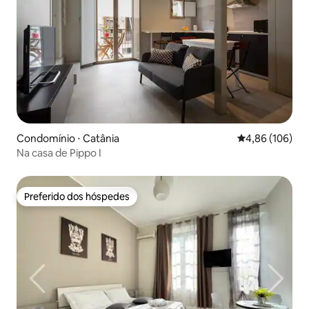
Condomínio ⋅ Catânia
4,86 de uma av
4,86 (106)
Na casa de Pippo I
Preferido dos hóspedes
Preferido dos hóspedes