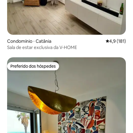
Condomínio ⋅ Catânia
4,9 de uma av
4,9 (181)
Sala de estar exclusiva da V-HOME
Preferido dos hóspedes
Preferido dos hóspedes