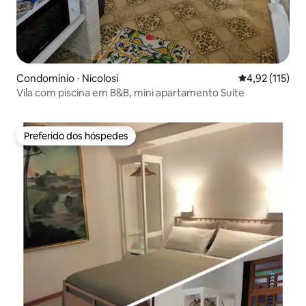
Condomínio ⋅ Nicolosi
4,92 de uma av
4,92 (115)
Vila com piscina em B&B, mini apartamento Suite
Preferido dos hóspedes
Preferido dos hóspedes