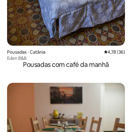
Pousadas ⋅ Catânia
4,78 de uma a
4,78 (36)
Eden B&B
Pousadas com café da manhã