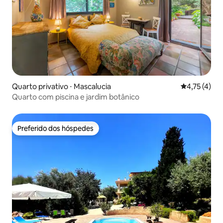
Quarto privativo ⋅ Mascalucia
4,75 de uma 
4,75 (4)
Quarto com piscina e jardim botânico
Preferido dos hóspedes
Preferido dos hóspedes