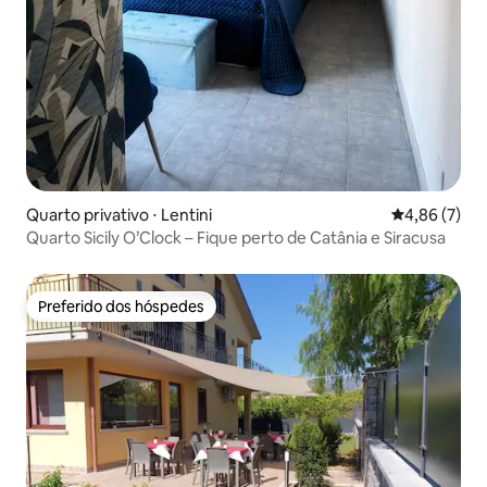
Quarto privativo ⋅ Lentini
4,86 de uma 
4,86 (7)
Quarto Sicily O’Clock – Fique perto de Catânia e Siracusa
Preferido dos hóspedes
Preferido dos hóspedes