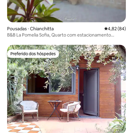
Pousadas ⋅ Chianchitta
4,82 de uma a
4,82 (84)
B&B La Pomelia Sofia, Quarto com estacionamento
privativo...
Preferido dos hóspedes
Preferido dos hóspedes