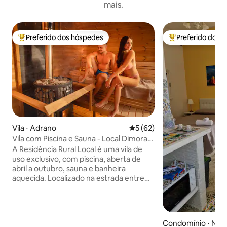
mais.
Preferido dos hóspedes
Preferido dos 
Entre os melhores preferidos dos hóspedes
Entre os melhore
Vila ⋅ Adrano
5 de uma avaliação média de
5 (62)
Vila com Piscina e Sauna - Local Dimora
Rurale
A Residência Rural Local é uma vila de
uso exclusivo, com piscina, aberta de
abril a outubro, sauna e banheira
aquecida. Localizado na estrada entre
Adrano e Bronte, no coração do
"Pistacchio di Bronte", entre muros de
pedra seca, pistácios e azeitonas, ideal
para desfrutar de relaxamento em
Condomínio ⋅ Nico
contato com a natureza. Entorno: