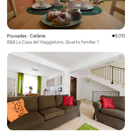
Pousadas ⋅ Catânia
5 de uma a
5 (11)
B&B La Casa del Viaggiatore, Quarto familiar 1