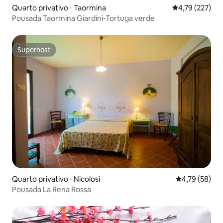
Quarto privativo ⋅ Taormina
4,79 de uma av
4,79 (227)
Pousada Taormina Giardini-Tortuga verde
Superhost
Superhost
Quarto privativo ⋅ Nicolosi
4,79 de uma a
4,79 (58)
Pousada La Rena Rossa