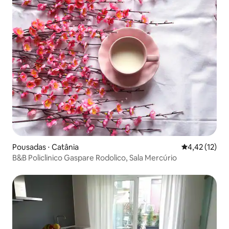
Pousadas ⋅ Catânia
4,42 de uma a
4,42 (12)
B&B Policlinico Gaspare Rodolico, Sala Mercúrio