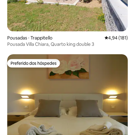
Pousadas ⋅ Trappitello
4,94 de uma av
4,94 (181)
Pousada Villa Chiara, Quarto king double 3
Preferido dos hóspedes
Preferido dos hóspedes