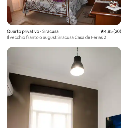
Quarto privativo ⋅ Siracusa
4,85 de uma a
4,85 (20)
Il vecchio frantoio august Siracusa Casa de Férias 2