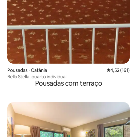
Pousadas ⋅ Catânia
4,52 de uma av
4,52 (161)
Bella Stella, quarto individual
Pousadas com terraço