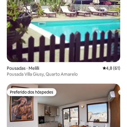
Pousadas ⋅ Melilli
4,8 de uma a
4,8 (61)
Pousada Villa Giusy, Quarto Amarelo
Preferido dos hóspedes
Preferido dos hóspedes