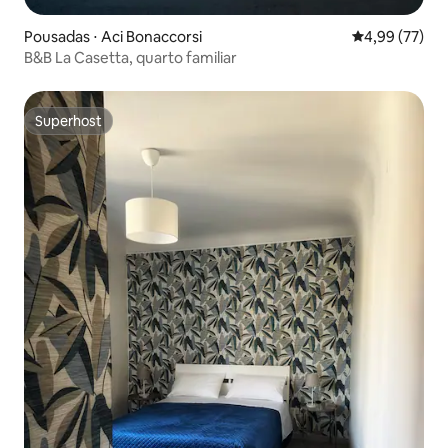
Pousadas ⋅ Aci Bonaccorsi
4,99 de uma a
4,99 (77)
B&B La Casetta, quarto familiar
Superhost
Superhost