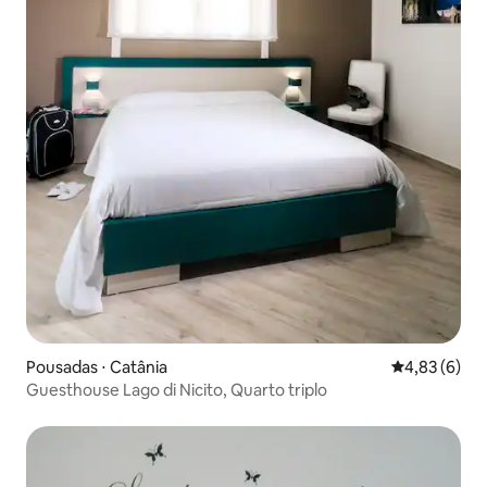
Pousadas ⋅ Catânia
4,83 de uma 
4,83 (6)
Guesthouse Lago di Nicito, Quarto triplo