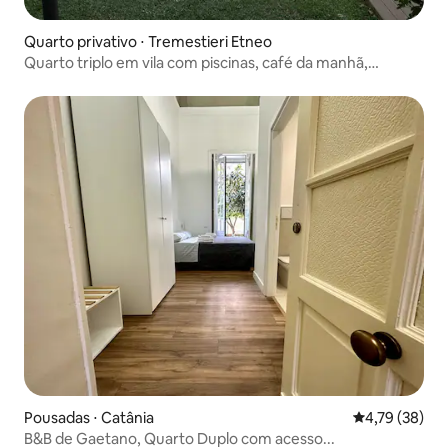
Quarto privativo ⋅ Tremestieri Etneo
Quarto triplo em vila com piscinas, café da manhã,
estacionamento
Pousadas ⋅ Catânia
4,79 de uma a
4,79 (38)
B&B de Gaetano, Quarto Duplo com acesso...