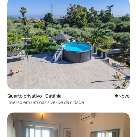
Quarto privativo ⋅ Catânia
Novo lugar
Novo
Imerso em um oásis verde da cidade