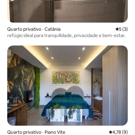
Quarto privativo ⋅ Catânia
5 de uma 
5 (3)
refúgio ideal para tranquilidade, privacidade e bem-estar.
Quarto privativo ⋅ Piano Vite
4,78 de uma 
4,78 (9)