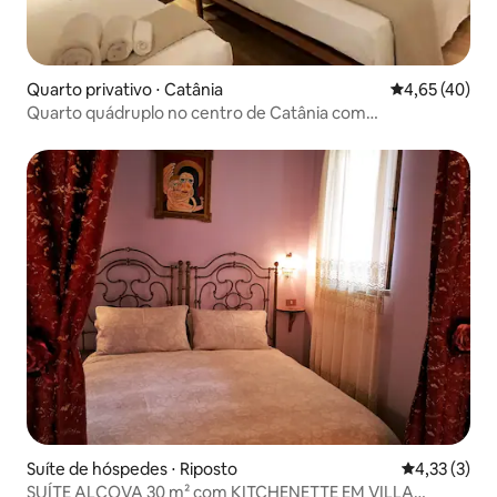
Quarto privativo ⋅ Catânia
4,65 de uma a
4,65 (40)
Quarto quádruplo no centro de Catânia com
estacionamento gratuito
Suíte de hóspedes ⋅ Riposto
4,33 de uma 
4,33 (3)
SUÍTE ALCOVA 30 m² com KITCHENETTE EM VILLA