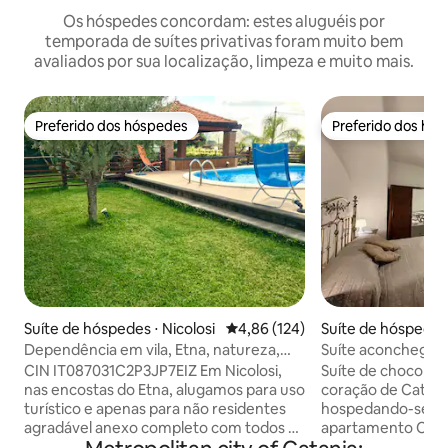
Os hóspedes concordam: estes aluguéis por
temporada de suítes privativas foram muito bem
avaliados por sua localização, limpeza e muito mais.
Preferido dos hóspedes
Preferido dos hó
Preferido dos hóspedes
Preferido dos hó
Suíte de hóspedes ⋅ Nicolosi
4,86 de uma avaliação média de 
4,86 (124)
Suíte de hóspedes
Dependência em vila, Etna, natureza,
Suíte aconchegant
relaxamento
- Centro histórico
CIN IT087031C2P3JP7EIZ Em Nicolosi,
Suíte de chocolate
nas encostas do Etna, alugamos para uso
coração de Catânia Descubra Catâ
turístico e apenas para não residentes
hospedando-se em
agradável anexo completo com todos os
apartamento Choco
confortos: vaga de estacionamento no
centro histórico,