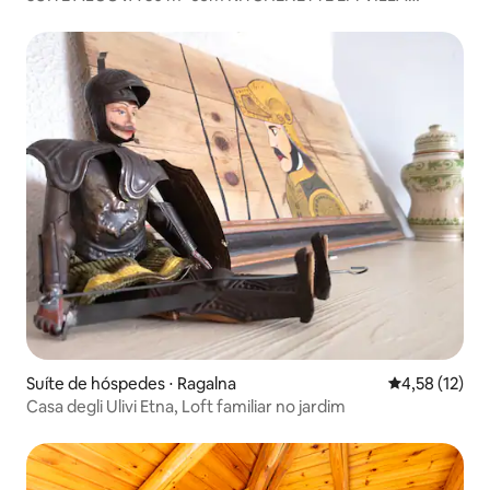
LIBERTY
Suíte de hóspedes ⋅ Ragalna
4,58 de uma a
4,58 (12)
Casa degli Ulivi Etna, Loft familiar no jardim