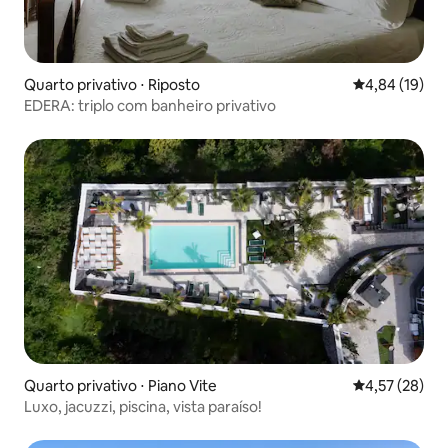
Quarto privativo ⋅ Riposto
4,84 de uma a
4,84 (19)
EDERA: triplo com banheiro privativo
Quarto privativo ⋅ Piano Vite
4,57 de uma a
4,57 (28)
Luxo, jacuzzi, piscina, vista paraíso!