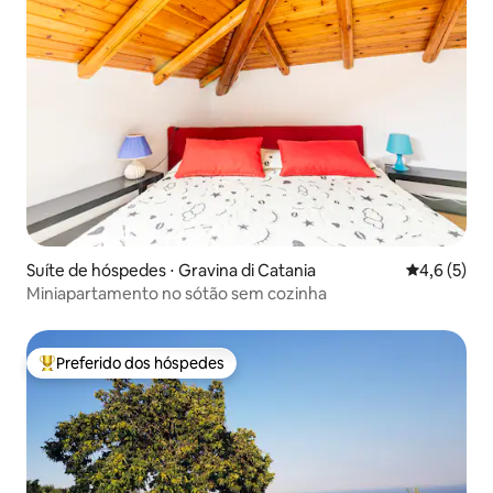
Suíte de hóspedes ⋅ Gravina di Catania
4,6 de uma 
4,6 (5)
Miniapartamento no sótão sem cozinha
Preferido dos hóspedes
Entre os melhores preferidos dos hóspedes