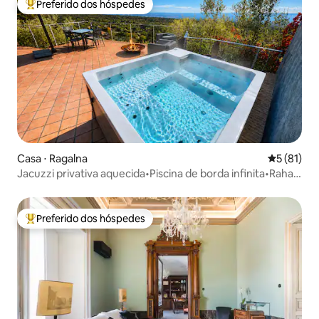
Preferido dos hóspedes
Entre os melhores preferidos dos hóspedes
Casa ⋅ Ragalna
5 de uma a
5 (81)
Jacuzzi privativa aquecida•Piscina de borda infinita•Rahal
Luxury
Preferido dos hóspedes
Entre os melhores preferidos dos hóspedes