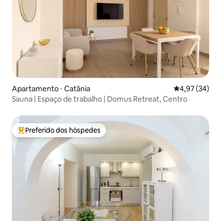
Apartamento ⋅ Catânia
4,97 de uma a
4,97 (34)
Sauna | Espaço de trabalho | Domus Retreat, Centro
Preferido dos hóspedes
Entre os melhores preferidos dos hóspedes