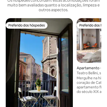
Os hóspedes concordam: estas acomodações foram
muito bem avaliadas quanto a localização, limpeza e
outros aspectos.
Preferido dos hóspedes
Preferido dos hó
Preferido dos hóspedes
Preferido dos hó
Apartamento ⋅ Ca
Teatro Bellini, suí
[Alcova L.]
Mergulhe na histór
coração de Catâni
apartamento fica 
do século XIX ad
afrescos originais
ficar em algum lu
autêntico. Tetos altos abobadados e seis