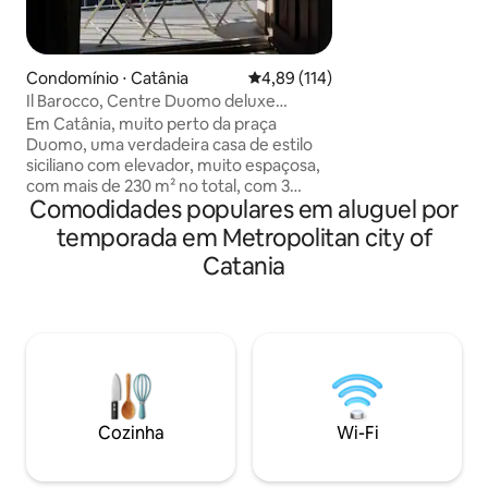
varandas com vist
histórico trazem l
sensação de espaç
a pé da Piazza D
Condomínio ⋅ Catânia
4,89 de uma avaliação média de 
4,89 (114)
mercado de peixe e
Il Barocco, Centre Duomo deluxe
você está perfeit
apartamento 230mq2
Em Catânia, muito perto da praça
para experimentar
Duomo, uma verdadeira casa de estilo
Estacionamento pr
siciliano com elevador, muito espaçosa,
com mais de 230 m² no total, com 3
Comodidades populares em aluguel por
quartos e 3 banheiros privativos e 1
banheiro extra, total de 4 banheiros,
temporada em Metropolitan city of
cozinha compacta, sala de estar
Catania
espaçosa, duas varandas com vista
encantadora, 3 varandas com vista para
o pátio. Perfeitamente localizado ao lado
do Duomo e da rua principal Via Etnea,
zona cheia de restaurantes, perto do
mercado de peixes. Todas as atrações
turísticas e museus estão por perto.
Estacionamento/garagem nas
Cozinha
Wi-Fi
proximidades.