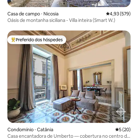
Casa de campo ⋅ Nicosia
4,93 de uma av
4,93 (579)
Oásis de montanha siciliana - Villa inteira (Smart W.)
Preferido dos hóspedes
Entre os melhores preferidos dos hóspedes
Condomínio ⋅ Catânia
5 de uma a
5 (20)
Casa encantadora de Umberto — cobertura no centro da