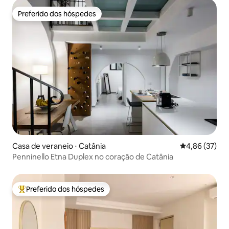
Preferido dos hóspedes
Preferido dos hóspedes
Casa de veraneio ⋅ Catânia
4,86 de uma a
4,86 (37)
Penninello Etna Duplex no coração de Catânia
Preferido dos hóspedes
Entre os melhores preferidos dos hóspedes