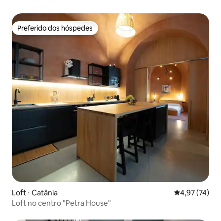
cidade
Preferido dos hóspedes
Preferido dos hóspedes
Loft ⋅ Catânia
4,97 de uma a
4,97 (74)
Loft no centro "Petra House"