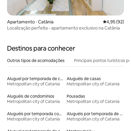
Apartamento ⋅ Catânia
4,95 de uma a
4,95 (92)
Localização perfeita - apartamento exclusivo na Catânia
Destinos para conhecer
Outros tipos de acomodações
Principais pontos turísticos po
Aluguel por temporada de casas de veraneio
Aluguéis de casas
Metropolitan city of Catania
Metropolitan city of Catania
Aluguéis de condomínios
Pousadas
Metropolitan city of Catania
Metropolitan city of Catania
Aluguéis por temporada com acesso ao lago
Aluguéis por temporada de acomodações de luxo
Metropolitan city of Catania
Metropolitan city of Catania