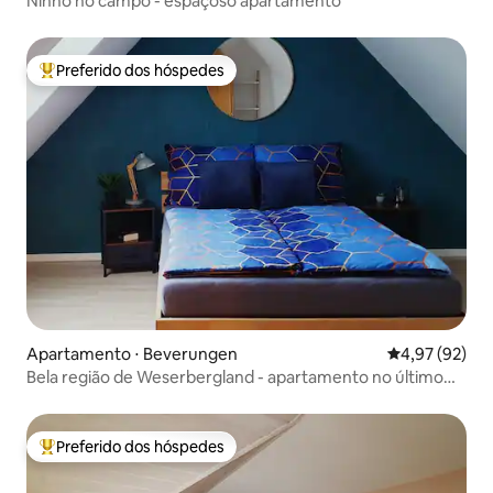
Ninho no campo - espaçoso apartamento
Preferido dos hóspedes
Entre os melhores preferidos dos hóspedes
Apartamento ⋅ Beverungen
4,97 de uma a
4,97 (92)
Bela região de Weserbergland - apartamento no último
andar 110 m²
Preferido dos hóspedes
Entre os melhores preferidos dos hóspedes