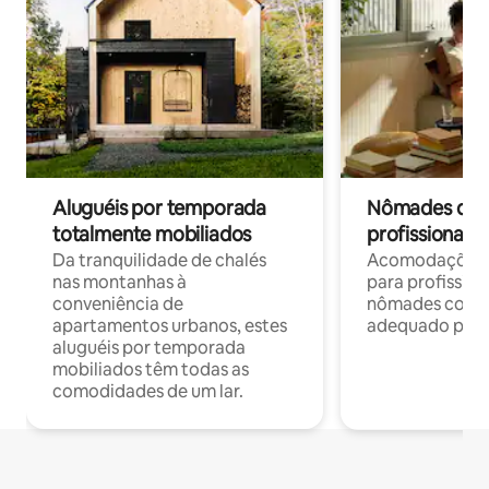
Aluguéis por temporada
Nômades digit
totalmente mobiliados
profissionais 
Da tranquilidade de chalés
Acomodações c
nas montanhas à
para profission
conveniência de
nômades com W
apartamentos urbanos, estes
adequado para 
aluguéis por temporada
mobiliados têm todas as
comodidades de um lar.