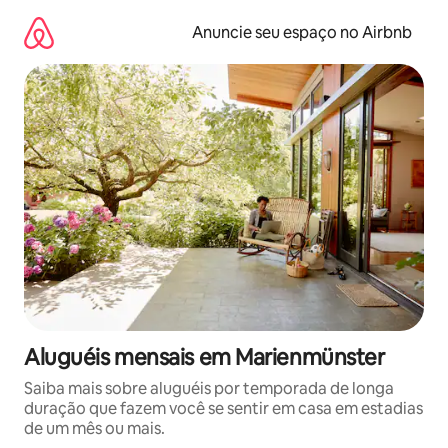
Pular
para
Anuncie seu espaço no Airbnb
o
conteúdo
Aluguéis mensais em Marienmünster
Saiba mais sobre aluguéis por temporada de longa
duração que fazem você se sentir em casa em estadias
de um mês ou mais.