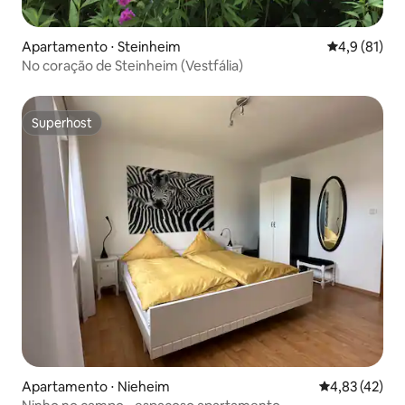
Apartamento ⋅ Steinheim
4,9 de uma a
4,9 (81)
No coração de Steinheim (Vestfália)
Superhost
Superhost
Apartamento ⋅ Nieheim
4,83 de uma a
4,83 (42)