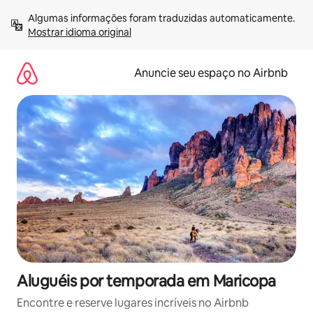
Pular
Algumas informações foram traduzidas automaticamente. 
para
Mostrar idioma original
o
conteúdo
Anuncie seu espaço no Airbnb
Aluguéis por temporada em Maricopa
Encontre e reserve lugares incríveis no Airbnb