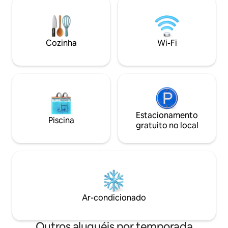
Smart TV intelig
Trilhas de caminhada no deserto à sua
completo no pátio
porta. Perfeito para famílias, casais ou
conveniente, a ap
grupos que procuram uma experiência
carro do aeroporto
de deserto refinada e relaxante. Self
de Tempe e Scottsda
Cozinha
Wi-Fi
check-in. Wi-Fi de alta velocidade. Não
deste retiro centra
são permitidos animais de
estimação/fumar. Bem-vindo ao seu
oásis no deserto.
Estacionamento
Piscina
gratuito no local
Ar-condicionado
Outros aluguéis por temporada