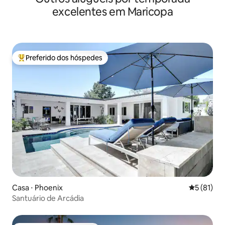
excelentes em Maricopa
Preferido dos hóspedes
Entre os melhores preferidos dos hóspedes
Casa ⋅ Phoenix
5 de uma a
5 (81)
Santuário de Arcádia