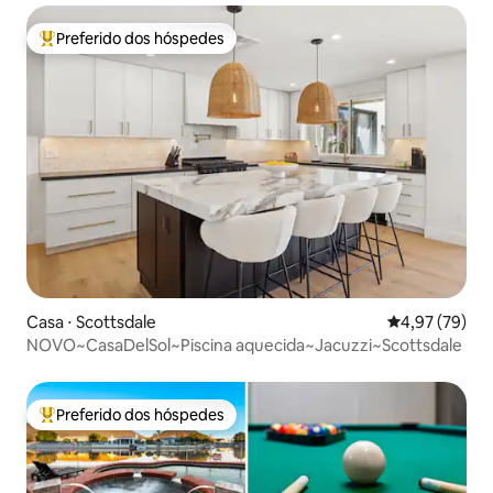
Preferido dos hóspedes
Entre os melhores preferidos dos hóspedes
Casa ⋅ Scottsdale
4,97 de uma a
4,97 (79)
NOVO~CasaDelSol~Piscina aquecida~Jacuzzi~Scottsdale
Preferido dos hóspedes
Entre os melhores preferidos dos hóspedes