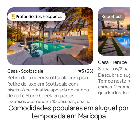
Preferido dos hóspedes
Superhost
Entre os melhores preferidos dos hóspedes
Superhost
Casa ⋅ Tempe
3 quartos/2 banhe
Casa ⋅ Scottsdale
5 de uma avaliação média de
5 (65)
salgada/jacuzzi/bi
Descubra o auge d
Retiro de luxo em Scottsdale com piscina
Tempe neste requi
aquecida e banheira de hidromassagem
Retiro de luxo em Scottsdale com
camas, 2 banheiro
piscina/spa privativa apoiada no campo
quadrados. Rece
de golfe Stone Creek. 5 quartos
apresenta interio
luxuosos acomodam 10 pessoas, cozinha
mesa de bilhar, TV
Comodidades populares em aluguel por
gourmet do chef, TV ao ar livre, sistema
polegadas e uma 
de névoa para mantê-lo fresco ao ar
temporada em Maricopa
eletrodomésticos d
livre, ping pong. Caminhe até
fora, delicie-se c
restaurantes/bares. Vistas
salgada com limpe
deslumbrantes para a montanha e o
banheira de hidr
campo de golfe neste refúgio de luxo.