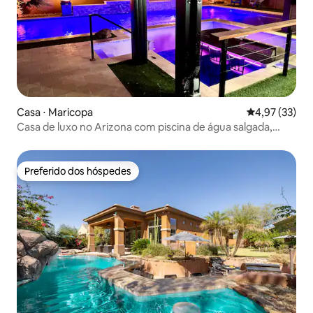
Casa ⋅ Maricopa
4,97 de uma a
4,97 (33)
Casa de luxo no Arizona com piscina de água salgada,
banheira de hidromassagem, pickleball
Preferido dos hóspedes
Preferido dos hóspedes