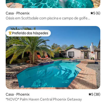
Casa ⋅ Phoenix
5 de uma 
5 (6)
Oásis em Scottsdale com piscina e campo de golfe
privativo
Preferido dos hóspedes
Entre os melhores preferidos dos hóspedes
Casa ⋅ Phoenix
5 de uma a
5 (38)
*NOVO* Palm Haven Central Phoenix Getaway