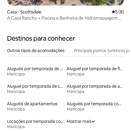
Casa ⋅ Scottsdale
5 de uma 
5 (8)
A Casa Rancho + Piscina e Banheira de Hidromassagem
em Scottsdale
Destinos para conhecer
Outros tipos de acomodações
Principais pontos turísticos po
Aluguéis por temporada de acomodações de luxo
Aluguel por temporada de flats
Maricopa
Maricopa
Aluguel por temporada de casas de hóspedes
Aluguel por temporada de apart-hotéis
Maricopa
Maricopa
Aluguéis de apartamentos
Aluguéis por temporada com caiaque
Maricopa
Maricopa
Locações por temporada com piscina
Mostrar mais
Maricopa