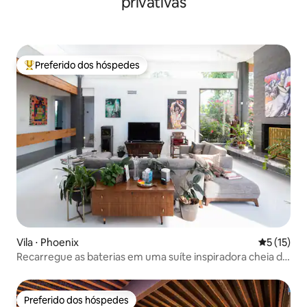
privativas
Preferido dos hóspedes
Entre os melhores preferidos dos hóspedes
Vila ⋅ Phoenix
5 de uma a
5 (15)
Recarregue as baterias em uma suíte inspiradora cheia de
arte e jardins exuberantes
Preferido dos hóspedes
Preferido dos hóspedes