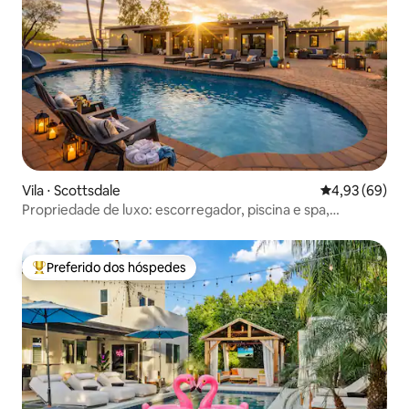
Vila ⋅ Scottsdale
4,93 de uma a
4,93 (69)
Propriedade de luxo: escorregador, piscina e spa,
pickleball!
Preferido dos hóspedes
Entre os melhores preferidos dos hóspedes