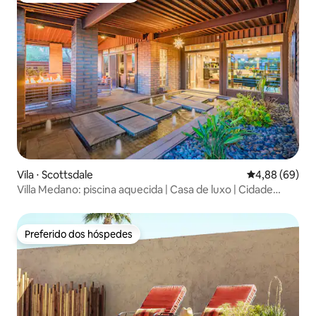
Vila ⋅ Scottsdale
4,88 de uma av
4,88 (69)
Villa Medano: piscina aquecida | Casa de luxo | Cidade
velha
Preferido dos hóspedes
Preferido dos hóspedes