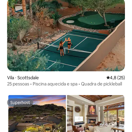
Vila ⋅ Scottsdale
4,8 de uma a
4,8 (25)
25 pessoas • Piscina aquecida e spa • Quadra de pickleball
Superhost
Superhost