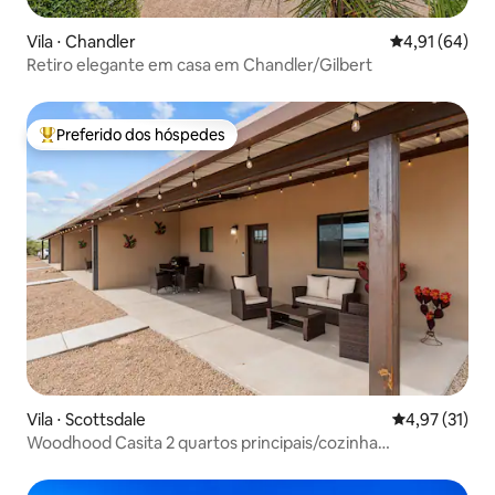
Vila ⋅ Chandler
4,91 de uma a
4,91 (64)
Retiro elegante em casa em Chandler/Gilbert
Preferido dos hóspedes
Entre os melhores preferidos dos hóspedes
Vila ⋅ Scottsdale
4,97 de uma a
4,97 (31)
Woodhood Casita 2 quartos principais/cozinha
completa/máquina de lavar e secar roupa/2 pátios