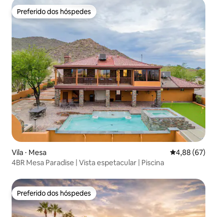
Preferido dos hóspedes
Preferido dos hóspedes
Vila ⋅ Mesa
4,88 de uma a
4,88 (67)
4BR Mesa Paradise | Vista espetacular | Piscina
Preferido dos hóspedes
Preferido dos hóspedes