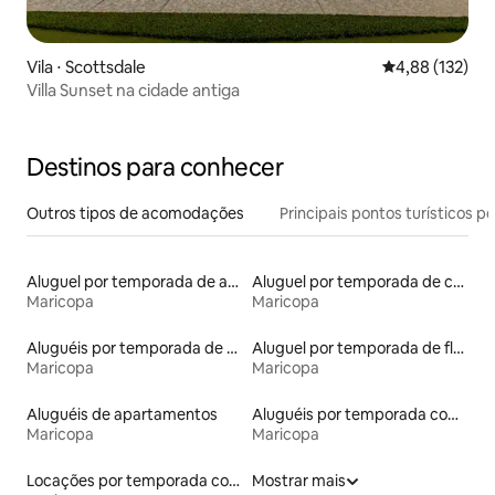
Vila ⋅ Scottsdale
4,88 de uma av
4,88 (132)
Villa Sunset na cidade antiga
Destinos para conhecer
Outros tipos de acomodações
Principais pontos turísticos po
Aluguel por temporada de apart-hotéis
Aluguel por temporada de casas de hóspedes
Maricopa
Maricopa
Aluguéis por temporada de acomodações de luxo
Aluguel por temporada de flats
Maricopa
Maricopa
Aluguéis de apartamentos
Aluguéis por temporada com caiaque
Maricopa
Maricopa
Locações por temporada com piscina
Mostrar mais