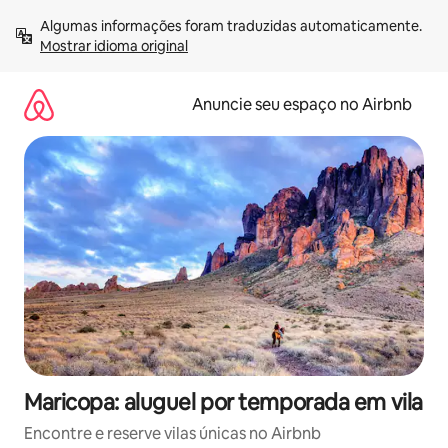
Pular
Algumas informações foram traduzidas automaticamente. 
para
Mostrar idioma original
o
conteúdo
Anuncie seu espaço no Airbnb
Maricopa: aluguel por temporada em vila
Encontre e reserve vilas únicas no Airbnb