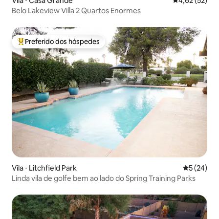
Vila ⋅ Casa Grande
4,62 de uma a
4,62 (52)
Belo Lakeview Villa 2 Quartos Enormes
Preferido dos hóspedes
Entre os melhores preferidos dos hóspedes
Vila ⋅ Litchfield Park
5 de uma a
5 (24)
Linda vila de golfe bem ao lado do Spring Training Parks