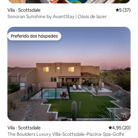
Vila ⋅ Scottsdale
5 de uma a
5 (37)
Sonoran Sunshine by AvantStay | Oásis de lazer
Preferido dos hóspedes
Preferido dos hóspedes
Vila ⋅ Scottsdale
4,95 de uma a
4,95 (20)
The Boulders Luxury Villa-Scottsdale-Piscina-Spa-Golfe