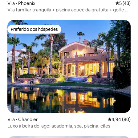
Vila ⋅ Phoenix
5 de uma a
5 (43)
Vila familiar tranquila + piscina aquecida gratuita + golfe +
caminhada
Preferido dos hóspedes
Preferido dos hóspedes
Vila ⋅ Chandler
4,94 de uma av
4,94 (80)
Luxo à beira do lago: academia, spa, piscina, cães