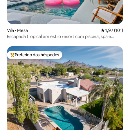
Vila ⋅ Mesa
4,97 de uma av
4,97 (101)
Escapada tropical em estilo resort com piscina, spa e
cabana
Preferido dos hóspedes
Entre os melhores preferidos dos hóspedes