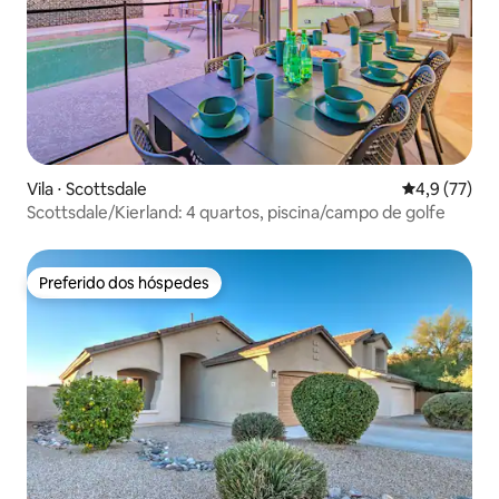
Vila ⋅ Scottsdale
4,9 de uma a
4,9 (77)
Scottsdale/Kierland: 4 quartos, piscina/campo de golfe
Preferido dos hóspedes
Preferido dos hóspedes