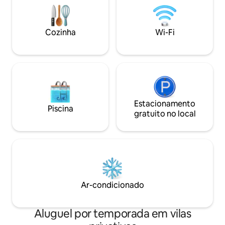
cama retrátil, ou trabalhe em qualquer
green, área de ch
lugar com vista panorâmica. A minutos
jantar. Internet de alta velocidade
do aeroporto, restaurantes, golfe,
Dorme confortave
trilhas, treinamento de primavera e
Cozinha
Wi-Fi
pessoas. 4 quarto
Scottsdale. Reserve agora a
banheiros completos. Uma das
acomodação dos seus sonhos.
secretas dos Vales
21470293
Estacionamento
Piscina
gratuito no local
Ar-condicionado
Aluguel por temporada em vilas