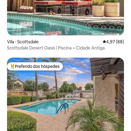
Vila ⋅ Scottsdale
4,97 de uma a
4,97 (88)
Scottsdale Desert Oasis | Piscina + Cidade Antiga
Preferido dos hóspedes
Entre os melhores preferidos dos hóspedes