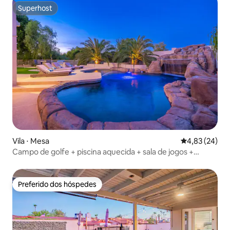
Superhost
Superhost
Vila ⋅ Mesa
4,83 de uma a
4,83 (24)
Campo de golfe + piscina aquecida + sala de jogos +
putting green
Preferido dos hóspedes
Preferido dos hóspedes