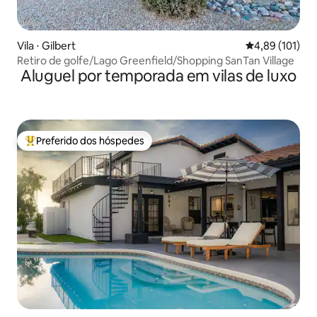
Vila ⋅ Gilbert
4,89 de uma av
4,89 (101)
Retiro de golfe/Lago Greenfield/Shopping SanTan Village
Aluguel por temporada em vilas de luxo
Preferido dos hóspedes
Entre os melhores preferidos dos hóspedes