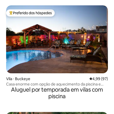
Preferido dos hóspedes
Entre os melhores preferidos dos hóspedes
Vila ⋅ Buckeye
4,99 de uma a
4,99 (97)
Casa enorme com opção de aquecimento da piscina e
Aluguel por temporada em vilas com
lindo oásis no quintal
piscina