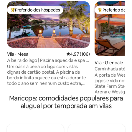
Preferido dos hóspedes
Preferido dos 
Entre os melhores preferidos dos hóspedes
Entre os melhore
Vila ⋅ Mesa
4,97 de uma avaliação média de 
4,97 (106)
À beira do lago | Piscina aquecida e spa |
Vila ⋅ Glendale
Caiaques | 4 quartos
Um oásis à beira do lago com vistas
Caminhada até o e
dignas de cartão postal. A piscina de
arena/VIP, Exp, Lux
A porta de Westga
borda infinita aquece ou esfria durante
jogos e vida notur
todo o ano sem nenhum custo extra,
State Farm Stadi
além de um spa de terapia de luz
Arena e Westgate
escondido com 8 lugares. Doca com
Maricopa: comodidades populares para
District. A menos 
caiaques, fogueira, pátio coberto e
de todas as insta
aluguel por temporada em vilas
churrasqueira para refeições ao pôr do
de primavera. Casa espaçosa e divertida
sol. Vila de um andar para nove pessoas:
com ótimo quarto, 
quatro quartos, 3,5 banheiros, cozinha
grande com capaci
gourmet aberta e ótimo espaço para
pessoas. Quintal e
noites de jogos. Escritório dedicado com
piscina AQUECIDA, 