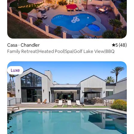
Casa ⋅ Chandler
5 de uma a
5 (48)
Family Retreat|Heated Pool|Spa|Golf Lake View|BBQ
Luxe
Luxe