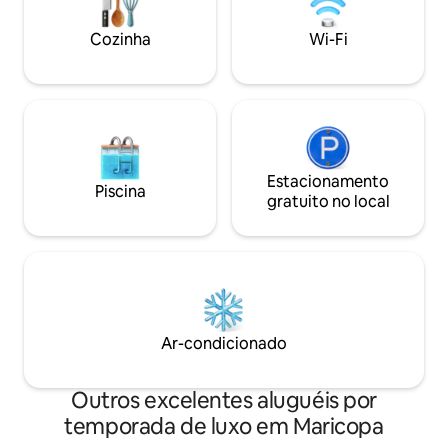
& BATHROOM • Bedroom 1 - Primary:
times, transporta
Queen size bed, Ensuite bathroom •
more!
Cozinha
Wi-Fi
Bedroom 2: King size bed, Ensuite
bathroom • Bedroom 3: Queen size bed
FEATURES & AMENITIES • City Lights •
More under “What this place offers”
below STAFF & SERVICES Extra Cost
(advance notice may be required): •
Activities and excursions • More under
“Add-on services” below
Estacionamento
Piscina
gratuito no local
Ar-condicionado
Outros excelentes aluguéis por
temporada de luxo em Maricopa