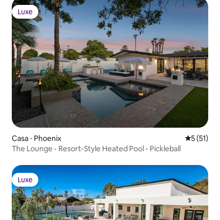
Luxe
Luxe
Casa ⋅ Phoenix
5 de uma a
5 (51)
The Lounge - Resort-Style Heated Pool - Pickleball
Luxe
Luxe