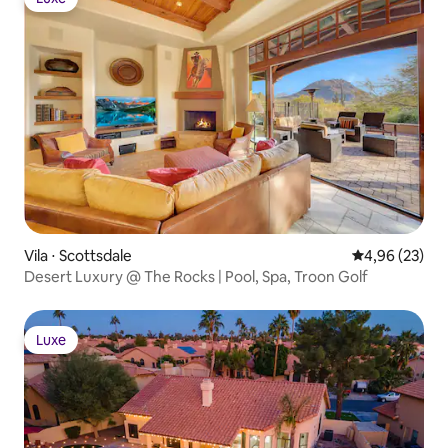
Luxe
Vila ⋅ Scottsdale
4,96 de uma a
4,96 (23)
Desert Luxury @ The Rocks | Pool, Spa, Troon Golf
Luxe
Luxe