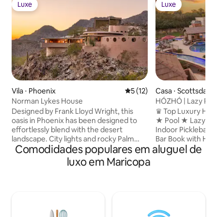
Luxe
Luxe
Luxe
Luxe
Vila ⋅ Phoenix
5 de uma avaliação média de
5 (12)
Casa ⋅ Scottsdale
Norman Lykes House
HÓZHÓ | Lazy Rive
Pickleball
Designed by Frank Lloyd Wright, this
♛ Top Luxury Hos
oasis in Phoenix has been designed to
★ Pool ★ Lazy Riv
effortlessly blend with the desert
Indoor Pickleball
landscape. City lights and rocky Palm
Bar Book with HÓZHÓ Scottsdale and
Comodidades populares em aluguel de
Canyon stun beyond curved windows as
experience the dif
each spacious room flows into the next.
always included in
luxo em Maricopa
Philippine mahogany, Italian rose marble,
surprises. We also
and handpicked Indian slate floors are
host welcome tour 
just some of the home’s elevated
right away, flexibl
details. Jump into the crescent pool for
when available, and
an instant refresh. Copyright © Luxury
concierge service
Retreats. All rights reserved. BEDROOM
can help with chef