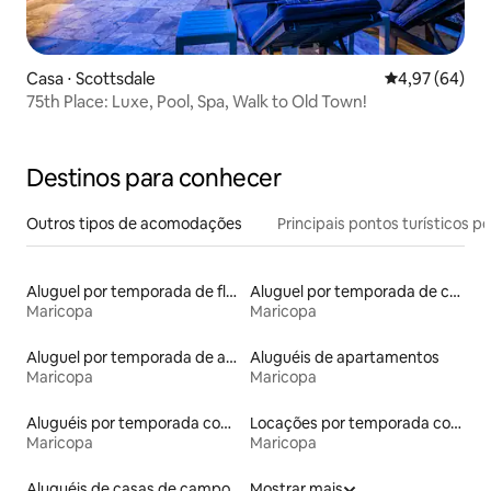
Casa ⋅ Scottsdale
4,97 de uma a
4,97 (64)
75th Place: Luxe, Pool, Spa, Walk to Old Town!
Destinos para conhecer
Outros tipos de acomodações
Principais pontos turísticos po
Aluguel por temporada de flats
Aluguel por temporada de casas de hóspedes
Maricopa
Maricopa
Aluguel por temporada de apart-hotéis
Aluguéis de apartamentos
Maricopa
Maricopa
Aluguéis por temporada com caiaque
Locações por temporada com piscina
Maricopa
Maricopa
Aluguéis de casas de campo
Mostrar mais