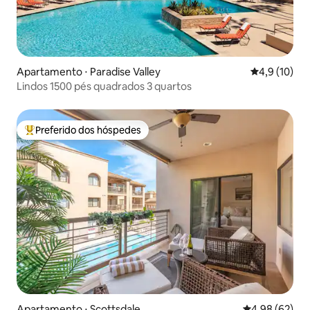
Apartamento ⋅ Paradise Valley
4,9 de uma a
4,9 (10)
Lindos 1500 pés quadrados 3 quartos
Preferido dos hóspedes
Entre os melhores preferidos dos hóspedes
Apartamento ⋅ Scottsdale
4,98 de uma a
4,98 (62)