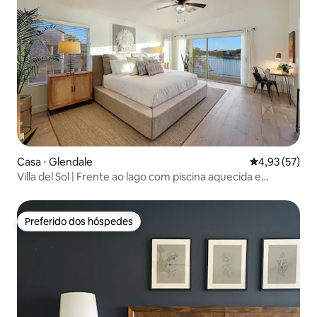
Casa ⋅ Glendale
4,93 de uma a
4,93 (57)
Villa del Sol | Frente ao lago com piscina aquecida e
banheira de hidromassagem
Preferido dos hóspedes
Preferido dos hóspedes