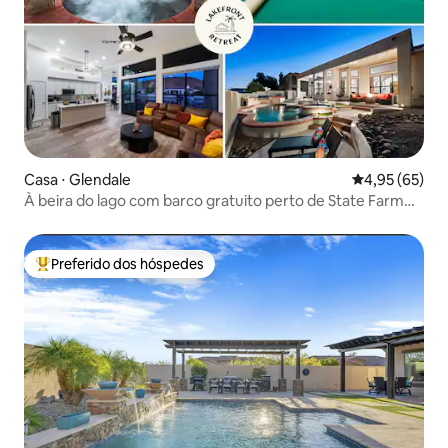
Casa ⋅ Glendale
4,95 de uma a
4,95 (65)
À beira do lago com barco gratuito perto de State Farm
Stdm
Preferido dos hóspedes
Entre os melhores preferidos dos hóspedes