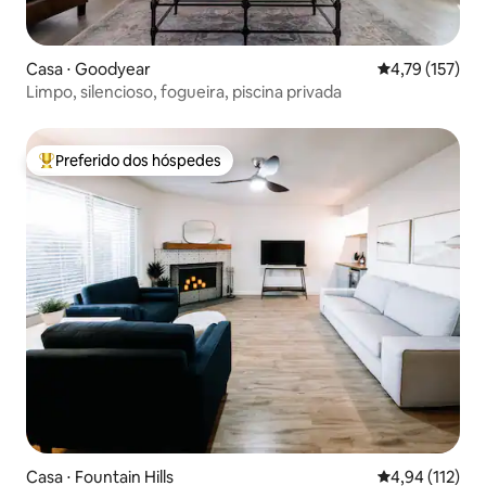
Casa ⋅ Goodyear
4,79 de uma av
4,79 (157)
Limpo, silencioso, fogueira, piscina privada
Preferido dos hóspedes
Entre os melhores preferidos dos hóspedes
Casa ⋅ Fountain Hills
4,94 de uma av
4,94 (112)