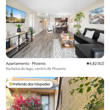
Apartamento ⋅ Phoenix
4,82 de uma a
4,82 (62)
Na beira do lago, centro de Phoenix
Preferido dos hóspedes
Entre os melhores preferidos dos hóspedes