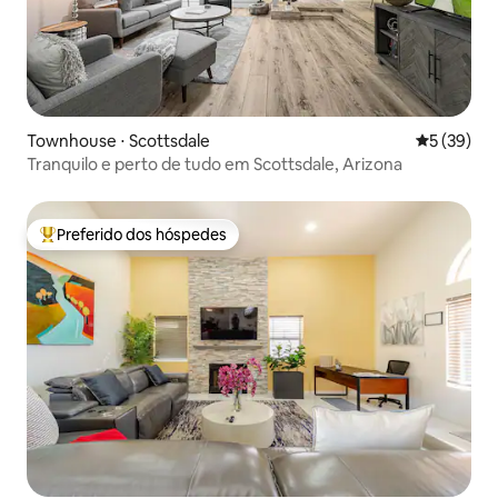
Townhouse ⋅ Scottsdale
5 de uma a
5 (39)
Tranquilo e perto de tudo em Scottsdale, Arizona
Preferido dos hóspedes
Entre os melhores preferidos dos hóspedes