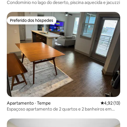
Condomínio no lago do deserto, piscina aquecida e jacuzzi
Preferido dos hóspedes
Preferido dos hóspedes
Apartamento ⋅ Tempe
4,92 de uma a
4,92 (13)
Espaçoso apartamento de 2 quartos e 2 banheiros em
Tempe