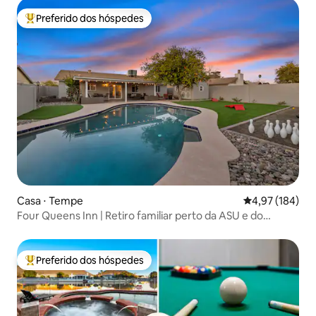
Preferido dos hóspedes
Entre os melhores preferidos dos hóspedes
Casa ⋅ Tempe
4,97 de uma av
4,97 (184)
Four Queens Inn | Retiro familiar perto da ASU e do
aeroporto
Preferido dos hóspedes
Entre os melhores preferidos dos hóspedes