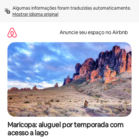
Pular
Algumas informações foram traduzidas automaticamente. 
para
Mostrar idioma original
o
conteúdo
Anuncie seu espaço no Airbnb
Maricopa: aluguel por temporada com
acesso a lago