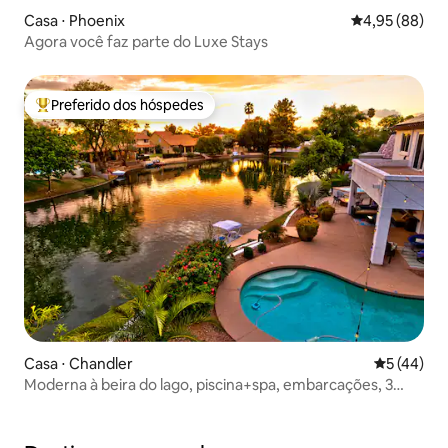
Casa ⋅ Phoenix
4,95 de uma a
4,95 (88)
Agora você faz parte do Luxe Stays
Preferido dos hóspedes
Entre os melhores preferidos dos hóspedes
Casa ⋅ Chandler
5 de uma a
5 (44)
Moderna à beira do lago, piscina+spa, embarcações, 3
quartos/2,5 banheiros