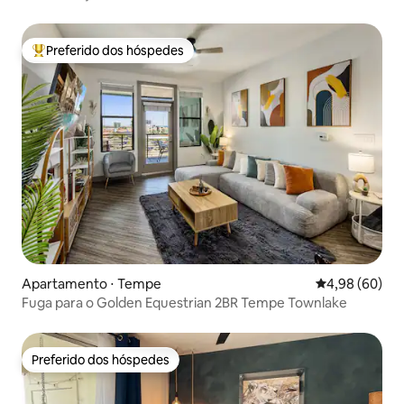
Preferido dos hóspedes
Entre os melhores preferidos dos hóspedes
Apartamento ⋅ Tempe
4,98 de uma av
4,98 (60)
Fuga para o Golden Equestrian 2BR Tempe Townlake
Preferido dos hóspedes
Preferido dos hóspedes