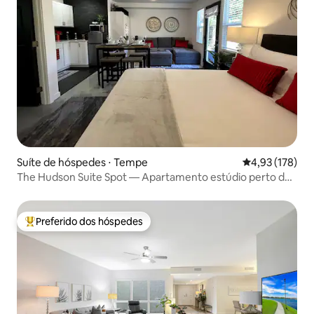
Suíte de hóspedes ⋅ Tempe
4,93 de uma av
4,93 (178)
The Hudson Suite Spot — Apartamento estúdio perto da
ASU
Preferido dos hóspedes
Entre os melhores preferidos dos hóspedes