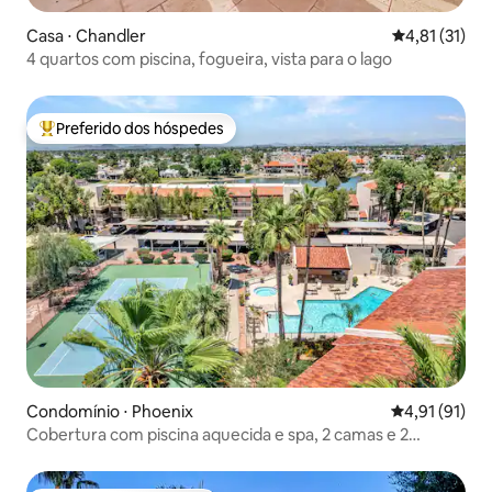
Casa ⋅ Chandler
4,81 de uma a
4,81 (31)
4 quartos com piscina, fogueira, vista para o lago
Preferido dos hóspedes
Entre os melhores preferidos dos hóspedes
Condomínio ⋅ Phoenix
4,91 de uma a
4,91 (91)
Cobertura com piscina aquecida e spa, 2 camas e 2
banheiros