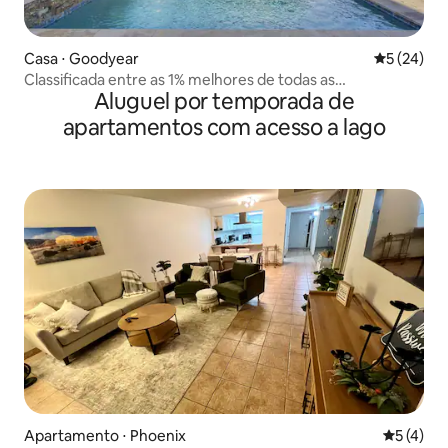
Casa ⋅ Goodyear
5 de uma a
5 (24)
Classificada entre as 1% melhores de todas as
Aluguel por temporada de
acomodações no Airbnb - Estilo resort
apartamentos com acesso a lago
Apartamento ⋅ Phoenix
5 de uma 
5 (4)