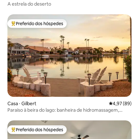
A estrela do deserto
Preferido dos hóspedes
Entre os melhores preferidos dos hóspedes
Casa ⋅ Gilbert
4,97 de uma a
4,97 (89)
Paraíso à beira do lago: banheira de hidromassagem,
piscina, golfe e jogos
Preferido dos hóspedes
Entre os melhores preferidos dos hóspedes