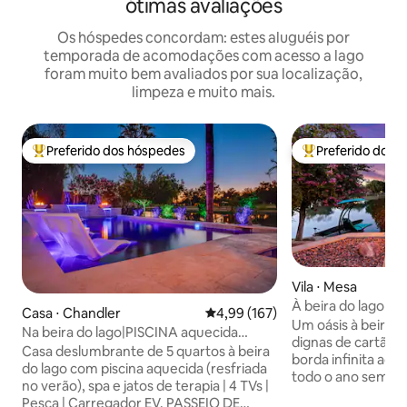
ótimas avaliações
Os hóspedes concordam: estes aluguéis por
temporada de acomodações com acesso a lago
foram muito bem avaliados por sua localização,
limpeza e muito mais.
Preferido dos hóspedes
Preferido dos 
Entre os melhores preferidos dos hóspedes
Entre os melhore
Vila ⋅ Mesa
À beira do lago | P
Casa ⋅ Chandler
4,99 de uma avaliação média de 
4,99 (167)
Caiaques | 4 quart
Um oásis à beira d
Na beira do lago|PISCINA aquecida
dignas de cartão p
GRATUITA|SPA|Pedalinho|Ocotillo
Casa deslumbrante de 5 quartos à beira
borda infinita aqu
do lago com piscina aquecida (resfriada
todo o ano sem n
no verão), spa e jatos de terapia | 4 TVs |
além de um spa de 
Pesca | Carregador EV. PASSEIO DE