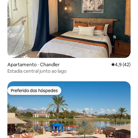
Apartamento ⋅ Chandler
4,9 de uma a
4,9 (42)
Estadia central junto ao lago
Preferido dos hóspedes
Preferido dos hóspedes