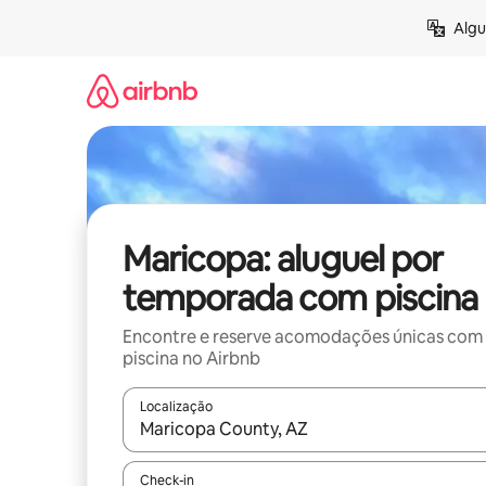
Pular
Algu
para
o
conteúdo
Maricopa: aluguel por
temporada com piscina
Encontre e reserve acomodações únicas com
piscina no Airbnb
Localização
Quando os resultados estiverem disponíveis, expl
Check-in