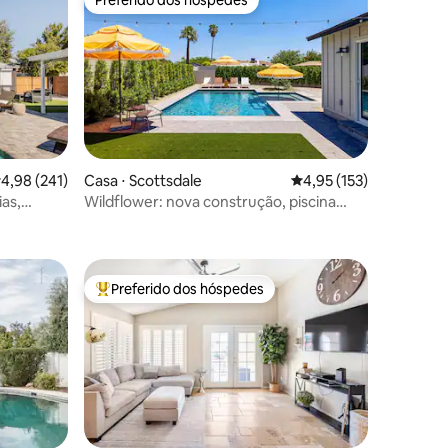
Preferido dos hóspedes
os hóspedes
Preferido dos hóspedes
,98 de uma avaliação média de 5, 241 avaliações
4,98 (241)
Casa ⋅ Scottsdale
4,95 de uma avaliação 
4,95 (153)
ções
as,
Wildflower: nova construção, piscina
aquecida e dois quartos principais
Preferido dos hóspedes
Entre os melhores preferidos dos hóspedes