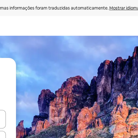
mas informações foram traduzidas automaticamente. 
Mostrar idioma
ore-os usando as seta para cima e para baixo do teclado ou tocando e