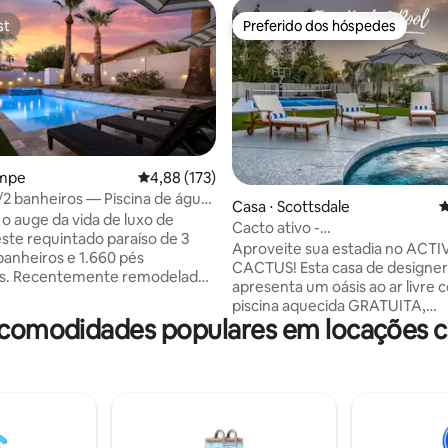
st
Preferido dos hóspedes
st
Preferido dos hóspedes
empe
4,88 de uma avaliação média de 5, 173 avalia
4,88 (173)
/2 banheiros — Piscina de água
édia de 5, 146 avaliações
Casa ⋅ Scottsdale
4
cuzzi/bilhar
o auge da vida de luxo de
Cacto ativo -
te requintado paraíso de 3
Pickleball/Bbase/Piscina/Golfe
Aproveite sua estadia no ACTI
banheiros e 1.660 pés
CACTUS! Esta casa de designer
s. Recentemente remodelado,
apresenta um oásis ao ar livre
 interiores elegantes com uma
piscina aquecida GRATUITA,
lhar, TVs inteligentes de 58
 comodidades populares em locações c
PICKLEBALL, BBALL, GOLFE e
s e uma cozinha moderna com
FOGUEIRA! A cozinha do chef 
ésticos de aço inoxidável. Lá
totalmente equipada para refe
cie-se com a piscina de água
família e espaços de estar conf
om limpeza automática,
incluindo 4 quartos - 2 suítes Ki
 de hidromassagem e uma
camas Queen para garantir que
inteligente de movimento
sintam em casa! A uma curta di
no pátio. Com sua localização