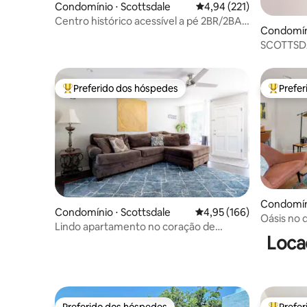
Condomínio ⋅ Scottsdale
4,94 de uma avaliação m
4,94 (221)
Centro histórico acessível a pé 2BR/2BA à
Condomíni
beira da piscina
SCOTTSD
DIVERTID
Preferido dos hóspedes
Prefe
Entre os melhores preferidos dos hóspedes
Entre os
Condomíni
Condomínio ⋅ Scottsdale
4,95 de uma avaliação m
4,95 (166)
Oásis no 
Lindo apartamento no coração de
caminhada
Loca
Oldtown Scottsdale