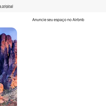
 original
Anuncie seu espaço no Airbnb
 deslizando o dedo na tela.