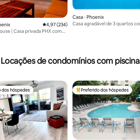
Casa ⋅ Phoenix
Casa agradável de 3 quartos co
oenix
4,97 de uma avaliação média de 5, 234 avalia
4,97 (234)
e spa/banheira de hidromassa
ouse | Casa privada PHX com
 banheira de hidromassagem
édia de 5, 173 avaliações
Locações de condomínios com piscina
o dos hóspedes
Preferido dos hóspedes
o dos hóspedes
Entre os melhores preferidos d