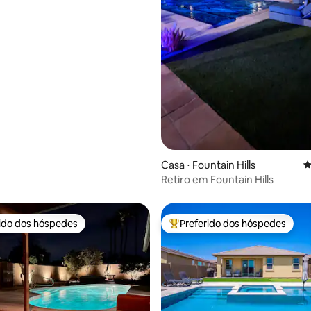
Casa ⋅ Fountain Hills
4
Retiro em Fountain Hills
rido dos hóspedes
Preferido dos hóspedes
 melhores preferidos dos hóspedes
Entre os melhores preferidos d