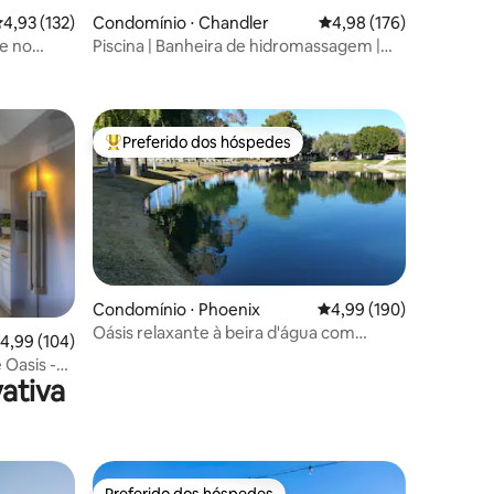
,93 de uma avaliação média de 5, 132 avaliações
4,93 (132)
Condomínio ⋅ Chandler
4,98 de uma avaliação 
4,98 (176)
ue no
Piscina | Banheira de hidromassagem |
ções
Cama king size e garagem!
Preferido dos hóspedes
os hóspedes
Entre os melhores preferidos dos hóspedes
Condomínio ⋅ Phoenix
4,99 de uma avaliação 
4,99 (190)
ções
Oásis relaxante à beira d'água com
,99 de uma avaliação média de 5, 104 avaliações
4,99 (104)
piscina aquecida e spa, 3 quartos, 2
 Oasis -
banheiros
ativa