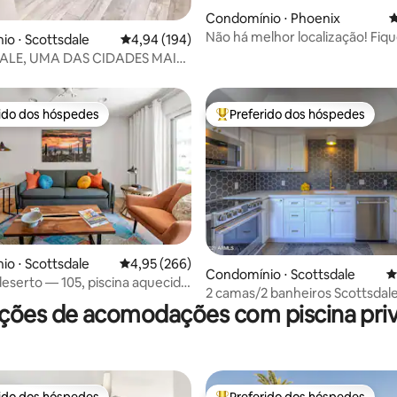
édia de 5, 221 avaliações
Condomínio ⋅ Phoenix
4
Não há melhor localização! Fiq
o ⋅ Scottsdale
4,94 de uma avaliação média de 5, 194 avalia
4,94 (194)
centro de tudo
ALE, UMA DAS CIDADES MAIS
AS!
rido dos hóspedes
Preferido dos hóspedes
 melhores preferidos dos hóspedes
Entre os melhores preferidos d
o ⋅ Scottsdale
4,95 de uma avaliação média de 5, 266 avalia
4,95 (266)
édia de 5, 166 avaliações
Condomínio ⋅ Scottsdale
4
deserto — 105, piscina aquecida,
2 camas/2 banheiros Scottsdale
 até a cidade velha
ções de acomodações com piscina priv
Vista Camelback!