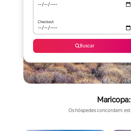
Checkout
Buscar
Maricopa:
Os hóspedes concordam: estas