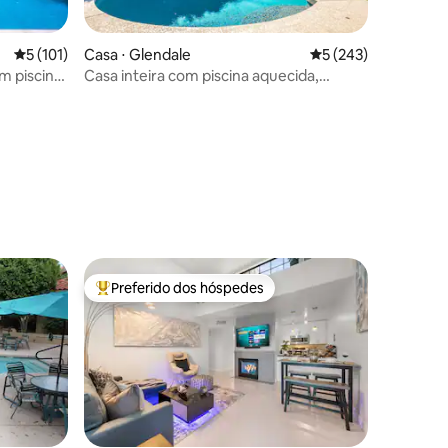
5 de uma avaliação média de 5, 101 avaliações
5 (101)
Casa ⋅ Glendale
5 de uma avaliação 
5 (243)
m piscina
Casa inteira com piscina aquecida,
ções
gem
banheira de hidromassagem e sauna
Preferido dos hóspedes
os hóspedes
Entre os melhores preferidos dos hóspedes