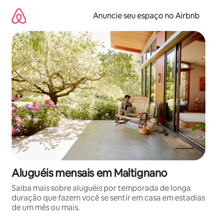
Pular
para
Anuncie seu espaço no Airbnb
o
conteúdo
Aluguéis mensais em Maltignano
Saiba mais sobre aluguéis por temporada de longa
duração que fazem você se sentir em casa em estadias
de um mês ou mais.