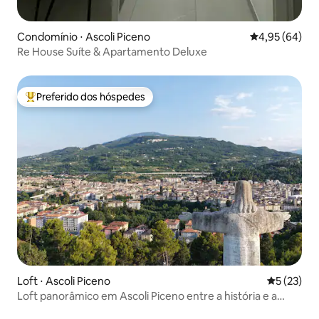
Condomínio ⋅ Ascoli Piceno
4,95 de uma a
4,95 (64)
Re House Suíte & Apartamento Deluxe
Preferido dos hóspedes
Entre os melhores preferidos dos hóspedes
Loft ⋅ Ascoli Piceno
5 de uma a
5 (23)
Loft panorâmico em Ascoli Piceno entre a história e a
natureza