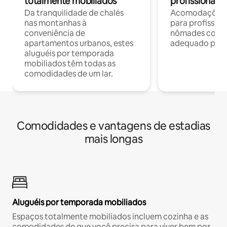
totalmente mobiliados
profissionais 
Da tranquilidade de chalés
Acomodações c
nas montanhas à
para profission
conveniência de
nômades com W
apartamentos urbanos, estes
adequado para 
aluguéis por temporada
mobiliados têm todas as
comodidades de um lar.
Comodidades e vantagens de estadias
mais longas
Aluguéis por temporada mobiliados
Espaços totalmente mobiliados incluem cozinha e as
comodidades de que você precisa para viver bem por