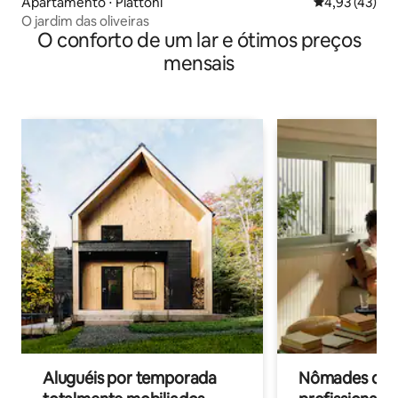
Apartamento ⋅ Piattoni
4,93 de uma a
4,93 (43)
O jardim das oliveiras
O conforto de um lar e ótimos preços
mensais
Aluguéis por temporada
Nômades digit