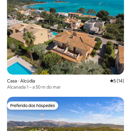
Casa ⋅ Alcúdia
5 de uma a
5 (14)
Alcanada 1 – a 50 m do mar
Preferido dos hóspedes
Preferido dos hóspedes