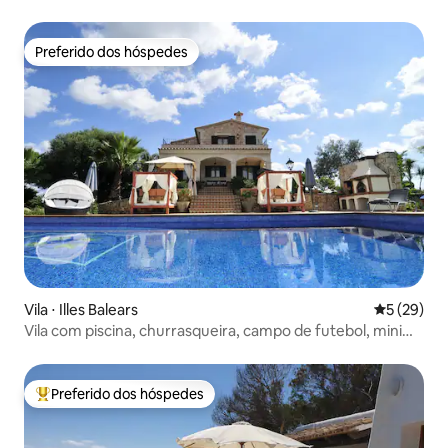
hidromassagem
Preferido dos hóspedes
Preferido dos hóspedes
Vila ⋅ Illes Balears
5 de uma a
5 (29)
Vila com piscina, churrasqueira, campo de futebol, mini
golfe
Preferido dos hóspedes
Entre os melhores preferidos dos hóspedes