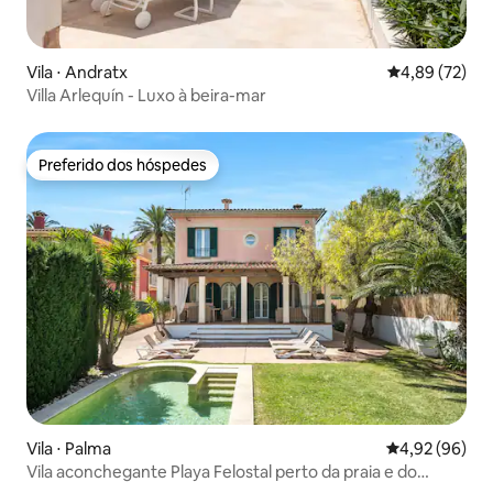
Vila ⋅ Andratx
4,89 de uma a
4,89 (72)
Villa Arlequín - Luxo à beira-mar
Preferido dos hóspedes
Preferido dos hóspedes
Vila ⋅ Palma
4,92 de uma a
4,92 (96)
Vila aconchegante Playa Felostal perto da praia e do
aeroporto