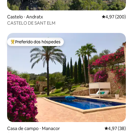
Castelo ⋅ Andratx
4,97 de uma ava
4,97 (200)
CASTELO DE SANT ELM
Preferido dos hóspedes
Entre os melhores preferidos dos hóspedes
Casa de campo ⋅ Manacor
4,97 de uma a
4,97 (38)