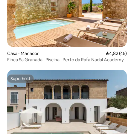
Casa ⋅ Manacor
4,82 de uma a
4,82 (45)
Finca Sa Granada I Piscina I Perto da Rafa Nadal Academy
Superhost
Superhost