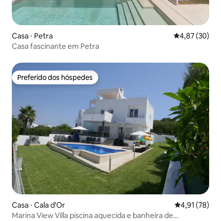
Casa ⋅ Petra
4,87 de uma a
4,87 (30)
Casa fascinante em Petra
Preferido dos hóspedes
Preferido dos hóspedes
Casa ⋅ Cala d'Or
4,91 de uma a
4,91 (78)
Marina View Villa piscina aquecida e banheira de