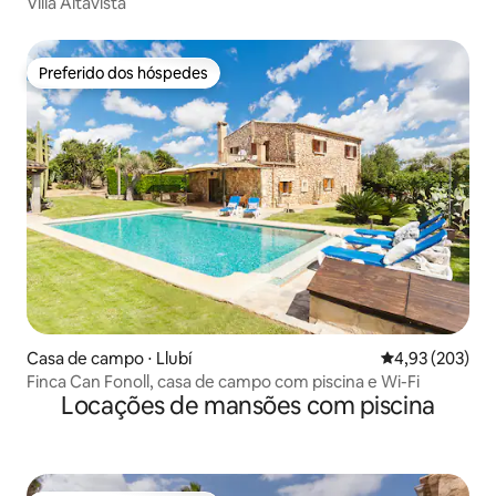
Villa Altavista
Preferido dos hóspedes
Preferido dos hóspedes
Casa de campo ⋅ Llubí
4,93 de uma av
4,93 (203)
Finca Can Fonoll, casa de campo com piscina e Wi-Fi
Locações de mansões com piscina