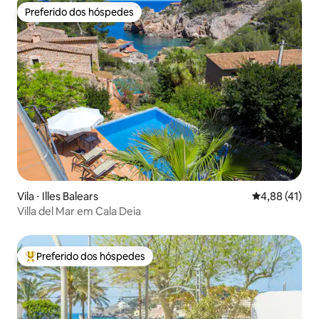
Preferido dos hóspedes
Preferido dos hóspedes
Vila ⋅ Illes Balears
4,88 de uma a
4,88 (41)
Villa del Mar em Cala Deia
Preferido dos hóspedes
Entre os melhores preferidos dos hóspedes