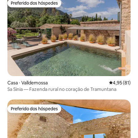
Preferido dos hóspedes
Preferido dos hóspedes
Casa ⋅ Valldemossa
4,95 de uma a
4,95 (81)
Sa Sinia — Fazenda rural no coração de Tramuntana
Preferido dos hóspedes
Preferido dos hóspedes