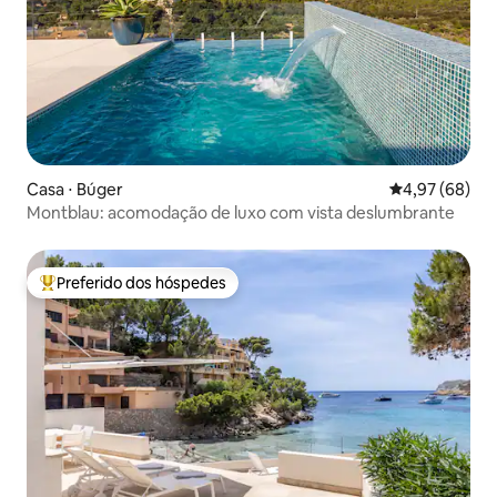
Casa ⋅ Búger
4,97 de uma a
4,97 (68)
Montblau: acomodação de luxo com vista deslumbrante
Preferido dos hóspedes
Entre os melhores preferidos dos hóspedes