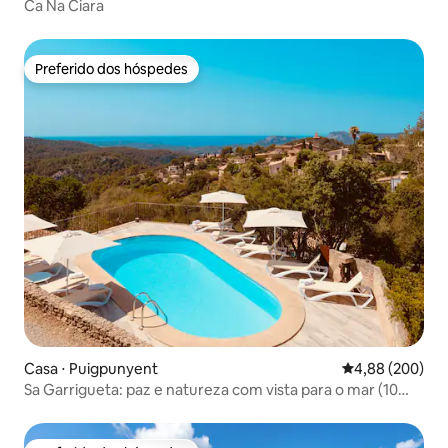
Ca Na Ciara
Preferido dos hóspedes
Preferido dos hóspedes
Casa ⋅ Puigpunyent
4,88 de uma ava
4,88 (200)
Sa Garrigueta: paz e natureza com vista para o mar (10
pessoas)