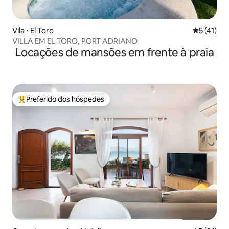
Vila ⋅ El Toro
5 de uma a
5 (41)
VILLA EM EL TORO, PORT ADRIANO
Locações de mansões em frente à praia
Preferido dos hóspedes
Entre os melhores preferidos dos hóspedes