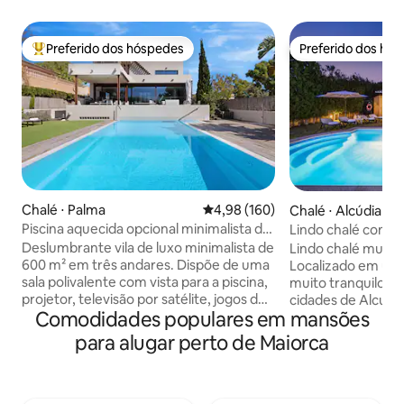
Preferido dos hóspedes
Preferido dos hó
Entre os melhores preferidos dos hóspedes
Preferido dos hó
Chalé ⋅ Palma
4,98 de uma avaliação média de 
4,98 (160)
Chalé ⋅ Alcúdia
Piscina aquecida opcional minimalista de
Lindo chalé com p
cristal Villamina
Wi-Fi
Deslumbrante vila de luxo minimalista de
Lindo chalé muito
600 m² em três andares. Dispõe de uma
Localizado em uma
sala polivalente com vista para a piscina,
muito tranquilo e 
projetor, televisão por satélite, jogos de
cidades de Alcudia e Poll
Comodidades populares em mansões
vídeo, discoteca e academia. Piscina
famílias com e sem
privativa (9 x 5 m) com hidromassagem e
que gostam de des
para alugar perto de Maiorca
iluminação multicolorida, coberta de
bicicleta. Tem tudo o que você precisa
novembro a abril. Aquecimento da
para tornar suas f
piscina disponível mediante solicitação
confortáveis... Ar
por uma taxa adicional. A piscina e o
churrasqueira, pi