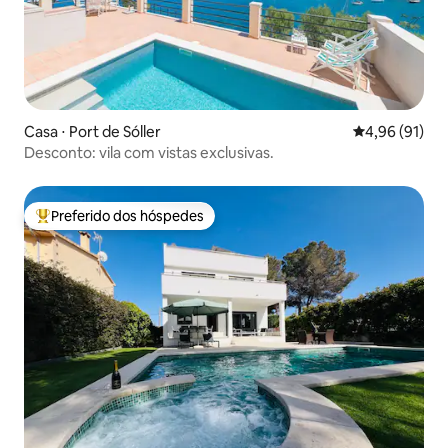
Casa ⋅ Port de Sóller
4,96 de uma a
4,96 (91)
Desconto: vila com vistas exclusivas.
Preferido dos hóspedes
Entre os melhores preferidos dos hóspedes