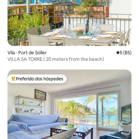
Vila ⋅ Port de Sóller
5 de uma a
5 (85)
VILLA SA TORRE.( 20 meters from the beach)
Preferido dos hóspedes
Entre os melhores preferidos dos hóspedes