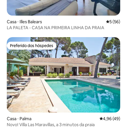
Casa ⋅ Illes Balears
5 de uma a
5 (56)
LA PALETA - CASA NA PRIMEIRA LINHA DA PRAIA
Preferido dos hóspedes
Preferido dos hóspedes
Casa ⋅ Palma
4,96 de uma a
4,96 (49)
Novo! Villa Las Maravillas, a 3 minutos da praia