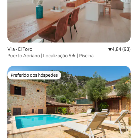
Vila ⋅ El Toro
4,84 de uma a
4,84 (93)
Puerto Adriano | Localização 5★ | Piscina
Preferido dos hóspedes
Preferido dos hóspedes