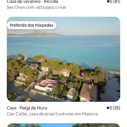
Casa de veraneio ⋅ Alcúdia
5 de uma a
5 (81)
Ses Ones com vista para o mar
Preferido dos hóspedes
Preferido dos hóspedes
Casa ⋅ Platja de Muro
5 de uma a
5 (25)
Can Catlar, casa de praia 5 estrelas em Maiorca