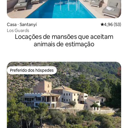
Casa ⋅ Santanyí
4,96 de uma a
4,96 (53)
Los Guards
Locações de mansões que aceitam
animais de estimação
Preferido dos hóspedes
Preferido dos hóspedes