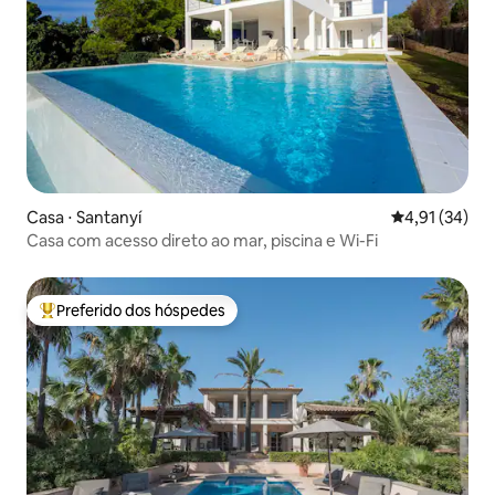
Casa ⋅ Santanyí
4,91 de uma a
4,91 (34)
Casa com acesso direto ao mar, piscina e Wi-Fi
Preferido dos hóspedes
Entre os melhores preferidos dos hóspedes