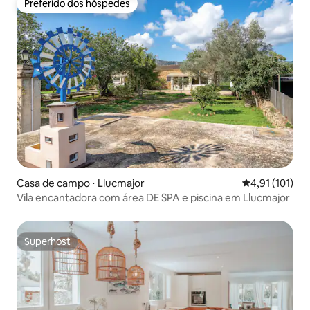
Preferido dos hóspedes
Preferido dos hóspedes
Casa de campo ⋅ Llucmajor
4,91 de uma av
4,91 (101)
Vila encantadora com área DE SPA e piscina em Llucmajor
Superhost
Superhost