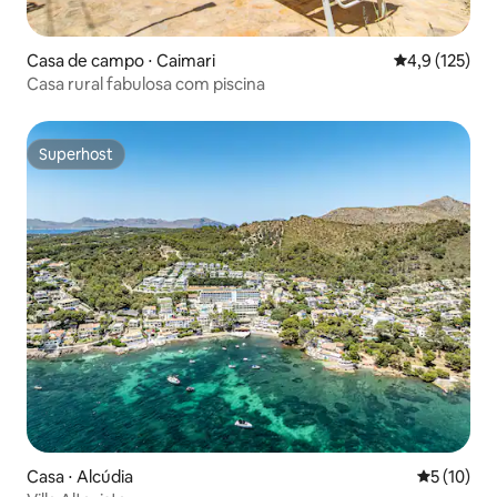
Casa de campo ⋅ Caimari
4,9 de uma av
4,9 (125)
Casa rural fabulosa com piscina
Superhost
Superhost
Casa ⋅ Alcúdia
5 de uma a
5 (10)