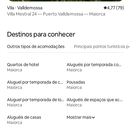
Vila ⋅ Valldemossa
4,77 de uma a
4,77 (79)
Villa Mestral 24 — Puerto Valldemossa — Maiorca
Destinos para conhecer
Outros tipos de acomodações
Principais pontos turísticos po
Quartos de hotel
Aluguéis por temporada com acesso à praia
Maiorca
Maiorca
Aluguel por temporada de casas de veraneio
Pousadas
Maiorca
Maiorca
Aluguel por temporada de lofts
Aluguéis de espaços que aceitam animais de estimação
Maiorca
Maiorca
Aluguéis de casas
Mostrar mais
Maiorca