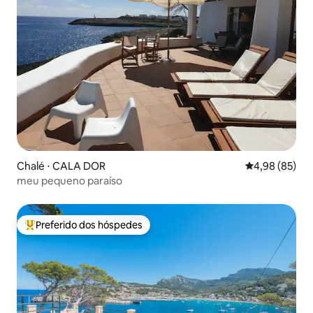
Chalé ⋅ CALA DOR
4,98 de uma a
4,98 (85)
meu pequeno paraíso
Preferido dos hóspedes
Entre os melhores preferidos dos hóspedes