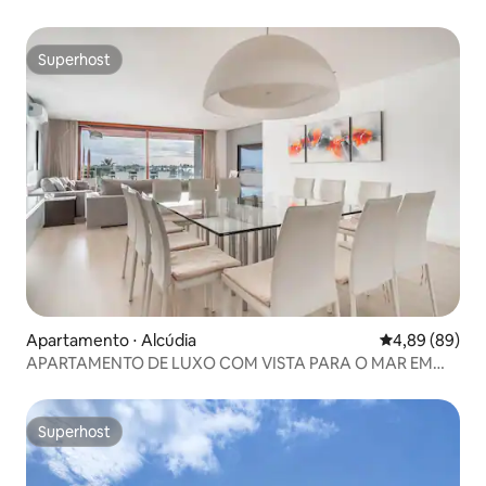
Superhost
Superhost
Apartamento ⋅ Alcúdia
4,89 de uma av
4,89 (89)
APARTAMENTO DE LUXO COM VISTA PARA O MAR EM
PUERTO DE ALCUDIA
Superhost
Superhost