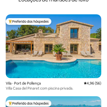
Preferido dos hóspedes
Entre os melhores preferidos dos hóspedes
Vila ⋅ Port de Pollença
4,96 de uma a
4,96 (56)
Villa Casa del Pinaret com piscina privada.
Preferido dos hóspedes
Entre os melhores preferidos dos hóspedes