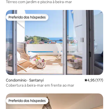
Térreo com jardim e piscina à beira-mar
Preferido dos hóspedes
Preferido dos hóspedes
Condomínio ⋅ Santanyí
4,95 de uma av
4,95 (177)
Cobertura à beira-mar em frente ao mar
Preferido dos hóspedes
Preferido dos hóspedes