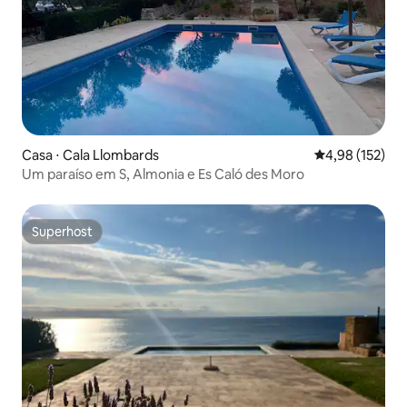
Casa ⋅ Cala Llombards
4,98 de uma av
4,98 (152)
Um paraíso em S, Almonia e Es Caló des Moro
Superhost
Superhost