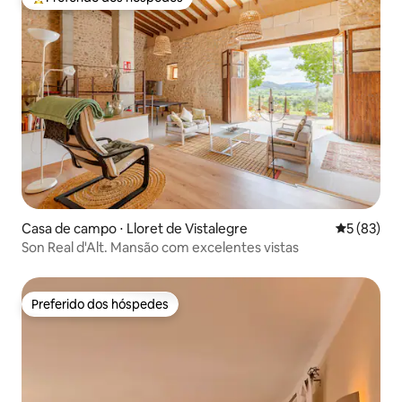
Entre os melhores preferidos dos hóspedes
Casa de campo ⋅ Lloret de Vistalegre
5 de uma a
5 (83)
Son Real d'Alt. Mansão com excelentes vistas
Preferido dos hóspedes
Preferido dos hóspedes