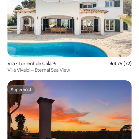
Vila ⋅ Torrent de Cala Pi
4,79 de uma a
4,79 (72)
Villa Vivaldi – Eternal Sea View
Superhost
Superhost