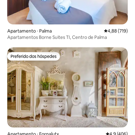
Apartamento ⋅ Palma
4,88 de uma av
4,88 (719)
Apartamentos Borne Suites TI, Centro de Palma
Preferido dos hóspedes
Preferido dos hóspedes
Apartamento ⋅ Fornalutx
4,9 de uma av
4,9 (406)