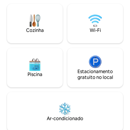
anytime via Whatsap for concierge
por uma taxa adicio
services and also to help you with
terraço têm novos
anything you need. This accommodation
antiderrapantes p
is for adults only. Storing bicycles inside
Churrasqueira, jard
the apartment or in the building’s
bicicletas, ar con
Cozinha
Wi-Fi
common areas is not permitted.
residencial e carr
Cleaning of the kitchen and any utensils
elétrico.
used during the stay is the responsibility
of the guest.
Estacionamento
Piscina
gratuito no local
Ar-condicionado