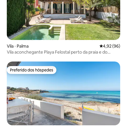
Vila ⋅ Palma
4,92 de uma a
4,92 (96)
Vila aconchegante Playa Felostal perto da praia e do
aeroporto
Preferido dos hóspedes
Preferido dos hóspedes