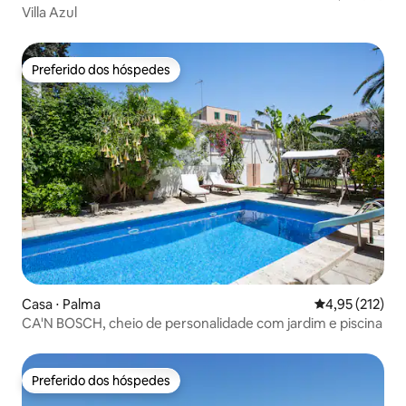
Villa Azul
Preferido dos hóspedes
Preferido dos hóspedes
Casa ⋅ Palma
4,95 de uma av
4,95 (212)
CA'N BOSCH, cheio de personalidade com jardim e piscina
Preferido dos hóspedes
Preferido dos hóspedes