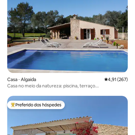
Casa ⋅ Algaida
4,91 de uma av
4,91 (267)
Casa no meio da natureza: piscina, terraço...
Preferido dos hóspedes
Entre os melhores preferidos dos hóspedes