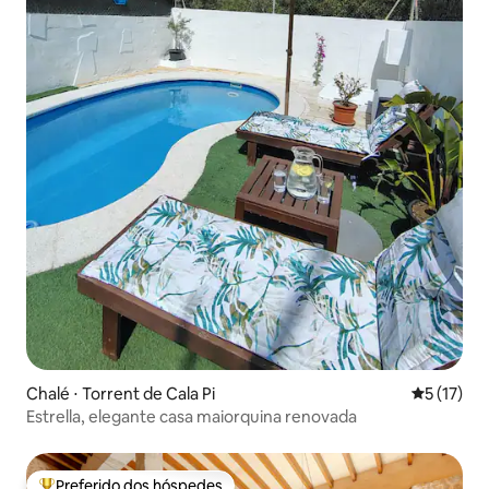
Chalé ⋅ Torrent de Cala Pi
5 de uma a
5 (17)
Estrella, elegante casa maiorquina renovada
Preferido dos hóspedes