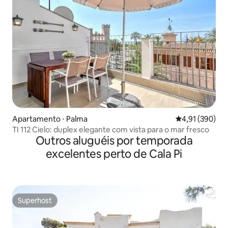
Apartamento ⋅ Palma
4,91 de uma av
4,91 (390)
TI 112 Cielo: duplex elegante com vista para o mar fresco
Outros aluguéis por temporada
excelentes perto de Cala Pi
Superhost
Superhost