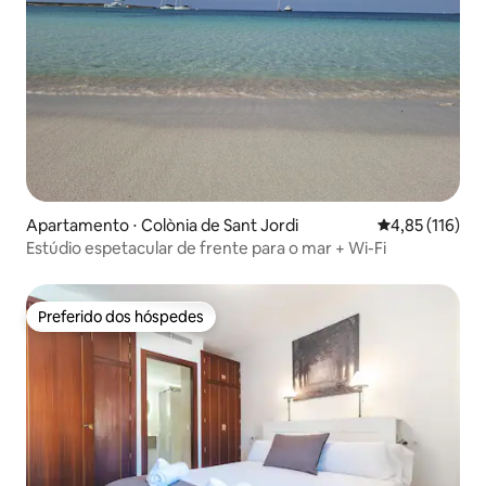
Apartamento ⋅ Colònia de Sant Jordi
4,85 de uma av
4,85 (116)
Estúdio espetacular de frente para o mar + Wi-Fi
Preferido dos hóspedes
Preferido dos hóspedes