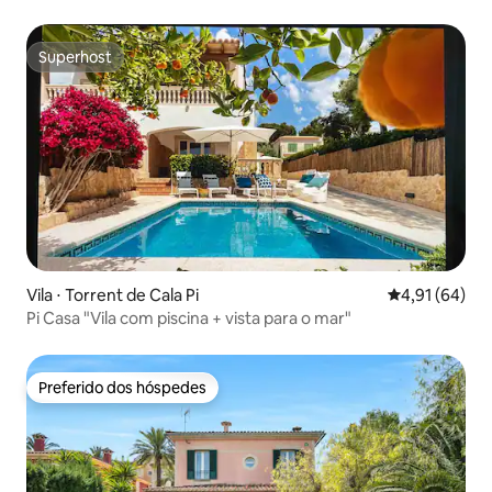
Superhost
Superhost
Vila ⋅ Torrent de Cala Pi
4,91 de uma a
4,91 (64)
Pi Casa "Vila com piscina + vista para o mar"
Preferido dos hóspedes
Preferido dos hóspedes