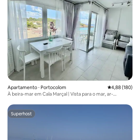
Apartamento ⋅ Portocolom
4,88 de uma av
4,88 (180)
À beira-mar em Cala Marçal | Vista para o mar, ar-
condicionado, moderno
Superhost
Superhost