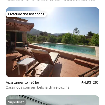
Palma.
Preferido dos hóspedes
Preferido dos hóspedes
Apartamento ⋅ Sóller
4,93 de uma av
4,93 (210)
Casa nova com um belo jardim e piscina
Superhost
Superhost