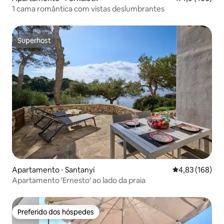
1 cama romântica com vistas deslumbrantes
Superhost
Superhost
Apartamento ⋅ Santanyí
4,83 de uma av
4,83 (168)
Apartamento 'Ernesto' ao lado da praia
Preferido dos hóspedes
Preferido dos hóspedes