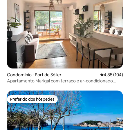
Condomínio ⋅ Port de Sóller
4,85 de uma av
4,85 (104)
Apartamento Marigal com terraço e ar-condicionado
perto do mar
Preferido dos hóspedes
Preferido dos hóspedes