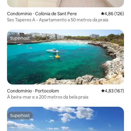
Condomínio ⋅ Colònia de Sant Pere
4,86 de uma av
4,86 (126)
Ses Taperes A - Apartamento a 50 metros da praia
Superhost
Superhost
Condomínio ⋅ Portocolom
4,83 de uma av
4,83 (167)
À beira-mar e a 200 metros da bela praia
Superhost
Superhost