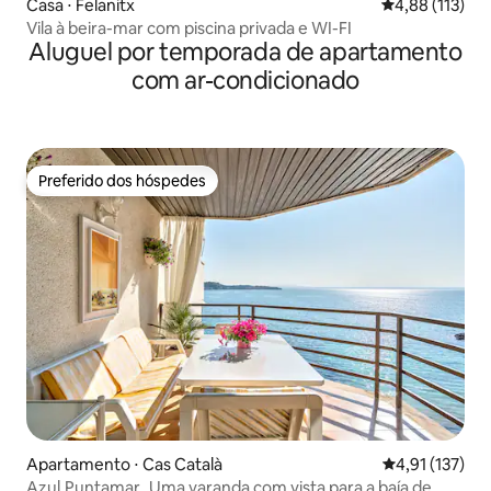
Casa ⋅ Felanitx
4,88 de uma av
4,88 (113)
Vila à beira-mar com piscina privada e WI-FI
Aluguel por temporada de apartamento
com ar-condicionado
Preferido dos hóspedes
Preferido dos hóspedes
Apartamento ⋅ Cas Català
4,91 de uma av
4,91 (137)
Azul.Puntamar_Uma varanda com vista para a baía de