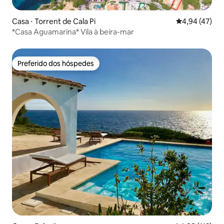
Casa ⋅ Torrent de Cala Pi
4,94 de uma a
4,94 (47)
*Casa Aguamarina* Vila à beira-mar
Preferido dos hóspedes
Preferido dos hóspedes