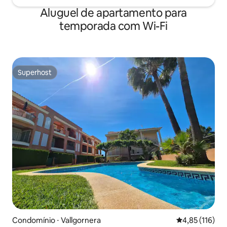
Aluguel de apartamento para
temporada com Wi-Fi
Superhost
Superhost
Condomínio ⋅ Vallgornera
4,85 de uma av
4,85 (116)