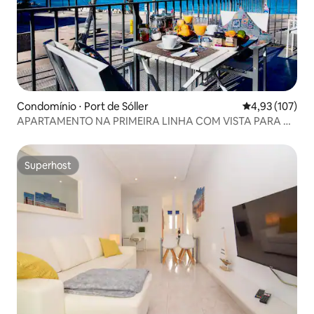
Condomínio ⋅ Port de Sóller
4,93 de uma av
4,93 (107)
APARTAMENTO NA PRIMEIRA LINHA COM VISTA PARA O
MAR.
Superhost
Superhost