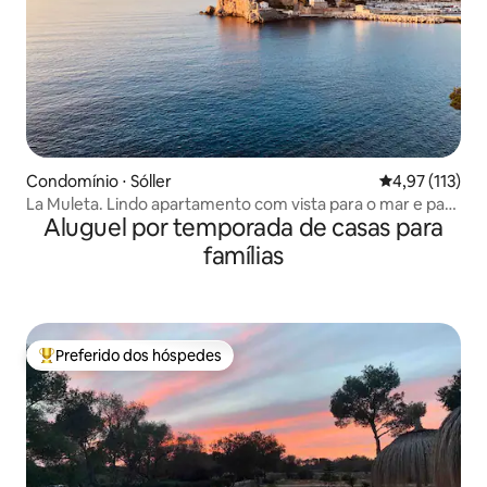
Condomínio ⋅ Sóller
4,97 de uma av
4,97 (113)
La Muleta. Lindo apartamento com vista para o mar e para
Aluguel por temporada de casas para
o porto
famílias
Preferido dos hóspedes
Entre os melhores preferidos dos hóspedes