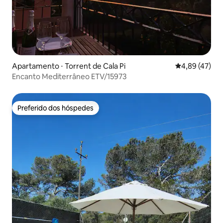
Apartamento ⋅ Torrent de Cala Pi
4,89 de uma a
4,89 (47)
Encanto Mediterrâneo ETV/15973
Preferido dos hóspedes
Preferido dos hóspedes