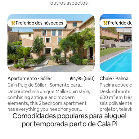
outros aspectos.
Preferido dos hóspedes
Preferido dos 
Entre os melhores preferidos dos hóspedes
Entre os melhore
Apartamento ⋅ Sóller
4,95 de uma avaliação média de 
4,95 (560)
Chalé ⋅ Palma
Ca'n Puig de Sòller · Somente para
Piscina aquecida o
adultos (+12), Apart...
cristal Villamina
Decorated in a unique Mallorquin style,
Deslumbrante vila 
combining antique and modern
600 m² em três an
elements, this 2 bedroom apartment
sala polivalente co
has everything you need for your
projetor, televisão
Comodidades populares para aluguel
holiday on the island. Each bedroom has
vídeo, discoteca e
its own bathroom and the living area
privativa (9 x 5 
por temporada perto de Cala Pi
features a comfortable sofa, dining
iluminação multico
space and a Kitchen. Perfect for a stay
novembro a abril
with friends or Family. We are available
piscina disponível