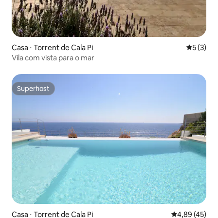
Casa ⋅ Torrent de Cala Pi
5 de uma 
5 (3)
Vila com vista para o mar
Superhost
Superhost
Casa ⋅ Torrent de Cala Pi
4,89 de uma a
4,89 (45)