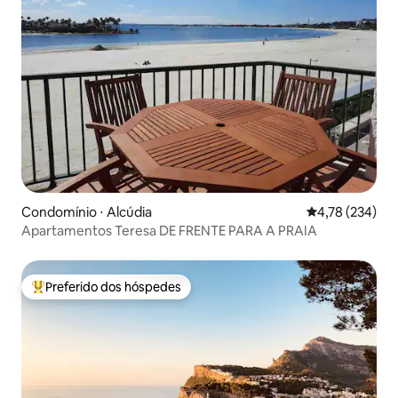
Condomínio ⋅ Alcúdia
4,78 de uma av
4,78 (234)
Apartamentos Teresa DE FRENTE PARA A PRAIA
Preferido dos hóspedes
Entre os melhores preferidos dos hóspedes