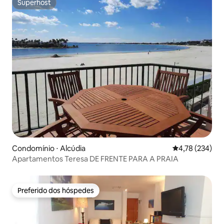
Superhost
Superhost
Condomínio ⋅ Alcúdia
4,78 de uma av
4,78 (234)
Apartamentos Teresa DE FRENTE PARA A PRAIA
Preferido dos hóspedes
Preferido dos hóspedes