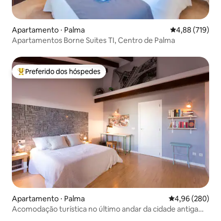
Apartamento ⋅ Palma
4,88 de uma av
4,88 (719)
Apartamentos Borne Suites TI, Centro de Palma
Preferido dos hóspedes
Entre os melhores preferidos dos hóspedes
Apartamento ⋅ Palma
4,96 de uma ava
4,96 (280)
Acomodação turística no último andar da cidade antiga
TI153