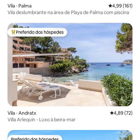
Vila ⋅ Palma
4,99 de uma av
4,99 (161)
Vila deslumbrante na área de Playa de Palma com piscina
Preferido dos hóspedes
Entre os melhores preferidos dos hóspedes
Vila ⋅ Andratx
4,89 de uma a
4,89 (72)
Villa Arlequín - Luxo à beira-mar
Preferido dos hóspedes