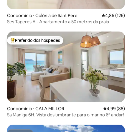
Condomínio ⋅ Colònia de Sant Pere
4,86 de uma av
4,86 (126)
Ses Taperes A - Apartamento a 50 metros da praia
Preferido dos hóspedes
Entre os melhores preferidos dos hóspedes
Condomínio ⋅ CALA MILLOR
4,99 de uma av
4,99 (88)
Sa Maniga 6H. Vista deslumbrante para o mar no 6º andar!