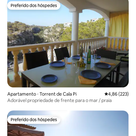
Preferido dos hóspedes
Preferido dos hóspedes
Apartamento ⋅ Torrent de Cala Pi
4,86 de uma av
4,86 (223)
Adorável propriedade de frente para o mar / praia
Preferido dos hóspedes
Preferido dos hóspedes