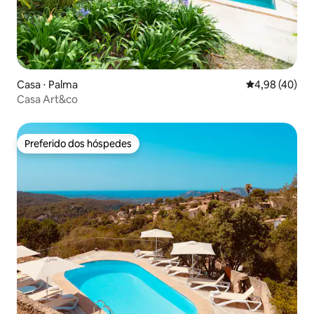
Casa ⋅ Palma
4,98 de uma a
4,98 (40)
Casa Art&co
Preferido dos hóspedes
Preferido dos hóspedes