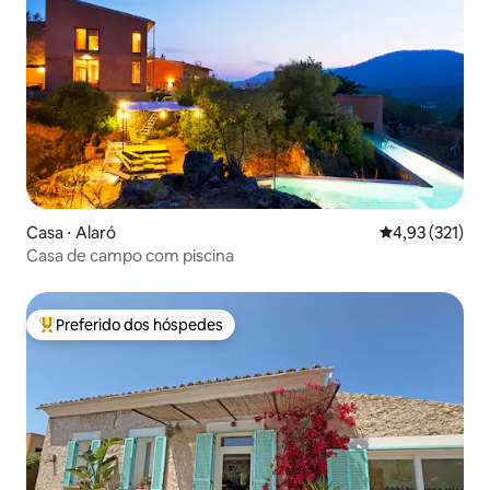
Casa ⋅ Alaró
4,93 de uma av
4,93 (321)
Casa de campo com piscina
Preferido dos hóspedes
Entre os melhores preferidos dos hóspedes