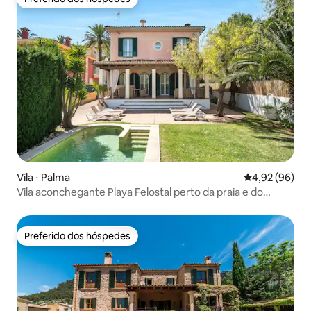
Preferido dos hóspedes
Vila ⋅ Palma
4,92 de uma a
4,92 (96)
Vila aconchegante Playa Felostal perto da praia e do
aeroporto
Preferido dos hóspedes
Preferido dos hóspedes