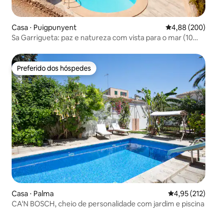
Casa ⋅ Puigpunyent
4,88 de uma ava
4,88 (200)
Sa Garrigueta: paz e natureza com vista para o mar (10
pessoas)
Preferido dos hóspedes
Preferido dos hóspedes
Casa ⋅ Palma
4,95 de uma av
4,95 (212)
CA'N BOSCH, cheio de personalidade com jardim e piscina