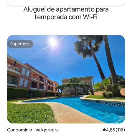
Aluguel de apartamento para
temporada com Wi-Fi
Superhost
Superhost
Condomínio ⋅ Vallgornera
4,85 de uma av
4,85 (116)