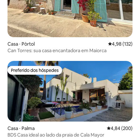
Casa ⋅ Pòrtol
4,98 de uma av
4,98 (132)
Can Torres: sua casa encantadora em Maiorca
Preferido dos hóspedes
Preferido dos hóspedes
Casa ⋅ Palma
4,84 de uma ava
4,84 (200)
BDS Casa ideal ao lado da praia de Cala Mayor