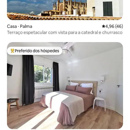
Casa ⋅ Palma
4,96 de uma a
4,96 (46)
Terraço espetacular com vista para a catedral e churrasco
Preferido dos hóspedes
Entre os melhores preferidos dos hóspedes