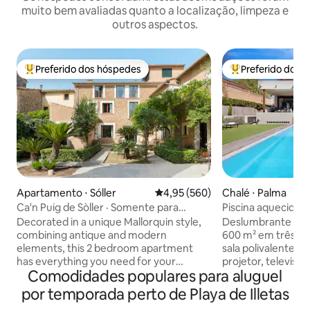
muito bem avaliadas quanto a localização, limpeza e
outros aspectos.
Preferido dos hóspedes
Preferido dos 
Entre os melhores preferidos dos hóspedes
Entre os melhore
Apartamento ⋅ Sóller
4,95 de uma avaliação média de 
4,95 (560)
Chalé ⋅ Palma
Ca'n Puig de Sòller · Somente para
Piscina aquecida o
adultos (+12), Apart...
cristal Villamina
Decorated in a unique Mallorquin style,
Deslumbrante vila 
combining antique and modern
600 m² em três an
elements, this 2 bedroom apartment
sala polivalente co
has everything you need for your
projetor, televisão
Comodidades populares para aluguel
holiday on the island. Each bedroom has
vídeo, discoteca e
its own bathroom and the living area
privativa (9 x 5 
por temporada perto de Playa de Illetas
features a comfortable sofa, dining
iluminação multico