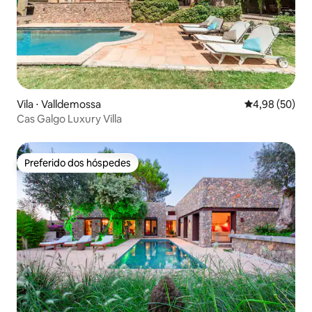
Vila ⋅ Valldemossa
4,98 de uma a
4,98 (50)
Cas Galgo Luxury Villa
Preferido dos hóspedes
Preferido dos hóspedes