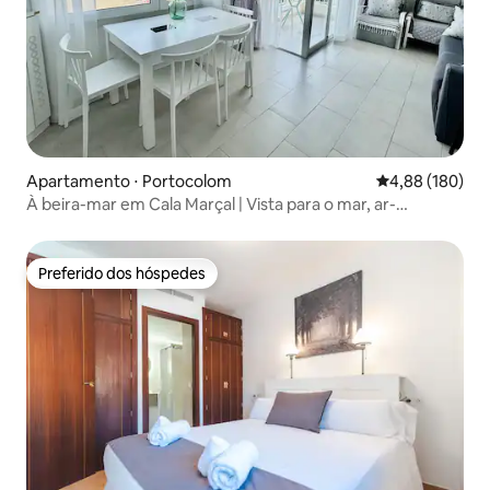
Apartamento ⋅ Portocolom
4,88 de uma av
4,88 (180)
À beira-mar em Cala Marçal | Vista para o mar, ar-
condicionado, moderno
Preferido dos hóspedes
Preferido dos hóspedes