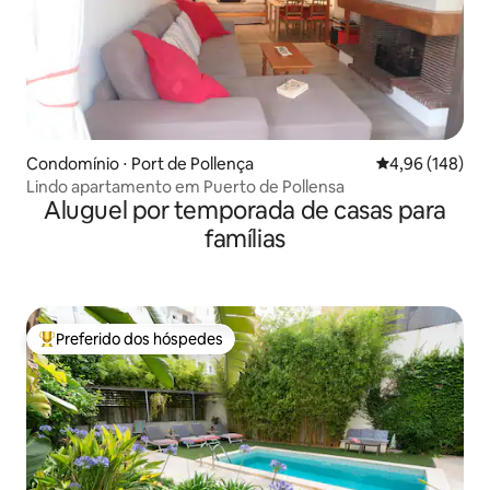
Condomínio ⋅ Port de Pollença
4,96 de uma av
4,96 (148)
Lindo apartamento em Puerto de Pollensa
Aluguel por temporada de casas para
famílias
Preferido dos hóspedes
Entre os melhores preferidos dos hóspedes