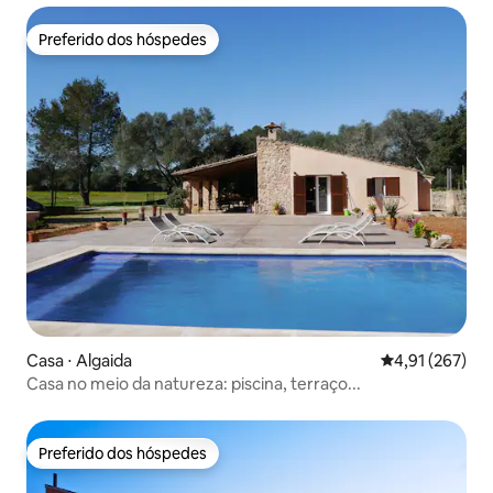
Preferido dos hóspedes
Preferido dos hóspedes
Casa ⋅ Algaida
4,91 de uma av
4,91 (267)
Casa no meio da natureza: piscina, terraço...
Preferido dos hóspedes
Preferido dos hóspedes