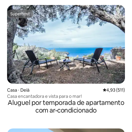
Superhost
Superhost
Casa ⋅ Deià
4,93 de uma av
4,93 (511)
Casa encantadora e vista para o mar!
Aluguel por temporada de apartamento
com ar-condicionado