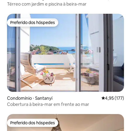
Térreo com jardim e piscina à beira-mar
Preferido dos hóspedes
Preferido dos hóspedes
Condomínio ⋅ Santanyí
4,95 de uma av
4,95 (177)
Cobertura à beira-mar em frente ao mar
Preferido dos hóspedes
Preferido dos hóspedes