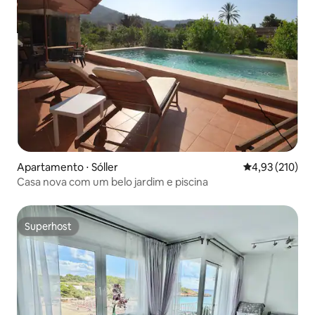
Apartamento ⋅ Sóller
4,93 de uma av
4,93 (210)
Casa nova com um belo jardim e piscina
Superhost
Superhost