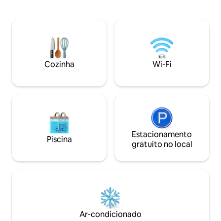
space and a Kitchen. Perfect for a stay
novembro a abril
with friends or Family. We are available
piscina disponível
anytime via Whatsap for concierge
por uma taxa adicio
services and also to help you with
terraço têm novos
anything you need. This accommodation
antiderrapantes p
is for adults only. Storing bicycles inside
Churrasqueira, jard
the apartment or in the building’s
bicicletas, ar con
Cozinha
Wi-Fi
common areas is not permitted.
residencial e carr
Cleaning of the kitchen and any utensils
elétrico.
used during the stay is the responsibility
of the guest.
Estacionamento
Piscina
gratuito no local
Ar-condicionado