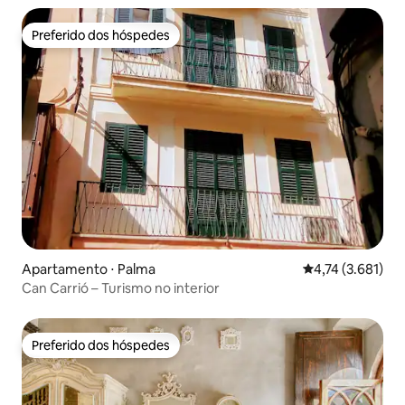
Preferido dos hóspedes
Preferido dos hóspedes
Apartamento ⋅ Palma
4,74 de uma aval
4,74 (3.681)
Can Carrió – Turismo no interior
Preferido dos hóspedes
Preferido dos hóspedes