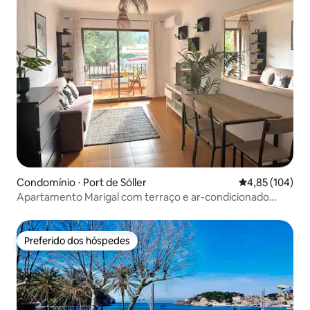
Condomínio ⋅ Port de Sóller
4,85 de uma av
4,85 (104)
Apartamento Marigal com terraço e ar-condicionado
perto do mar
Preferido dos hóspedes
Preferido dos hóspedes