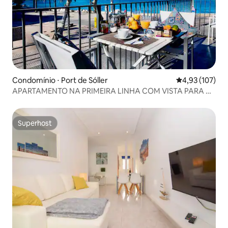
Condomínio ⋅ Port de Sóller
4,93 de uma av
4,93 (107)
APARTAMENTO NA PRIMEIRA LINHA COM VISTA PARA O
MAR.
Superhost
Superhost