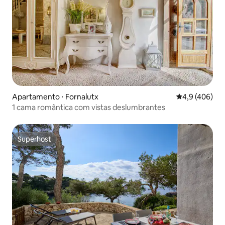
Apartamento ⋅ Fornalutx
4,9 de uma av
4,9 (406)
1 cama romântica com vistas deslumbrantes
Superhost
Superhost