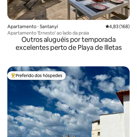
Apartamento ⋅ Santanyí
4,83 de uma av
4,83 (168)
Apartamento 'Ernesto' ao lado da praia
Outros aluguéis por temporada
excelentes perto de Playa de Illetas
Preferido dos hóspedes
Entre os melhores preferidos dos hóspedes