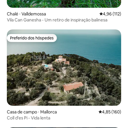
Chalé ⋅ Valldemossa
4,96 de uma av
4,96 (112)
Vila Can Ganesha - Um retiro de inspiração balinesa
Preferido dos hóspedes
Preferido dos hóspedes
Casa de campo ⋅ Mallorca
4,85 de uma av
4,85 (160)
Coll d'es Pi - Vida lenta