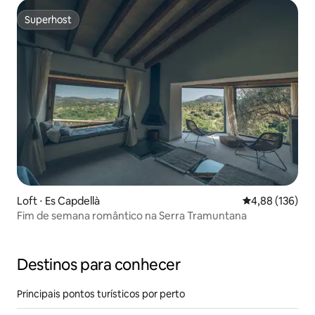
Superhost
Superhost
Loft ⋅ Es Capdellà
4,88 de uma av
4,88 (136)
Fim de semana romântico na Serra Tramuntana
Destinos para conhecer
Principais pontos turísticos por perto