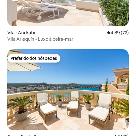
Vila ⋅ Andratx
4,89 de uma a
4,89 (72)
Villa Arlequín - Luxo à beira-mar
Preferido dos hóspedes
Preferido dos hóspedes