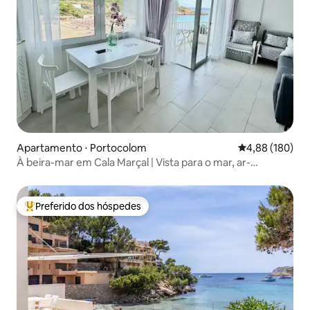
Apartamento ⋅ Portocolom
4,88 de uma av
4,88 (180)
À beira-mar em Cala Marçal | Vista para o mar, ar-
condicionado, moderno
Preferido dos hóspedes
Entre os melhores preferidos dos hóspedes