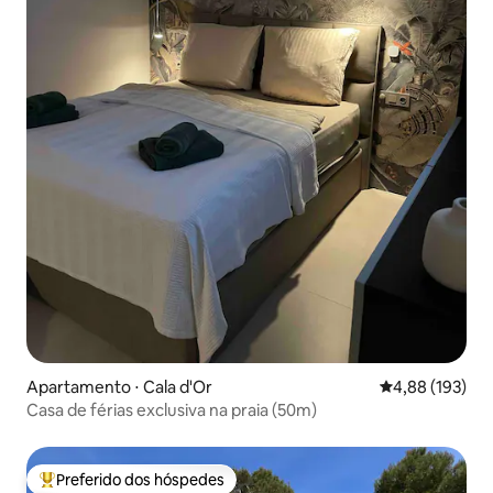
Apartamento ⋅ Cala d'Or
4,88 de uma av
4,88 (193)
Casa de férias exclusiva na praia (50m)
Preferido dos hóspedes
Entre os melhores preferidos dos hóspedes