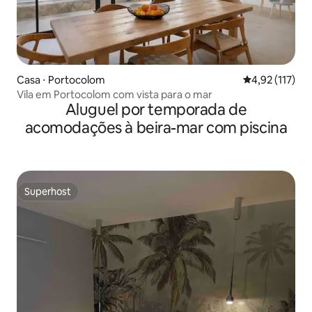
Casa ⋅ Portocolom
4,92 de uma av
4,92 (117)
Vila em Portocolom com vista para o mar
Aluguel por temporada de
acomodações à beira-mar com piscina
Superhost
Superhost