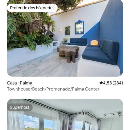
Preferido dos hóspedes
Preferido dos hóspedes
Casa ⋅ Palma
4,83 de uma ava
4,83 (284)
Townhouse/Beach/Promenade/Palma Center
Superhost
Superhost