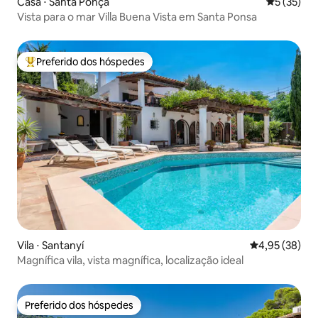
Casa ⋅ Santa Ponça
5 de uma a
5 (35)
Vista para o mar Villa Buena Vista em Santa Ponsa
Preferido dos hóspedes
Entre os melhores preferidos dos hóspedes
Vila ⋅ Santanyí
4,95 de uma a
4,95 (38)
Magnífica vila, vista magnífica, localização ideal
Preferido dos hóspedes
Preferido dos hóspedes