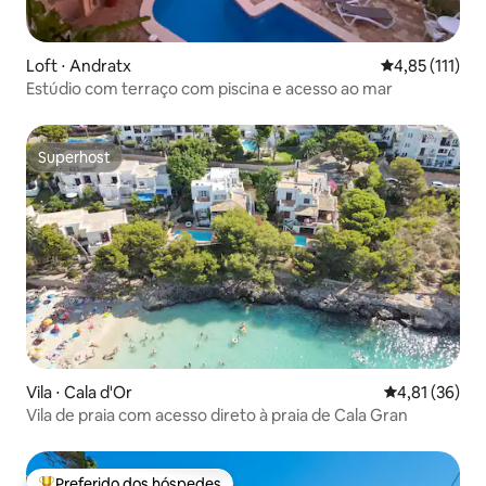
Loft ⋅ Andratx
4,85 de uma av
4,85 (111)
Estúdio com terraço com piscina e acesso ao mar
Superhost
Superhost
Vila ⋅ Cala d'Or
4,81 de uma a
4,81 (36)
Vila de praia com acesso direto à praia de Cala Gran
Preferido dos hóspedes