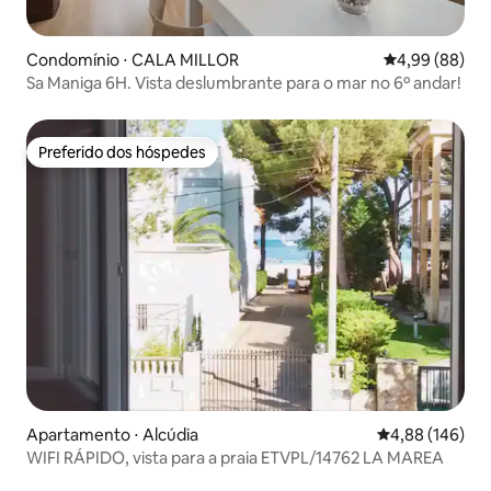
Condomínio ⋅ CALA MILLOR
4,99 de uma av
4,99 (88)
Sa Maniga 6H. Vista deslumbrante para o mar no 6º andar!
Preferido dos hóspedes
Preferido dos hóspedes
Apartamento ⋅ Alcúdia
4,88 de uma av
4,88 (146)
WIFI RÁPIDO, vista para a praia ETVPL/14762 LA MAREA