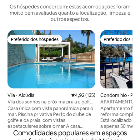
Os hóspedes concordam: estas acomodações foram
muito bem avaliadas quanto a localização, limpeza e
outros aspectos.
Preferido dos hóspedes
Preferido dos hó
Preferido dos hóspedes
Preferido dos hó
Vila ⋅ Alcúdia
4,92 de uma avaliação média de 
4,92 (135)
Condomínio ⋅ Port 
Vila dos sonhos na próxima praia e golfe.
APARTAMENTO NA
Vistas incríveis
COM VISTA PARA 
Casa única com vista panorâmica para o
Apartamento fant
mar. Piscina privativa Perto do clube de
reforma completa 
golfe e da praia, com vistas
Está localizado na 
espetaculares sobre o mar A casa
a apenas 50 metr
Comodidades populares em espaços
situada em 800 m2 com 357 m2 de área
equipamentos co
de estar. Área de estar espaçosa, sala de
varanda com mesa 