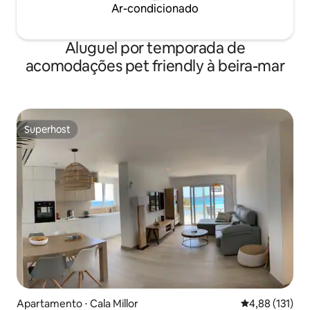
Ar-condicionado
Aluguel por temporada de
acomodações pet friendly à beira-mar
Superhost
Superhost
Apartamento ⋅ Cala Millor
4,88 de uma av
4,88 (131)