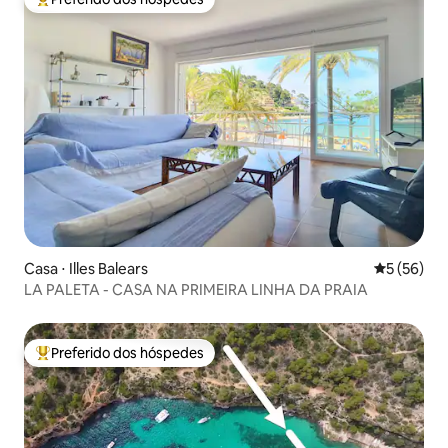
Entre os melhores preferidos dos hóspedes
Casa ⋅ Illes Balears
5 de uma a
5 (56)
LA PALETA - CASA NA PRIMEIRA LINHA DA PRAIA
Preferido dos hóspedes
Entre os melhores preferidos dos hóspedes