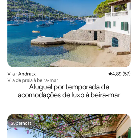
Vila ⋅ Andratx
4,89 de uma a
4,89 (57)
Vila de praia à beira-mar
Aluguel por temporada de
acomodações de luxo à beira-mar
Superhost
Superhost