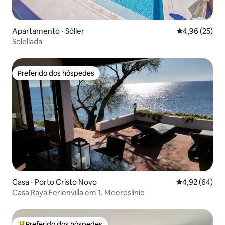
Apartamento ⋅ Sóller
4,96 de uma a
4,96 (25)
Solellada
Preferido dos hóspedes
Preferido dos hóspedes
Casa ⋅ Porto Cristo Novo
4,92 de uma a
4,92 (64)
Casa Raya Ferienvilla em 1. Meereslinie
Preferido dos hóspedes