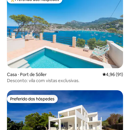
Entre os melhores preferidos dos hóspedes
Casa ⋅ Port de Sóller
4,96 de uma a
4,96 (91)
Desconto: vila com vistas exclusivas.
Preferido dos hóspedes
Preferido dos hóspedes