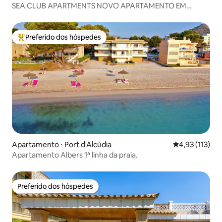
SEA CLUB APARTMENTS NOVO APARTAMENTO EM
FRENTE À PRAIA
Preferido dos hóspedes
Entre os melhores preferidos dos hóspedes
Apartamento ⋅ Port d'Alcúdia
4,93 de uma av
4,93 (113)
Apartamento Albers 1ª linha da praia.
Preferido dos hóspedes
Preferido dos hóspedes