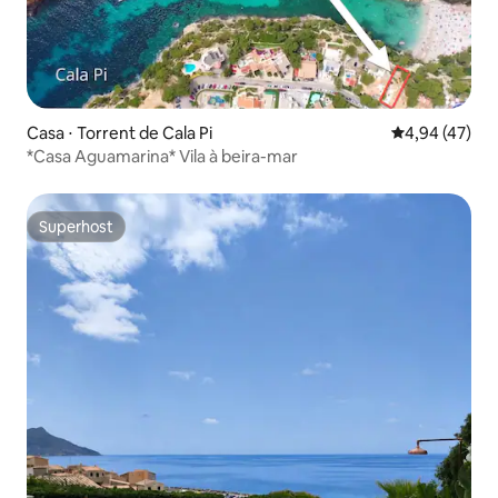
Casa ⋅ Torrent de Cala Pi
4,94 de uma a
4,94 (47)
*Casa Aguamarina* Vila à beira-mar
Superhost
Superhost