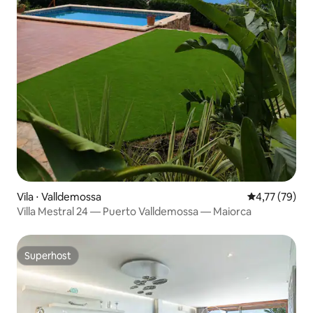
Vila ⋅ Valldemossa
4,77 de uma a
4,77 (79)
Villa Mestral 24 — Puerto Valldemossa — Maiorca
Superhost
Superhost