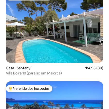
Casa ⋅ Santanyí
4,96 de uma av
4,96 (80)
Villa Boira 10 (paraíso em Maiorca)
Preferido dos hóspedes
Entre os melhores preferidos dos hóspedes