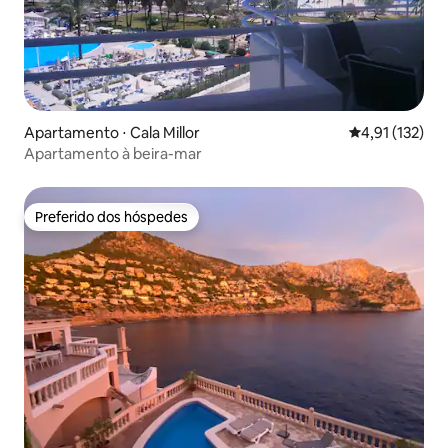
Apartamento ⋅ Cala Millor
4,91 de uma av
4,91 (132)
Apartamento à beira-mar
Preferido dos hóspedes
Preferido dos hóspedes