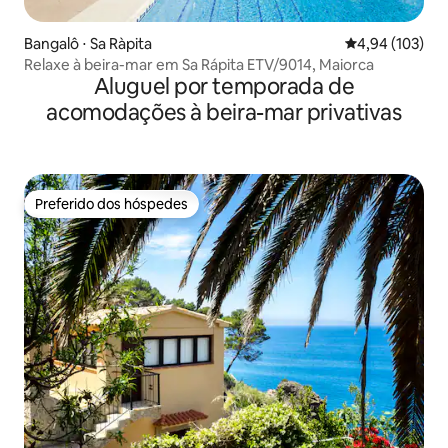
Bangalô ⋅ Sa Ràpita
4,94 de uma av
4,94 (103)
Relaxe à beira-mar em Sa Rápita ETV/9014, Maiorca
Aluguel por temporada de
acomodações à beira-mar privativas
Preferido dos hóspedes
Preferido dos hóspedes