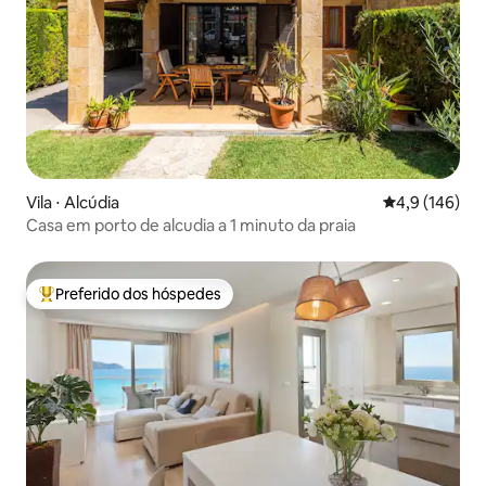
Vila ⋅ Alcúdia
4,9 de uma av
4,9 (146)
Casa em porto de alcudia a 1 minuto da praia
Preferido dos hóspedes
Entre os melhores preferidos dos hóspedes