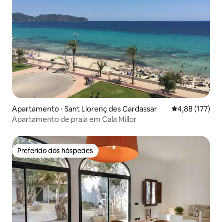
Apartamento ⋅ Sant Llorenç des Cardassar
4,88 de uma av
4,88 (177)
Apartamento de praia em Cala Millor
Preferido dos hóspedes
Preferido dos hóspedes