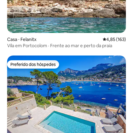
Casa ⋅ Felanitx
4,85 de uma av
4,85 (163)
Vila em Portocolom · Frente ao mar e perto da praia
Preferido dos hóspedes
Preferido dos hóspedes