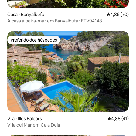
Casa ⋅ Banyalbufar
4,86 de uma a
4,86 (70)
A casa à beira-mar em Banyalbufar ETV94148
Preferido dos hóspedes
Preferido dos hóspedes
Vila ⋅ Illes Balears
4,88 de uma a
4,88 (41)
Villa del Mar em Cala Deia