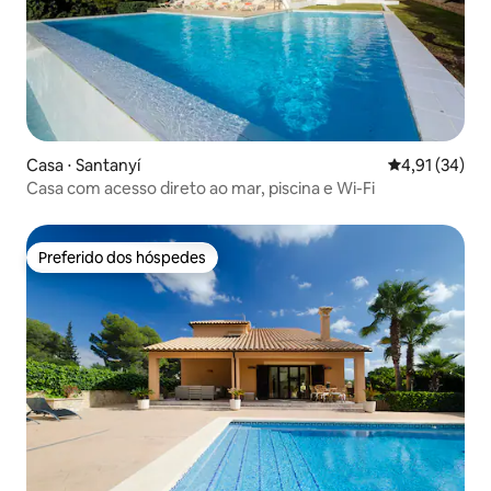
Casa ⋅ Santanyí
4,91 de uma a
4,91 (34)
Casa com acesso direto ao mar, piscina e Wi-Fi
Preferido dos hóspedes
Preferido dos hóspedes