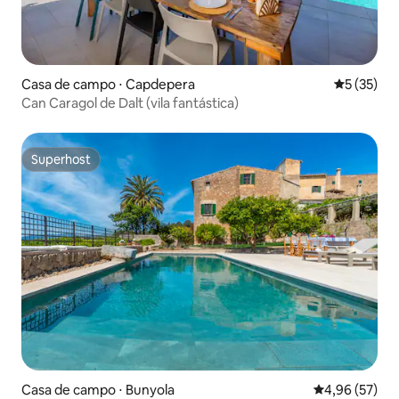
Casa de campo ⋅ Capdepera
5 de uma a
5 (35)
Can Caragol de Dalt (vila fantástica)
Superhost
Superhost
Casa de campo ⋅ Bunyola
4,96 de uma a
4,96 (57)