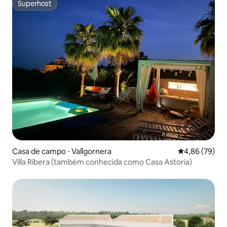
Superhost
Superhost
Casa de campo ⋅ Vallgornera
4,86 de uma a
4,86 (79)
Villa Ribera (também conhecida como Casa Astoria)