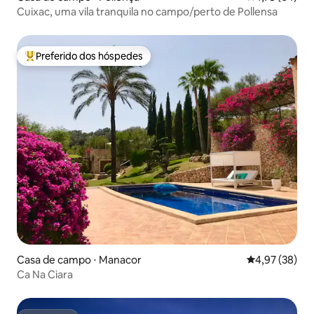
Cuixac, uma vila tranquila no campo/perto de Pollensa
Preferido dos hóspedes
Entre os melhores preferidos dos hóspedes
Casa de campo ⋅ Manacor
4,97 de uma a
4,97 (38)
Ca Na Ciara