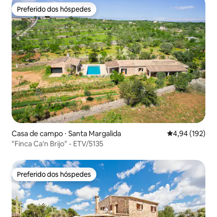
Preferido dos hóspedes
Preferido dos hóspedes
Casa de campo ⋅ Santa Margalida
4,94 de uma av
4,94 (192)
"Finca Ca'n Brijo" - ETV/5135
Preferido dos hóspedes
Preferido dos hóspedes