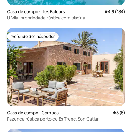
Casa de campo ⋅ Illes Balears
4,9 de uma av
4,9 (134)
U Vila, propriedade rústica com piscina
Preferido dos hóspedes
Preferido dos hóspedes
Casa de campo ⋅ Campos
5 de uma 
5 (5)
Fazenda rústica perto de Es Trenc. Son Catlar