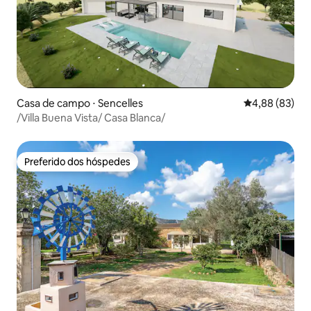
Casa de campo ⋅ Sencelles
4,88 de uma a
4,88 (83)
/Villa Buena Vista/ Casa Blanca/
Preferido dos hóspedes
Preferido dos hóspedes