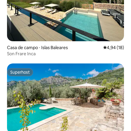
Casa de campo ⋅ Islas Baleares
4,94 de uma a
4,94 (18)
Son Frare Inca
Superhost
Superhost