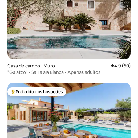
Casa de campo ⋅ Muro
4,9 de uma a
4,9 (60)
"Galatzó" - Sa Talaia Blanca - Apenas adultos
Preferido dos hóspedes
Entre os melhores preferidos dos hóspedes