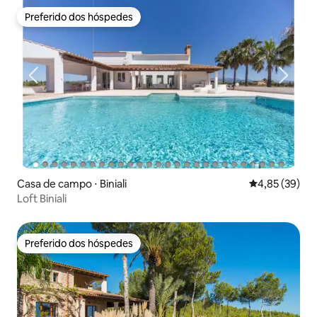
Preferido dos hóspedes
Preferido dos hóspedes
Casa de campo ⋅ Biniali
4,85 de uma a
4,85 (39)
Loft Biniali
Preferido dos hóspedes
Preferido dos hóspedes