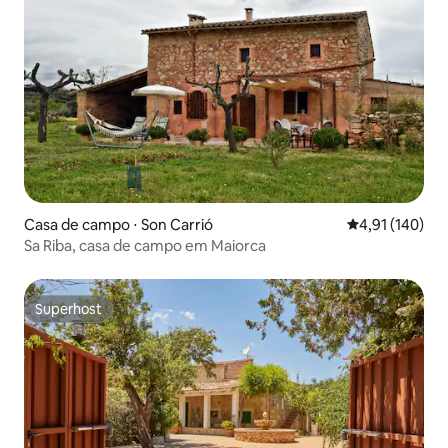
Casa de campo ⋅ Son Carrió
4,91 de uma av
4,91 (140)
Sa Riba, casa de campo em Maiorca
Superhost
Superhost