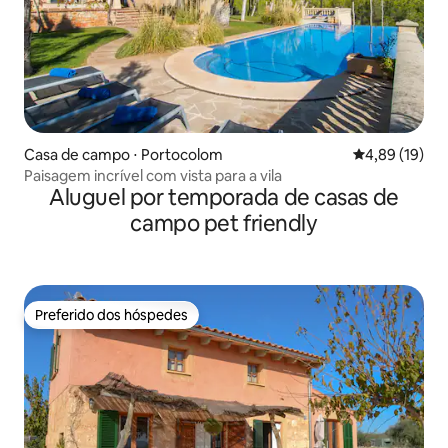
Casa de campo ⋅ Portocolom
4,89 de uma a
4,89 (19)
Paisagem incrível com vista para a vila
Aluguel por temporada de casas de
campo pet friendly
Preferido dos hóspedes
Preferido dos hóspedes