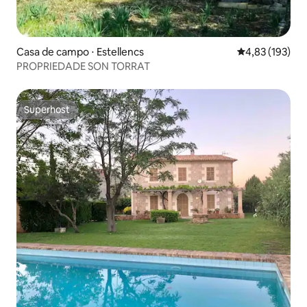
Casa de campo ⋅ Estellencs
4,83 de uma av
4,83 (193)
PROPRIEDADE SON TORRAT
Superhost
Superhost