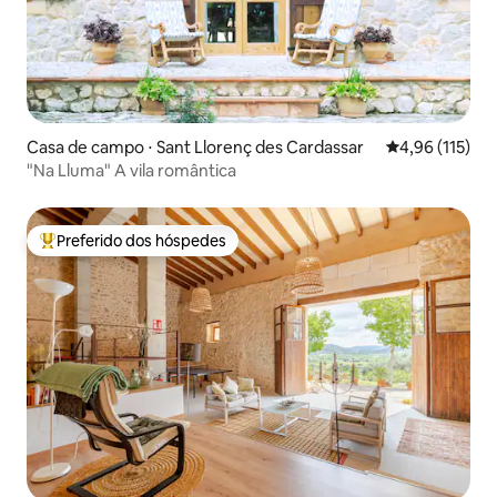
Casa de campo ⋅ Sant Llorenç des Cardassar
4,96 de uma av
4,96 (115)
"Na Lluma" A vila romântica
Preferido dos hóspedes
Entre os melhores preferidos dos hóspedes