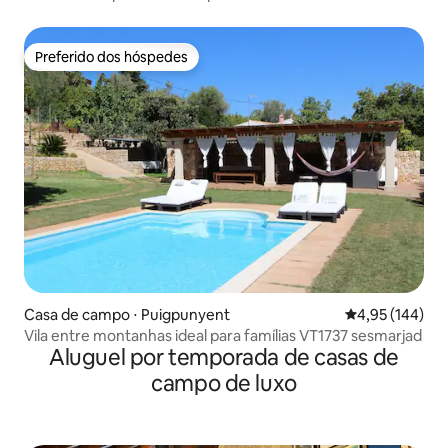
Preferido dos hóspedes
Preferido dos hóspedes
Casa de campo ⋅ Puigpunyent
4,95 de uma av
4,95 (144)
Vila entre montanhas ideal para famílias VT1737 sesmarjad
Aluguel por temporada de casas de
campo de luxo