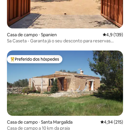
Casa de campo ⋅ Spanien
4,9 de uma av
4,9 (139)
Sa Caseta - Garanta já o seu desconto para reservas
antecipadas!
Preferido dos hóspedes
Entre os melhores preferidos dos hóspedes
Casa de campo ⋅ Santa Margalida
4,94 de uma av
4,94 (215)
Casa de campo a 10 km da praia