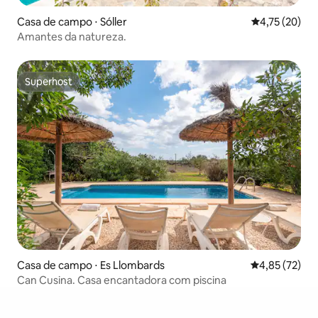
Casa de campo ⋅ Sóller
4,75 de uma a
4,75 (20)
Amantes da natureza.
Superhost
Superhost
Casa de campo ⋅ Es Llombards
4,85 de uma a
4,85 (72)
Can Cusina. Casa encantadora com piscina