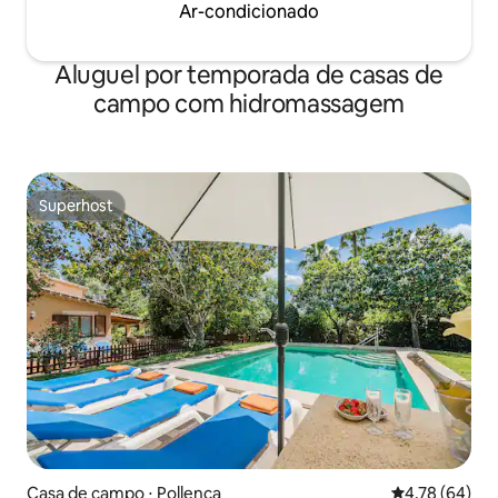
Ar-condicionado
Aluguel por temporada de casas de
campo com hidromassagem
Superhost
Superhost
Casa de campo ⋅ Pollença
4,78 de uma a
4,78 (64)