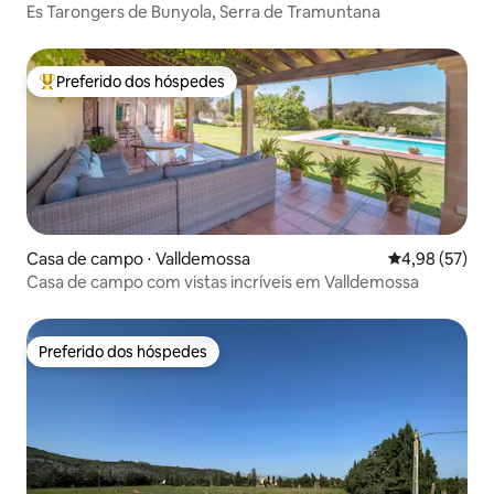
Es Tarongers de Bunyola, Serra de Tramuntana
Preferido dos hóspedes
Entre os melhores preferidos dos hóspedes
Casa de campo ⋅ Valldemossa
4,98 de uma a
4,98 (57)
Casa de campo com vistas incríveis em Valldemossa
Preferido dos hóspedes
Preferido dos hóspedes