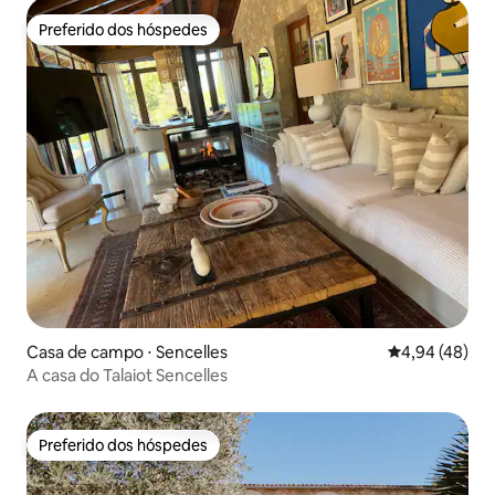
Preferido dos hóspedes
Preferido dos hóspedes
Casa de campo ⋅ Sencelles
4,94 de uma a
4,94 (48)
A casa do Talaiot Sencelles
Preferido dos hóspedes
Preferido dos hóspedes