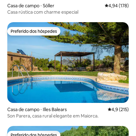
Casa de campo ⋅ Sóller
4,94 de uma av
4,94 (178)
Casa rústica com charme especial
Preferido dos hóspedes
Preferido dos hóspedes
Casa de campo ⋅ Illes Balears
4,9 de uma av
4,9 (215)
Son Parera, casa rural elegante em Maiorca.
Preferido dos hóspedes