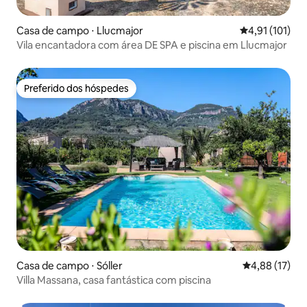
Casa de campo ⋅ Llucmajor
4,91 de uma av
4,91 (101)
Vila encantadora com área DE SPA e piscina em Llucmajor
Preferido dos hóspedes
Preferido dos hóspedes
Casa de campo ⋅ Sóller
4,88 de uma a
4,88 (17)
Villa Massana, casa fantástica com piscina