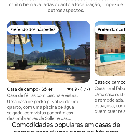
muito bem avaliadas quanto a localização, limpeza e
outros aspectos.
Preferido dos hóspedes
Preferido dos hó
Preferido dos hóspedes
Preferido dos hó
Casa de campo ⋅ C
Casa rural fabulos
Casa de campo ⋅ Sóller
4,97 de uma avaliação média de 
4,97 (177)
Uma casa rústica
Casa de férias com piscina e vistas
e remodelada. A c
incríveis.
Uma casa de pedra privativa de um
espaçosa, com um 
quarto, com uma piscina de água
quem quer relaxa
salgada, com vistas panorâmicas
tranquilo. Também
deslumbrantes de Sóller e das
grupo de pessoas 
Comodidades populares em casas de
montanhas Tramuntana circundantes. A
esportes podem s
Casita fica a apenas 15 minutos a pé do