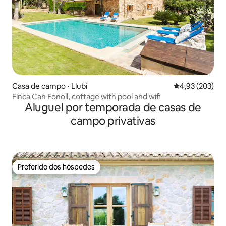
Casa de campo ⋅ Llubí
4,93 de uma av
4,93 (203)
Finca Can Fonoll, cottage with pool and wifi
Aluguel por temporada de casas de
campo privativas
Preferido dos hóspedes
Preferido dos hóspedes