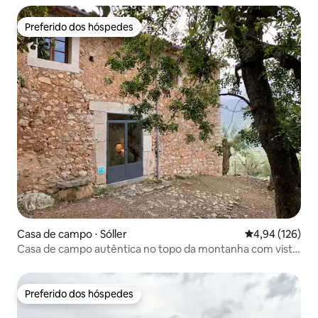
Preferido dos hóspedes
Preferido dos hóspedes
Casa de campo ⋅ Sóller
4,94 de uma av
4,94 (126)
Casa de campo autêntica no topo da montanha com vista
para o mar
Preferido dos hóspedes
Preferido dos hóspedes