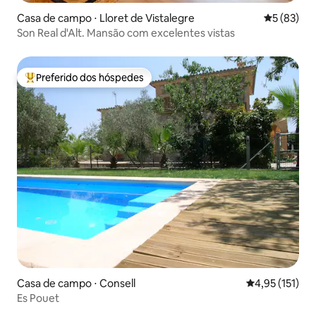
Casa de campo ⋅ Lloret de Vistalegre
5 de uma a
5 (83)
Son Real d'Alt. Mansão com excelentes vistas
Preferido dos hóspedes
Entre os melhores preferidos dos hóspedes
Casa de campo ⋅ Consell
4,95 de uma av
4,95 (151)
Es Pouet