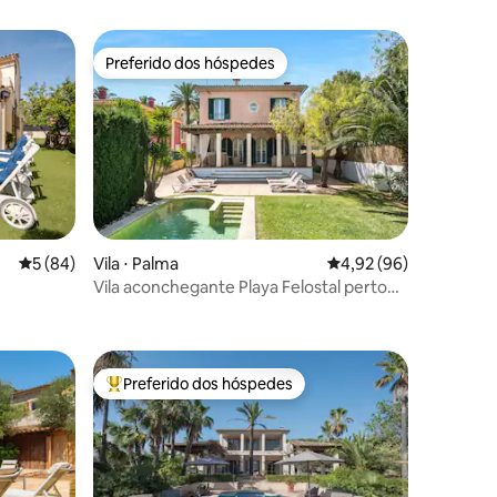
Preferido dos hóspedes
os hóspedes
Preferido dos hóspedes
5 de uma avaliação média de 5, 84 avaliações
5 (84)
Vila ⋅ Palma
4,92 de uma avaliação
4,92 (96)
Vila aconchegante Playa Felostal perto
ções
da praia e do aeroporto
Preferido dos hóspedes
Entre os melhores preferidos dos hóspedes