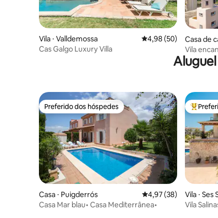
Vila ⋅ Valldemossa
4,98 de uma avaliação 
4,98 (50)
Casa de c
Cas Galgo Luxury Villa
Vila enca
Aluguel
piscina e
Preferido dos hóspedes
Prefe
Preferido dos hóspedes
Entre os
Casa ⋅ Puigderrós
4,97 de uma avaliação 
4,97 (38)
Vila ⋅ Ses 
Casa Mar blau• Casa Mediterrânea•
Vila Salin