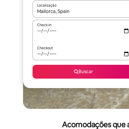
Localização
Quando os resultados estiverem disponíveis, expl
Check-in
Checkout
Buscar
Acomodações que ac