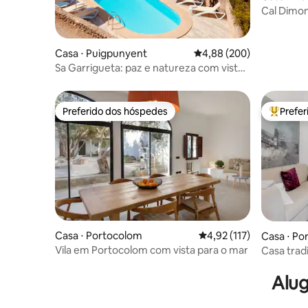
Cal Dimon
Casa ⋅ Puigpunyent
4,88 de uma avaliação m
4,88 (200)
Sa Garrigueta: paz e natureza com vista
para o mar (10 pessoas)
Preferido dos hóspedes
Prefe
Preferido dos hóspedes
Entre os
Casa ⋅ Portocolom
4,92 de uma avaliação m
4,92 (117)
Casa ⋅ Po
Vila em Portocolom com vista para o mar
Casa trad
Alug