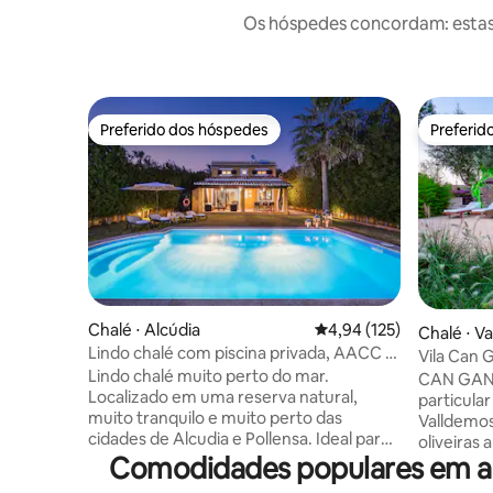
Os hóspedes concordam: estas
Preferido dos hóspedes
Preferid
Preferido dos hóspedes
Preferid
Chalé ⋅ Alcúdia
4,94 de uma avaliação m
4,94 (125)
Chalé ⋅ V
Lindo chalé com piscina privada, AACC e
Vila Can 
Wi-Fi
Lindo chalé muito perto do mar.
inspiração
CAN GANESHA 
Localizado em uma reserva natural,
particula
muito tranquilo e muito perto das
Valldemossa e Deià
cidades de Alcudia e Pollensa. Ideal para
oliveiras 
famílias com e sem filhos e para pessoas
Comodidades populares em ac
privativa 
que gostam de desfrutar da ilha de
de Maiorca