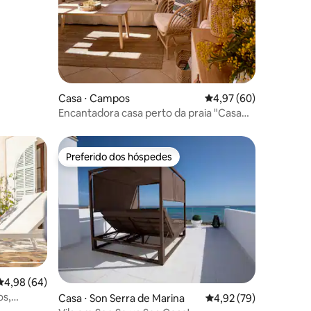
Casa ⋅ Campos
4,97 de uma avaliação
4,97 (60)
Encantadora casa perto da praia "Casa
Olivo"
Preferido dos hóspedes
Preferido dos hóspedes
ções
4,98 de uma avaliação média de 5, 64 avaliações
4,98 (64)
os,
Casa ⋅ Son Serra de Marina
4,92 de uma avaliação
4,92 (79)