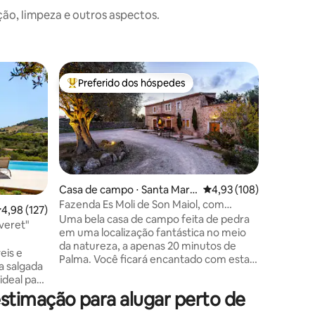
o, limpeza e outros aspectos.
Vila ⋅ Pa
Preferido dos hóspedes
Preferi
Entre os melhores preferidos dos hóspedes
Preferi
Vila "Alegrias" Nice a a
centro d
Casa enca
minutos 
jardim, pi
aquecida 
e 2 banh
com vista
lareiras,
Casa de campo ⋅ Santa Maria
4,93 de uma avaliação 
4,93 (108)
aquecime
del Camí
Fazenda Es Moli de Son Maiol, com
,98 de uma avaliação média de 5, 127 avaliações
4,98 (127)
ções
confortáv
piscina
Uma bela casa de campo feita de pedra
veret"
centro de
em uma localização fantástica no meio
Supermer
da natureza, a apenas 20 minutos de
eis e
descansar
Palma. Você ficará encantado com esta
a salgada
etc... A
casa quente e aconchegante com seus
ideal para
então tra
arredores maravilhosos e privacidade.
rquino,
timação para alugar perto de
Está localizada em uma fazenda de 30
e pelo
hectares. É uma fazenda agrícola que