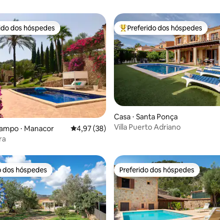
rido dos hóspedes
Preferido dos hóspedes
 melhores preferidos dos hóspedes
Entre os melhores preferidos d
média de 5, 56 avaliações
Casa ⋅ Santa Ponça
Villa Puerto Adriano
campo ⋅ Manacor
4,97 de uma avaliação média de 5, 38 avalia
4,97 (38)
ra
o dos hóspedes
Preferido dos hóspedes
o dos hóspedes
Preferido dos hóspedes