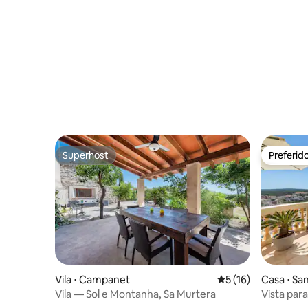
Superhost
Preferid
Superhost
Preferid
Casa ⋅ Sa
Vila ⋅ Campanet
5 de uma avaliação 
5 (16)
Vista para
Vila — Sol e Montanha, Sa Murtera
Santa Po