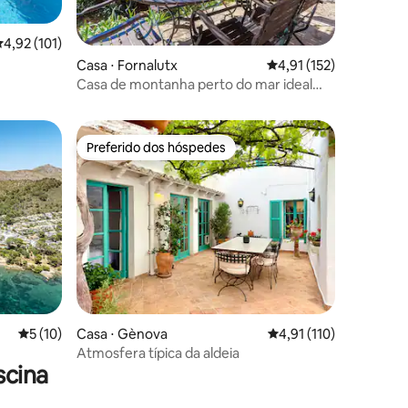
,92 de uma avaliação média de 5, 101 avaliações
4,92 (101)
Casa ⋅ Fornalutx
4,91 de uma avaliação 
4,91 (152)
Casa de montanha perto do mar ideal
para caminhadas.
Preferido dos hóspedes
Preferido dos hóspedes
ções
5 de uma avaliação média de 5, 10 avaliações
5 (10)
Casa ⋅ Gènova
4,91 de uma avaliação 
4,91 (110)
Atmosfera típica da aldeia
scina