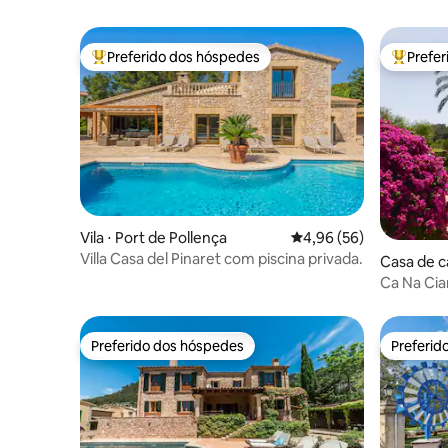
Preferido dos hóspedes
Prefe
Entre os melhores preferidos dos hóspedes
Entre os
Vila ⋅ Port de Pollença
4,96 de uma avaliação 
4,96 (56)
Villa Casa del Pinaret com piscina privada.
Casa de 
Ca Na Cia
Preferido dos hóspedes
Preferid
Preferido dos hóspedes
Preferid