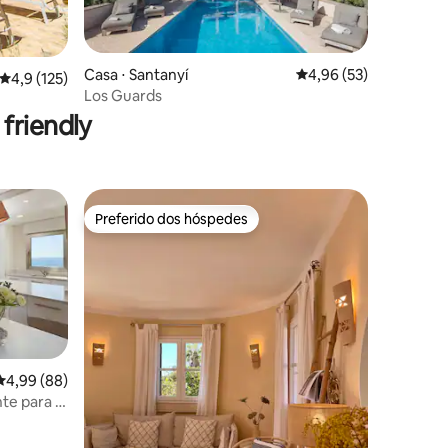
Casa ⋅ Santanyí
4,96 de uma avaliação
4,96 (53)
4,9 de uma avaliação média de 5, 125 avaliações
4,9 (125)
ções
Los Guards
friendly
Preferido dos hóspedes
os hóspedes
Preferido dos hóspedes
4,99 de uma avaliação média de 5, 88 avaliações
4,99 (88)
ções
te para o