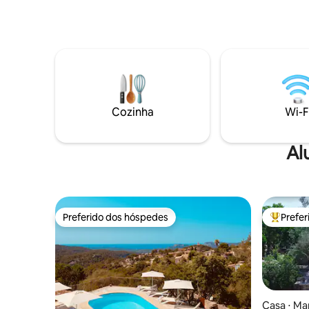
bicicleta. Tem tudo o que você precisa
moradia 
para tornar suas férias agradáveis e
inspiraçã
confortáveis... Ar condicionado,
conforto 
churrasqueira, piscina privada em um
deslumbra
jardim muito amplo com
carro das 
espreguiçadeiras, Wi-Fi, máquina de
de Valldemos
lavar louça, micro-ondas, ferro de passar,
perfeito p
secador de cabelo e tudo o que você
criar mem
precisa para tornar a sua estadia o mais
Cozinha
Wi-F
confortável possível
Al
Preferido dos hóspedes
Prefe
Preferido dos hóspedes
Entre os
Casa ⋅ Mar