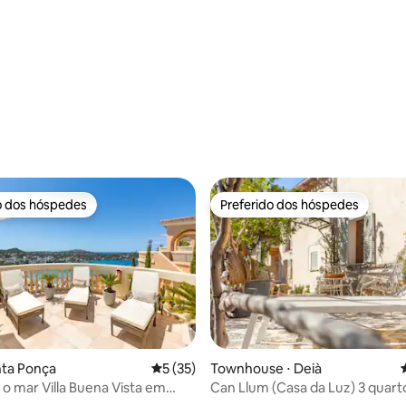
o dos hóspedes
Preferido dos hóspedes
o dos hóspedes
Preferido dos hóspedes
nta Ponça
5 de uma avaliação média de 5, 35 avalia
5 (35)
Townhouse ⋅ Deià
média de 5, 16 avaliações
 o mar Villa Buena Vista em
Can Llum (Casa da Luz) 3 quart
nsa
acomoda 6 pessoas,