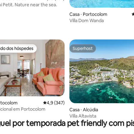
i Petit. Nature near the sea.
Casa ⋅ Portocolom
4
Villa Dom Wanda
édia de 5, 200 avaliações
rido dos hóspedes
Superhost
 melhores preferidos dos hóspedes
Superhost
édia de 5, 117 avaliações
rtocolom
4,9 de uma avaliação média de 5, 347 avalia
4,9 (347)
icional em Portocolom
Casa ⋅ Alcúdia
Villa Altavista
uel por temporada pet friendly com pi