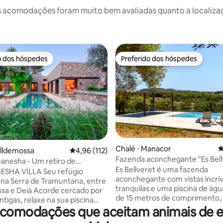
 acomodações foram muito bem avaliadas quanto a localizaçã
o dos hóspedes
Preferido dos hóspedes
o dos hóspedes
Preferido dos hóspedes
Chalé ⋅ Manacor
4
édia de 5, 125 avaliações
alldemossa
4,96 de uma avaliação média de 5, 112 avalia
4,96 (112)
Fazenda aconchegante "Es Bell
Ganesha - Um retiro de
Es Bellveret é uma fazenda
 balinesa
VILLA Seu refúgio
aconchegante com vistas incrív
r na Serra de Tramuntana, entre
tranquilas e uma piscina de águ
 Acorde cercado por
de 15 metros de comprimento, 
antigas, relaxe na sua piscina
relaxar e desfrutar do sol maio
omodações que aceitam animais de es
e vivencie a verdadeira essência
cercado apenas pela natureza 
 no seu próprio ritmo. A