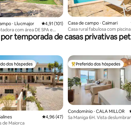
Casa de campo ⋅ Caimari
média de 5, 50 avaliações
ampo ⋅ Llucmajor
4,91 de uma avaliação média de 5, 101 avalia
4,91 (101)
Casa rural fabulosa com piscina
ntadora com área DE SPA e
 por temporada de casas privativas pet 
m Llucmajor
rido dos hóspedes
Preferido dos hóspedes
 melhores preferidos dos hóspedes
Entre os melhores preferidos d
Condomínio ⋅ CALA MILLOR
média de 5, 38 avaliações
Salines
4,96 de uma avaliação média de 5, 47 avalia
4,96 (47)
Sa Maniga 6H. Vista deslumbran
as de Maiorca
mar no 6º andar!