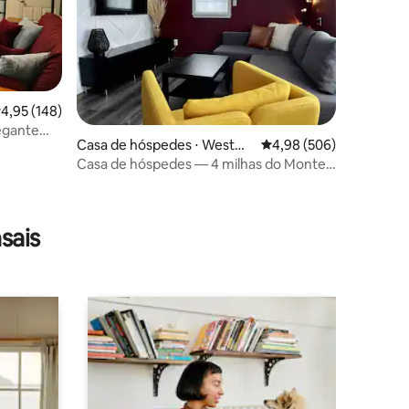
,95 de uma avaliação média de 5, 148 avaliações
4,95 (148)
egante
Casa de hóspedes ⋅ Westmi
4,98 de uma avaliação m
4,98 (506)
nster
Casa de hóspedes — 4 milhas do Monte
Wachusett.
ções
sais