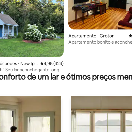
Apartamento ⋅ Groton
4
édia de 5, 142 avaliações
Apartamento bonito e aconch
em Groton com pátio privativo
óspedes ⋅ New Ips
4,95 de uma avaliação média de 5, 424 avalia
4,95 (424)
te longe
onforto de um lar e ótimos preços men