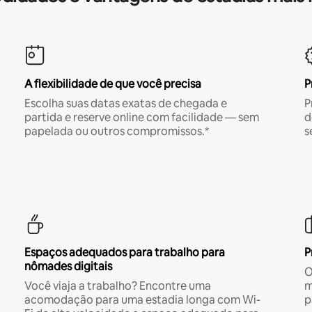
A flexibilidade de que você precisa
P
Escolha suas datas exatas de chegada e
P
partida e reserve online com facilidade — sem
d
papelada ou outros compromissos.*
s
Espaços adequados para trabalho para
P
nômades digitais
O
Você viaja a trabalho? Encontre uma
m
acomodação para uma estadia longa com Wi-
p