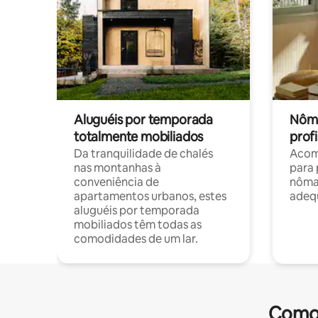
Aluguéis por temporada
Nôma
totalmente mobiliados
profi
Da tranquilidade de chalés
Acom
nas montanhas à
para 
conveniência de
nôma
apartamentos urbanos, estes
adequ
aluguéis por temporada
mobiliados têm todas as
comodidades de um lar.
Comod