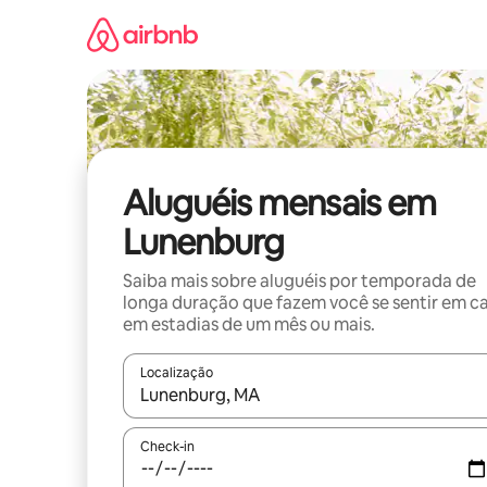
Pular
para
o
conteúdo
Aluguéis mensais em
Lunenburg
Saiba mais sobre aluguéis por temporada de
longa duração que fazem você se sentir em c
em estadias de um mês ou mais.
Localização
Quando os resultados estiverem disponíveis, expl
Check-in