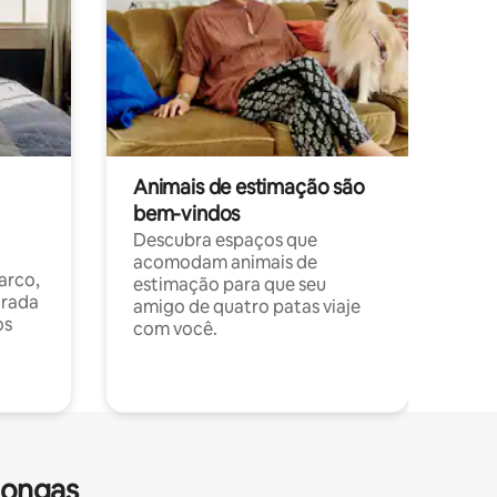
Animais de estimação são
bem-vindos
Descubra espaços que
acomodam animais de
arco,
estimação para que seu
orada
amigo de quatro patas viaje
os
com você.
longas