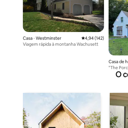
Casa ⋅ Westminster
4,94 de uma avaliação m
4,94 (142)
Viagem rápida à montanha Wachusett
Casa de h
wich
"The Porch" Seu lar aconchegan
O c
de casa!