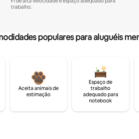
Fi de alta velocidade e espaço adequado para
trabalho.
odidades populares para aluguéis men
Espaço de
Aceita animais de
trabalho
estimação
adequado para
notebook