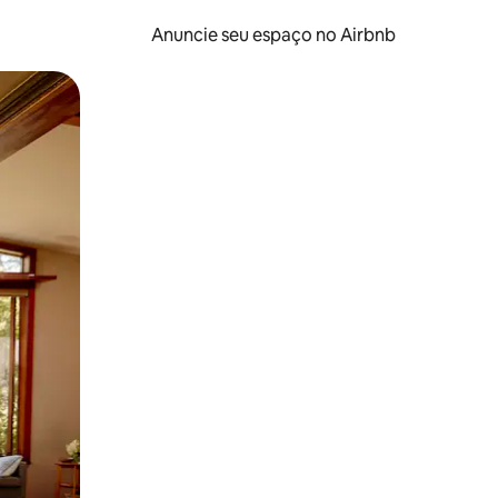
Anuncie seu espaço no Airbnb
 deslizando o dedo na tela.