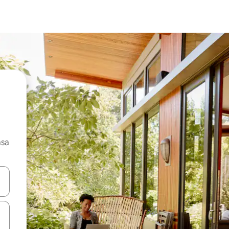
asa
ore-os usando as seta para cima e para baixo do teclado ou tocando e