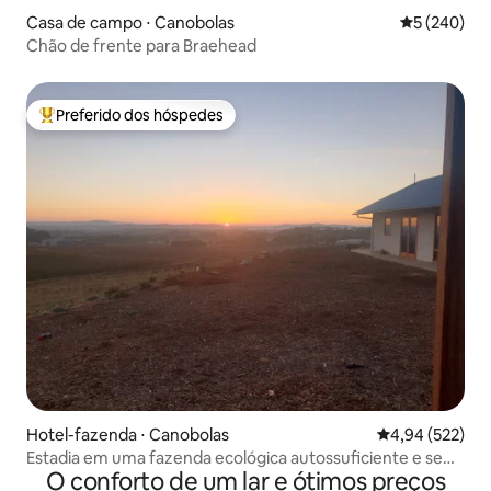
Casa de campo ⋅ Canobolas
5 de uma av
5 (240)
Chão de frente para Braehead
Preferido dos hóspedes
Entre os melhores preferidos dos hóspedes
Hotel-fazenda ⋅ Canobolas
4,94 de uma av
4,94 (522)
Estadia em uma fazenda ecológica autossuficiente e sem
O conforto de um lar e ótimos preços
energia pública