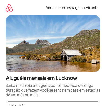
Pular
para
Anuncie seu espaço no Airbnb
o
conteúdo
Aluguéis mensais em Lucknow
Saiba mais sobre aluguéis por temporada de longa
duração que fazem você se sentir em casa em estadias
de um mês ou mais.
Localização