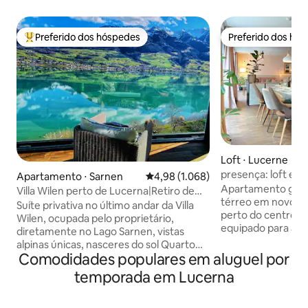
Preferido dos hóspedes
Preferido dos hó
Entre os melhores preferidos dos hóspedes
Preferido dos hó
Loft ⋅ Lucerne
presença: loft esp
Apartamento ⋅ Sarnen
4,98 de uma avaliação média de 5,
4,98 (1.068)
| central
Apartamento gran
Villa Wilen perto de Lucerna|Retiro de
térreo em novo edi
luxo à beira do lago
Suíte privativa no último andar da Villa
perto do centro d
Wilen, ocupada pelo proprietário,
equipado para ac
diretamente no Lago Sarnen, vistas
para até 6 hóspedes. Importante
alpinas únicas, nasceres do sol Quarto
não há quartos se
Comodidades populares em aluguel por
espaçoso com cinema em casa, sala
precisam estar co
panorâmica, cozinha grande e banheiro
temporada em Lucerna
no mesmo quarto.
(toda a área privativa). Para 3 a 5
estão disponíveis 
hóspedes, um quarto privativo adicional
privativo individual. As camas podem 