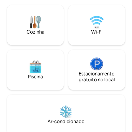
com banheiro é fornecido um andar
guardadas facilme
abaixo (acesso ao elevador - área
multifuncional. T
compartilhada). Acesso ao lago e jardim,
urbana, mas ainda 
SUPs, estacionamento gratuito e Wi-Fi.
janelas isolam bem
Crianças bem-vindas, apenas cães
embutida. Internet
pequenos. O Airbnb suíço mais popular.
Cozinha
Wi-Fi
A maioria dos destaques é alcançada
dentro de 1 hora.
Estacionamento
Piscina
gratuito no local
Ar-condicionado