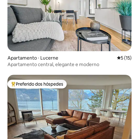
Apartamento ⋅ Lucerne
5 de uma a
5 (15)
Apartamento central, elegante e moderno
Preferido dos hóspedes
Entre os melhores preferidos dos hóspedes