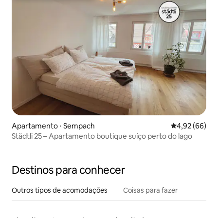
Apartamento ⋅ Sempach
4,92 de uma a
4,92 (66)
Städtli 25 – Apartamento boutique suíço perto do lago
Destinos para conhecer
Outros tipos de acomodações
Coisas para fazer