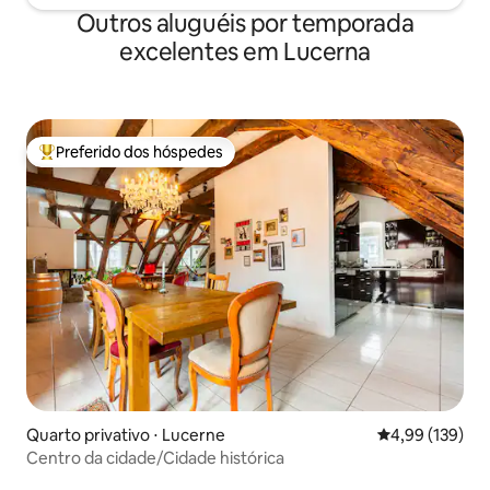
Outros aluguéis por temporada
excelentes em Lucerna
Preferido dos hóspedes
Entre os melhores preferidos dos hóspedes
Quarto privativo ⋅ Lucerne
4,99 de uma av
4,99 (139)
Centro da cidade/Cidade histórica