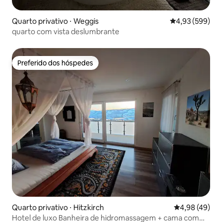
Quarto privativo ⋅ Weggis
4,93 de uma ava
4,93 (599)
quarto com vista deslumbrante
Preferido dos hóspedes
Preferido dos hóspedes
Quarto privativo ⋅ Hitzkirch
4,98 de uma a
4,98 (49)
Hotel de luxo Banheira de hidromassagem + cama com