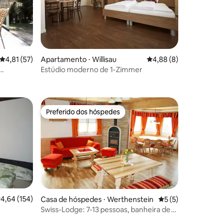
4,81 de uma avaliação média de 5, 57 avaliações
4,81 (57)
Apartamento ⋅ Willisau
4,88 de uma avaliaçã
4,88 (8)
Estúdio moderno de 1-Zimmer
Preferido dos hóspedes
Preferido dos hóspedes
,64 de uma avaliação média de 5, 154 avaliações
4,64 (154)
Casa de hóspedes ⋅ Werthenstein
5 de uma avaliaçã
5 (5)
Swiss-Lodge: 7-13 pessoas, banheira de
ções