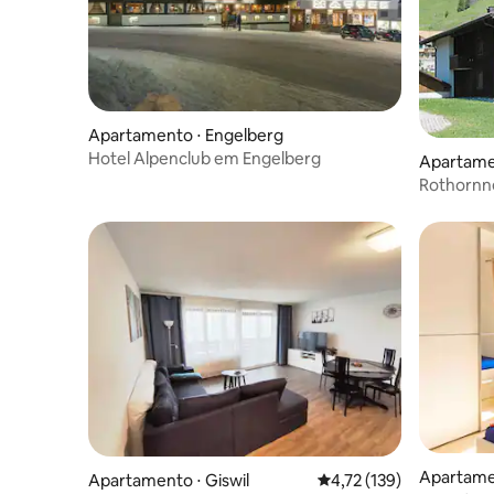
Apartamento ⋅ Engelberg
Hotel Alpenclub em Engelberg
Apartamen
Rothornn
Apartame
Apartamento ⋅ Giswil
4,72 de uma avaliação m
4,72 (139)