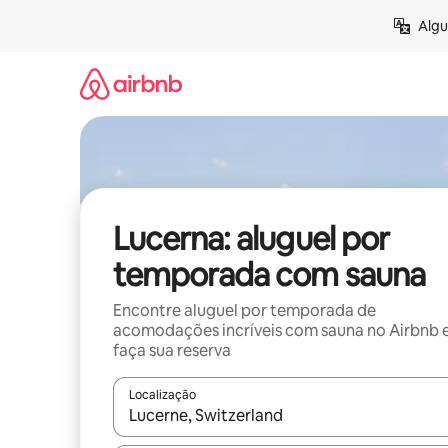
Pular
Algu
para
o
conteúdo
Lucerna: aluguel por
temporada com sauna
Encontre aluguel por temporada de
acomodações incríveis com sauna no Airbnb 
faça sua reserva
Localização
Quando os resultados estiverem disponíveis, expl