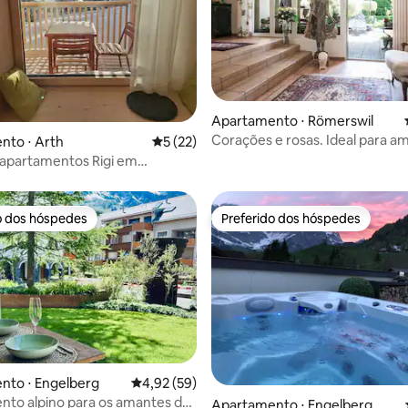
Apartamento ⋅ Römerswil
Corações e rosas. Ideal para a
média de 5, 13 avaliações
nto ⋅ Arth
5 de uma avaliação média de 5, 22 avalia
5 (22)
jardins.
apartamentos Rigi em
k são inspiradores!
o dos hóspedes
Preferido dos hóspedes
o dos hóspedes
Preferido dos hóspedes
nto ⋅ Engelberg
4,92 de uma avaliação média de 5, 59 avalia
4,92 (59)
to alpino para os amantes da
média de 5, 52 avaliações
Apartamento ⋅ Engelberg