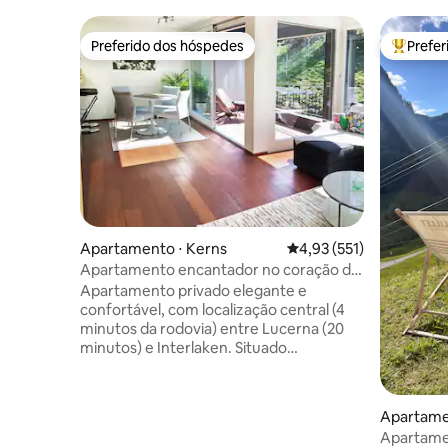
Preferido dos hóspedes
Prefe
Preferido dos hóspedes
Entre os
Apartamento ⋅ Kerns
4,93 de uma avaliação m
4,93 (551)
Apartamento encantador no coração da
Suíça
Apartamento privado elegante e
confortável, com localização central (4
minutos da rodovia) entre Lucerna (20
minutos) e Interlaken. Situado
silenciosamente à beira de uma aldeia no
coração da Suíça e cercado pela
natureza, oferece um terraço, terraço
Apartame
no último piso com vistas deslumbrantes
sen
Apartamen
(Monte Pilatus), 2 quartos, cozinha, sala