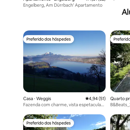
natureza
Engelberg, Am Dürrbach' Apartamento
Al
Preferido dos hóspedes
Preferid
Preferido dos hóspedes
Preferid
Casa ⋅ Weggis
4,94 de uma avaliação 
4,94 (51)
Quarto pr
h
Fazenda com charme, vista espetacular
B&Beats_
e sauna
Preferido dos hóspedes
Preferido dos hóspedes