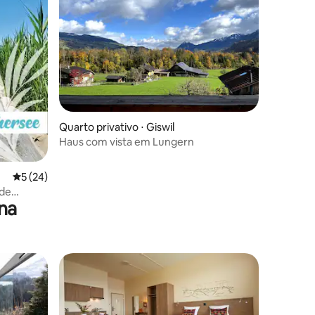
ções
Quarto privativo ⋅ Giswil
Haus com vista em Lungern
5 de uma avaliação média de 5, 24 avaliações
5 (24)
 de
na