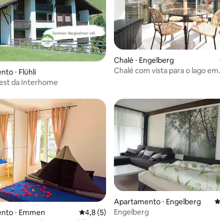
Chalé ⋅ Engelberg
Chalé com vista para o lago em
to ⋅ Flühli
Engelberg
est da Interhome
Apartamento ⋅ Engelberg
4
Engelberg
nto ⋅ Emmen
4,8 de uma avaliação média de 5, 5 avalia
4,8 (5)
édia de 5, 139 avaliações