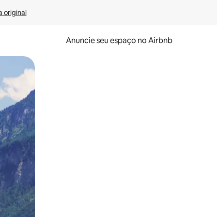
 original
Anuncie seu espaço no Airbnb
 deslizando o dedo na tela.