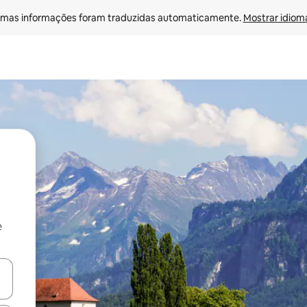
mas informações foram traduzidas automaticamente. 
Mostrar idioma
e
ore-os usando as seta para cima e para baixo do teclado ou tocando e