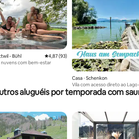
média de 5, 68 avaliações
twil - Bühl
4,87 de uma avaliação média de 5, 93 avalia
4,87 (93)
s nuvens com bem-estar
Casa ⋅ Schenkon
Vila com acesso direto ao Lago
utros aluguéis por temporada com sau
Sempach!