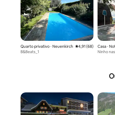
Quarto privativo ⋅ Neuenkirch
4,91 de uma avaliação 
4,91 (68)
Casa ⋅ Not
B&Beats_1
Ninho na
O