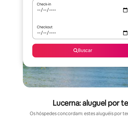
Check-in
Checkout
Buscar
Lucerna: aluguel por
Os hóspedes concordam: estes aluguéis por t