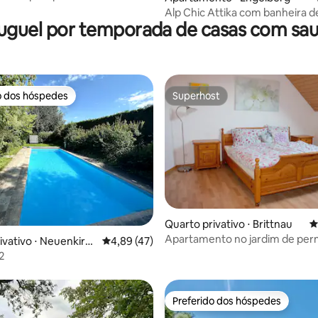
Alp Chic Attika com banheira d
uguel por temporada de casas com sa
hidromassagem e sauna privati
o dos hóspedes
Superhost
o dos hóspedes
Superhost
Quarto privativo ⋅ Brittnau
4
Apartamento no jardim de per
média de 5, 51 avaliações
ivativo ⋅ Neuenkirc
4,89 de uma avaliação média de 5, 47 avalia
4,89 (47)
com cozinha para hóspedes
2
Preferido dos hóspedes
Preferido dos hóspedes