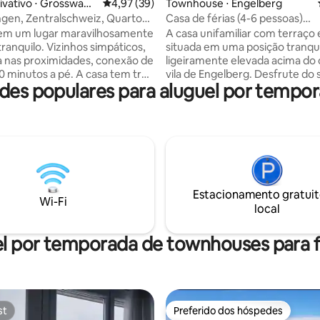
ivativo ⋅ Grosswang
4,97 de uma avaliação média de 5, 39 avalia
4,97 (39)
Townhouse ⋅ Engelberg
gen, Zentralschweiz, Quarto
Casa de férias (4-6 pessoas)
or
"Bärg&Ängel" com vista panor
em um lugar maravilhosamente
A casa unifamiliar com terraço 
tranquilo. Vizinhos simpáticos,
situada em uma posição tranqui
 nas proximidades, conexão de
ligeiramente elevada acima do 
10 minutos a pé. A casa tem três
vila de Engelberg. Desfrute do sol daqui,
des populares para aluguel por tempo
ntos, -nós possuímos metade
vista irrestrita de Titlis, Hahnen
m dois andares, com assento e
Spannörter. O centro da vila, a p
Maravilhosamente localizado no
novo Hotel Kempinsky com se
 minutos de Sursee, 30
restaurantes, bares e oásis de
e Lucerna, 1h do aeroporto de
estar, todas as lojas e a estação
ferroviária ficam a apenas 5 mi
Rigi, Schwyzer Berge (Mythen,
pé. O acesso para descarga é a
), Engelberg(Titlis, Brunni,
Hotel Terrace. O ônibus gratuit
Estacionamento gratuit
 todas a cerca de 45-60
áreas de esqui para no Kurpark
Wi-Fi
local
e distância.
l por temporada de townhouses para f
st
Preferido dos hóspedes
st
Preferido dos hóspedes