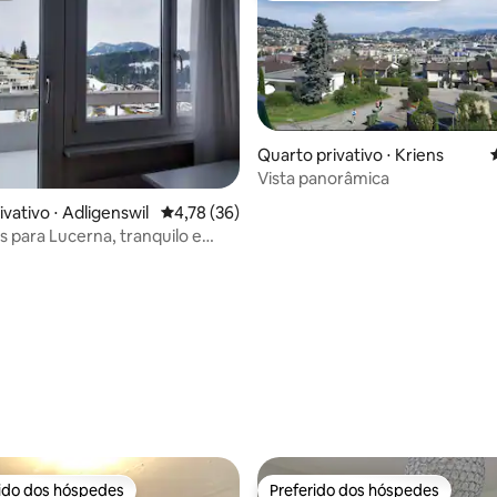
Quarto privativo ⋅ Kriens
Vista panorâmica
vativo ⋅ Adligenswil
4,78 de uma avaliação média de 5, 36 avalia
4,78 (36)
s para Lucerna, tranquilo e
natureza
média de 5, 22 avaliações
rido dos hóspedes
Preferido dos hóspedes