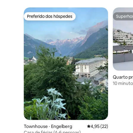
Preferido dos hóspedes
Superho
Preferido dos hóspedes
Superho
Quarto pri
10 minuto
perto da 
Townhouse ⋅ Engelberg
4,95 de uma avaliação 
4,95 (22)
Casa de férias (4-6 pessoas)