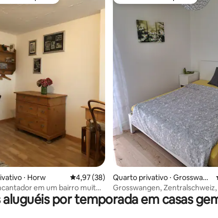
 melhores preferidos dos hóspedes
Preferido dos hóspedes
média de 5, 81 avaliações
ivativo ⋅ Horw
4,97 de uma avaliação média de 5, 38 avalia
4,97 (38)
Quarto privativo ⋅ Grosswang
en
ncantador em um bairro muito
Grosswangen, Zentralschweiz,
 aluguéis por temporada em casas ge
encantador