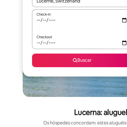
Quando os resultados estiverem disponíveis, expl
Check-in
Checkout
Buscar
Lucerna: alugue
Os hóspedes concordam: estes aluguéis 