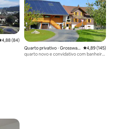
4,88 de uma avaliação média de 5, 84 avaliações
4,88 (84)
Quarto privativo ⋅ Grosswan
4,89 de uma avaliação 
4,89 (145)
gen
quarto novo e convidativo com banheiro
ções
privativo