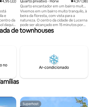
ções
4,95 de uma avaliação média de 5, 22 avaliações
4,95 (22)
Quarto privativo ⋅ Horw
4,97 de uma avaliação
4,97 (38)
Quarto encantador em um bairro muito
âmica
tranquilo
está
Vivemos em um bairro muito tranquilo, à
la e
beira da floresta, com vista para a
centro da
natureza. O centro da cidade de Lucerna
pode ser alcançado em 15 minutos por
rada de townhouses
 +
transporte público. O ponto de ônibus
iscina, o
Spitz fica a 5 minutos a pé (300 m,
us
pequena encosta para a casa, 5 escadas).
 bem-
Não há estacionamento disponível em
frente à casa. O estacionamento para
nutos a
visitantes está disponível gratuitamente
través do
na vizinhança. O Lago Lucerna fica muito
o para as
perto (1 km).
o no
.
Ar-condicionado
amílias
Superhost
Superhost