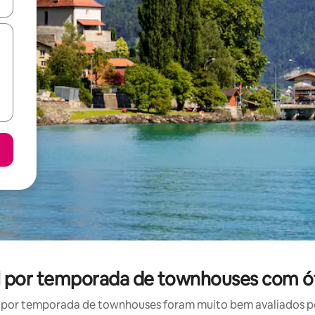
ore-os usando as seta para cima e para baixo do teclado ou tocando e
l por temporada de townhouses com ó
por temporada de townhouses foram muito bem avaliados por