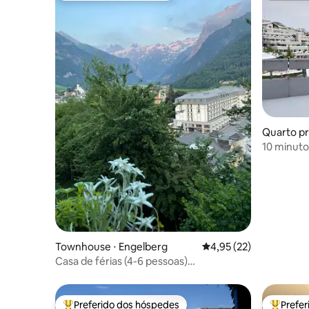
Quarto pri
10 minuto
perto da 
Townhouse ⋅ Engelberg
4,95 de uma avaliação 
4,95 (22)
Casa de férias (4-6 pessoas)
"Bärg&Ängel" com vista panorâmica
Preferido dos hóspedes
Prefe