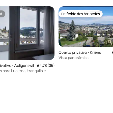
st
Preferido dos hóspedes
st
Preferido dos hóspedes
Quarto privativo ⋅ Kriens
Vista panorâmica
vativo ⋅ Adligenswil
4,78 de uma avaliação média de 5, 36 avalia
4,78 (36)
s para Lucerna, tranquilo e
natureza
média de 5, 22 avaliações