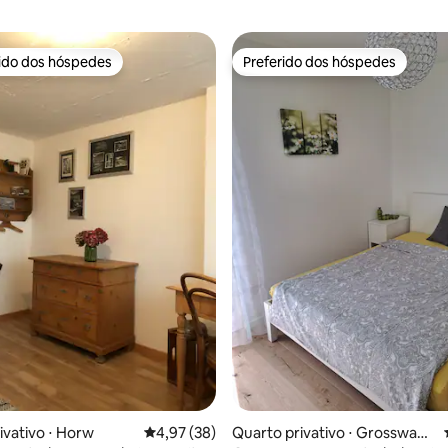
rido dos hóspedes
Preferido dos hóspedes
 melhores preferidos dos hóspedes
Preferido dos hóspedes
média de 5, 81 avaliações
ivativo ⋅ Horw
4,97 de uma avaliação média de 5, 38 avalia
4,97 (38)
Quarto privativo ⋅ Grosswang