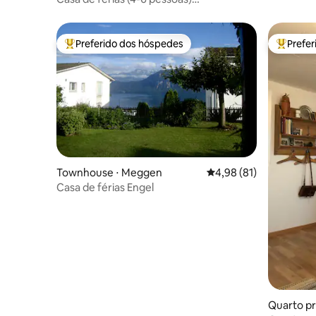
"Bärg&Ängel" com vista panorâmica
Preferido dos hóspedes
Prefe
Entre os melhores preferidos dos hóspedes
Entre os
Townhouse ⋅ Meggen
4,98 de uma avaliação 
4,98 (81)
Casa de férias Engel
Quarto pr