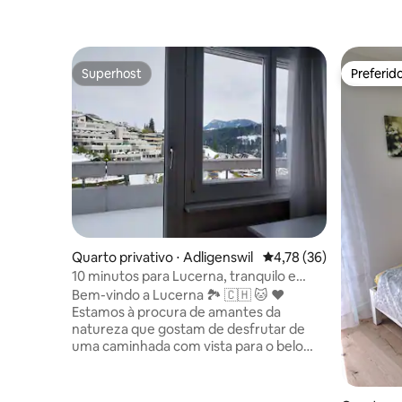
Superhost
Preferid
Superhost
Preferid
Quarto privativo ⋅ Adligenswil
4,78 de uma avaliação 
4,78 (36)
10 minutos para Lucerna, tranquilo e
perto da natureza
Bem-vindo a Lucerna 🏞 🇨🇭 🐱 ❤️
Estamos à procura de amantes da
natureza que gostam de desfrutar de
uma caminhada com vista para o belo
Alp. Temos um gato limpo e adorável. O
nome dela é Persy. Ela tem 16 anos.
Temos uma política de silêncio noturno a