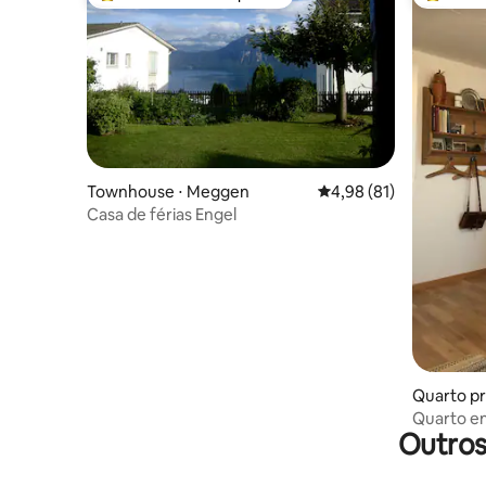
Entre os melhores preferidos dos hóspedes
Entre os
Townhouse ⋅ Meggen
4,98 de uma avaliação 
4,98 (81)
Casa de férias Engel
Quarto pr
Quarto e
Outros
tranquilo