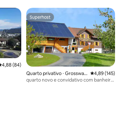
Superhost
Superhost
4,88 de uma avaliação média de 5, 84 avaliações
4,88 (84)
Quarto privativo ⋅ Grosswan
4,89 de uma avaliação 
4,89 (145)
gen
quarto novo e convidativo com banheiro
ções
privativo