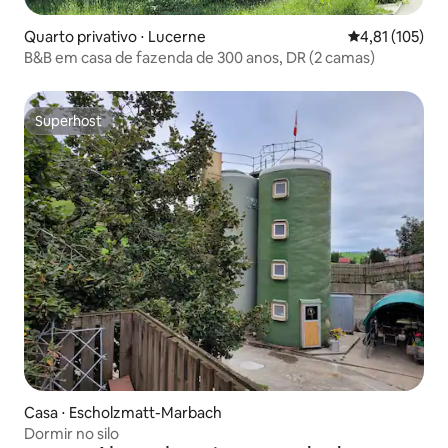
Quarto privativo ⋅ Lucerne
4,81 de uma av
4,81 (105)
B&B em casa de fazenda de 300 anos, DR (2 camas)
Superhost
Superhost
Casa ⋅ Escholzmatt-Marbach
Dormir no silo