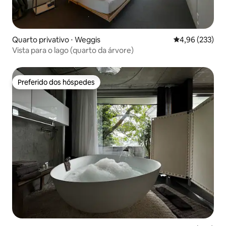
Quarto privativo ⋅ Weggis
4,96 de uma av
4,96 (233)
Vista para o lago (quarto da árvore)
Preferido dos hóspedes
Preferido dos hóspedes