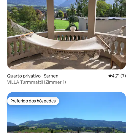
Quarto privativo ⋅ Sarnen
4,71 de uma 
4,71 (7)
VILLA Turmmattli (Zimmer 1)
Preferido dos hóspedes
Preferido dos hóspedes