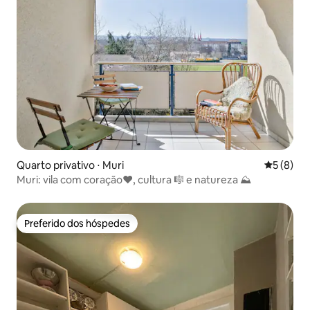
Quarto privativo ⋅ Muri
5 de uma 
5 (8)
Muri: vila com coração❤️, cultura 🎼 e natureza ⛰
Preferido dos hóspedes
Preferido dos hóspedes