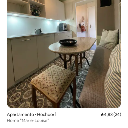
Apartamento ⋅ Hochdorf
4,83 de uma a
4,83 (24)
Home "Marie-Louise"