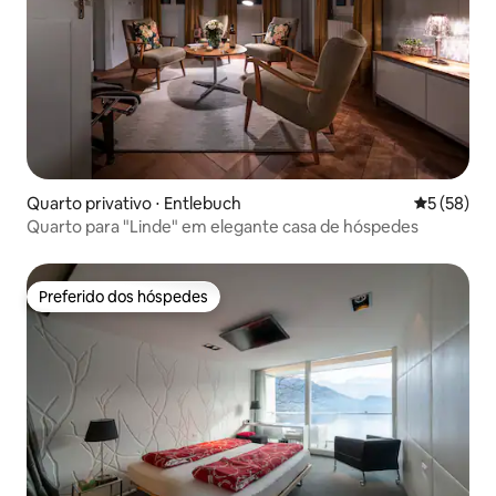
Quarto privativo ⋅ Entlebuch
5 de uma a
5 (58)
Quarto para "Linde" em elegante casa de hóspedes
Preferido dos hóspedes
Preferido dos hóspedes