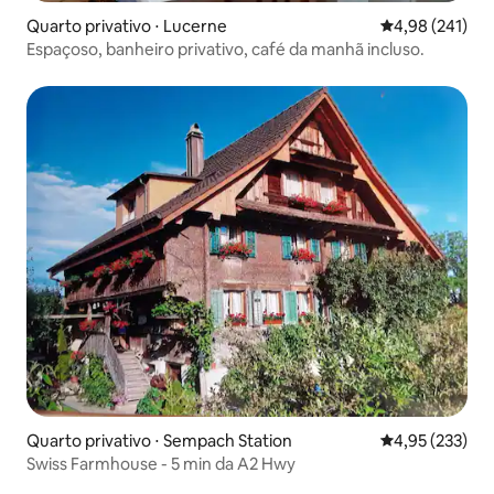
Quarto privativo ⋅ Lucerne
4,98 de uma av
4,98 (241)
Espaçoso, banheiro privativo, café da manhã incluso.
Quarto privativo ⋅ Sempach Station
4,95 de uma av
4,95 (233)
Swiss Farmhouse - 5 min da A2 Hwy