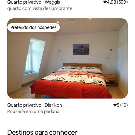
Quarto privativo ⋅ Weggis
4,93 de uma ava
4,93 (599)
quarto com vista deslumbrante
Preferido dos hóspedes
Preferido dos hóspedes
Quarto privativo ⋅ Dierikon
5 de uma a
5 (10)
Pousada em uma padaria
Destinos para conhecer