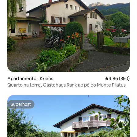
Apartamento ⋅ Kriens
4,86 de uma ava
4,86 (350)
Quarto na torre, Gästehaus Rank ao pé do Monte Pilatus
Superhost
Superhost