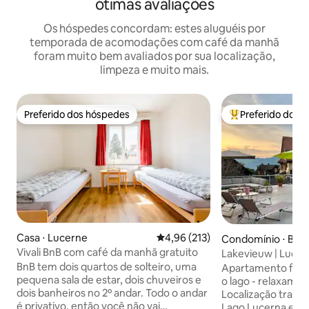
ótimas avaliações
Os hóspedes concordam: estes aluguéis por
temporada de acomodações com café da manhã
foram muito bem avaliados por sua localização,
limpeza e muito mais.
Preferido dos hóspedes
Preferido dos 
Preferido dos hóspedes
Entre os melhore
Casa ⋅ Lucerne
4,96 de uma avaliação média de 
4,96 (213)
Condomínio ⋅ Bec
Vivali BnB com café da manhã gratuito
Lakevieuw | Lucern
Pilatus
BnB tem dois quartos de solteiro, uma
Apartamento fantá
pequena sala de estar, dois chuveiros e
o lago - relaxamen
dois banheiros no 2º andar. Todo o andar
Localização tranqu
é privativo, então você não vai
Lago Lucerna e a