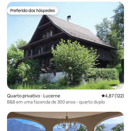
Preferido dos hóspedes
Preferido dos hóspedes
Quarto privativo ⋅ Lucerne
4,87 de uma av
4,87 (122)
B&B em uma fazenda de 300 anos - quarto duplo