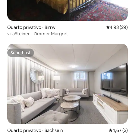
Quarto privativo ⋅ Birrwil
4,93 de uma a
4,93 (29)
villaSteiner - Zimmer Margret
Superhost
Superhost
Quarto privativo ⋅ Sachseln
4,67 de uma 
4,67 (3)