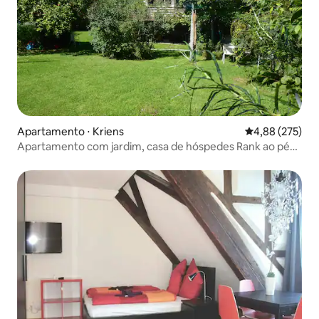
Apartamento ⋅ Kriens
4,88 de uma av
4,88 (275)
Apartamento com jardim, casa de hóspedes Rank ao pé
do Monte Pilatus