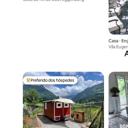
Casa ⋅ En
Vila Euge
vista par
Preferido dos hóspedes
Entre os melhores preferidos dos hóspedes