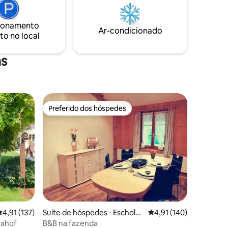
om
Descontos atraentes a partir de: 4 noites
o trenó.
10%, 5 noites 15%, 6 noites 20%, 12 noites
30%, 26 noites 35%
ionamento
Ar-condicionado
to no local
as
Preferido dos hóspedes
Preferido dos hóspedes
ções
,91 de uma avaliação média de 5, 137 avaliações
4,91 (137)
Suíte de hóspedes ⋅ Escholz
4,91 de uma avaliação 
4,91 (140)
matt
mahof
B&B na fazenda