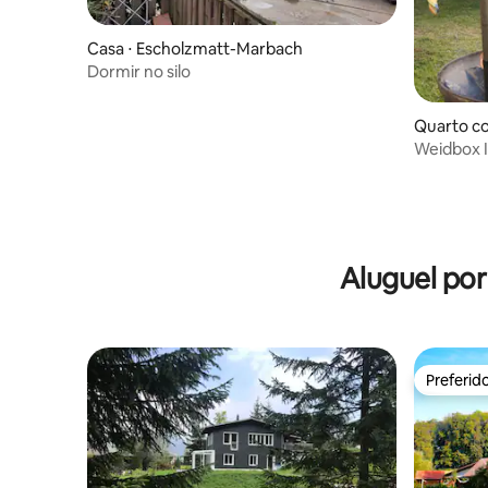
Casa ⋅ Escholzmatt-Marbach
Dormir no silo
Quarto co
Weidbox I
Aluguel po
Preferid
Preferid