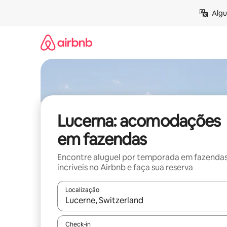
Pular
Algu
para
o
conteúdo
Lucerna: acomodações
em fazendas
Encontre aluguel por temporada em fazenda
incríveis no Airbnb e faça sua reserva
Localização
Quando os resultados estiverem disponíveis, expl
Check-in