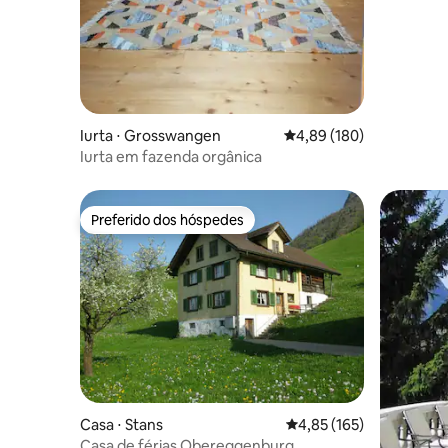
quartoe1
Iurta ⋅ Grosswangen
4,89 de uma avaliação m
4,89 (180)
Iurta em fazenda orgânica
Preferido dos hóspedes
Preferido dos hóspedes
Casa ⋅ Stans
4,85 de uma avaliação m
4,85 (165)
Casa de férias Obereggenburg