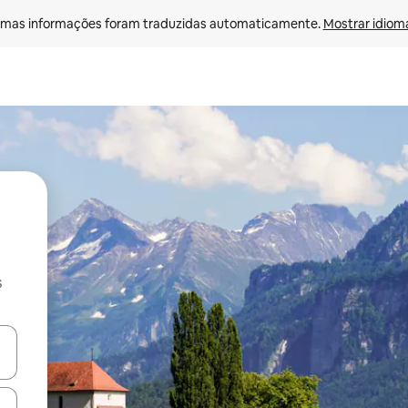
mas informações foram traduzidas automaticamente. 
Mostrar idioma
s
ore-os usando as seta para cima e para baixo do teclado ou tocando e