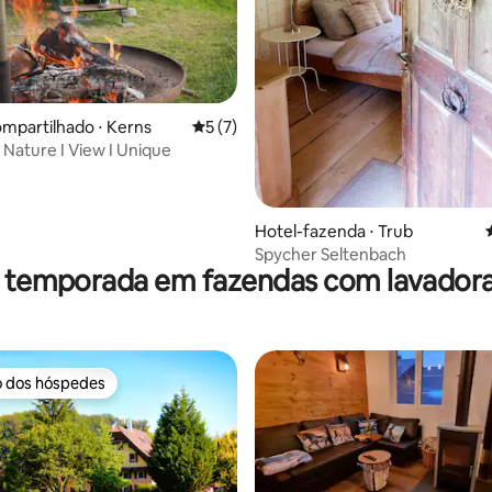
mpartilhado ⋅ Kerns
5 de uma avaliação média de 5, 7 avalia
5 (7)
 Nature I View I Unique
Hotel-fazenda ⋅ Trub
Spycher Seltenbach
r temporada em fazendas com lavadora
o dos hóspedes
o dos hóspedes