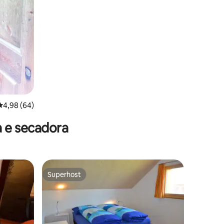
ções
4,98 de uma avaliação média de 5, 64 avaliações
4,98 (64)
 e secadora
Superhost
Superhost