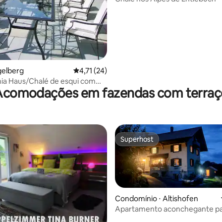
gelberg
4,71 de uma avaliação média de 5, 24 avalia
4,71 (24)
nia Haus/Chalé de esqui com
Acomodações em fazendas com terraç
a a montanha e o vale
Superhost
Superhost
Condomínio ⋅ Altishofen
Apartamento aconchegante p
famílias e amigos