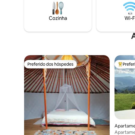
CARRO, POIS NÃO HÁ CONEXÃO DE
escondid
ÔNIBUS. (UBER/TÁXI) Na parte do meio
no meio d
está a nossa sala de conferências para
oferece a
Cozinha
Wi-F
empresas. No último andar, moramos
os meses 
com 2 crianças em nosso próprio
durante t
apartamento.
A
Preferido dos hóspedes
Prefe
Preferido dos hóspedes
Entre os
Apartame
Apartamen