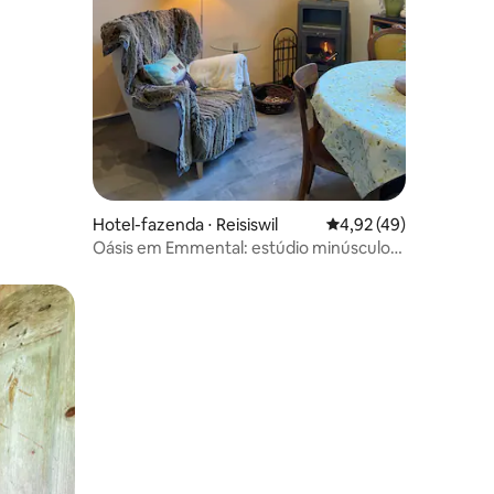
ções
Hotel-fazenda ⋅ Reisiswil
4,92 de uma avaliação
4,92 (49)
Oásis em Emmental: estúdio minúsculo
com lareira
os hóspedes