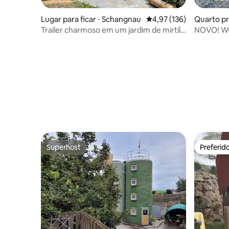
Lugar para ficar ⋅ Schangnau
4,97 de uma avaliação m
4,97 (136)
Quarto pr
Trailer charmoso em um jardim de mirtilo
NOVO! WC/
nos Alpes
Jardim, sa
Superhost
Preferid
Superhost
Preferid