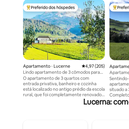
Preferido dos hóspedes
Prefe
Entre os melhores preferidos dos hóspedes
Entre os
Apartamento ⋅ Lucerne
4,97 de uma avaliação m
4,97 (205)
Apartamen
Lindo apartamento de 3 cômodos para
Apartamen
moradia independente em área
circuitos 
O apartamento de 3 quartos com
Sentindo-
rural/próximo à cidade
entrada privativa, banheiro e cozinha
apartame
está localizado no antigo prédio da escola
situado a
rural, que foi completamente renovado
Completo
Lucerna: com
em 2016. Rodeado pela natureza e com
equipada,
vista para as montanhas locais, você
terraço e an
aproveita a sua paz! A cidade de Lucerna
esteja pe
pode ser alcançada em 10 minutos de
principais
carro. Destinos de excursão nas
Engelberg 
proximidades. É NECESSÁRIO IR DE
pequena a