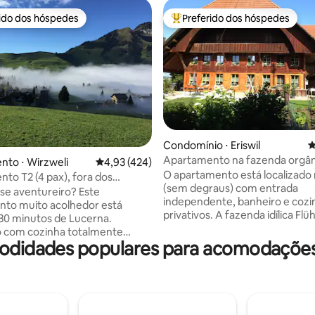
rido dos hóspedes
Preferido dos hóspedes
 melhores preferidos dos hóspedes
Entre os melhores preferidos d
Condomínio ⋅ Eriswil
4
Apartamento na fazenda orgân
édia de 5, 205 avaliações
to ⋅ Wirzweli
4,93 de uma avaliação média de 5, 424 avalia
4,93 (424)
Flühmatt
O apartamento está localizado 
to T2 (4 pax), fora dos
(sem degraus) com entrada
habituais!
se aventureiro? Este
independente, banheiro e cozi
nto muito acolhedor está
privativos. A fazenda idílica Fl
 30 minutos de Lucerna.
localizada a 850 metros acima d
 com cozinha totalmente
mar, aninhada na paisagem m
odidades populares para acomodaçõe
 2 quartos (acomoda 4),
na entrada do vale Emmental. A
fitrião multilíngue. Embora
ideal para caminhadas até o Ah
rto da cidade de Lucerna e das
Hinterarni ou a região de Napf.
 atrações turísticas, como
rota do coração leva os ciclista
/ Mount Titlis, Pilatus e Rigi, a
metros da casa. No inverno, a r
ldeia de Wirzweli está