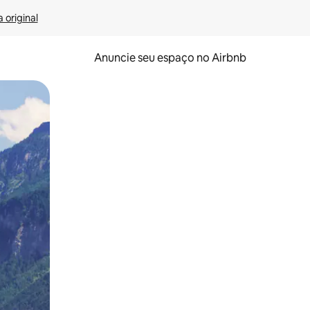
 original
Anuncie seu espaço no Airbnb
 deslizando o dedo na tela.