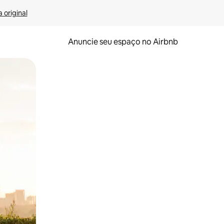
 original
Anuncie seu espaço no Airbnb
 deslizando o dedo na tela.