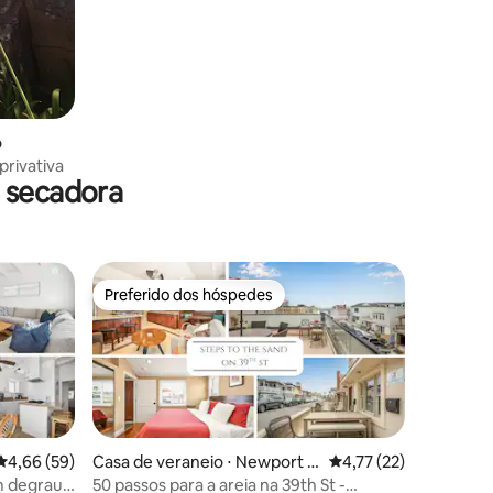
o
privativa
 secadora
Preferido dos hóspedes
Preferido dos hóspedes
ções
4,66 de uma avaliação média de 5, 59 avaliações
4,66 (59)
Casa de veraneio ⋅ Newport B
4,77 de uma avaliação
4,77 (22)
each
m degraus
50 passos para a areia na 39th St -