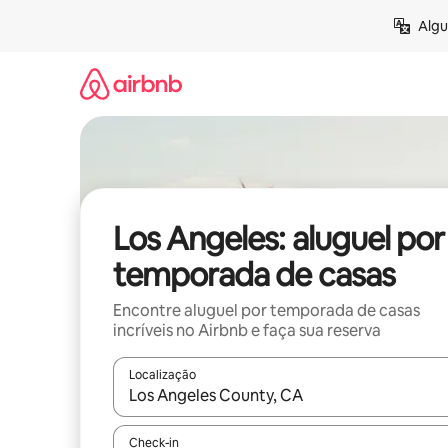
Pular
Algu
para
o
conteúdo
Los Angeles: aluguel por
temporada de casas
Encontre aluguel por temporada de casas
incríveis no Airbnb e faça sua reserva
Localização
Quando os resultados estiverem disponíveis, expl
Check-in