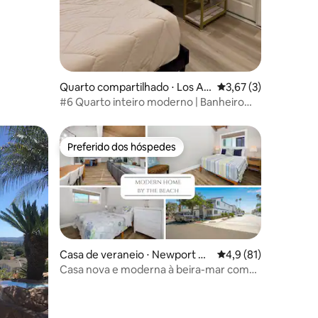
Quarto compartilhado ⋅ Los An
3,67 de uma avaliaçã
3,67 (3)
geles
#6 Quarto inteiro moderno | Banheiro
|Perto de Ktown e Crypto
Preferido dos hóspedes
Preferido dos hóspedes
ções
Casa de veraneio ⋅ Newport Be
4,9 de uma avaliação
4,9 (81)
ach
Casa nova e moderna à beira-mar com
pátio e churrasqueira