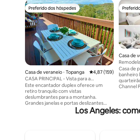
Preferido dos hóspedes
Preferid
Preferido dos hóspedes
Preferid
Casa de v
each
Remodelad
estacion
Casa de p
Casa de veraneio ⋅ Topanga
4,87 de uma avaliação m
4,87 (159)
até a prai
banheiro lo
CASA PRINCIPAL - Vista para a
quarteirã
montanha Topanga com um grande
Este encantador duplex oferece um
Channel Pa
deck
retiro tranquilo com vistas
perfeito 
deslumbrantes para a montanha.
longe de casa! Localiz
Grandes janelas e portas deslizantes
superior, 
Los Angeles: com
preenchem o espaço com luz natural e
estaciona
se abrem para as pitorescas Montanhas
cozinha t
Topanga. Relaxe no deck espaçoso,
de lavar 
perfeito para jantar ou relaxar. No
toalhas d
interior, você encontrará móveis
boogie, c
confortáveis, incluindo duas camas
etc. Casa gerenciada profissionalmente