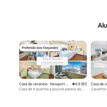
Alu
Preferido dos hóspedes
Preferido dos hóspedes
Casa de veraneio ⋅ Newport Be
4,9 de uma avaliação 
4,9 (81)
Casa de v
ach
each
Casa de 4 quartos a poucos passos da
2 quartos
areia em Newport Beach
calçadão