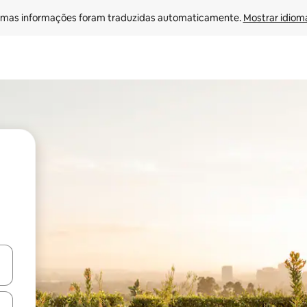
mas informações foram traduzidas automaticamente. 
Mostrar idioma
ore-os usando as seta para cima e para baixo do teclado ou tocando e