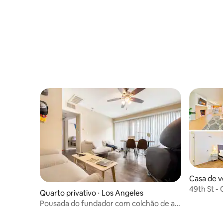
Casa de v
ach
49th St - 
Quarto privativo ⋅ Los Angeles
da praia
Pousada do fundador com colchão de ar
e café da manhã