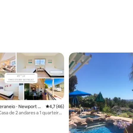
eraneio ⋅ Newport Be
4,7 de uma avaliação média de 5, 46 avalia
4,7 (46)
Casa de 2 andares a 1 quarteirão