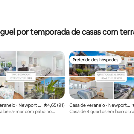
guel por temporada de casas com ter
Preferido dos hóspedes
Preferido dos hóspedes
média de 5, 81 avaliações
eraneio ⋅ Newport B
4,65 de uma avaliação média de 5, 91 avalia
4,65 (91)
Casa de veraneio ⋅ Newport
Beach
 à beira-mar com pátio no
Casa de 4 quartos em bairro tr
perto da praia