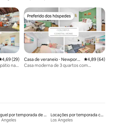
Newport Beach
Preferido dos hóspedes
Preferido dos hóspedes
ções
4,69 de uma avaliação média de 5, 29 avaliações
4,69 (29)
Casa de veraneio ⋅ Newport
4,89 de uma avaliação 
4,89 (64)
Beach
pátio na
Casa moderna de 3 quartos com
estacionamento a poucos passos da
praia
Aluguel por temporada de microcasas
Locações por temporada com piscina
 Angeles
Los Angeles