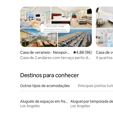
segundos da areia
Bay e a pr
Casa de veraneio ⋅ Newport
4,88 de uma avaliação 
4,88 (96)
Casa de v
Beach
ach
Casa de 2 andares com terraço perto de
4 quartos
9th St Bay Beach
Destinos para conhecer
Outros tipos de acomodações
Principais pontos turí
Aluguéis de espaços em frente à praia
Los Angeles
Los Angeles