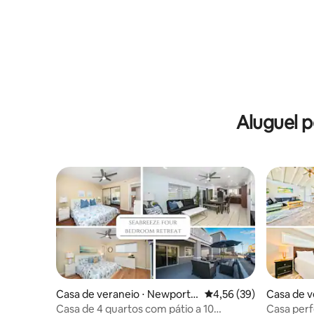
Aluguel 
Casa de veraneio ⋅ Newport B
4,56 de uma avaliação 
4,56 (39)
Casa de v
each
each
Casa de 4 quartos com pátio a 10
Casa perf