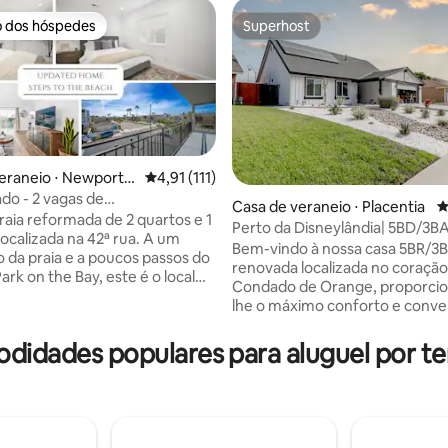
o dos hóspedes
Superhost
o dos hóspedes
Superhost
eraneio ⋅ Newport B
4,91 de uma avaliação média de 5, 111 avalia
4,91 (111)
o - 2 vagas de
Casa de veraneio ⋅ Placentia
4
amento - Limpo - Caminhada
raia reformada de 2 quartos e 1
Perto da Disneylândia| 5BD/3
édia de 5, 159 avaliações
a
calizada na 42ª rua. A um
King|Disney+Hulu+
Bem-vindo à nossa casa 5BR/3
o da praia e a poucos passos do
renovada localizada no coração
rk on the Bay, este é o local
Condado de Orange, proporci
para desfrutar do seu tempo
lhe o máximo conforto e conve
ada no nível
durante a sua estadia. Com sua
nossa casa inclui 2 vagas de
localização central, você estar
odidades populares para aluguel por t
mento, Smart TV, Wi-Fi, uma
minutos das principais atrações
otalmente equipada, máquina
região, incluindo Disneyland (15
e secar roupa, roupa de cama,
Aeroporto John Wayne, Estádi
e praia e banho, pranchas de
Anjos, Centro Honda, Conven
adeiras de praia, guarda-chuva,
Anaheim, Fazenda Knott 's Berry. No