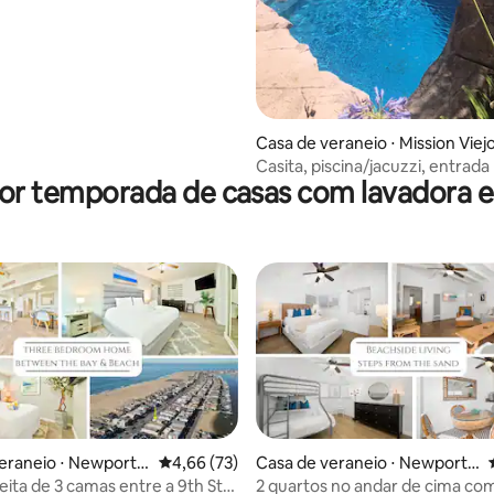
Casa de veraneio ⋅ Mission Viej
Casita, piscina/jacuzzi, entrada 
por temporada de casas com lavadora e
média de 5, 39 avaliações
eraneio ⋅ Newport B
4,66 de uma avaliação média de 5, 73 avalia
4,66 (73)
Casa de veraneio ⋅ Newport
Beach
eita de 3 camas entre a 9th St
2 quartos no andar de cima co