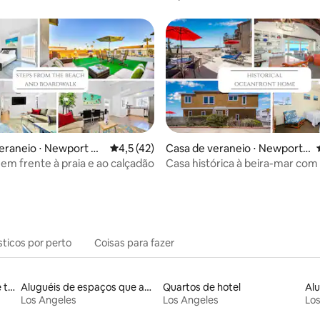
aia!
da varanda da areia
média de 5, 96 avaliações
eraneio ⋅ Newport Be
4,5 de uma avaliação média de 5, 42 avalia
4,5 (42)
Casa de veraneio ⋅ Newport
Beach
 em frente à praia e ao calçadão
Casa histórica à beira-mar com 
areia
sticos por perto
Coisas para fazer
Aluguel por temporada de townhouses
Aluguéis de espaços que aceitam animais de estimação
Quartos de hotel
Los Angeles
Los Angeles
Los