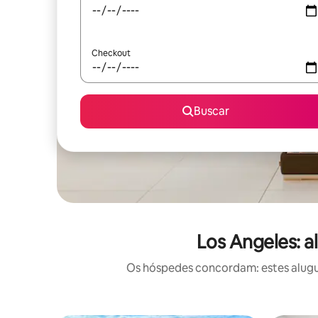
Checkout
Buscar
Los Angeles: a
Os hóspedes concordam: estes alugué