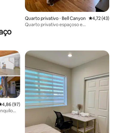
Quarto privativo ⋅ Bell Canyon
4,72 de uma avaliação
4,72 (43)
Quarto privativo espaçoso e
raço
banheiro/cozinha
ções
4,86 de uma avaliação média de 5, 97 avaliações
4,86 (97)
anquilo