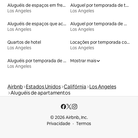
Aluguéis de espaços em frente à praia
Aluguel por temporada de townhouses
Los Angeles
Los Angeles
Aluguéis de espaços que aceitam animais de estimação
Aluguel por temporada de microcasas
Los Angeles
Los Angeles
Quartos de hotel
Locações por temporada com piscina
Los Angeles
Los Angeles
Aluguéis por temporada de acomodações de luxo
Mostrar mais
Los Angeles
Airbnb
Estados Unidos
Califórnia
Los Angeles
Aluguéis de apartamentos
© 2026 Airbnb, Inc.
Privacidade
Termos