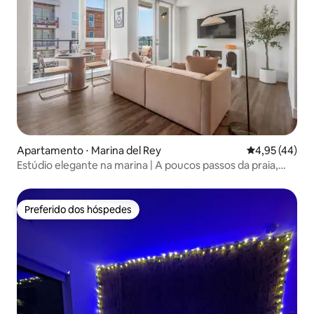
Apartamento ⋅ Marina del Rey
4,95 de uma a
4,95 (44)
Estúdio elegante na marina | A poucos passos da praia,
restaurantes
Preferido dos hóspedes
Preferido dos hóspedes