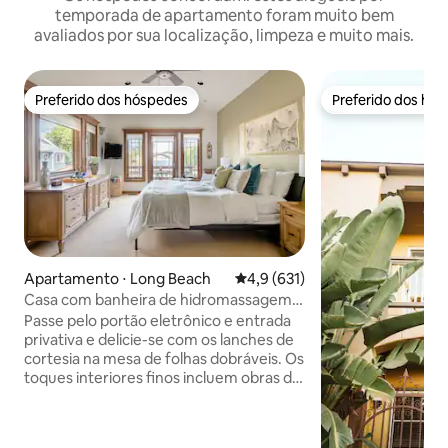
temporada de apartamento foram muito bem
avaliados por sua localização, limpeza e muito mais.
Preferido dos hóspedes
Preferido dos hó
Preferido dos hóspedes
Preferido dos hó
Apartamento ⋅ Long Beach
4,9 de uma avaliação média de 
4,9 (631)
Casa com banheira de hidromassagem
perto do mar
Passe pelo portão eletrônico e entrada
privativa e delicie-se com os lanches de
cortesia na mesa de folhas dobráveis. Os
toques interiores finos incluem obras de
arte antigas e uma bandeja de servir,
enquanto do lado de fora, assentos de
dois níveis e uma lareira esperam por