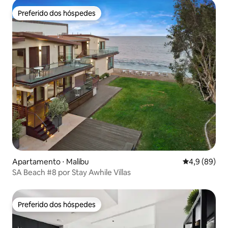
Preferido dos hóspedes
Preferido dos hóspedes
Apartamento ⋅ Malibu
4,9 de uma a
4,9 (89)
SA Beach #8 por Stay Awhile Villas
Preferido dos hóspedes
Preferido dos hóspedes