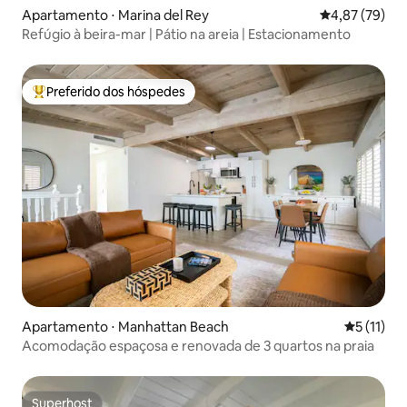
Apartamento ⋅ Marina del Rey
4,87 de uma a
4,87 (79)
Refúgio à beira-mar | Pátio na areia | Estacionamento
Preferido dos hóspedes
Entre os melhores preferidos dos hóspedes
Apartamento ⋅ Manhattan Beach
5 de uma a
5 (11)
Acomodação espaçosa e renovada de 3 quartos na praia
Superhost