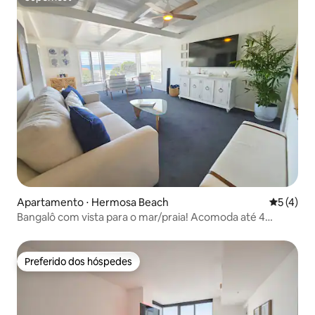
Superhost
Apartamento ⋅ Hermosa Beach
5 de uma 
5 (4)
Bangalô com vista para o mar/praia! Acomoda até 4
pessoas
Preferido dos hóspedes
Preferido dos hóspedes