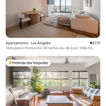
Apartamento ⋅ Los Angeles
5 de uma a
5 (11)
Vista para o horizonte | Arranha-céu de luxo | Vida no
centro de Los Angeles
Preferido dos hóspedes
Entre os melhores preferidos dos hóspedes