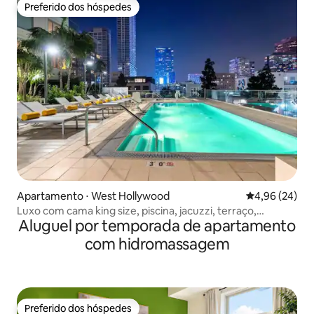
Preferido dos hóspedes
Preferido dos hóspedes
Apartamento ⋅ West Hollywood
4,96 de uma a
4,96 (24)
Luxo com cama king size, piscina, jacuzzi, terraço,
Aluguel por temporada de apartamento
academia e estacionamento
com hidromassagem
Preferido dos hóspedes