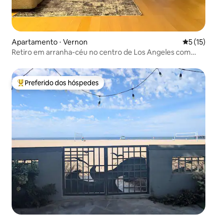
Apartamento ⋅ Vernon
5 de uma a
5 (15)
Retiro em arranha-céu no centro de Los Angeles com
varanda privativa
Preferido dos hóspedes
Entre os melhores preferidos dos hóspedes