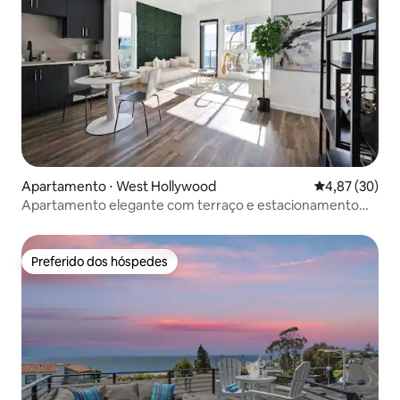
Apartamento ⋅ West Hollywood
4,87 de uma a
4,87 (30)
Apartamento elegante com terraço e estacionamento
gratuito
Preferido dos hóspedes
Preferido dos hóspedes