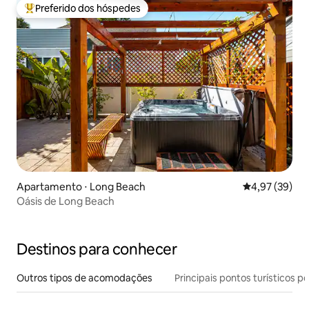
Preferido dos hóspedes
Entre os melhores preferidos dos hóspedes
Apartamento ⋅ Long Beach
4,97 de uma a
4,97 (39)
Oásis de Long Beach
Destinos para conhecer
Outros tipos de acomodações
Principais pontos turísticos po