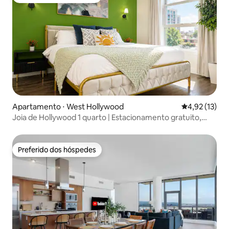
Preferido dos hóspedes
Apartamento ⋅ West Hollywood
4,92 de uma a
4,92 (13)
Joia de Hollywood 1 quarto | Estacionamento gratuito,
piscina e academia
Preferido dos hóspedes
Preferido dos hóspedes