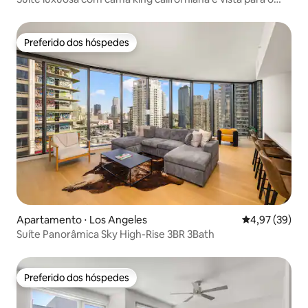
horizonte de DTLA
Preferido dos hóspedes
Preferido dos hóspedes
Apartamento ⋅ Los Angeles
4,97 de uma a
4,97 (39)
Suíte Panorâmica Sky High-Rise 3BR 3Bath
Preferido dos hóspedes
Preferido dos hóspedes