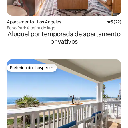
Apartamento ⋅ Los Angeles
5 de uma a
5 (22)
Echo Park à beira do lago!
Aluguel por temporada de apartamento
privativos
Preferido dos hóspedes
Preferido dos hóspedes