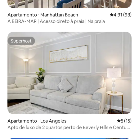
Apartamento ⋅ Manhattan Beach
4,91 de uma a
4,91 (93)
À BEIRA-MAR | Acesso direto à praia | Na praia
Superhost
Superhost
Apartamento ⋅ Los Angeles
5 de uma a
5 (15)
Apto de luxo de 2 quartos perto de Beverly Hills e Century
City