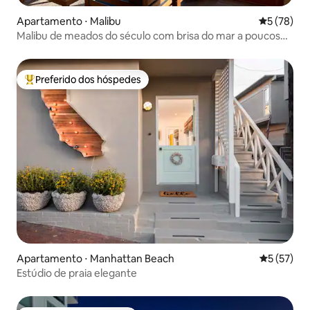
Apartamento ⋅ Malibu
5 de uma a
5 (78)
Malibu de meados do século com brisa do mar a poucos
minutos da praia
Preferido dos hóspedes
Entre os melhores preferidos dos hóspedes
Apartamento ⋅ Manhattan Beach
5 de uma a
5 (57)
Estúdio de praia elegante