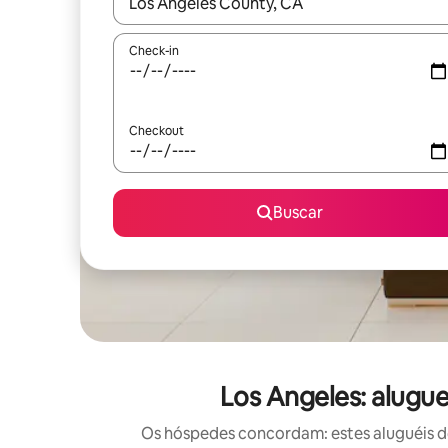
Quando os resultados estiverem disponíveis, expl
Check-in
Checkout
Buscar
Los Angeles: alugu
Os hóspedes concordam: estes aluguéis d