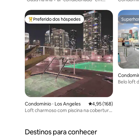
Hamilton Cove
elegante 
Preferido dos hóspedes
Superho
Entre os melhores preferidos dos hóspedes
Superho
Condomíni
Belo loft
piscina n
Condomínio ⋅ Los Angeles
4,95 de uma avaliação m
4,95 (168)
Loft charmoso com piscina na cobertura,
spa e estacionamento GRATUITO
Destinos para conhecer