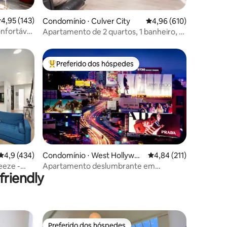
ções
,95 de uma avaliação média de 5, 143 avaliações
4,95 (143)
Condomínio ⋅ Culver City
4,96 de uma avaliação 
4,96 (610)
onfortável
Apartamento de 2 quartos, 1 banheiro, 5
!
min para LAX
Preferido dos hóspedes
Entre os melhores preferidos dos hóspedes
ções
4,9 de uma avaliação média de 5, 434 avaliações
4,9 (434)
Condomínio ⋅ West Hollywoo
4,84 de uma avaliação 
4,84 (211)
d
eeze -
Apartamento deslumbrante em
riendly
Hollywood na Sunset Strip
Preferido dos hóspedes