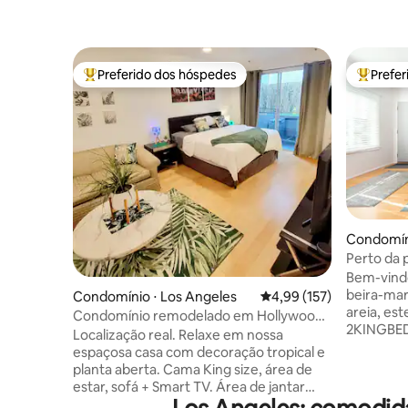
Preferido dos hóspedes
Prefe
Entre os melhores preferidos dos hóspedes
Entre os
Condomín
Perto da 
quartos (
Bem-vindo
beira-mar
Condomínio ⋅ Los Angeles
4,99 de uma avaliação m
4,99 (157)
areia, es
Condomínio remodelado em Hollywood,
2KINGBED/
estacionamento + 2ª cama disponível
Localização real. Relaxe em nossa
uma escap
espaçosa casa com decoração tropical e
Espaçoso 
planta aberta. Cama King size, área de
ar condic
estar, sofá + Smart TV. Área de jantar
central e
com mesa e 4 cadeiras. Pátio ao ar livre