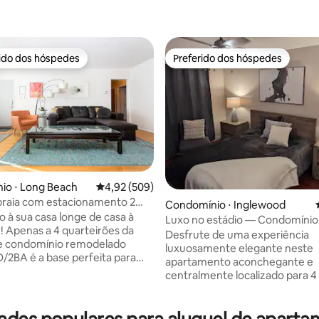
rido dos hóspedes
Preferido dos hóspedes
 melhores preferidos dos hóspedes
Preferido dos hóspedes
io ⋅ Long Beach
4,92 de uma avaliação média de 5, 509 avalia
4,92 (509)
praia com estacionamento 2
Condomínio ⋅ Inglewood
Cama king size)/2 banheiros
 à sua casa longe de casa à
Luxo no estádio — Condomínio 
! Apenas a 4 quarteirões da
édia de 5, 157 avaliações
passos de SOFI
Desfrute de uma experiência
te condomínio remodelado
luxuosamente elegante neste
2BA é a base perfeita para
apartamento aconchegante e
ada relaxante na costa.
centralmente localizado para 4
e familiar, possui unidades de
pacificamente situado a pouco
ionado portáteis, aquecimento
do Estádio SOFI, do Fórum, do 
 uma cozinha totalmente
YOUTUBE, do The Hollywood Pa