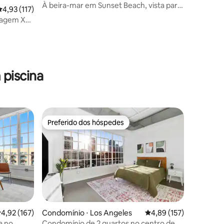
ach
À beira-mar em Sunset Beach, vista para
,93 de uma avaliação média de 5, 117 avaliações
4,93 (117)
o mar, acomoda 10 pessoas
sagem XL |
balho
piscina
Preferido dos hóspedes
Preferido dos hóspedes
ções
,92 de uma avaliação média de 5, 167 avaliações
4,92 (167)
Condomínio ⋅ Los Angeles
4,89 de uma avaliação 
4,89 (157)
a no
Condomínio de 2 quartos no centro de