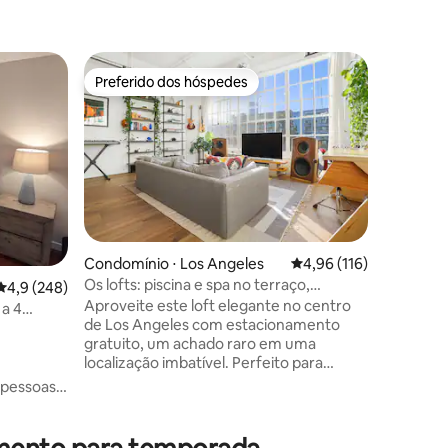
Condomín
Preferido dos hóspedes
Preferi
Preferido dos hóspedes
Preferi
Condomín
o mar em
Desfrute 
condomín
na comun
Cove com
Baía de C
das unid
comodida
incluem 
ções
Condomínio ⋅ Los Angeles
4,96 de uma avaliação 
4,96 (116)
praia pri
Os lofts: piscina e spa no terraço,
academia
4,9 de uma avaliação média de 5, 248 avaliações
4,9 (248)
estacionamento gratuito, DTLA
Aproveite este loft elegante no centro
playgroun
a 4
de Los Angeles com estacionamento
O condom
gratuito, um achado raro em uma
golfe a 
localização imbatível. Perfeito para
2025 para
famílias, este espaço único dispõe de
explorar a
 pessoas,
uma sala de estar confortável, cozinha
s passos
totalmente equipada, quarto privativo e
Teatro
banheiro completo. Relaxe no terraço
rk Casino