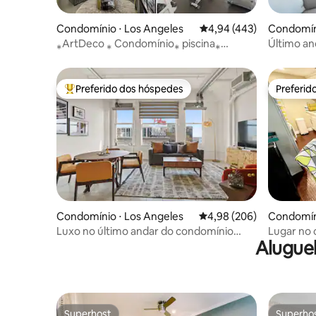
Condomínio ⋅ Los Angeles
4,94 de uma avaliação m
4,94 (443)
Condomín
ach
⁎ArtDeco ⁎ Condomínio⁎ piscina⁎
Último an
Academia⁎Estacionamento
garagem p
gratuito⁎Jacuzzi
da areia
Preferido dos hóspedes
Preferid
Entre os melhores preferidos dos hóspedes
Preferid
Condomínio ⋅ Los Angeles
4,98 de uma avaliação m
4,98 (206)
Condomín
Luxo no último andar do condomínio
Lugar no c
Alugue
DTLA c/piscina *Estacionamento
cozinha c
gratuito*
Superhost
Superho