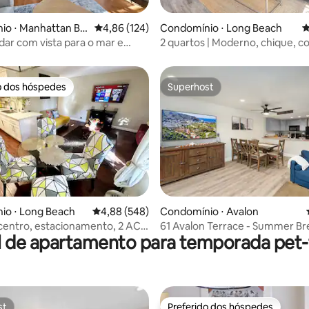
édia de 5, 443 avaliações
io ⋅ Manhattan Be
4,86 de uma avaliação média de 5, 124 avalia
4,86 (124)
Condomínio ⋅ Long Beach
4
dar com vista para o mar e
2 quartos | Moderno, chique, c
ara 2 carros a poucos passos
| O melhor da costa de Belmont
o dos hóspedes
Superhost
o dos hóspedes
Superhost
édia de 5, 206 avaliações
io ⋅ Long Beach
4,88 de uma avaliação média de 5, 548 avalia
4,88 (548)
Condomínio ⋅ Avalon
entro, estacionamento, 2 AC,
61 Avalon Terrace - Summer Br
l de apartamento para temporada pet-f
ompleta.
Renovado
st
Preferido dos hóspedes