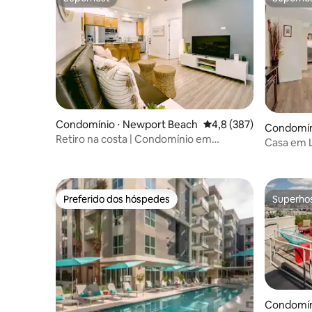
Superhost
Superho
Condomínio ⋅ Newport Beach
4,8 de uma avaliação m
4,8 (387)
Condomínio
Retiro na costa | Condomínio em
Casa em L
Newport Beach + Wi-Fi
Tranquila
Preferido dos hóspedes
Superho
Preferido dos hóspedes
Superho
Condomíni