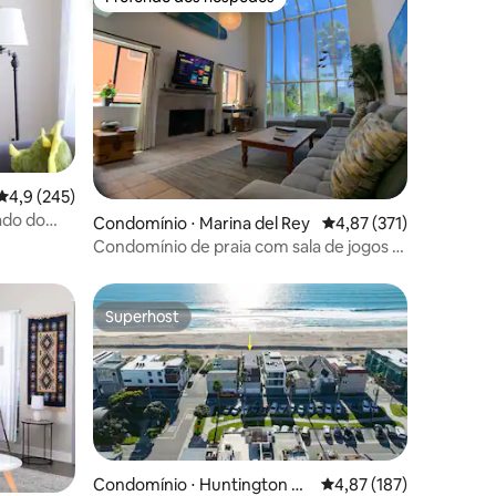
Preferido dos hóspedes
4,9 de uma avaliação média de 5, 245 avaliações
4,9 (245)
ções
ado do
Condomínio ⋅ Marina del Rey
4,87 de uma avaliação 
4,87 (371)
Condomínio de praia com sala de jogos 3
quartos/3 banheiros
Superhost
Superhost
ções
Condomínio ⋅ Huntington Be
4,87 de uma avaliação 
4,87 (187)