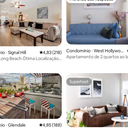
st
Preferido dos hóspedes
Condomínio ⋅ West Hollywoo
édia de 5, 387 avaliações
 ⋅ Signal Hill
4,83 de uma avaliação média de 5, 218 avalia
4,83 (218)
d
Apartamento de 2 quartos ao l
ong Beach Ótima Localização,
mercado de agricultores
, Varanda
st
Superhost
st
Superhost
o ⋅ Glendale
4,85 de uma avaliação média de 5, 188 avalia
4,85 (188)