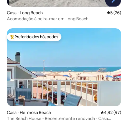
Casa ⋅ Long Beach
5 de uma a
5 (26)
Acomodação à beira-mar em Long Beach
Preferido dos hóspedes
Entre os melhores preferidos dos hóspedes
Casa ⋅ Hermosa Beach
4,92 de uma a
4,92 (97)
The Beach House - Recentemente renovada - Casa
incrível!