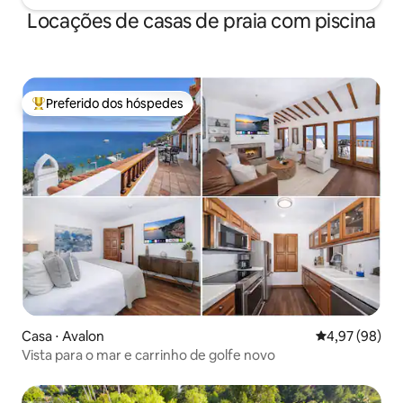
Locações de casas de praia com piscina
Preferido dos hóspedes
Entre os melhores preferidos dos hóspedes
Casa ⋅ Avalon
4,97 de uma a
4,97 (98)
Vista para o mar e carrinho de golfe novo