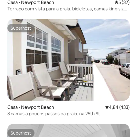
Casa ⋅ Newport Beach
5 de uma a
5 (37)
Terraço com vista para a praia, bicicletas, camas king size,
ar-condicionado, estacionamento
Superhost
Superhost
Casa ⋅ Newport Beach
4,84 de uma av
4,84 (433)
3 camas a poucos passos da praia, na 25th St
Superhost
Superhost