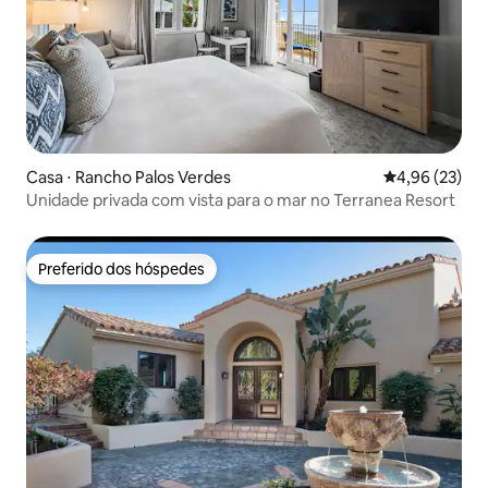
Casa ⋅ Rancho Palos Verdes
4,96 de uma a
4,96 (23)
Unidade privada com vista para o mar no Terranea Resort
Preferido dos hóspedes
Preferido dos hóspedes