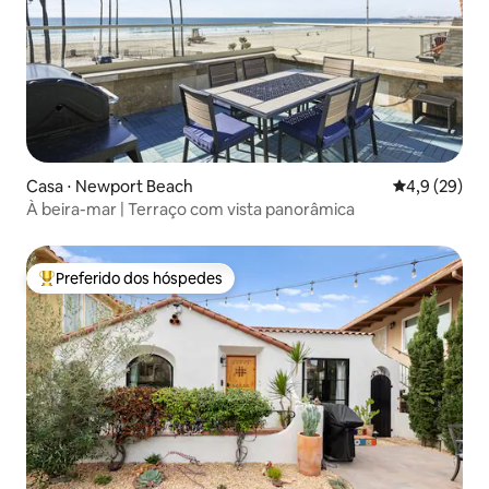
Casa ⋅ Newport Beach
4,9 de uma a
4,9 (29)
À beira-mar | Terraço com vista panorâmica
Preferido dos hóspedes
Entre os melhores preferidos dos hóspedes