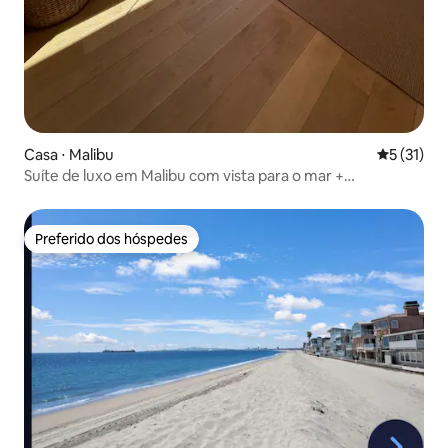
Casa ⋅ Malibu
5 de uma a
5 (31)
Suíte de luxo em Malibu com vista para o mar +
estacionamento gratuito!
Preferido dos hóspedes
Preferido dos hóspedes