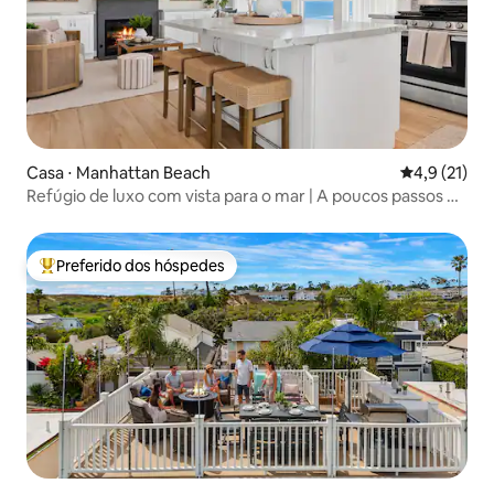
Casa ⋅ Manhattan Beach
4,9 de uma a
4,9 (21)
Refúgio de luxo com vista para o mar | A poucos passos da
areia
Preferido dos hóspedes
Entre os melhores preferidos dos hóspedes