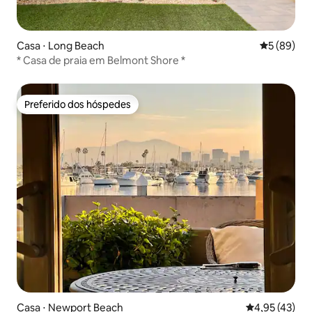
Casa ⋅ Long Beach
5 de uma a
5 (89)
* Casa de praia em Belmont Shore *
Preferido dos hóspedes
Preferido dos hóspedes
Casa ⋅ Newport Beach
4,95 de uma a
4,95 (43)