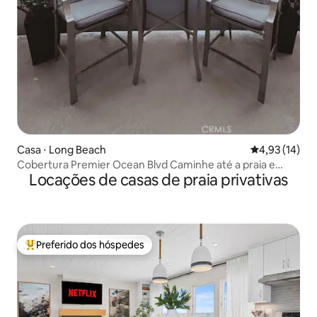
Casa ⋅ Long Beach
4,93 de uma a
4,93 (14)
Cobertura Premier Ocean Blvd Caminhe até a praia e
Locações de casas de praia privativas
jantar
Preferido dos hóspedes
Entre os melhores preferidos dos hóspedes