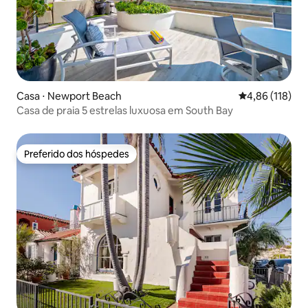
Casa ⋅ Newport Beach
4,86 de uma av
4,86 (118)
Casa de praia 5 estrelas luxuosa em South Bay
Preferido dos hóspedes
Preferido dos hóspedes