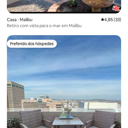
Casa ⋅ Malibu
4,85 de uma a
4,85 (33)
Retiro com vista para o mar em Malibu
Preferido dos hóspedes
Preferido dos hóspedes