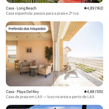
Casa ⋅ Long Beach
4,89 de uma av
4,89 (162)
Casa espanhola: passos para a praia e 2ª rua
Preferido dos hóspedes
Preferido dos hóspedes
Casa ⋅ Playa Del Rey
4,88 de uma av
4,88 (105)
Casa de praia em LAX — luxo na areia e perto de LAX