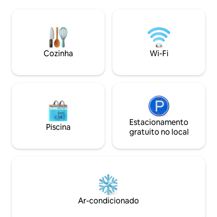
em Newport oferecem. Preferido dos
Duas suítes maste
hóspedes e entre os 1% melhores no
suite) com camas
Airbnb. Beba vinho e veja os veleiros
privativo no terra
brilharem ao pôr do sol. Um retiro onde
360° para o mar / b
você não precisa de carro, projetado
OLED de alta quali
para um luxo descontraído. Destaques
escurecer o quart
Cozinha
Wi-Fi
✓ Vista para o porto no terraço ✓ Ar
confortáveis - Cozinha totalmente
condicionado refrescante ✓ Garagem +
abastecida com it
Veículo elétrico⚡ ✓ King + 2 Queens ✓
cozinha, panelas a
TV de 75" + música + Wi-Fi rápido ✓
Lareira aconchegante As datas acabam
rápido!
Estacionamento
Piscina
gratuito no local
Ar-condicionado