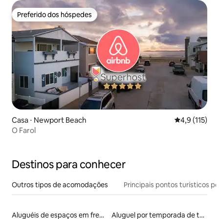
Preferido dos hóspedes
Preferido dos hóspedes
Casa ⋅ Newport Beach
4,9 de uma av
4,9 (115)
O Farol
Destinos para conhecer
Outros tipos de acomodações
Principais pontos turísticos po
Aluguéis de espaços em frente à praia
Aluguel por temporada de townhouses