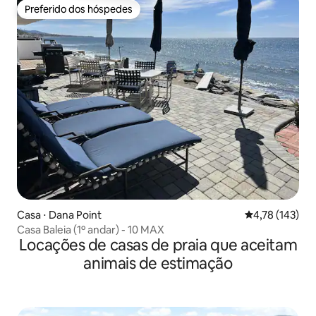
Preferido dos hóspedes
Preferido dos hóspedes
Casa ⋅ Dana Point
4,78 de uma av
4,78 (143)
Casa Baleia (1º andar) - 10 MAX
Locações de casas de praia que aceitam
animais de estimação