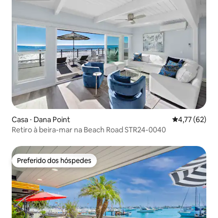
Casa ⋅ Dana Point
4,77 de uma a
4,77 (62)
Retiro à beira-mar na Beach Road STR24-0040
Preferido dos hóspedes
Preferido dos hóspedes