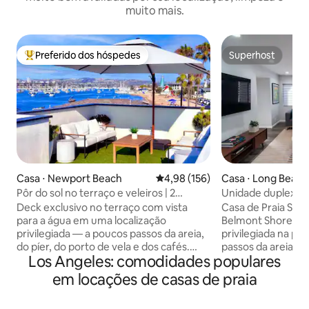
muito mais.
Preferido dos hóspedes
Superhost
Entre os melhores preferidos dos hóspedes
Superhost
Casa ⋅ Newport Beach
4,98 de uma avaliação média de 
4,98 (156)
Casa ⋅ Long Beach
Pôr do sol no terraço e veleiros | 2
Unidade duplex à 
minutos até a areia · Ar-condicionado
king size 2,5 banh
Deck exclusivo no terraço com vista
Casa de Praia Sha
para a água em uma localização
Belmont Shore. Um
privilegiada — a poucos passos da areia,
privilegiada na pe
do píer, do porto de vela e dos cafés.
passos da areia e
Los Angeles: comodidades populares
Harbor Lookout é um novo apartamento
fácil caminhada pel
de luxo de 3 quartos com design
restaurantes e loj
em locações de casas de praia
moderno, ar-condicionado raro e uma
Venha para os dias
vista deslumbrante que poucos aluguéis
pôr do sol. Por que você vai adorar: -