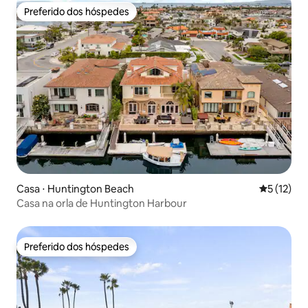
Preferido dos hóspedes
Preferido dos hóspedes
Casa ⋅ Huntington Beach
5 de uma a
5 (12)
Casa na orla de Huntington Harbour
Preferido dos hóspedes
Preferido dos hóspedes