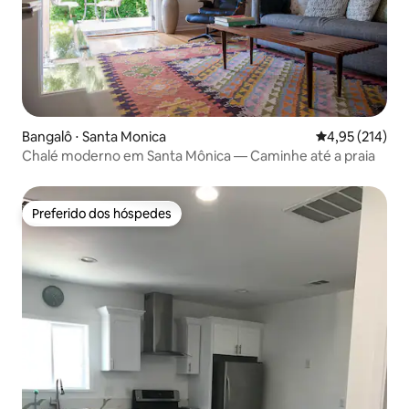
Bangalô ⋅ Santa Monica
4,95 de uma av
4,95 (214)
Chalé moderno em Santa Mônica — Caminhe até a praia
Preferido dos hóspedes
Preferido dos hóspedes