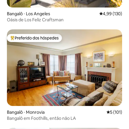
Bangalô ⋅ Los Angeles
4,99 de uma av
4,99 (130)
Oásis de Los Feliz Craftsman
Preferido dos hóspedes
Entre os melhores preferidos dos hóspedes
Bangalô ⋅ Monrovia
5 de uma av
5 (101)
Bangalô em Foothills, então não LA