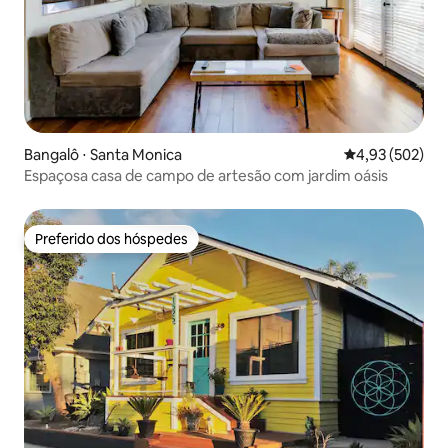
Bangalô ⋅ Santa Monica
4,93 de uma av
4,93 (502)
Espaçosa casa de campo de artesão com jardim oásis
Preferido dos hóspedes
Preferido dos hóspedes