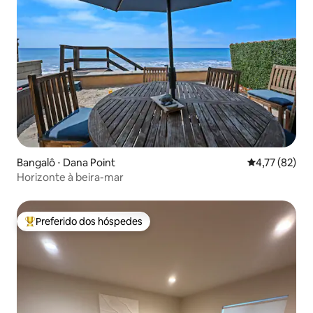
Bangalô ⋅ Dana Point
4,77 de uma a
4,77 (82)
Horizonte à beira-mar
Preferido dos hóspedes
Entre os melhores preferidos dos hóspedes