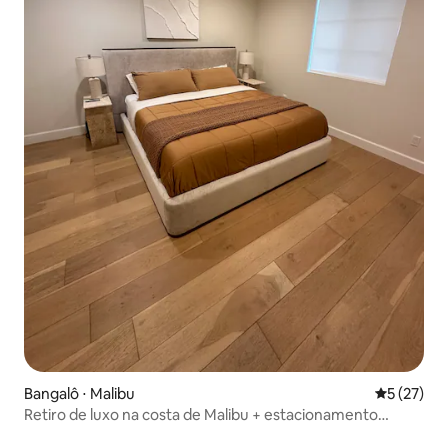
Bangalô ⋅ Malibu
5 de uma a
5 (27)
Retiro de luxo na costa de Malibu + estacionamento
gratuito!