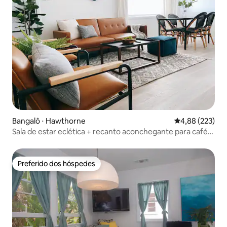
Bangalô ⋅ Hawthorne
4,88 de uma av
4,88 (223)
Sala de estar eclética + recanto aconchegante para café
da manhã perto de LAX, SOFI
Preferido dos hóspedes
Preferido dos hóspedes