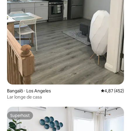
Bangalô ⋅ Los Angeles
4,87 de uma av
4,87 (452)
Lar longe de casa
Superhost
Superhost