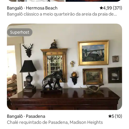
Bangalô ⋅ Hermosa Beach
4,99 de uma av
4,99 (371)
Bangalô clássico a meio quarteirão da areia da praia de
Hermosa
Superhost
Superhost
Bangalô ⋅ Pasadena
5 de uma a
5 (10)
Chalé requintado de Pasadena, Madison Heights