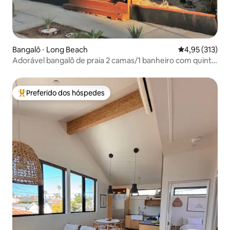
Bangalô ⋅ Long Beach
4,95 de uma av
4,95 (313)
Adorável bangalô de praia 2 camas/1 banheiro com quintal
privativo
Preferido dos hóspedes
Entre os melhores preferidos dos hóspedes