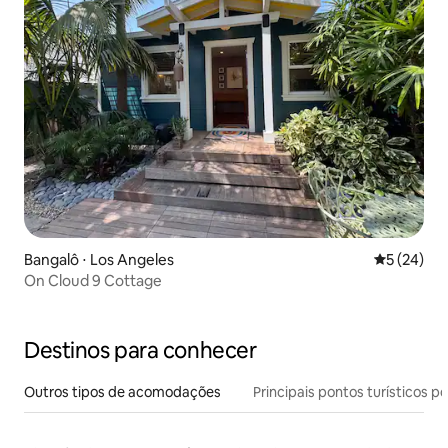
Bangalô ⋅ Los Angeles
5 de uma a
5 (24)
On Cloud 9 Cottage
Destinos para conhecer
Outros tipos de acomodações
Principais pontos turísticos po