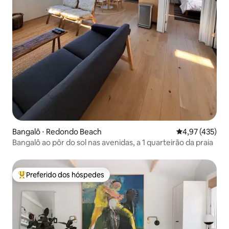
Bangalô ⋅ Redondo Beach
4,97 de uma av
4,97 (435)
Bangalô ao pôr do sol nas avenidas, a 1 quarteirão da praia
Preferido dos hóspedes
Entre os melhores preferidos dos hóspedes