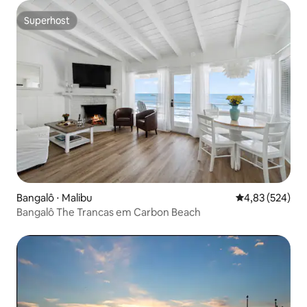
Superhost
Superhost
Bangalô ⋅ Malibu
4,83 de uma av
4,83 (524)
Bangalô The Trancas em Carbon Beach