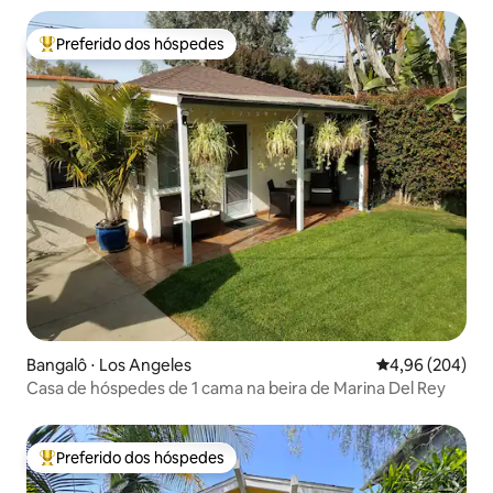
Preferido dos hóspedes
Entre os melhores preferidos dos hóspedes
Bangalô ⋅ Los Angeles
4,96 de uma ava
4,96 (204)
Casa de hóspedes de 1 cama na beira de Marina Del Rey
Preferido dos hóspedes
Entre os melhores preferidos dos hóspedes