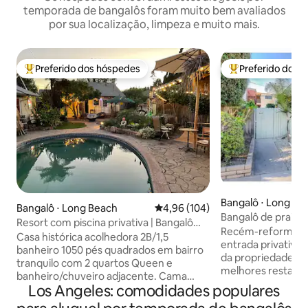
temporada de bangalôs foram muito bem avaliados
por sua localização, limpeza e muito mais.
Preferido dos hóspedes
Preferido dos 
Entre os melhores preferidos dos hóspedes
Entre os melhore
Bangalô ⋅ Long Be
Bangalô ⋅ Long Beach
4,96 de uma avaliação média de 
4,96 (104)
Bangalô de praia d
Resort com piscina privativa | Bangalô
privativo, fechado
Recém-reformado,
histórico que acomoda 6 pessoas
Casa histórica acolhedora 2B/1,5
entrada privativa e
banheiro 1050 pés quadrados em bairro
da propriedade é s
tranquilo com 2 quartos Queen e
melhores restaura
banheiro/chuveiro adjacente. Cama
praticar SUP, etc.
Los Angeles: comodidades populares
queen semi-privada Addt'l Murphy na
tudo, lavanderia c
sala de sol. Sensação vintage brilhante