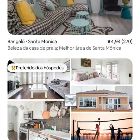
Bangalô ⋅ Santa Monica
4,94 de uma ava
4,94 (270)
Beleza da casa de praia; Melhor área de Santa Mônica
Preferido dos hóspedes
Entre os melhores preferidos dos hóspedes