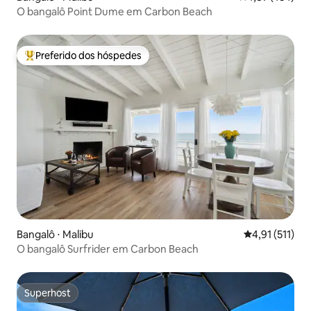
O bangalô Point Dume em Carbon Beach
Preferido dos hóspedes
Entre os melhores preferidos dos hóspedes
Bangalô ⋅ Malibu
4,91 de uma av
4,91 (511)
O bangalô Surfrider em Carbon Beach
Superhost
Superhost