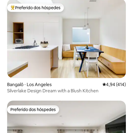
Preferido dos hóspedes
Entre os melhores preferidos dos hóspedes
Bangalô ⋅ Los Angeles
4,94 de uma av
4,94 (414)
Silverlake Design Dream with a Blush Kitchen
Preferido dos hóspedes
Preferido dos hóspedes