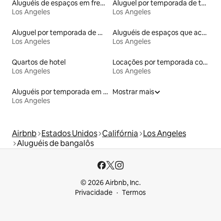
Aluguéis de espaços em frente à praia
Aluguel por temporada de townhouses
Los Angeles
Los Angeles
Aluguel por temporada de microcasas
Aluguéis de espaços que aceitam animais de estimação
Los Angeles
Los Angeles
Quartos de hotel
Locações por temporada com piscina
Los Angeles
Los Angeles
Aluguéis por temporada em resorts
Mostrar mais
Los Angeles
Airbnb
Estados Unidos
Califórnia
Los Angeles
Aluguéis de bangalôs
© 2026 Airbnb, Inc.
Privacidade
Termos