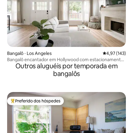
Bangalô ⋅ Los Angeles
4,97 de uma av
4,97 (143)
Bangalô encantador em Hollywood com estacionamento
Outros aluguéis por temporada em
privativo
bangalôs
Preferido dos hóspedes
Entre os melhores preferidos dos hóspedes