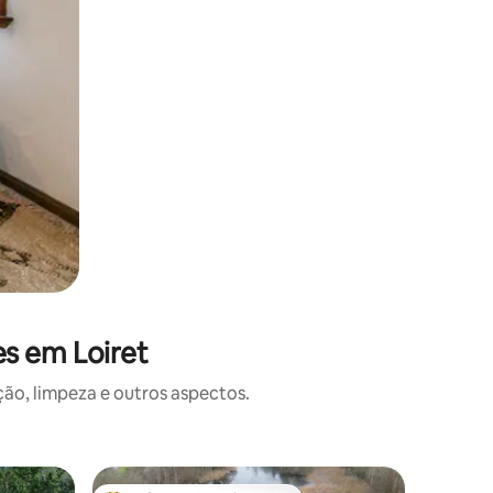
s em Loiret
o, limpeza e outros aspectos.
Microcas