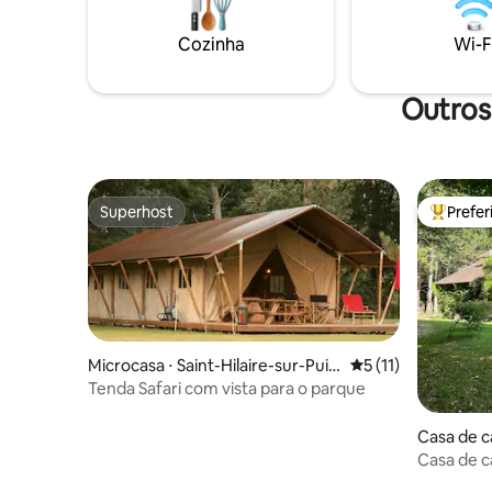
O local p
Cozinha totalmente equipada 📺 Sala de
romântica
relaxamento com TV grande Banheiro 🚿
Cozinha
Wi-F
momento 
moderno 📶 Wi-Fi de alta velocidade 🔑
Entrada autônoma
Outros
Superhost
Prefe
Superhost
Entre os
Microcasa ⋅ Saint-Hilaire-sur-Puis
5 de uma avaliação
5 (11)
eaux
Tenda Safari com vista para o parque
Casa de c
Casa de c