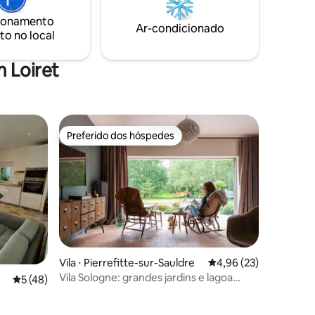
écies
a única.
ionamento
Ar-condicionado
to no local
 Loiret
Preferido dos hóspedes
os hóspedes
Preferido dos hóspedes
Vila ⋅ Pierrefitte-sur-Sauldre
4,96 de uma avaliação
4,96 (23)
Vila Sologne: grandes jardins e lagoa
ções
5 de uma avaliação média de 5, 48 avaliações
5 (48)
privativa