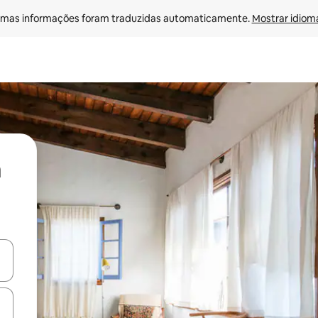
mas informações foram traduzidas automaticamente. 
Mostrar idioma
ore-os usando as seta para cima e para baixo do teclado ou tocando e