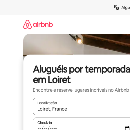
Pular
Algu
para
o
conteúdo
Aluguéis por temporada
em Loiret
Encontre e reserve lugares incríveis no Airbnb
Localização
Quando os resultados estiverem disponíveis, expl
Check-in