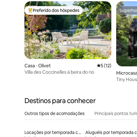
Preferido dos hóspedes
Superho
Entre os melhores preferidos dos hóspedes
Superho
Casa ⋅ Olivet
5 de uma avaliação 
5 (12)
Villa des Coccinelles à beira do rio
Microcasa
is
Tiny Hous
- 1h de Pa
Destinos para conhecer
Outros tipos de acomodações
Principais pontos turí
Locações por temporada com piscina