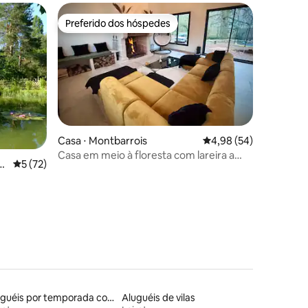
Preferido dos hóspedes
os hóspedes
Preferido dos hóspedes
Casa ⋅ Montbarrois
4,98 de uma avaliação
4,98 (54)
Casa em meio à floresta com lareira a
ções
n
5 de uma avaliação média de 5, 72 avaliações
5 (72)
1 h 30 de Paris
Aluguéis por temporada com caiaque
Aluguéis de vilas