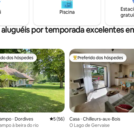
erfeito para uma noite
libélulas e inúmeras outras esp
 inesquecível. Reserve seu
tornam cada dia uma experiênci
Estac
i
Piscina
inesquecível.
gratui
 aluguéis por temporada excelentes em
rido dos hóspedes
Preferido dos hóspedes
 melhores preferidos dos hóspedes
Entre os melhores preferidos d
 média de 5, 11 avaliações
ampo ⋅ Dordives
5 de uma avaliação média de 5, 56 avalia
5 (56)
Casa ⋅ Chilleurs-aux-Bois
ampo à beira do rio
O Lago de Gervaise