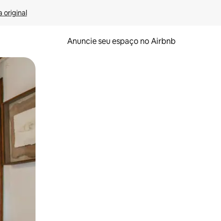
 original
Anuncie seu espaço no Airbnb
 deslizando o dedo na tela.