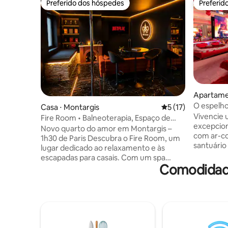
Preferido dos hóspedes
Preferid
Preferido dos hóspedes
Preferid
Apartame
O espelho
Casa ⋅ Montargis
5 de uma avaliação 
5 (17)
Vivencie 
Fire Room • Balneoterapia, Espaço de
excepcion
Massagem e Sala BDSM
Novo quarto do amor em Montargis –
com ar-c
1h30 de Paris Descubra o Fire Room, um
santuário
lugar dedicado ao relaxamento e às
com: • Sp
escapadas para casais. Com um spa
com chuve
Comodidade
privativo, área de massagem e
Relaxame
atmosfera romântica, tudo foi pensado
profission
para oferecer a você uma experiência
Ambiente
única. ✨ Balneoterapia para 2 pessoas 💆
efeitos e
Sala de massagem 🔥 Quarto BDSM
tetos. • 
imersivo 💃 Bar de pole dance 🛏️ Quarto
(forno, mi
aconchegante com cama king size 🍽️