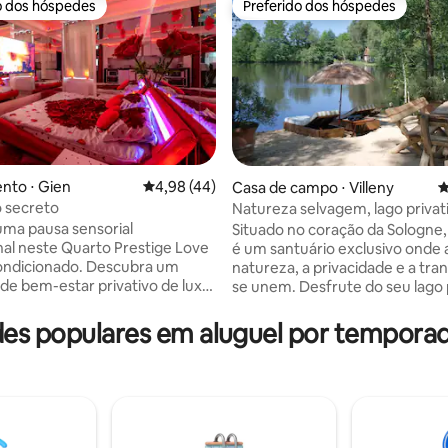
o dos hóspedes
Preferido dos hóspedes
o dos hóspedes
Preferido dos hóspedes
nto ⋅ Gien
4,98 de uma avaliação média de 5, 44 avalia
4,98 (44)
Casa de campo ⋅ Villeny
4
 secreto
Natureza selvagem, lago privati
média de 5, 17 avaliações
perto de Chambord
uma pausa sensorial
Situado no coração da Sologne,
al neste Quarto Prestige Love
é um santuário exclusivo onde 
ondicionado. Descubra um
natureza, a privacidade e a tra
 de bem-estar privativo de luxo,
se unem. Desfrute do seu lago privativo,
a: sauna, jacuzzi e banho turco
de uma pequena ilha com praia
iro de alta pressão. •
espaçoso pontão com pores do 
s populares em aluguel por temporad
nto: poltronas de massagem
tirar o fôlego, de um chalé com
ais e um quarto de luxo. •
condicionado, de um terraço 
: decoração elegante com
grande mesa de jantar e churra
spelhados nas paredes e nos
de algumas espreguiçadeiras e
Cozinha: totalmente equipada
inverno, de uma grande lareira 
cro-ondas, cafeteira, airfryer).
Veados, martins-pescadores, g