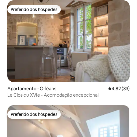
Preferido dos hóspedes
Preferido dos hóspedes
Apartamento ⋅ Orléans
4,82 de uma a
4,82 (33)
Le Clos du XVIe - Acomodação excepcional
Preferido dos hóspedes
Preferido dos hóspedes