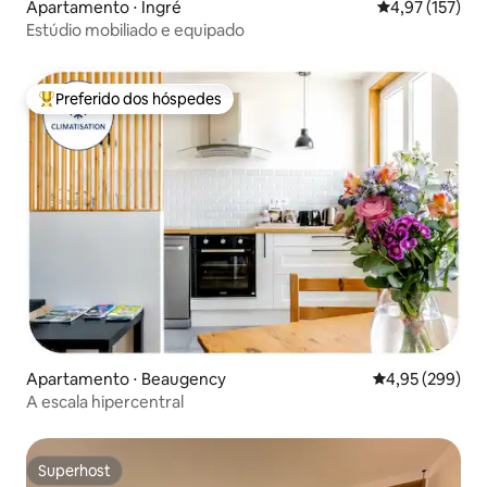
Apartamento ⋅ Ingré
4,97 de uma av
4,97 (157)
Estúdio mobiliado e equipado
Preferido dos hóspedes
Entre os melhores preferidos dos hóspedes
Apartamento ⋅ Beaugency
4,95 de uma ava
4,95 (299)
A escala hipercentral
Superhost
Superhost