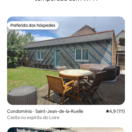
Preferido dos hóspedes
Preferido dos hóspedes
Condomínio ⋅ Saint-Jean-de-la-Ruelle
4,9 de uma av
4,9 (111)
Casita no espírito do Loire