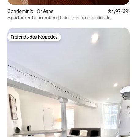
Condomínio ⋅ Orléans
4,97 de uma a
4,97 (39)
Apartamento premium | Loire e centro da cidade
Preferido dos hóspedes
Preferido dos hóspedes