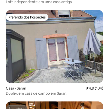
Loft independente em uma casa antiga
Preferido dos hóspedes
Preferido dos hóspedes
Casa ⋅ Saran
4,9 de uma av
4,9 (104)
Duplex em casa de campo em Saran.
Superhost