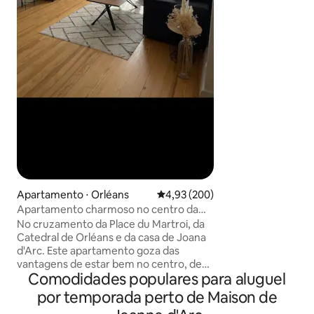
histórico de Orléan
🚊 8 minutos a pé 
a 200 m do bonde 
estacionamento público. A
passos da Catedral
de terraços anima
rio Loire. 🏛️ Apenas 1h de trem / 1h30 de
carro de Paris e 4
deslumbrantes cast
Apartamento ⋅ Orléans
4,93 de uma avaliação média de 
4,93 (200)
Apartamento charmoso no centro da
cidade
No cruzamento da Place du Martroi, da
Catedral de Orléans e da casa de Joana
d'Arc. Este apartamento goza das
vantagens de estar bem no centro, de
Comodidades populares para aluguel
frente para uma praça tranquila com
vista para um dos mais belos edifícios
por temporada perto de Maison de
renascentistas de Orleans. O