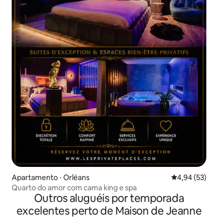
Apartamento ⋅ Orléans
4,94 de uma a
4,94 (53)
Quarto do amor com cama king e spa
Outros aluguéis por temporada
excelentes perto de Maison de Jeanne