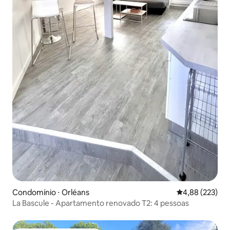
Condomínio ⋅ Orléans
4,88 de uma av
4,88 (223)
La Bascule - Apartamento renovado T2: 4 pessoas