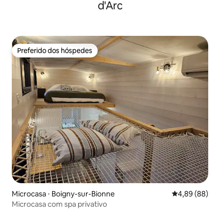
d'Arc
Preferido dos hóspedes
Preferido dos hóspedes
Microcasa ⋅ Boigny-sur-Bionne
4,89 de uma av
4,89 (88)
Microcasa com spa privativo