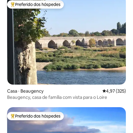
Preferido dos hóspedes
Entre os melhores preferidos dos hóspedes
Casa ⋅ Beaugency
4,97 de uma av
4,97 (325)
Beaugency, casa de família com vista para o Loire
Preferido dos hóspedes
Entre os melhores preferidos dos hóspedes