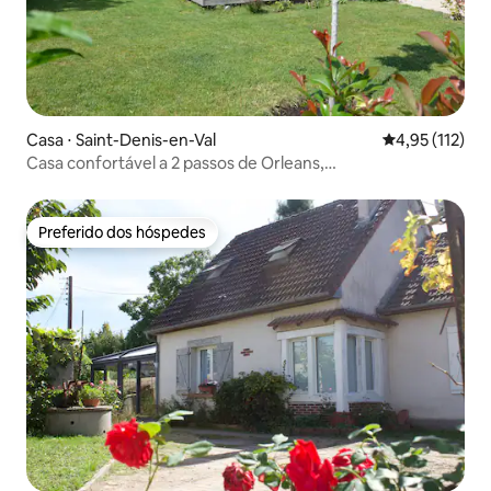
Casa ⋅ Saint-Denis-en-Val
4,95 de uma av
4,95 (112)
Casa confortável a 2 passos de Orleans,
estacionamento+jardim
Preferido dos hóspedes
Preferido dos hóspedes