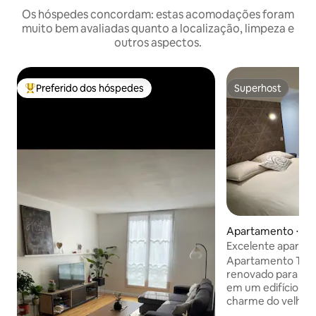
Os hóspedes concordam: estas acomodações foram
muito bem avaliadas quanto a localização, limpeza e
outros aspectos.
Preferido dos hóspedes
Superhost
Entre os melhores preferidos dos hóspedes
Superhost
Apartamento ⋅ Or
Excelente aparta
Place du Martroi
Apartamento T1 
renovado para 2 h
em um edifício his
charme do velho 
moderno. 🎯 No coração do centro