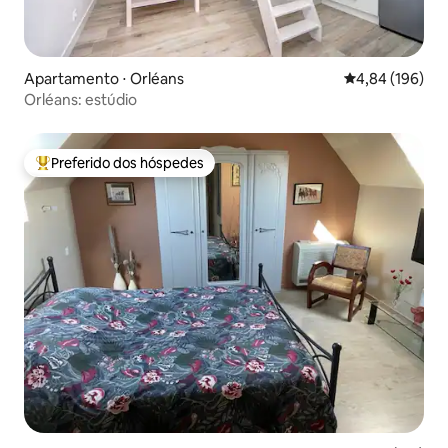
Apartamento ⋅ Orléans
4,84 de uma av
4,84 (196)
Orléans: estúdio
Preferido dos hóspedes
Entre os melhores preferidos dos hóspedes