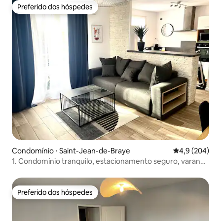
Preferido dos hóspedes
Preferido dos hóspedes
Condomínio ⋅ Saint-Jean-de-Braye
4,9 de uma av
4,9 (204)
1. Condomínio tranquilo, estacionamento seguro, varanda
e ar-condicionado
Preferido dos hóspedes
Preferido dos hóspedes