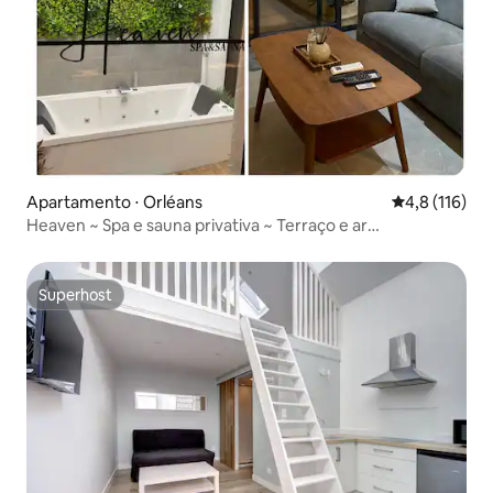
Apartamento ⋅ Orléans
4,8 de uma av
4,8 (116)
Heaven ~ Spa e sauna privativa ~ Terraço e ar
condicionado
Superhost
Superhost