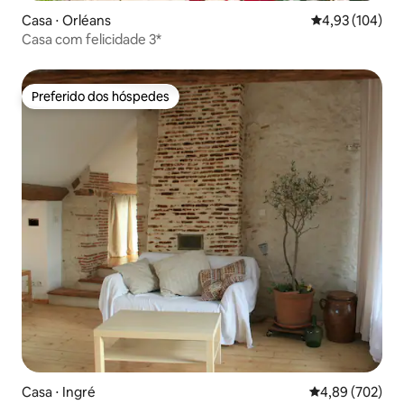
Casa ⋅ Orléans
4,93 de uma av
4,93 (104)
Casa com felicidade 3*
Preferido dos hóspedes
Preferido dos hóspedes
Casa ⋅ Ingré
4,89 de uma ava
4,89 (702)