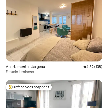
Apartamento ⋅ Jargeau
4,82 de uma av
4,82 (138)
Estúdio luminoso
Preferido dos hóspedes
Entre os melhores preferidos dos hóspedes