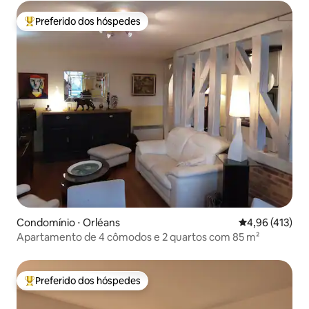
Preferido dos hóspedes
Entre os melhores preferidos dos hóspedes
Condomínio ⋅ Orléans
4,96 de uma av
4,96 (413)
Apartamento de 4 cômodos e 2 quartos com 85 m²
Preferido dos hóspedes
Entre os melhores preferidos dos hóspedes