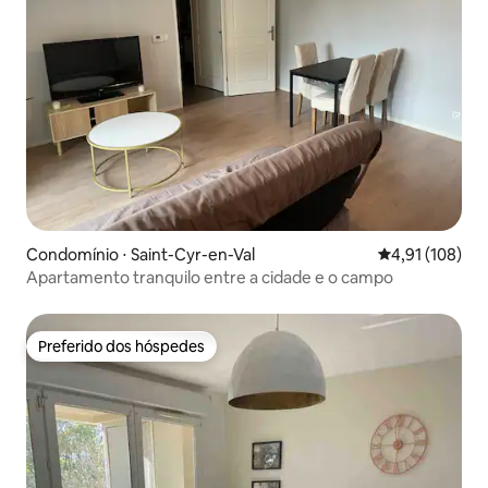
Condomínio ⋅ Saint-Cyr-en-Val
4,91 de uma av
4,91 (108)
Apartamento tranquilo entre a cidade e o campo
Preferido dos hóspedes
Preferido dos hóspedes