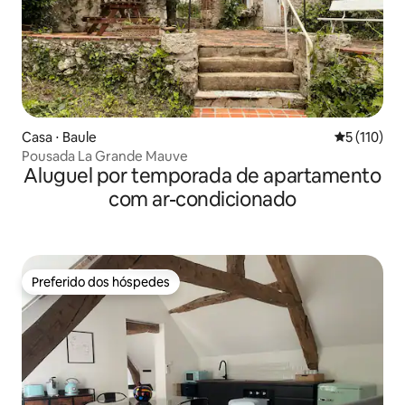
Casa ⋅ Baule
5 de uma av
5 (110)
Pousada La Grande Mauve
Aluguel por temporada de apartamento
com ar-condicionado
Preferido dos hóspedes
Preferido dos hóspedes