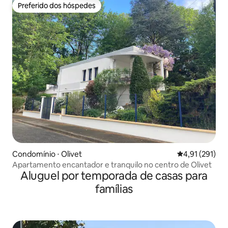
Preferido dos hóspedes
Preferido dos hóspedes
Condomínio ⋅ Olivet
4,91 de uma av
4,91 (291)
Apartamento encantador e tranquilo no centro de Olivet
Aluguel por temporada de casas para
famílias