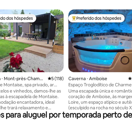
rido dos hóspedes
Preferido dos hóspedes
 melhores preferidos dos hóspedes
Entre os melhores preferidos d
édia de 5, 143 avaliações
a ⋅ Mont-près-Chambo
5 de uma avaliação média de 5, 118 avalia
5 (118)
Caverna ⋅ Amboise
4
e Montaise, spa privado, ar
Espaço Troglodítico de Charme
nado
telos e vinhedos, damos-lhe as
Uma escapada única e românti
as à escapadela de Montaise.
coração de Amboise, às margen
odação encantadora, ideal
Loire, um espaço atípico e autê
 lhe trará relaxamento e
(esculpido na rocha no século 
 para aluguel por temporada perto 
 Localizado a 10 minutos de
decoração elegante e equipa
 Cheverny e Blois. Beauval e
modernos. Em um estilo loft em
 40 minutos. Terreno fechado
níveis: o banheiro e sua BANHE
lo com estacionamento, amplo
HIDROMASSAGEM para um má