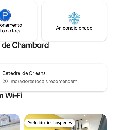
star está
porão ou estacionar o carro com muita
da de 65
facilidade. Com uma das mais belas vistas
de alto
do Loire, esta casa de família permite
o e sua
que você venha recarregar as baterias (2
ionamento
horas do centro de Paris de carro).
Ar-condicionado
to no local
ea de
au de Chambord
Catedral de Orleans
201 moradores locais recomendam
 Wi-Fi
Preferido dos hóspedes
Preferido dos hóspedes