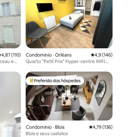
ções
,87 de uma avaliação média de 5, 110 avaliações
4,87 (110)
Condomínio ⋅ Orléans
4,9 de uma avaliação 
4,9 (146)
nceau e
Quarto "Petit Prix" Hyper-centre WIFI
Netflix
Preferido dos hóspedes
Entre os melhores preferidos dos hóspedes
Condomínio ⋅ Blois
4,79 de uma avaliação 
4,79 (136)
Blois e seus castelos