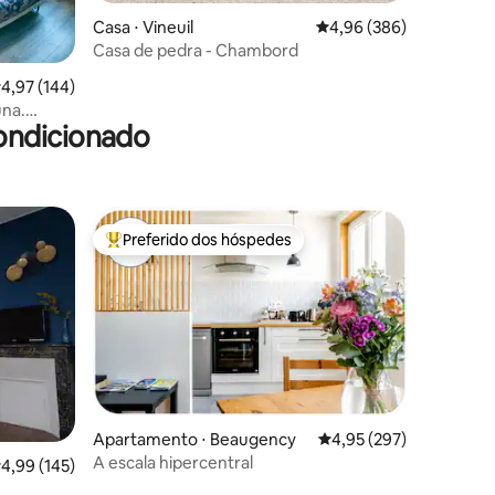
Casa ⋅ Vineuil
4,96 de uma avaliação m
4,96 (386)
Casa de pedra - Chambord
ções
,97 de uma avaliação média de 5, 144 avaliações
4,97 (144)
ondicionado
Preferido dos hóspedes
os hóspedes
Entre os melhores preferidos dos hóspedes
Apartamento ⋅ Beaugency
4,95 de uma avaliação 
4,95 (297)
A escala hipercentral
ções
,99 de uma avaliação média de 5, 145 avaliações
4,99 (145)