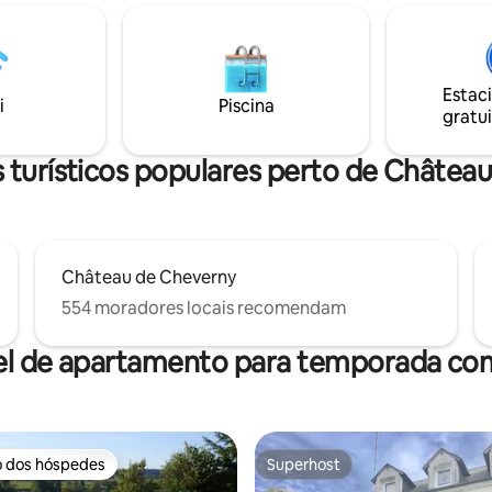
om pérgula e jacuzzi privativo
relaxamento a dois. A sala de e
 relaxar a qualquer momento.
equipada com uma TV conecta
mericana, quarto separado,
polegadas e uma barra de som 
 (1 ou 2 crianças pequenas),
desempenho. O espaço noturn
Estac
A 1 km de todas as
cama de design para uma noite
i
Piscina
gratui
uas naturais.
confortável e, finalmente, a ár
jantar.
 turísticos populares perto de Châte
Château de Cheverny
554 moradores locais recomendam
el de apartamento para temporada com
o dos hóspedes
Superhost
o dos hóspedes
Superhost