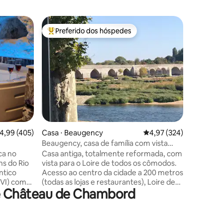
Casa de 
Preferido dos hóspedes
Prefe
os hóspedes
Entre os melhores preferidos dos hóspedes
Entre o
Gîte de 
Na comun
mais belo
lagar tot
boas-vin
com todo
particula
estaciona
Grande sa
cozinha 
ções
,99 de uma avaliação média de 5, 405 avaliações
4,99 (405)
Casa ⋅ Beaugency
4,97 de uma avaliação 
4,97 (324)
casal, c
para os p
Beaugency, casa de família com vista
a lenha p
para o Loire
ca no
Casa antiga, totalmente reformada, com
contempo
s do Rio
vista para o Loire de todos os cômodos.
serenida
ntico
Acesso ao centro da cidade a 200 metros
XVI) com
(todas as lojas e restaurantes), Loire de
de Château de Chambord
mentos
bicicleta, passeios... Castelo de
 vários
Chambord a 20 km. A casa é acessível a
IRA DE
partir da estação de Beaugency a pé,
ximo de
possibilidade de guardar bicicletas no