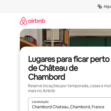
Pular
Algu
para
o
conteúdo
Lugares para ficar perto
de Château de
Chambord
Reserve locações por temporada, casas e mu
mais no Airbnb
Localização
Quando os resultados estiverem disponíveis, expl