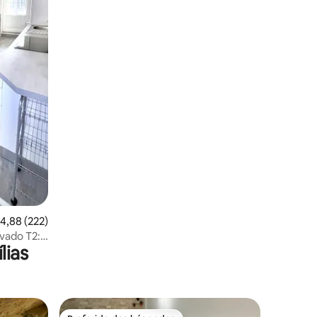
ções
,88 de uma avaliação média de 5, 222 avaliações
4,88 (222)
vado T2:
lias