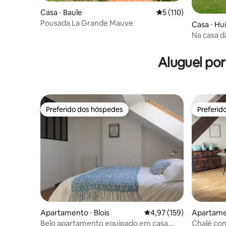
Casa ⋅ Baule
5 de uma avaliação m
5 (110)
Pousada La Grande Mauve
Casa ⋅ Hu
Na casa d
Aluguel po
Preferido dos hóspedes
Preferid
Preferido dos hóspedes
Preferid
Apartamento ⋅ Blois
4,97 de uma avaliação m
4,97 (159)
Apartamen
Belo apartamento equipado em casa
Chalé co