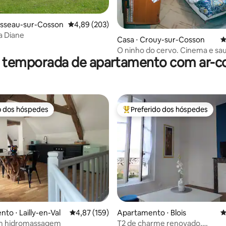
édia de 5, 110 avaliações
isseau-sur-Cosson
4,89 de uma avaliação média de 5, 203 avalia
4,89 (203)
a Diane
Casa ⋅ Crouy-sur-Cosson
4
O ninho do cervo. Cinema e sauna.
r temporada de apartamento com ar-c
Chambord.
o dos hóspedes
Preferido dos hóspedes
o dos hóspedes
Entre os melhores preferidos d
édia de 5, 159 avaliações
to ⋅ Lailly-en-Val
4,87 de uma avaliação média de 5, 159 avalia
4,87 (159)
Apartamento ⋅ Blois
4
m hidromassagem
T2 de charme renovado,