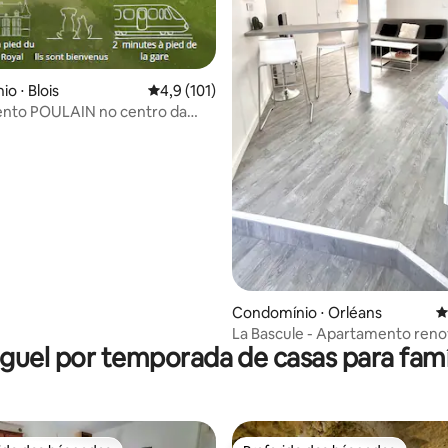
édia de 5, 411 avaliações
o ⋅ Blois
4,9 de uma avaliação média de 5, 101 avalia
4,9 (101)
nto POULAIN no centro da
m roupa de cama incluída
Condomínio ⋅ Orléans
4
La Bascule - Apartamento reno
guel por temporada de casas para famí
4 pessoas