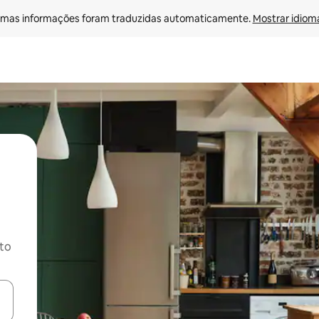
mas informações foram traduzidas automaticamente. 
Mostrar idioma
ito
ore-os usando as seta para cima e para baixo do teclado ou tocando e