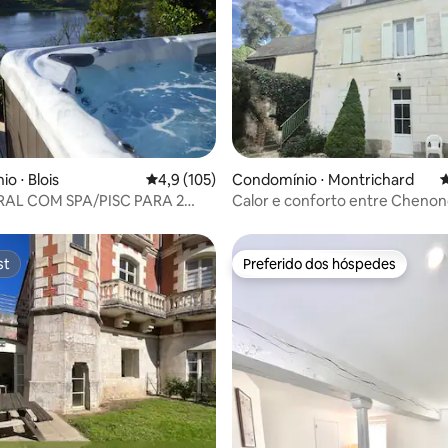
édia de 5, 419 avaliações
o ⋅ Blois
4,9 de uma avaliação média de 5, 105 avalia
4,9 (105)
Condomínio ⋅ Montrichard
4
AL COM SPA/PISC PARA 2
Calor e conforto entre Cheno
, VISTA PANORÂMICA DO
Beauval
st
Preferido dos hóspedes
st
Preferido dos hóspedes