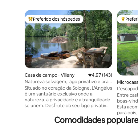
Preferido dos hóspedes
Prefe
Entre os melhores preferidos dos hóspedes
Entre os
Casa de campo ⋅ Villeny
4,97 de uma avaliação m
4,97 (143)
Natureza selvagem, lago privativo e praia
Microcas
perto de Chambord
Situado no coração da Sologne, L'Angélus
rd
L'escapad
é um santuário exclusivo onde a
condicio
Entre cas
natureza, a privacidade e a tranquilidade
boas-vind
se unem. Desfrute do seu lago privativo,
Esta acom
de uma pequena ilha com praia, de um
para dois,
espaçoso pontão com pores do sol de
Comodidades populares
descanso.
tirar o fôlego, de um chalé com ar-
Chambord,
condicionado, de um terraço com uma
Amboise a
grande mesa de jantar e churrasqueira,
e tranqui