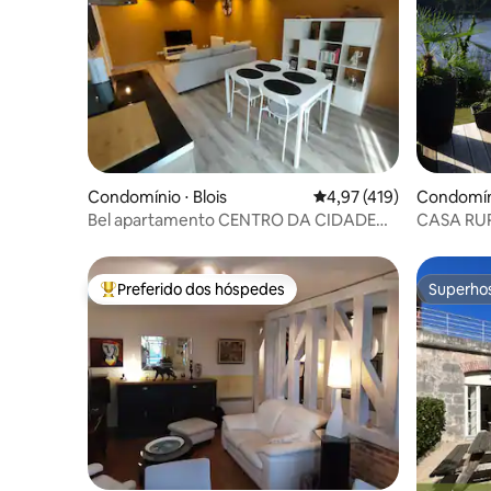
Condomínio ⋅ Blois
4,97 de uma avaliação m
4,97 (419)
Condomíni
Bel apartamento CENTRO DA CIDADE
CASA RUR
BLOIS
PESSOAS
LOIRE
Preferido dos hóspedes
Superho
Entre os melhores preferidos dos hóspedes
Superho