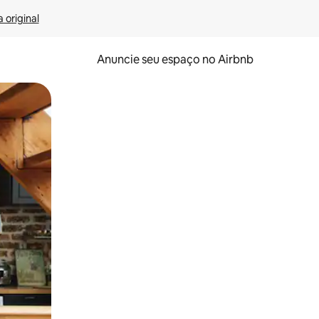
 original
Anuncie seu espaço no Airbnb
 deslizando o dedo na tela.