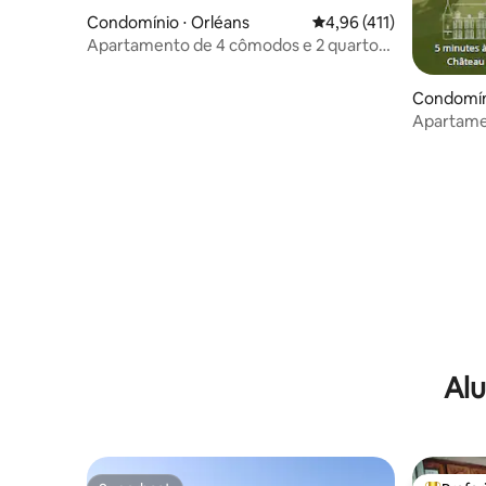
Condomínio ⋅ Orléans
4,96 de uma avaliação m
4,96 (411)
Apartamento de 4 cômodos e 2 quartos
com 85 m²
Condomíni
Apartame
cidade co
Alu