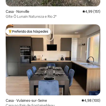
Casa ⋅ Nonville
4,99 de uma av
4,99 (151)
Gîte Ô Lunain Natureza e Rio 2*
Preferido dos hóspedes
Entre os melhores preferidos dos hóspedes
Casa ⋅ Vulaines-sur-Seine
4,98 de uma av
4,98 (100)
Casa no País de Fontainebleau