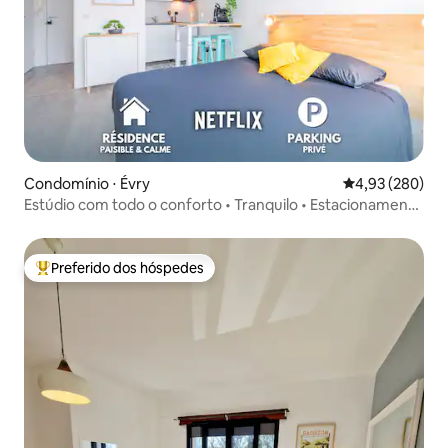
Condomínio ⋅ Évry
4,93 de uma ava
4,93 (280)
Estúdio com todo o conforto • Tranquilo • Estacionamento
privativo
Preferido dos hóspedes
Entre os melhores preferidos dos hóspedes