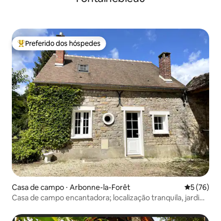
Preferido dos hóspedes
Entre os melhores preferidos dos hóspedes
Casa de campo ⋅ Arbonne-la-Forêt
5 de uma a
5 (76)
Casa de campo encantadora; localização tranquila, jardim
privativo