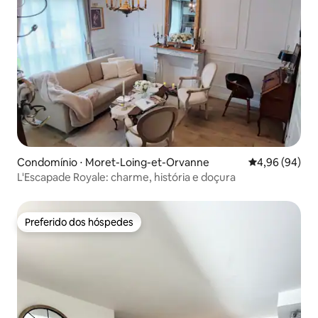
Condomínio ⋅ Moret-Loing-et-Orvanne
4,96 de uma av
4,96 (94)
L'Escapade Royale: charme, história e doçura
Preferido dos hóspedes
Preferido dos hóspedes