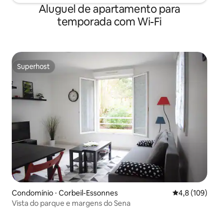
Aluguel de apartamento para
temporada com Wi-Fi
Superhost
Superhost
Condomínio ⋅ Corbeil-Essonnes
4,8 de uma av
4,8 (109)
Vista do parque e margens do Sena