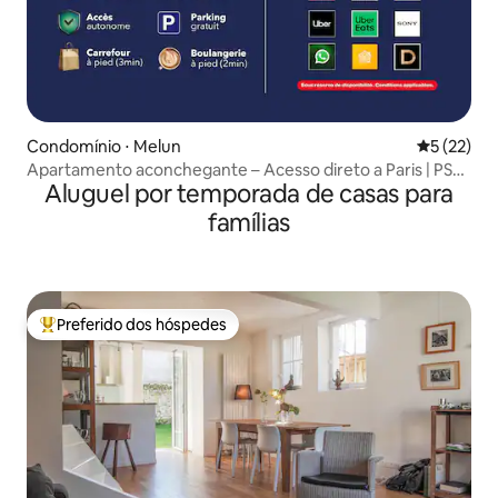
Condomínio ⋅ Melun
5 de uma a
5 (22)
Apartamento aconchegante – Acesso direto a Paris | PS5,
Aluguel por temporada de casas para
fibra óptica
famílias
Preferido dos hóspedes
Entre os melhores preferidos dos hóspedes