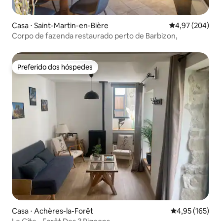
Casa ⋅ Saint-Martin-en-Bière
4,97 de uma ava
4,97 (204)
Corpo de fazenda restaurado perto de Barbizon,
Preferido dos hóspedes
Preferido dos hóspedes
Casa ⋅ Achères-la-Forêt
4,95 de uma av
4,95 (165)