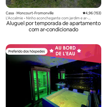
Casa ⋅ Moncourt-Fromonville
4,96 de uma av
4,96 (153)
L'Accalmie • Ninho aconchegante com jardim e ar-
Aluguel por temporada de apartamento
condicionado•
com ar-condicionado
Preferido dos hóspedes
Preferido dos hóspedes