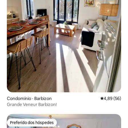
Condomínio ⋅ Barbizon
4,89 de uma a
4,89 (56)
Grande Veneur Barbizon!
Preferido dos hóspedes
Preferido dos hóspedes