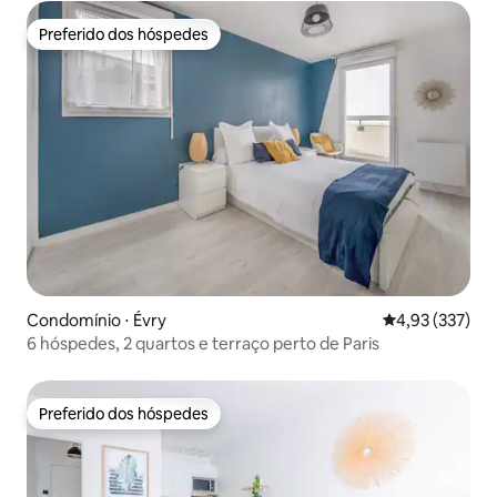
Preferido dos hóspedes
Preferido dos hóspedes
Condomínio ⋅ Évry
4,93 de uma av
4,93 (337)
6 hóspedes, 2 quartos e terraço perto de Paris
Preferido dos hóspedes
Preferido dos hóspedes