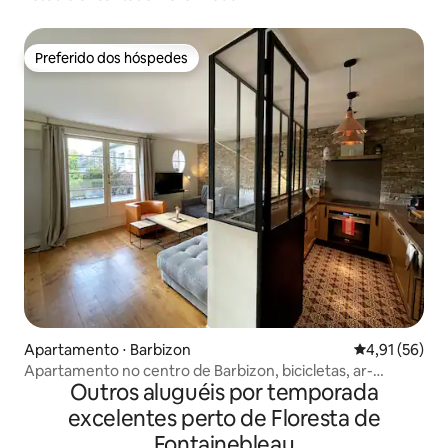
Preferido dos hóspedes
Preferido dos hóspedes
Apartamento ⋅ Barbizon
4,91 de uma a
4,91 (56)
Apartamento no centro de Barbizon, bicicletas, ar-
Outros aluguéis por temporada
condicionado, elegante
excelentes perto de Floresta de
Fontainebleau