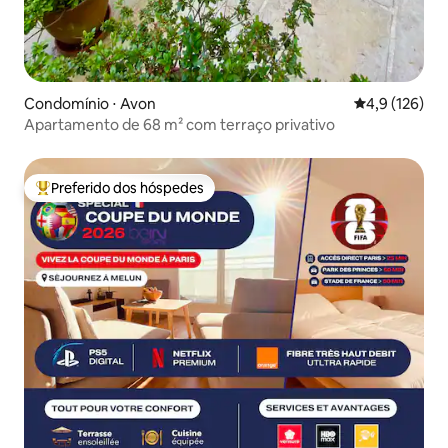
Condomínio ⋅ Avon
4,9 de uma av
4,9 (126)
Apartamento de 68 m² com terraço privativo
Preferido dos hóspedes
Entre os melhores preferidos dos hóspedes