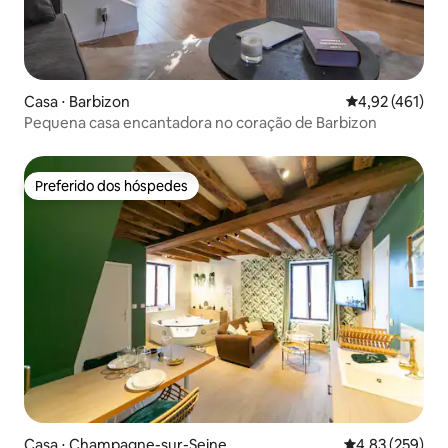
Casa ⋅ Barbizon
4,92 de uma av
4,92 (461)
Pequena casa encantadora no coração de Barbizon
Preferido dos hóspedes
Preferido dos hóspedes
Casa ⋅ Champagne-sur-Seine
4,83 de uma av
4,83 (259)