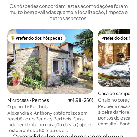
Os hóspedes concordam: estas acomodações foram
muito bem avaliadas quanto a localização, limpeza e
outros aspectos.
Preferido dos hóspedes
Preferido dos hó
Entre os melhores preferidos dos hóspedes
Preferido dos hó
Casa de campo ⋅ 
sur-Loing
Chalé no coração d
Microcasa ⋅ Perthes
4,98 de uma avaliação média de 5
4,98 (260)
Fontainebleau.
Pequena casa acon
O penn-ty Perthois
à beira da floresta,
Alexandra e Anthony estão felizes em
pontos de escalad
recebê-lo no Penn-ty Perthois. Casa
consulta). Banho 
independente no coração da vila (lojas e
Localizada a 10 mi
restaurantes a 50 metros e
de trem de Montig
supermercado a 3 minutos de carro),