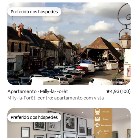
Preferido dos hóspedes
Preferido dos hóspedes
Apartamento ⋅ Milly-la-Forêt
4,93 de uma av
4,93 (100)
Milly-la-Forêt, centro: apartamento com vista
Preferido dos hóspedes
Preferido dos hóspedes