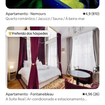
Apartamento ⋅ Nemours
4,9 de uma av
4,9 (810)
Quarto romântico / Jacuzzi / Sauna / À beira-mar
Preferido dos hóspedes
Entre os melhores preferidos dos hóspedes
Apartamento ⋅ Fontainebleau
4,96 de uma a
4,96 (26)
A Suíte Real | Ar-condicionado e estacionamento
gratuitos no centro