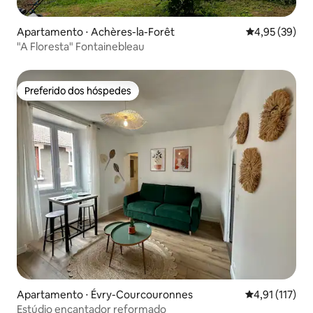
Apartamento ⋅ Achères-la-Forêt
4,95 de uma a
4,95 (39)
"A Floresta" Fontainebleau
Preferido dos hóspedes
Preferido dos hóspedes
Apartamento ⋅ Évry-Courcouronnes
4,91 de uma av
4,91 (117)
Estúdio encantador reformado