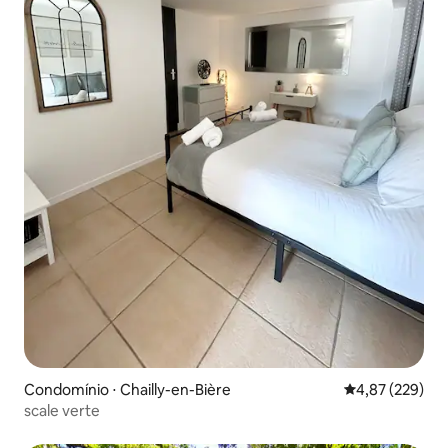
Condomínio ⋅ Chailly-en-Bière
4,87 de uma av
4,87 (229)
scale verte