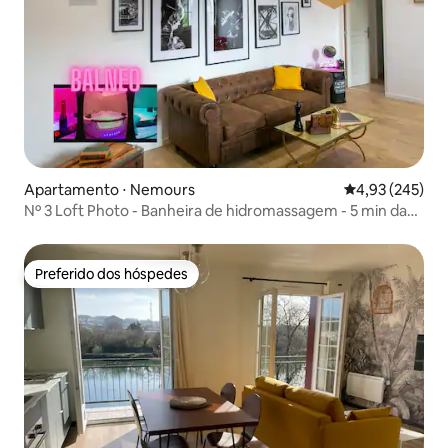
Apartamento ⋅ Nemours
4,93 de uma av
4,93 (245)
Nº 3 Loft Photo - Banheira de hidromassagem - 5 min da
estação - AR-CONDICIONADO
Preferido dos hóspedes
Preferido dos hóspedes