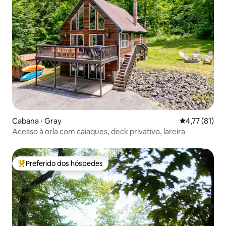
Cabana ⋅ Gray
4,77 de uma a
4,77 (81)
Acesso à orla com caiaques, deck privativo, lareira
Preferido dos hóspedes
Entre os melhores preferidos dos hóspedes