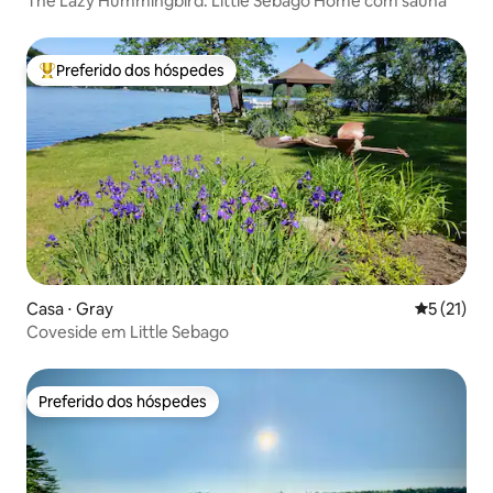
The Lazy Hummingbird: Little Sebago Home com sauna
Preferido dos hóspedes
Entre os melhores preferidos dos hóspedes
Casa ⋅ Gray
5 de uma a
5 (21)
Coveside em Little Sebago
Preferido dos hóspedes
Preferido dos hóspedes