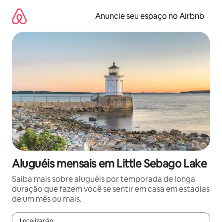
Pular
para
Anuncie seu espaço no Airbnb
o
conteúdo
Aluguéis mensais em Little Sebago Lake
Saiba mais sobre aluguéis por temporada de longa
duração que fazem você se sentir em casa em estadias
de um mês ou mais.
Localização