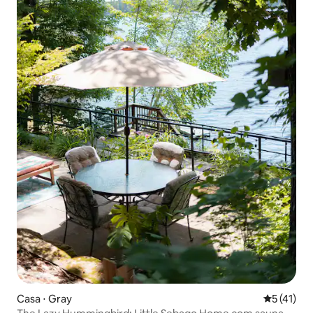
Casa ⋅ Gray
5 de uma a
5 (41)