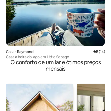
Casa ⋅ Raymond
5 de uma a
5 (14)
Casa à beira do lago em Little Sebago
O conforto de um lar e ótimos preços
mensais