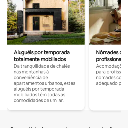
Aluguéis por temporada
Nômades digit
totalmente mobiliados
profissionais 
Da tranquilidade de chalés
Acomodações c
nas montanhas à
para profission
conveniência de
nômades com W
apartamentos urbanos, estes
adequado para 
aluguéis por temporada
mobiliados têm todas as
comodidades de um lar.